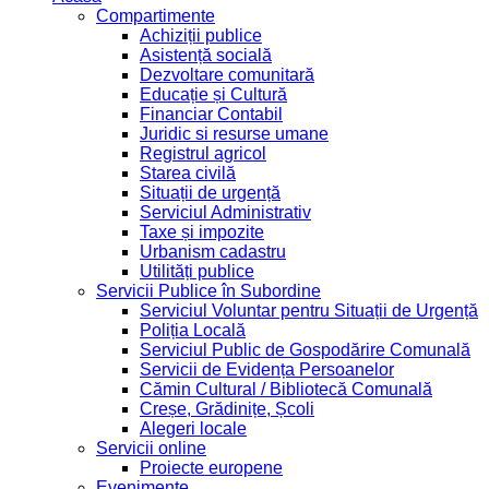
Compartimente
Achiziții publice
Asistență socială
Dezvoltare comunitară
Educație și Cultură
Financiar Contabil
Juridic si resurse umane
Registrul agricol
Starea civilă
Situații de urgență
Serviciul Administrativ
Taxe și impozite
Urbanism cadastru
Utilități publice
Servicii Publice în Subordine
Serviciul Voluntar pentru Situații de Urgență
Poliția Locală
Serviciul Public de Gospodărire Comunală
Servicii de Evidența Persoanelor
Cămin Cultural / Bibliotecă Comunală
Creșe, Grădinițe, Școli
Alegeri locale
Servicii online
Proiecte europene
Evenimente