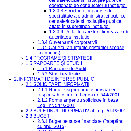
centrale/locale și instituțiile publice
coordonate de conducătorul instituției
1.3.3.3 Structurile, organele de
specialitate ale administrației publice
centrale/locale și instituțiile publice
aflate în subordinea instituției
1.3.3.4 Unitățile care funcționează sub
autoritatea instituției
1.3.4 Guvernanță corporativă
1.3.5 Carieră (anunțurile posturilor scoase
la concurs)
1.4 PROGRAME ȘI STRATEGII
1.5 RAPOARTE ȘI STUDII
1.5.1 Rapoarte de Audit
1.5.2 Studii realizate
2. INFORMAȚII DE INTERES PUBLIC
2.1 SOLICITARE INFORMAȚII
2.1.1 Numele și prenumele persoanei
responsabile pentru Legea nr. 544/2001
2.1.2 Formular pentru solicitare în baza
Legii nr. 544/2001
2.2 BULETINUL INFORMATIV al Legii 544/2001
2.3 BUGET
2.3.1 Buget pe surse financiare (începând
cu anul 2015)