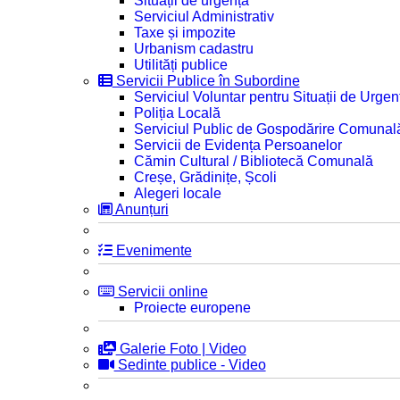
Situații de urgență
Serviciul Administrativ
Taxe și impozite
Urbanism cadastru
Utilități publice
Servicii Publice în Subordine
Serviciul Voluntar pentru Situații de Urgen
Poliția Locală
Serviciul Public de Gospodărire Comunal
Servicii de Evidența Persoanelor
Cămin Cultural / Bibliotecă Comunală
Creșe, Grădinițe, Școli
Alegeri locale
Anunțuri
Evenimente
Servicii online
Proiecte europene
Galerie Foto | Video
Sedinte publice - Video