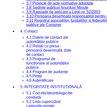
3.7 Proiecte de acte normative adoptate
3.8 Ședințe publice/ Anunțuri/ Minute
3.9 Rapoarte de aplicare a Legii nr. 52/2003
3.10 Persoana desemnată responsabilă pentru re
3.11 Registrul asociațiilor, fundațiilor și federații
publice ale Comunei
4. Contact
4.1 Datele de contact ale
autorităților publice
4.2 Relații cu presa -
persoană desemnată, date
de contact
4.3 Programul de
funcționare al autorităților
publice
4.4 Program de audiențe
4.5 Petiții
4.6 Autentificare
5. INTEGRITATE INSTITUȚIONALĂ
5.1 Cod etic/deontologic/de
conduită
5.2 Lista cuprinzând
cadourile primite