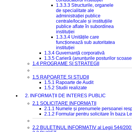
1.3.3.3 Structurile, organele
de specialitate ale
administrației publice
centrale/locale și instituțiile
publice aflate în subordinea
instituției
1.3.3.4 Unitățile care
funcționează sub autoritatea
instituției
1.3.4 Guvernanță corporativă
1.3.5 Carieră (anunțurile posturilor scoase
1.4 PROGRAME ȘI STRATEGII
1.5 RAPOARTE ȘI STUDII
1.5.1 Rapoarte de Audit
1.5.2 Studii realizate
2. INFORMAȚII DE INTERES PUBLIC
2.1 SOLICITARE INFORMAȚII
2.1.1 Numele și prenumele persoanei resp
2.1.2 Formular pentru solicitare în baza Le
2.2 BULETINUL INFORMATIV al Legii 544/200