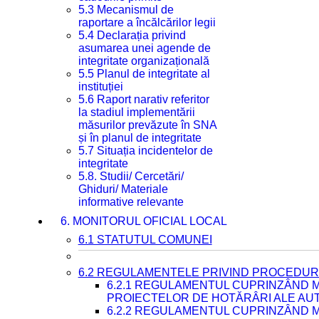
5.3 Mecanismul de
raportare a încălcărilor legii
5.4 Declarația privind
asumarea unei agende de
integritate organizațională
5.5 Planul de integritate al
instituției
5.6 Raport narativ referitor
la stadiul implementării
măsurilor prevăzute în SNA
și în planul de integritate
5.7 Situația incidentelor de
integritate
5.8. Studii/ Cercetări/
Ghiduri/ Materiale
informative relevante
6. MONITORUL OFICIAL LOCAL
6.1 STATUTUL COMUNEI
6.2 REGULAMENTELE PRIVIND PROCEDURI
6.2.1 REGULAMENTUL CUPRINZÂND M
PROIECTELOR DE HOTĂRÂRI ALE AUT
6.2.2 REGULAMENTUL CUPRINZÂND M