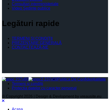
Consultari interministeriale
Video Şedinţe publice
Legături rapide
TERMENI ŞI CONDIŢII
PREZENTARE GENERALĂ
CONTACTEAZĂ-NE
Politica De Confidențialitate
Termeni și condiții
Protectia datelor cu caracter personal
© Copyright 2026 | Design & Devlopment by vreausite.eu
Acasa