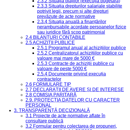
2.3.2 Situația plăților (execuția bugetară)
2.3.3 Situația drepturilor salariale stabilite
potrivit legii, precum și alte drepturi
prevăzute de acte normative
2.3.4 Situația anuală a finanțărilor
nerambursabile acordate persoanelor fizice
sau juridice fără scop patrimonial
2.4 BILANȚURI CONTABILE
2.5 ACHIZIȚII PUBLICE
2.5.1 Programul anual al achizițiilor publice
2.5.2 Centralizatorul achizițiilor publice cu
valoare mai mare de 5000 €
2.5.3 Contracte de achiziții publice cu
valoare de peste 5000 €
2.5.4 Documente privind execuția
contractelor
2.6 FORMULARE TIP
2.7 DECLARAȚII DE AVERE ȘI DE INTERESE
2.8 COMISIA PARITARĂ
2.9. PROTECȚIA DATELOR CU CARACTER
PERSONAL
3. TRANSPARENȚĂ DECIZIONALĂ
3.1 Proiecte de acte normative aflate în
consultare publică
3.2 Formular pentru colectarea de propuneri,