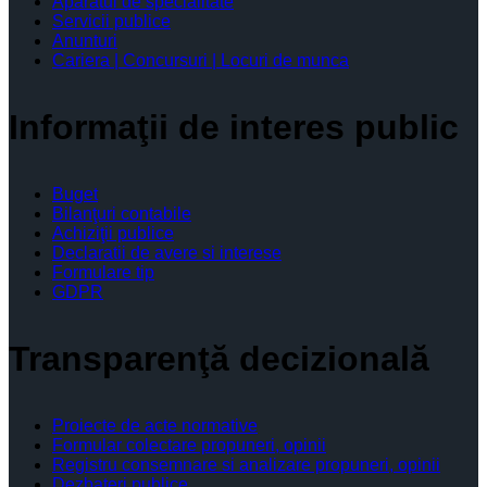
Aparatul de specialitate
Servicii publice
Anunturi
Cariera | Concursuri | Locuri de munca
Informaţii de interes public
Buget
Bilanţuri contabile
Achiziţii publice
Declaratii de avere si interese
Formulare tip
GDPR
Transparenţă decizională
Proiecte de acte normative
Formular colectare propuneri, opinii
Registru consemnare si analizare propuneri, opinii
Dezbateri publice