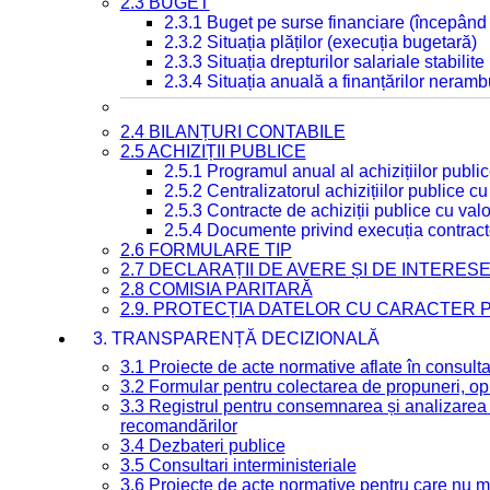
2.3 BUGET
2.3.1 Buget pe surse financiare (începând
2.3.2 Situația plăților (execuția bugetară)
2.3.3 Situația drepturilor salariale stabilit
2.3.4 Situația anuală a finanțărilor neramb
2.4 BILANȚURI CONTABILE
2.5 ACHIZIȚII PUBLICE
2.5.1 Programul anual al achizițiilor publi
2.5.2 Centralizatorul achizițiilor publice 
2.5.3 Contracte de achiziții publice cu va
2.5.4 Documente privind execuția contract
2.6 FORMULARE TIP
2.7 DECLARAȚII DE AVERE ȘI DE INTERES
2.8 COMISIA PARITARĂ
2.9. PROTECȚIA DATELOR CU CARACTER
3. TRANSPARENȚĂ DECIZIONALĂ
3.1 Proiecte de acte normative aflate în consult
3.2 Formular pentru colectarea de propuneri, opi
3.3 Registrul pentru consemnarea și analizarea p
recomandărilor
3.4 Dezbateri publice
3.5 Consultari interministeriale
3.6 Proiecte de acte normative pentru care nu ma