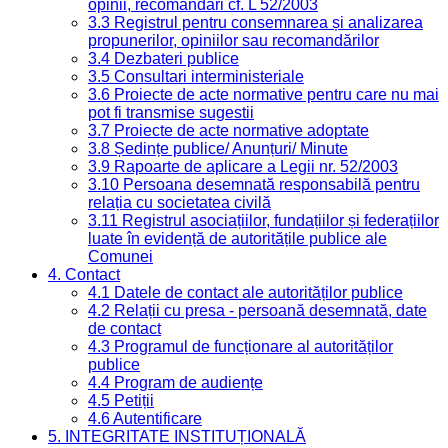
opinii, recomandări cf. L 52/2003
3.3 Registrul pentru consemnarea și analizarea
propunerilor, opiniilor sau recomandărilor
3.4 Dezbateri publice
3.5 Consultari interministeriale
3.6 Proiecte de acte normative pentru care nu mai
pot fi transmise sugestii
3.7 Proiecte de acte normative adoptate
3.8 Ședințe publice/ Anunțuri/ Minute
3.9 Rapoarte de aplicare a Legii nr. 52/2003
3.10 Persoana desemnată responsabilă pentru
relația cu societatea civilă
3.11 Registrul asociațiilor, fundațiilor și federațiilor
luate în evidență de autoritățile publice ale
Comunei
4. Contact
4.1 Datele de contact ale autorităților publice
4.2 Relații cu presa - persoană desemnată, date
de contact
4.3 Programul de funcționare al autorităților
publice
4.4 Program de audiențe
4.5 Petiții
4.6 Autentificare
5. INTEGRITATE INSTITUȚIONALĂ