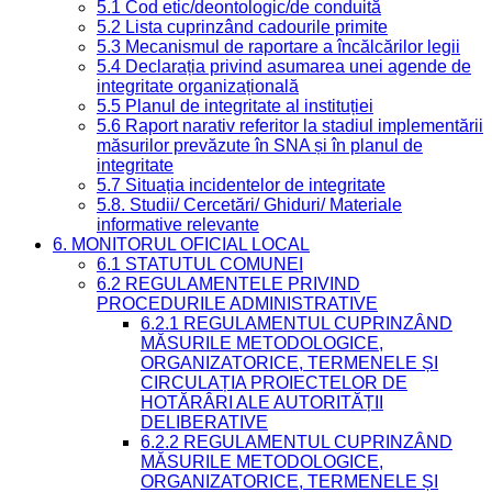
5.1 Cod etic/deontologic/de conduită
5.2 Lista cuprinzând cadourile primite
5.3 Mecanismul de raportare a încălcărilor legii
5.4 Declarația privind asumarea unei agende de
integritate organizațională
5.5 Planul de integritate al instituției
5.6 Raport narativ referitor la stadiul implementării
măsurilor prevăzute în SNA și în planul de
integritate
5.7 Situația incidentelor de integritate
5.8. Studii/ Cercetări/ Ghiduri/ Materiale
informative relevante
6. MONITORUL OFICIAL LOCAL
6.1 STATUTUL COMUNEI
6.2 REGULAMENTELE PRIVIND
PROCEDURILE ADMINISTRATIVE
6.2.1 REGULAMENTUL CUPRINZÂND
MĂSURILE METODOLOGICE,
ORGANIZATORICE, TERMENELE ȘI
CIRCULAȚIA PROIECTELOR DE
HOTĂRÂRI ALE AUTORITĂȚII
DELIBERATIVE
6.2.2 REGULAMENTUL CUPRINZÂND
MĂSURILE METODOLOGICE,
ORGANIZATORICE, TERMENELE ȘI