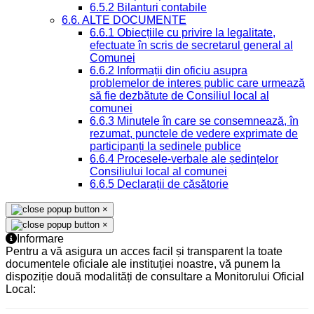
6.5.2 Bilanturi contabile
6.6. ALTE DOCUMENTE
6.6.1 Obiecțiile cu privire la legalitate,
efectuate în scris de secretarul general al
Comunei
6.6.2 Informații din oficiu asupra
problemelor de interes public care urmează
să fie dezbătute de Consiliul local al
comunei
6.6.3 Minutele în care se consemnează, în
rezumat, punctele de vedere exprimate de
participanți la ședinele publice
6.6.4 Procesele-verbale ale ședințelor
Consiliului local al comunei
6.6.5 Declarații de căsătorie
×
×
Informare
Pentru a vă asigura un acces facil și transparent la toate
documentele oficiale ale instituției noastre, vă punem la
dispoziție două modalități de consultare a Monitorului Oficial
Local: