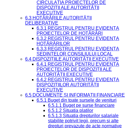
CIRCULAȚIA PROIECTELOR DE
DISPOZIȚII ALE AUTORITĂȚII
EXECUTIVE
6.3 HOTĂRÂRILE AUTORITĂȚII
DELIBERATIVE
6.3.1 REGISTRUL PENTRU EVIDENȚA
PROIECTELOR DE HOTĂRÂRI
6.3.2 REGISTRUL PENTRU EVIDENȚA
HOTĂRÂRILOR
6.3.3 REGISTRUL PENTRU EVIDENȚA
ȘEDINȚELOR CONSILIULUI LOCAL
6.4 DISPOZIȚIILE AUTORITĂȚII EXECUTIVE
6.4.1 REGISTRUL PENTRU EVIDENȚA
PROIECTELOR DE DISPOZIȚII ALE
AUTORITĂȚII EXECUTIVE
6.4.2 REGISTRUL PENTRU EVIDENȚA
DISPOZIȚIILOR AUTORITĂȚII
EXECUTIVE
6.5 DOCUMENTE ȘI INFORMAȚII FINANCIARE
6.5.1 Buget din toate sursele de venituri
6.5.1.1 Buget pe surse financiare
6.5.1.2 Situatia platilor
6.5.1.3 Situatia drepturilor salariale
stabilite potrivit legii, precum si alte
drepturi prevazute de acte normative