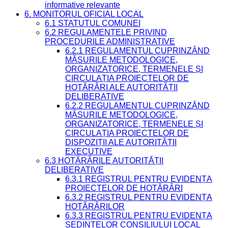
informative relevante
6. MONITORUL OFICIAL LOCAL
6.1 STATUTUL COMUNEI
6.2 REGULAMENTELE PRIVIND
PROCEDURILE ADMINISTRATIVE
6.2.1 REGULAMENTUL CUPRINZÂND
MĂSURILE METODOLOGICE,
ORGANIZATORICE, TERMENELE ȘI
CIRCULAȚIA PROIECTELOR DE
HOTĂRÂRI ALE AUTORITĂȚII
DELIBERATIVE
6.2.2 REGULAMENTUL CUPRINZÂND
MĂSURILE METODOLOGICE,
ORGANIZATORICE, TERMENELE ȘI
CIRCULAȚIA PROIECTELOR DE
DISPOZIȚII ALE AUTORITĂȚII
EXECUTIVE
6.3 HOTĂRÂRILE AUTORITĂȚII
DELIBERATIVE
6.3.1 REGISTRUL PENTRU EVIDENȚA
PROIECTELOR DE HOTĂRÂRI
6.3.2 REGISTRUL PENTRU EVIDENȚA
HOTĂRÂRILOR
6.3.3 REGISTRUL PENTRU EVIDENȚA
ȘEDINȚELOR CONSILIULUI LOCAL