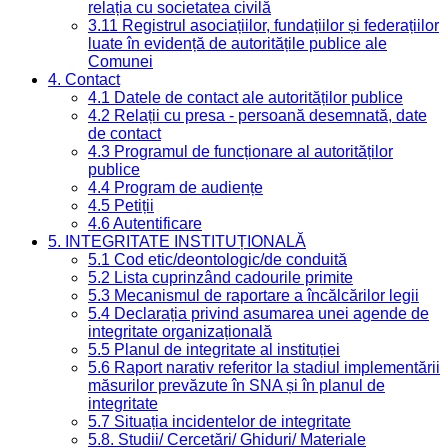
relația cu societatea civilă
3.11 Registrul asociațiilor, fundațiilor și federațiilor
luate în evidență de autoritățile publice ale
Comunei
4. Contact
4.1 Datele de contact ale autorităților publice
4.2 Relații cu presa - persoană desemnată, date
de contact
4.3 Programul de funcționare al autorităților
publice
4.4 Program de audiențe
4.5 Petiții
4.6 Autentificare
5. INTEGRITATE INSTITUȚIONALĂ
5.1 Cod etic/deontologic/de conduită
5.2 Lista cuprinzând cadourile primite
5.3 Mecanismul de raportare a încălcărilor legii
5.4 Declarația privind asumarea unei agende de
integritate organizațională
5.5 Planul de integritate al instituției
5.6 Raport narativ referitor la stadiul implementării
măsurilor prevăzute în SNA și în planul de
integritate
5.7 Situația incidentelor de integritate
5.8. Studii/ Cercetări/ Ghiduri/ Materiale