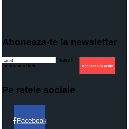
Aboneaza-te la newsletter
Please fill
the required field.
Aboneaza-te acum
Pe retele sociale
Facebook