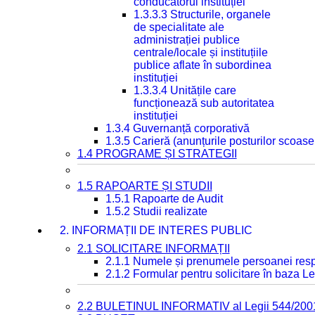
conducătorul instituției
1.3.3.3 Structurile, organele
de specialitate ale
administrației publice
centrale/locale și instituțiile
publice aflate în subordinea
instituției
1.3.3.4 Unitățile care
funcționează sub autoritatea
instituției
1.3.4 Guvernanță corporativă
1.3.5 Carieră (anunțurile posturilor scoase
1.4 PROGRAME ȘI STRATEGII
1.5 RAPOARTE ȘI STUDII
1.5.1 Rapoarte de Audit
1.5.2 Studii realizate
2. INFORMAȚII DE INTERES PUBLIC
2.1 SOLICITARE INFORMAȚII
2.1.1 Numele și prenumele persoanei resp
2.1.2 Formular pentru solicitare în baza Le
2.2 BULETINUL INFORMATIV al Legii 544/200