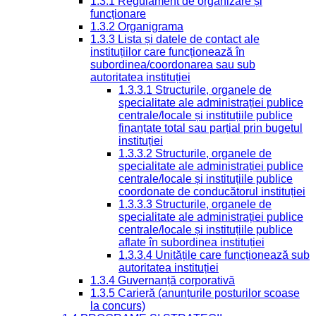
1.3.1 Regulament de organizare și
funcționare
1.3.2 Organigrama
1.3.3 Lista și datele de contact ale
instituțiilor care funcționează în
subordinea/coordonarea sau sub
autoritatea instituției
1.3.3.1 Structurile, organele de
specialitate ale administrației publice
centrale/locale și instituțiile publice
finanțate total sau parțial prin bugetul
instituției
1.3.3.2 Structurile, organele de
specialitate ale administrației publice
centrale/locale și instituțiile publice
coordonate de conducătorul instituției
1.3.3.3 Structurile, organele de
specialitate ale administrației publice
centrale/locale și instituțiile publice
aflate în subordinea instituției
1.3.3.4 Unitățile care funcționează sub
autoritatea instituției
1.3.4 Guvernanță corporativă
1.3.5 Carieră (anunțurile posturilor scoase
la concurs)