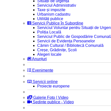
Situații de urgență
Serviciul Administrativ
Taxe și impozite
Urbanism cadastru
Utilități publice
Servicii Publice în Subordine
Serviciul Voluntar pentru Situații de Urgen
Poliția Locală
Serviciul Public de Gospodărire Comunal
Servicii de Evidența Persoanelor
Cămin Cultural / Bibliotecă Comunală
Creșe, Grădinițe, Școli
Alegeri locale
Anunțuri
Evenimente
Servicii online
Proiecte europene
Galerie Foto | Video
Sedinte publice - Video