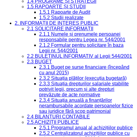
1.4 PROGRAME ȘI STRATEGII
1.5 RAPOARTE ȘI STUDII
1.5.1 Rapoarte de Audit
1.5.2 Studii realizate
2. INFORMAȚII DE INTERES PUBLIC
2.1 SOLICITARE INFORMAȚII
2.1.1 Numele și prenumele persoanei
responsabile pentru Legea nr. 544/2001
2.1.2 Formular pentru solicitare în baza
Legii nr. 544/2001
2.2 BULETINUL INFORMATIV al Legii 544/2001
2.3 BUGET
2.3.1 Buget pe surse financiare (începând
cu anul 2015)
2.3.2 Situația plăților (execuția bugetară)
2.3.3 Situația drepturilor salariale stabilite
potrivit legii, precum și alte drepturi
prevăzute de acte normative
2.3.4 Situația anuală a finanțărilor
nerambursabile acordate persoanelor fizice
sau juridice fără scop patrimonial
2.4 BILANȚURI CONTABILE
2.5 ACHIZIȚII PUBLICE
2.5.1 Programul anual al achizițiilor publice
2.5.2 Centralizatorul achizițiilor publice cu