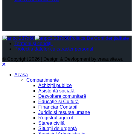
Politica De Confidențialitate
Termeni și condiții
Protectia datelor cu caracter personal
© Copyright 2026 | Design & Devlopment by vreausite.eu
Acasa
Compartimente
Achiziții publice
Asistență socială
Dezvoltare comunitară
Educație și Cultură
Financiar Contabil
Juridic si resurse umane
Registrul agricol
Starea civilă
Situații de urgență
Serviciul Administrativ