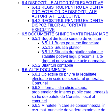
6.4 DISPOZIȚIILE AUTORITĂȚII EXECUTIVE
6.4.1 REGISTRUL PENTRU EVIDENȚA
PROIECTELOR DE DISPOZIȚII ALE
AUTORITĂȚII EXECUTIVE
6.4.2 REGISTRUL PENTRU EVIDENȚA
DISPOZIȚIILOR AUTORITĂȚII
EXECUTIVE
6.5 DOCUMENTE ȘI INFORMAȚII FINANCIARE
6.5.1 Buget din toate sursele de venituri
6.5.1.1 Buget pe surse financiare
6.5.1.2 Situatia platilor
6.5.1.3 Situatia drepturilor salariale
stabilite potrivit legii, precum si alte
drepturi prevazute de acte normative
6.5.2 Bilanturi contabile
6.6. ALTE DOCUMENTE
6.6.1 Obiecțiile cu privire la legalitate,
efectuate în scris de secretarul general al
Comunei
6.6.2 Informații din oficiu asupra
problemelor de interes public care urmează
să fie dezbătute de Consiliul local al
comunei
6.6.3 Minutele în care se consemnează, în
rezumat, punctele de vedere exprimate de