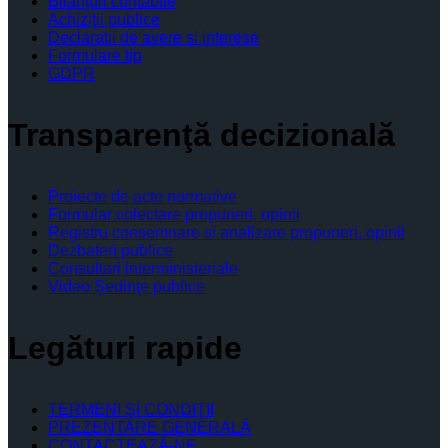
Bilanţuri contabile
Achiziţii publice
Declaratii de avere si interese
Formulare tip
GDPR
Transparenţă decizională
Proiecte de acte normative
Formular colectare propuneri, opinii
Registru consemnare si analizare propuneri, opinii
Dezbateri publice
Consultari interministeriale
Video Şedinţe publice
Legături rapide
TERMENI ŞI CONDIŢII
PREZENTARE GENERALĂ
CONTACTEAZĂ-NE