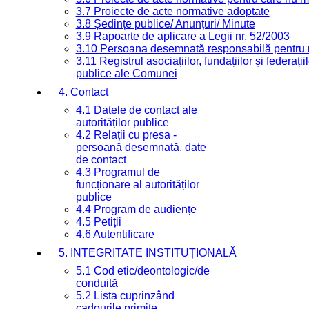
3.7 Proiecte de acte normative adoptate
3.8 Ședințe publice/ Anunțuri/ Minute
3.9 Rapoarte de aplicare a Legii nr. 52/2003
3.10 Persoana desemnată responsabilă pentru re
3.11 Registrul asociațiilor, fundațiilor și federații
publice ale Comunei
4. Contact
4.1 Datele de contact ale
autorităților publice
4.2 Relații cu presa -
persoană desemnată, date
de contact
4.3 Programul de
funcționare al autorităților
publice
4.4 Program de audiențe
4.5 Petiții
4.6 Autentificare
5. INTEGRITATE INSTITUȚIONALĂ
5.1 Cod etic/deontologic/de
conduită
5.2 Lista cuprinzând
cadourile primite