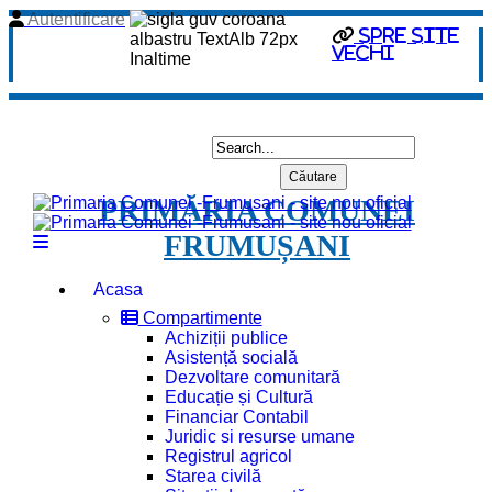
Autentificare
spre site
vechi
PRIMĂRIA COMUNEI
FRUMUȘANI
Acasa
Compartimente
Achiziții publice
Asistență socială
Dezvoltare comunitară
Educație și Cultură
Financiar Contabil
Juridic si resurse umane
Registrul agricol
Starea civilă