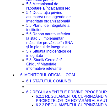
5.3 Mecanismul de
raportare a încălcărilor legii
5.4 Declarația privind
asumarea unei agende de
integritate organizațională
5.5 Planul de integritate al
instituției
5.6 Raport narativ referitor
la stadiul implementării
măsurilor prevăzute în SNA
și în planul de integritate
5.7 Situația incidentelor de
integritate
5.8. Studii/ Cercetări/
Ghiduri/ Materiale
informative relevante
6. MONITORUL OFICIAL LOCAL
6.1 STATUTUL COMUNEI
6.2 REGULAMENTELE PRIVIND PROCEDURI
6.2.1 REGULAMENTUL CUPRINZÂND M
PROIECTELOR DE HOTĂRÂRI ALE AUT
6.2.2 REGULAMENTUL CUPRINZÂND M