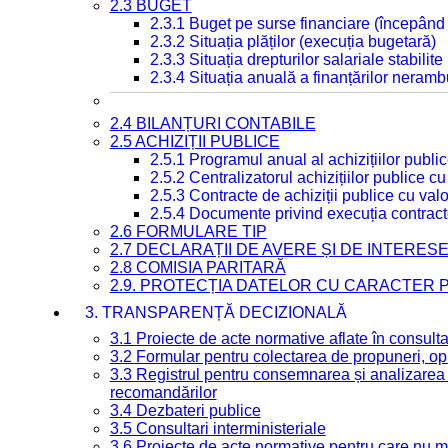
2.3 BUGET
2.3.1 Buget pe surse financiare (începând
2.3.2 Situația plăților (execuția bugetară)
2.3.3 Situația drepturilor salariale stabilit
2.3.4 Situația anuală a finanțărilor neramb
2.4 BILANȚURI CONTABILE
2.5 ACHIZIȚII PUBLICE
2.5.1 Programul anual al achizițiilor publi
2.5.2 Centralizatorul achizițiilor publice 
2.5.3 Contracte de achiziții publice cu va
2.5.4 Documente privind execuția contract
2.6 FORMULARE TIP
2.7 DECLARAȚII DE AVERE ȘI DE INTERES
2.8 COMISIA PARITARĂ
2.9. PROTECȚIA DATELOR CU CARACTER
3. TRANSPARENȚĂ DECIZIONALĂ
3.1 Proiecte de acte normative aflate în consult
3.2 Formular pentru colectarea de propuneri, opi
3.3 Registrul pentru consemnarea și analizarea p
recomandărilor
3.4 Dezbateri publice
3.5 Consultari interministeriale
3.6 Proiecte de acte normative pentru care nu ma