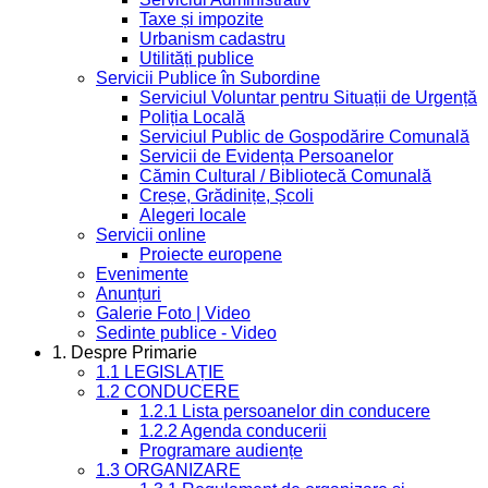
Taxe și impozite
Urbanism cadastru
Utilități publice
Servicii Publice în Subordine
Serviciul Voluntar pentru Situații de Urgență
Poliția Locală
Serviciul Public de Gospodărire Comunală
Servicii de Evidența Persoanelor
Cămin Cultural / Bibliotecă Comunală
Creșe, Grădinițe, Școli
Alegeri locale
Servicii online
Proiecte europene
Evenimente
Anunțuri
Galerie Foto | Video
Sedinte publice - Video
1. Despre Primarie
1.1 LEGISLAȚIE
1.2 CONDUCERE
1.2.1 Lista persoanelor din conducere
1.2.2 Agenda conducerii
Programare audiențe
1.3 ORGANIZARE