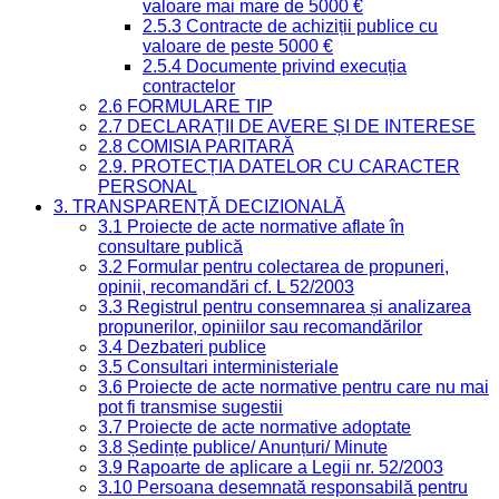
valoare mai mare de 5000 €
2.5.3 Contracte de achiziții publice cu
valoare de peste 5000 €
2.5.4 Documente privind execuția
contractelor
2.6 FORMULARE TIP
2.7 DECLARAȚII DE AVERE ȘI DE INTERESE
2.8 COMISIA PARITARĂ
2.9. PROTECȚIA DATELOR CU CARACTER
PERSONAL
3. TRANSPARENȚĂ DECIZIONALĂ
3.1 Proiecte de acte normative aflate în
consultare publică
3.2 Formular pentru colectarea de propuneri,
opinii, recomandări cf. L 52/2003
3.3 Registrul pentru consemnarea și analizarea
propunerilor, opiniilor sau recomandărilor
3.4 Dezbateri publice
3.5 Consultari interministeriale
3.6 Proiecte de acte normative pentru care nu mai
pot fi transmise sugestii
3.7 Proiecte de acte normative adoptate
3.8 Ședințe publice/ Anunțuri/ Minute
3.9 Rapoarte de aplicare a Legii nr. 52/2003
3.10 Persoana desemnată responsabilă pentru