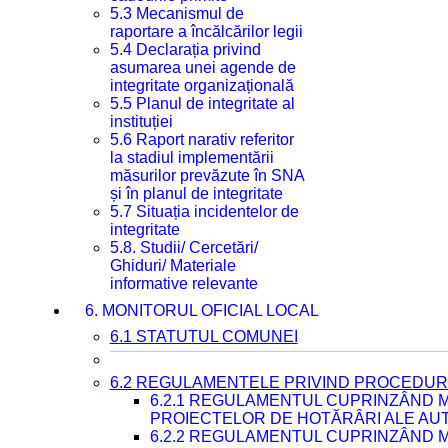
5.3 Mecanismul de
raportare a încălcărilor legii
5.4 Declarația privind
asumarea unei agende de
integritate organizațională
5.5 Planul de integritate al
instituției
5.6 Raport narativ referitor
la stadiul implementării
măsurilor prevăzute în SNA
și în planul de integritate
5.7 Situația incidentelor de
integritate
5.8. Studii/ Cercetări/
Ghiduri/ Materiale
informative relevante
6. MONITORUL OFICIAL LOCAL
6.1 STATUTUL COMUNEI
6.2 REGULAMENTELE PRIVIND PROCEDURI
6.2.1 REGULAMENTUL CUPRINZÂND M
PROIECTELOR DE HOTĂRÂRI ALE AUT
6.2.2 REGULAMENTUL CUPRINZÂND M