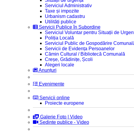
Situații de urgență
Serviciul Administrativ
Taxe și impozite
Urbanism cadastru
Utilități publice
Servicii Publice în Subordine
Serviciul Voluntar pentru Situații de Urgen
Poliția Locală
Serviciul Public de Gospodărire Comunal
Servicii de Evidența Persoanelor
Cămin Cultural / Bibliotecă Comunală
Creșe, Grădinițe, Școli
Alegeri locale
Anunțuri
Evenimente
Servicii online
Proiecte europene
Galerie Foto | Video
Sedinte publice - Video