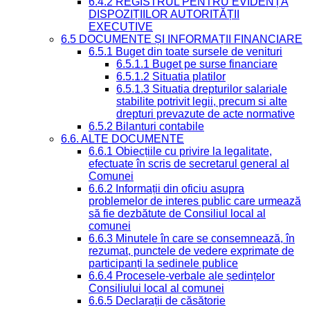
6.4.2 REGISTRUL PENTRU EVIDENȚA
DISPOZIȚIILOR AUTORITĂȚII
EXECUTIVE
6.5 DOCUMENTE ȘI INFORMAȚII FINANCIARE
6.5.1 Buget din toate sursele de venituri
6.5.1.1 Buget pe surse financiare
6.5.1.2 Situatia platilor
6.5.1.3 Situatia drepturilor salariale
stabilite potrivit legii, precum si alte
drepturi prevazute de acte normative
6.5.2 Bilanturi contabile
6.6. ALTE DOCUMENTE
6.6.1 Obiecțiile cu privire la legalitate,
efectuate în scris de secretarul general al
Comunei
6.6.2 Informații din oficiu asupra
problemelor de interes public care urmează
să fie dezbătute de Consiliul local al
comunei
6.6.3 Minutele în care se consemnează, în
rezumat, punctele de vedere exprimate de
participanți la ședinele publice
6.6.4 Procesele-verbale ale ședințelor
Consiliului local al comunei
6.6.5 Declarații de căsătorie