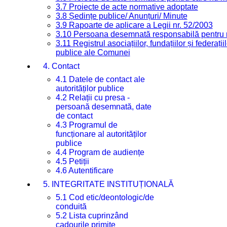
3.7 Proiecte de acte normative adoptate
3.8 Ședințe publice/ Anunțuri/ Minute
3.9 Rapoarte de aplicare a Legii nr. 52/2003
3.10 Persoana desemnată responsabilă pentru re
3.11 Registrul asociațiilor, fundațiilor și federații
publice ale Comunei
4. Contact
4.1 Datele de contact ale
autorităților publice
4.2 Relații cu presa -
persoană desemnată, date
de contact
4.3 Programul de
funcționare al autorităților
publice
4.4 Program de audiențe
4.5 Petiții
4.6 Autentificare
5. INTEGRITATE INSTITUȚIONALĂ
5.1 Cod etic/deontologic/de
conduită
5.2 Lista cuprinzând
cadourile primite