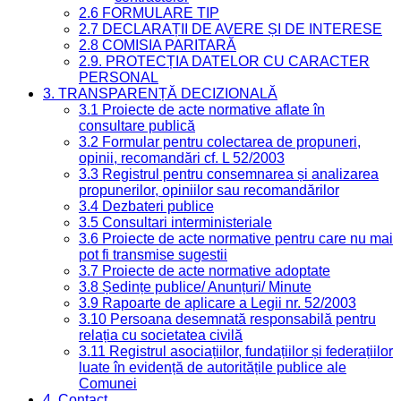
2.6 FORMULARE TIP
2.7 DECLARAȚII DE AVERE ȘI DE INTERESE
2.8 COMISIA PARITARĂ
2.9. PROTECȚIA DATELOR CU CARACTER
PERSONAL
3. TRANSPARENȚĂ DECIZIONALĂ
3.1 Proiecte de acte normative aflate în
consultare publică
3.2 Formular pentru colectarea de propuneri,
opinii, recomandări cf. L 52/2003
3.3 Registrul pentru consemnarea și analizarea
propunerilor, opiniilor sau recomandărilor
3.4 Dezbateri publice
3.5 Consultari interministeriale
3.6 Proiecte de acte normative pentru care nu mai
pot fi transmise sugestii
3.7 Proiecte de acte normative adoptate
3.8 Ședințe publice/ Anunțuri/ Minute
3.9 Rapoarte de aplicare a Legii nr. 52/2003
3.10 Persoana desemnată responsabilă pentru
relația cu societatea civilă
3.11 Registrul asociațiilor, fundațiilor și federațiilor
luate în evidență de autoritățile publice ale
Comunei
4. Contact