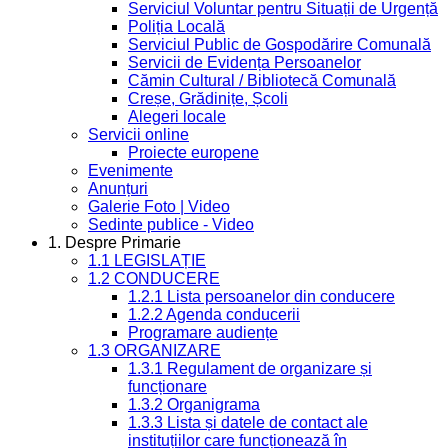
Serviciul Voluntar pentru Situații de Urgență
Poliția Locală
Serviciul Public de Gospodărire Comunală
Servicii de Evidența Persoanelor
Cămin Cultural / Bibliotecă Comunală
Creșe, Grădinițe, Școli
Alegeri locale
Servicii online
Proiecte europene
Evenimente
Anunțuri
Galerie Foto | Video
Sedinte publice - Video
1. Despre Primarie
1.1 LEGISLAȚIE
1.2 CONDUCERE
1.2.1 Lista persoanelor din conducere
1.2.2 Agenda conducerii
Programare audiențe
1.3 ORGANIZARE
1.3.1 Regulament de organizare și
funcționare
1.3.2 Organigrama
1.3.3 Lista și datele de contact ale
instituțiilor care funcționează în