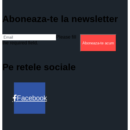
Aboneaza-te la newsletter
Please fill
the required field.
Aboneaza-te acum
Pe retele sociale
Facebook