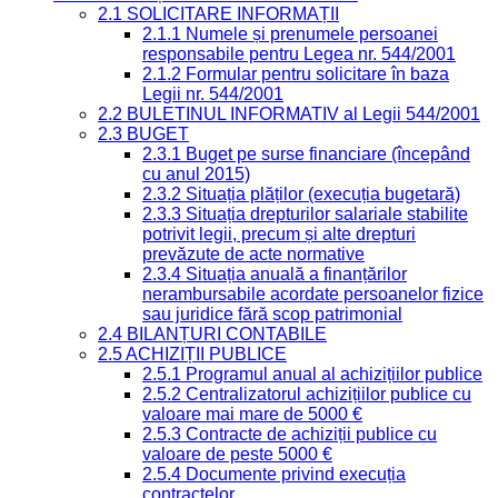
2.1 SOLICITARE INFORMAȚII
2.1.1 Numele și prenumele persoanei
responsabile pentru Legea nr. 544/2001
2.1.2 Formular pentru solicitare în baza
Legii nr. 544/2001
2.2 BULETINUL INFORMATIV al Legii 544/2001
2.3 BUGET
2.3.1 Buget pe surse financiare (începând
cu anul 2015)
2.3.2 Situația plăților (execuția bugetară)
2.3.3 Situația drepturilor salariale stabilite
potrivit legii, precum și alte drepturi
prevăzute de acte normative
2.3.4 Situația anuală a finanțărilor
nerambursabile acordate persoanelor fizice
sau juridice fără scop patrimonial
2.4 BILANȚURI CONTABILE
2.5 ACHIZIȚII PUBLICE
2.5.1 Programul anual al achizițiilor publice
2.5.2 Centralizatorul achizițiilor publice cu
valoare mai mare de 5000 €
2.5.3 Contracte de achiziții publice cu
valoare de peste 5000 €
2.5.4 Documente privind execuția
contractelor