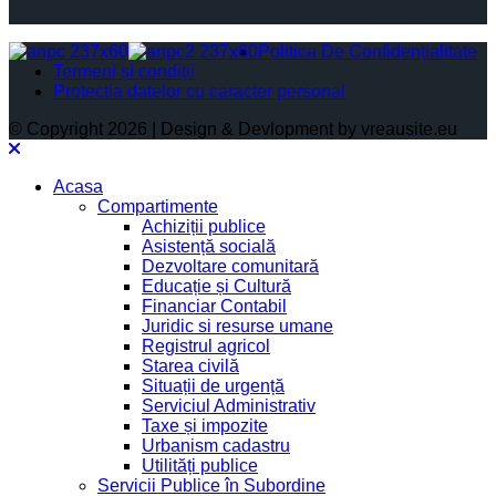
Politica De Confidențialitate
Termeni și condiții
Protectia datelor cu caracter personal
© Copyright 2026 | Design & Devlopment by vreausite.eu
Acasa
Compartimente
Achiziții publice
Asistență socială
Dezvoltare comunitară
Educație și Cultură
Financiar Contabil
Juridic si resurse umane
Registrul agricol
Starea civilă
Situații de urgență
Serviciul Administrativ
Taxe și impozite
Urbanism cadastru
Utilități publice
Servicii Publice în Subordine