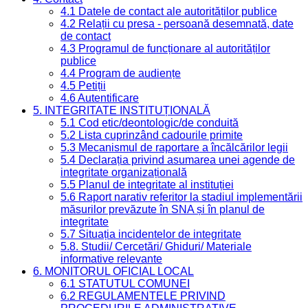
4.1 Datele de contact ale autorităților publice
4.2 Relații cu presa - persoană desemnată, date
de contact
4.3 Programul de funcționare al autorităților
publice
4.4 Program de audiențe
4.5 Petiții
4.6 Autentificare
5. INTEGRITATE INSTITUȚIONALĂ
5.1 Cod etic/deontologic/de conduită
5.2 Lista cuprinzând cadourile primite
5.3 Mecanismul de raportare a încălcărilor legii
5.4 Declarația privind asumarea unei agende de
integritate organizațională
5.5 Planul de integritate al instituției
5.6 Raport narativ referitor la stadiul implementării
măsurilor prevăzute în SNA și în planul de
integritate
5.7 Situația incidentelor de integritate
5.8. Studii/ Cercetări/ Ghiduri/ Materiale
informative relevante
6. MONITORUL OFICIAL LOCAL
6.1 STATUTUL COMUNEI
6.2 REGULAMENTELE PRIVIND