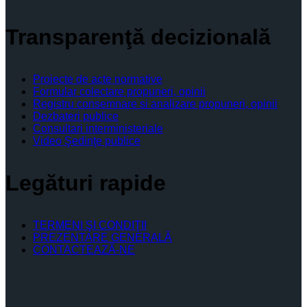
Transparenţă decizională
Proiecte de acte normative
Formular colectare propuneri, opinii
Registru consemnare si analizare propuneri, opinii
Dezbateri publice
Consultari interministeriale
Video Şedinţe publice
Legături rapide
TERMENI ŞI CONDIŢII
PREZENTARE GENERALĂ
CONTACTEAZĂ-NE