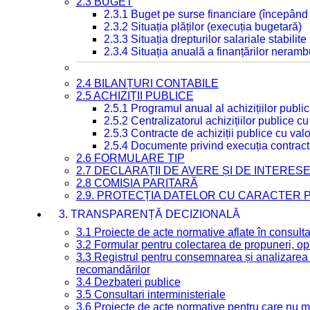
2.3 BUGET
2.3.1 Buget pe surse financiare (începând
2.3.2 Situația plăților (execuția bugetară)
2.3.3 Situația drepturilor salariale stabilit
2.3.4 Situația anuală a finanțărilor neramb
2.4 BILANȚURI CONTABILE
2.5 ACHIZIȚII PUBLICE
2.5.1 Programul anual al achizițiilor publi
2.5.2 Centralizatorul achizițiilor publice 
2.5.3 Contracte de achiziții publice cu va
2.5.4 Documente privind execuția contract
2.6 FORMULARE TIP
2.7 DECLARAȚII DE AVERE ȘI DE INTERES
2.8 COMISIA PARITARĂ
2.9. PROTECȚIA DATELOR CU CARACTER
3. TRANSPARENȚĂ DECIZIONALĂ
3.1 Proiecte de acte normative aflate în consult
3.2 Formular pentru colectarea de propuneri, opi
3.3 Registrul pentru consemnarea și analizarea p
recomandărilor
3.4 Dezbateri publice
3.5 Consultari interministeriale
3.6 Proiecte de acte normative pentru care nu ma