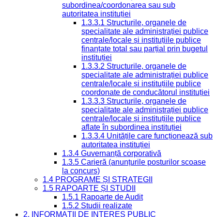
subordinea/coordonarea sau sub
autoritatea instituției
1.3.3.1 Structurile, organele de
specialitate ale administrației publice
centrale/locale și instituțiile publice
finanțate total sau parțial prin bugetul
instituției
1.3.3.2 Structurile, organele de
specialitate ale administrației publice
centrale/locale și instituțiile publice
coordonate de conducătorul instituției
1.3.3.3 Structurile, organele de
specialitate ale administrației publice
centrale/locale și instituțiile publice
aflate în subordinea instituției
1.3.3.4 Unitățile care funcționează sub
autoritatea instituției
1.3.4 Guvernanță corporativă
1.3.5 Carieră (anunțurile posturilor scoase
la concurs)
1.4 PROGRAME ȘI STRATEGII
1.5 RAPOARTE ȘI STUDII
1.5.1 Rapoarte de Audit
1.5.2 Studii realizate
2. INFORMAȚII DE INTERES PUBLIC