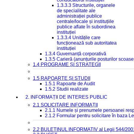
1.3.3.3 Structurile, organele
de specialitate ale
administrației publice
centrale/locale și instituțiile
publice aflate în subordinea
instituției
1.3.3.4 Unitățile care
funcționează sub autoritatea
instituției
1.3.4 Guvernanță corporativă
1.3.5 Carieră (anunțurile posturilor scoase
1.4 PROGRAME ȘI STRATEGII
1.5 RAPOARTE ȘI STUDII
1.5.1 Rapoarte de Audit
1.5.2 Studii realizate
2. INFORMAȚII DE INTERES PUBLIC
2.1 SOLICITARE INFORMAȚII
2.1.1 Numele și prenumele persoanei resp
2.1.2 Formular pentru solicitare în baza Le
2.2 BULETINUL INFORMATIV al Legii 544/200