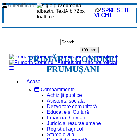
Autentificare
spre site
vechi
PRIMĂRIA COMUNEI
FRUMUȘANI
Acasa
Compartimente
Achiziții publice
Asistență socială
Dezvoltare comunitară
Educație și Cultură
Financiar Contabil
Juridic si resurse umane
Registrul agricol
Starea civilă