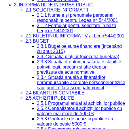
2. INFORMAȚII DE INTERES PUBLIC
2.1 SOLICITARE INFORMAȚII
2.1.1 Numele și prenumele persoanei
responsabile pentru Legea nr. 544/2001
2.1.2 Formular pentru solicitare în baza
Legii nr. 544/2001
2.2 BULETINUL INFORMATIV al Legii 544/2001
2.3 BUGET
2.3.1 Buget pe surse financiare (începând
cu anul 2015)
2.3.2 Situația plăților (execuția bugetară)
2.3.3 Situația drepturilor salariale stabilite
potrivit legii, precum și alte drepturi
prevăzute de acte normative
2.3.4 Situația anuală a finanțărilor
nerambursabile acordate persoanelor fizice
sau juridice fără scop patrimonial
2.4 BILANȚURI CONTABILE
2.5 ACHIZIȚII PUBLICE
2.5.1 Programul anual al achizițiilor publice
2.5.2 Centralizatorul achizițiilor publice cu
valoare mai mare de 5000 €
2.5.3 Contracte de achiziții publice cu
valoare de peste 5000 €