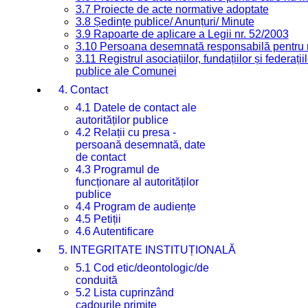
3.7 Proiecte de acte normative adoptate
3.8 Ședințe publice/ Anunțuri/ Minute
3.9 Rapoarte de aplicare a Legii nr. 52/2003
3.10 Persoana desemnată responsabilă pentru re
3.11 Registrul asociațiilor, fundațiilor și federații
publice ale Comunei
4. Contact
4.1 Datele de contact ale
autorităților publice
4.2 Relații cu presa -
persoană desemnată, date
de contact
4.3 Programul de
funcționare al autorităților
publice
4.4 Program de audiențe
4.5 Petiții
4.6 Autentificare
5. INTEGRITATE INSTITUȚIONALĂ
5.1 Cod etic/deontologic/de
conduită
5.2 Lista cuprinzând
cadourile primite