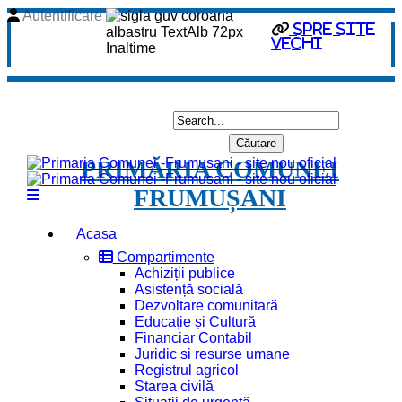
Autentificare
spre site
vechi
PRIMĂRIA COMUNEI
FRUMUȘANI
Acasa
Compartimente
Achiziții publice
Asistență socială
Dezvoltare comunitară
Educație și Cultură
Financiar Contabil
Juridic si resurse umane
Registrul agricol
Starea civilă