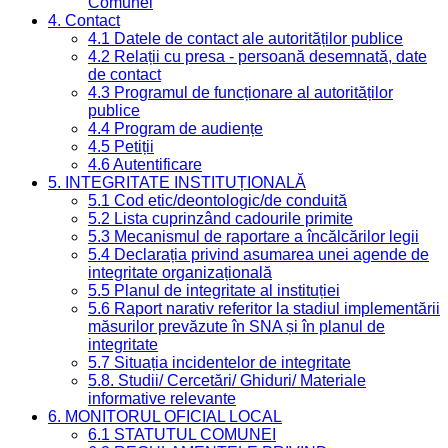
Comunei
4. Contact
4.1 Datele de contact ale autorităților publice
4.2 Relații cu presa - persoană desemnată, date
de contact
4.3 Programul de funcționare al autorităților
publice
4.4 Program de audiențe
4.5 Petiții
4.6 Autentificare
5. INTEGRITATE INSTITUȚIONALĂ
5.1 Cod etic/deontologic/de conduită
5.2 Lista cuprinzând cadourile primite
5.3 Mecanismul de raportare a încălcărilor legii
5.4 Declarația privind asumarea unei agende de
integritate organizațională
5.5 Planul de integritate al instituției
5.6 Raport narativ referitor la stadiul implementării
măsurilor prevăzute în SNA și în planul de
integritate
5.7 Situația incidentelor de integritate
5.8. Studii/ Cercetări/ Ghiduri/ Materiale
informative relevante
6. MONITORUL OFICIAL LOCAL
6.1 STATUTUL COMUNEI