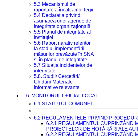
5.3 Mecanismul de
raportare a încălcărilor legii
5.4 Declarația privind
asumarea unei agende de
integritate organizațională
5.5 Planul de integritate al
instituției
5.6 Raport narativ referitor
la stadiul implementării
măsurilor prevăzute în SNA
și în planul de integritate
5.7 Situația incidentelor de
integritate
5.8. Studii/ Cercetări/
Ghiduri/ Materiale
informative relevante
6. MONITORUL OFICIAL LOCAL
6.1 STATUTUL COMUNEI
6.2 REGULAMENTELE PRIVIND PROCEDURI
6.2.1 REGULAMENTUL CUPRINZÂND M
PROIECTELOR DE HOTĂRÂRI ALE AUT
6.2.2 REGULAMENTUL CUPRINZÂND M