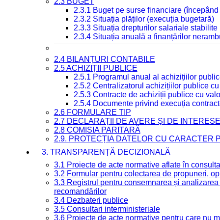
2.3 BUGET
2.3.1 Buget pe surse financiare (începând
2.3.2 Situația plăților (execuția bugetară)
2.3.3 Situația drepturilor salariale stabilit
2.3.4 Situația anuală a finanțărilor neramb
2.4 BILANȚURI CONTABILE
2.5 ACHIZIȚII PUBLICE
2.5.1 Programul anual al achizițiilor publi
2.5.2 Centralizatorul achizițiilor publice 
2.5.3 Contracte de achiziții publice cu va
2.5.4 Documente privind execuția contract
2.6 FORMULARE TIP
2.7 DECLARAȚII DE AVERE ȘI DE INTERES
2.8 COMISIA PARITARĂ
2.9. PROTECȚIA DATELOR CU CARACTER
3. TRANSPARENȚĂ DECIZIONALĂ
3.1 Proiecte de acte normative aflate în consult
3.2 Formular pentru colectarea de propuneri, opi
3.3 Registrul pentru consemnarea și analizarea p
recomandărilor
3.4 Dezbateri publice
3.5 Consultari interministeriale
3.6 Proiecte de acte normative pentru care nu ma