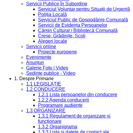
Servicii Publice în Subordine
Serviciul Voluntar pentru Situații de Urgență
Poliția Locală
Serviciul Public de Gospodărire Comunală
Servicii de Evidența Persoanelor
Cămin Cultural / Bibliotecă Comunală
Creșe, Grădinițe, Școli
Alegeri locale
Servicii online
Proiecte europene
Evenimente
Anunțuri
Galerie Foto | Video
Sedinte publice - Video
1. Despre Primarie
1.1 LEGISLAȚIE
1.2 CONDUCERE
1.2.1 Lista persoanelor din conducere
1.2.2 Agenda conducerii
Programare audiențe
1.3 ORGANIZARE
1.3.1 Regulament de organizare și
funcționare
1.3.2 Organigrama
1.3.3 Lista și datele de contact ale