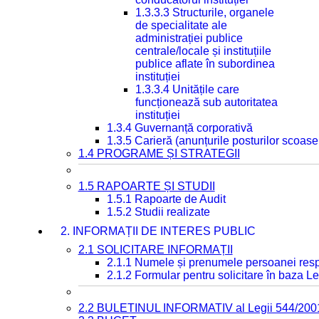
1.3.3.3 Structurile, organele
de specialitate ale
administrației publice
centrale/locale și instituțiile
publice aflate în subordinea
instituției
1.3.3.4 Unitățile care
funcționează sub autoritatea
instituției
1.3.4 Guvernanță corporativă
1.3.5 Carieră (anunțurile posturilor scoase
1.4 PROGRAME ȘI STRATEGII
1.5 RAPOARTE ȘI STUDII
1.5.1 Rapoarte de Audit
1.5.2 Studii realizate
2. INFORMAȚII DE INTERES PUBLIC
2.1 SOLICITARE INFORMAȚII
2.1.1 Numele și prenumele persoanei resp
2.1.2 Formular pentru solicitare în baza Le
2.2 BULETINUL INFORMATIV al Legii 544/200