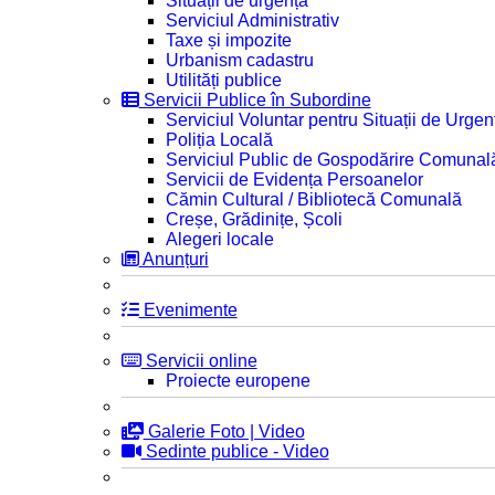
Situații de urgență
Serviciul Administrativ
Taxe și impozite
Urbanism cadastru
Utilități publice
Servicii Publice în Subordine
Serviciul Voluntar pentru Situații de Urgen
Poliția Locală
Serviciul Public de Gospodărire Comunal
Servicii de Evidența Persoanelor
Cămin Cultural / Bibliotecă Comunală
Creșe, Grădinițe, Școli
Alegeri locale
Anunțuri
Evenimente
Servicii online
Proiecte europene
Galerie Foto | Video
Sedinte publice - Video