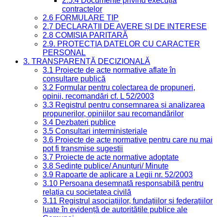
2.5.4 Documente privind execuția
contractelor
2.6 FORMULARE TIP
2.7 DECLARAȚII DE AVERE ȘI DE INTERESE
2.8 COMISIA PARITARĂ
2.9. PROTECȚIA DATELOR CU CARACTER
PERSONAL
3. TRANSPARENȚĂ DECIZIONALĂ
3.1 Proiecte de acte normative aflate în
consultare publică
3.2 Formular pentru colectarea de propuneri,
opinii, recomandări cf. L 52/2003
3.3 Registrul pentru consemnarea și analizarea
propunerilor, opiniilor sau recomandărilor
3.4 Dezbateri publice
3.5 Consultari interministeriale
3.6 Proiecte de acte normative pentru care nu mai
pot fi transmise sugestii
3.7 Proiecte de acte normative adoptate
3.8 Ședințe publice/ Anunțuri/ Minute
3.9 Rapoarte de aplicare a Legii nr. 52/2003
3.10 Persoana desemnată responsabilă pentru
relația cu societatea civilă
3.11 Registrul asociațiilor, fundațiilor și federațiilor
luate în evidență de autoritățile publice ale