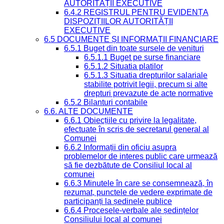
AUTORITĂȚII EXECUTIVE
6.4.2 REGISTRUL PENTRU EVIDENȚA
DISPOZIȚIILOR AUTORITĂȚII
EXECUTIVE
6.5 DOCUMENTE ȘI INFORMAȚII FINANCIARE
6.5.1 Buget din toate sursele de venituri
6.5.1.1 Buget pe surse financiare
6.5.1.2 Situatia platilor
6.5.1.3 Situatia drepturilor salariale
stabilite potrivit legii, precum si alte
drepturi prevazute de acte normative
6.5.2 Bilanturi contabile
6.6. ALTE DOCUMENTE
6.6.1 Obiecțiile cu privire la legalitate,
efectuate în scris de secretarul general al
Comunei
6.6.2 Informații din oficiu asupra
problemelor de interes public care urmează
să fie dezbătute de Consiliul local al
comunei
6.6.3 Minutele în care se consemnează, în
rezumat, punctele de vedere exprimate de
participanți la ședinele publice
6.6.4 Procesele-verbale ale ședințelor
Consiliului local al comunei