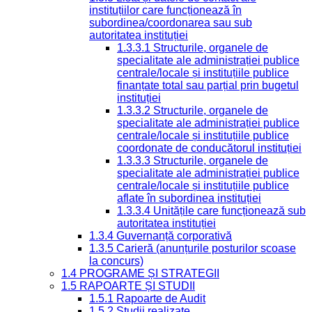
instituțiilor care funcționează în
subordinea/coordonarea sau sub
autoritatea instituției
1.3.3.1 Structurile, organele de
specialitate ale administrației publice
centrale/locale și instituțiile publice
finanțate total sau parțial prin bugetul
instituției
1.3.3.2 Structurile, organele de
specialitate ale administrației publice
centrale/locale și instituțiile publice
coordonate de conducătorul instituției
1.3.3.3 Structurile, organele de
specialitate ale administrației publice
centrale/locale și instituțiile publice
aflate în subordinea instituției
1.3.3.4 Unitățile care funcționează sub
autoritatea instituției
1.3.4 Guvernanță corporativă
1.3.5 Carieră (anunțurile posturilor scoase
la concurs)
1.4 PROGRAME ȘI STRATEGII
1.5 RAPOARTE ȘI STUDII
1.5.1 Rapoarte de Audit
1.5.2 Studii realizate