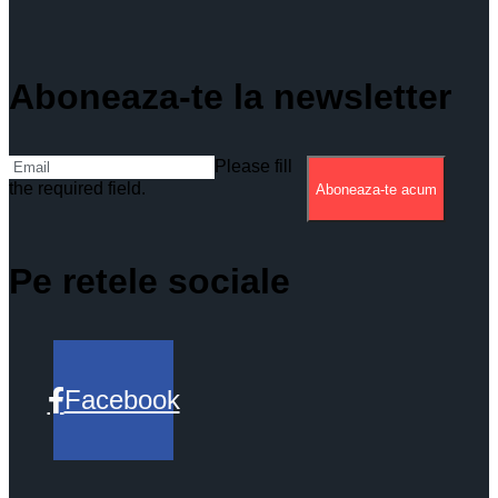
Aboneaza-te la newsletter
Please fill
the required field.
Aboneaza-te acum
Pe retele sociale
Facebook