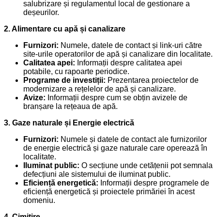
salubrizare și regulamentul local de gestionare a
deșeurilor.
2. Alimentare cu apă și canalizare
Furnizori:
Numele, datele de contact și link-uri către
site-urile operatorilor de apă și canalizare din localitate.
Calitatea apei:
Informații despre calitatea apei
potabile, cu rapoarte periodice.
Programe de investiții:
Prezentarea proiectelor de
modernizare a rețelelor de apă și canalizare.
Avize:
Informații despre cum se obțin avizele de
branșare la rețeaua de apă.
3. Gaze naturale și Energie electrică
Furnizori:
Numele și datele de contact ale furnizorilor
de energie electrică și gaze naturale care operează în
localitate.
Iluminat public:
O secțiune unde cetățenii pot semnala
defecțiuni ale sistemului de iluminat public.
Eficiență energetică:
Informații despre programele de
eficiență energetică și proiectele primăriei în acest
domeniu.
4. Cimitire