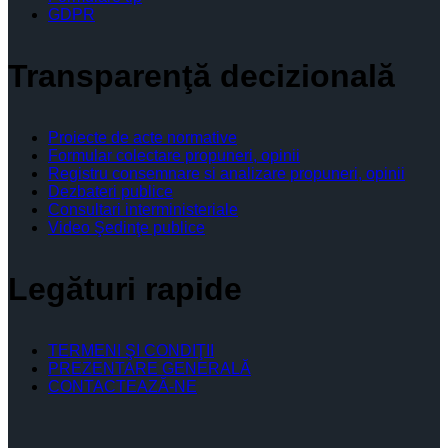
GDPR
Transparenţă decizională
Proiecte de acte normative
Formular colectare propuneri, opinii
Registru consemnare si analizare propuneri, opinii
Dezbateri publice
Consultari interministeriale
Video Şedinţe publice
Legături rapide
TERMENI ŞI CONDIŢII
PREZENTARE GENERALĂ
CONTACTEAZĂ-NE