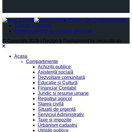
Politica De Confidențialitate
Termeni și condiții
Protectia datelor cu caracter personal
© Copyright 2026 | Design & Devlopment by vreausite.eu
Acasa
Compartimente
Achiziții publice
Asistență socială
Dezvoltare comunitară
Educație și Cultură
Financiar Contabil
Juridic si resurse umane
Registrul agricol
Starea civilă
Situații de urgență
Serviciul Administrativ
Taxe și impozite
Urbanism cadastru
Utilități publice