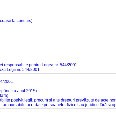
 scoase la concurs)
ei responsabile pentru Legea nr. 544/2001
baza Legii nr. 544/2001
44/2001
cepând cu anul 2015)
tară)
tabilite potrivit legii, precum și alte drepturi prevăzute de acte no
 nerambursabile acordate persoanelor fizice sau juridice fără sco