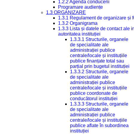
1.2.2 Agenda conducerii
Programare audiențe
1.3 ORGANIZARE
1.3.1 Regulament de organizare și 
1.3.2 Organigrama
1.3.3 Lista și datele de contact ale
autoritatea instituției
1.3.3.1 Structurile, organele
de specialitate ale
administrației publice
centrale/locale și instituțiile
publice finanțate total sau
parțial prin bugetul instituției
1.3.3.2 Structurile, organele
de specialitate ale
administrației publice
centrale/locale și instituțiile
publice coordonate de
conducătorul instituției
1.3.3.3 Structurile, organele
de specialitate ale
administrației publice
centrale/locale și instituțiile
publice aflate în subordinea
instituției