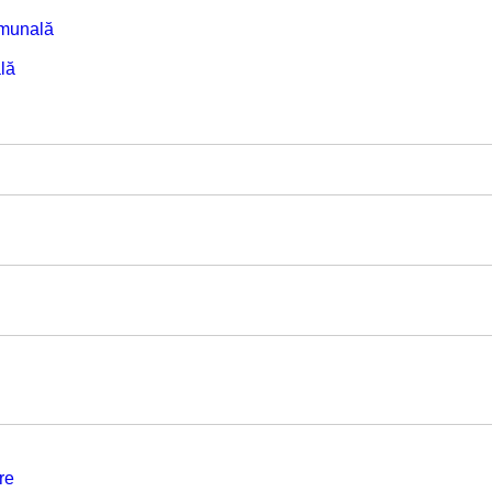
omunală
lă
re