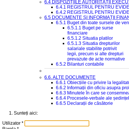
6.4 DISPOZIȚIILE AUTORITĂȚII EXECU
6.4.1 REGISTRUL PENTRU EVID
6.4.2 REGISTRUL PENTRU EVID
6.5 DOCUMENTE ȘI INFORMAȚII FIN
6.5.1 Buget din toate sursele de veni
6.5.1.1 Buget pe surse
financiare
6.5.1.2 Situatia platilor
6.5.1.3 Situatia drepturilor
salariale stabilite potrivit
legii, precum si alte drepturi
prevazute de acte normative
6.5.2 Bilanturi contabile
6.6. ALTE DOCUMENTE
6.6.1 Obiecțiile cu privire la legali
6.6.2 Informații din oficiu asupra p
6.6.3 Minutele în care se consemnea
6.6.4 Procesele-verbale ale ședințel
6.6.5 Declarații de căsătorie
Sunteți aici:
Utilizator
*
Parola
*