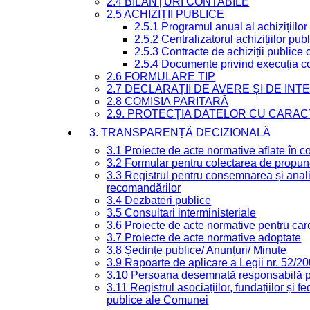
2.4 BILANȚURI CONTABILE
2.5 ACHIZIȚII PUBLICE
2.5.1 Programul anual al achizițiilor
2.5.2 Centralizatorul achizițiilor p
2.5.3 Contracte de achiziții publice
2.5.4 Documente privind execuția co
2.6 FORMULARE TIP
2.7 DECLARAȚII DE AVERE ȘI DE IN
2.8 COMISIA PARITARĂ
2.9. PROTECȚIA DATELOR CU CARA
3. TRANSPARENȚĂ DECIZIONALĂ
3.1 Proiecte de acte normative aflate în c
3.2 Formular pentru colectarea de propune
3.3 Registrul pentru consemnarea și anali
recomandărilor
3.4 Dezbateri publice
3.5 Consultari interministeriale
3.6 Proiecte de acte normative pentru care
3.7 Proiecte de acte normative adoptate
3.8 Ședințe publice/ Anunțuri/ Minute
3.9 Rapoarte de aplicare a Legii nr. 52/2
3.10 Persoana desemnată responsabilă pen
3.11 Registrul asociațiilor, fundațiilor și fe
publice ale Comunei