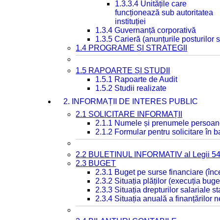
1.3.3.4 Unitățile care
funcționează sub autoritatea
instituției
1.3.4 Guvernanță corporativă
1.3.5 Carieră (anunțurile posturilor
1.4 PROGRAME ȘI STRATEGII
1.5 RAPOARTE ȘI STUDII
1.5.1 Rapoarte de Audit
1.5.2 Studii realizate
2. INFORMAȚII DE INTERES PUBLIC
2.1 SOLICITARE INFORMAȚII
2.1.1 Numele și prenumele persoan
2.1.2 Formular pentru solicitare în 
2.2 BULETINUL INFORMATIV al Legii 5
2.3 BUGET
2.3.1 Buget pe surse financiare (în
2.3.2 Situația plăților (execuția buge
2.3.3 Situația drepturilor salariale s
2.3.4 Situația anuală a finanțărilor