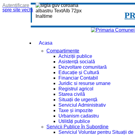
Autentificare
spre site vechi
P
Acasa
Compartimente
Achiziții publice
Asistență socială
Dezvoltare comunitară
Educație și Cultură
Financiar Contabil
Juridic si resurse umane
Registrul agricol
Starea civilă
Situații de urgență
Serviciul Administrativ
Taxe și impozite
Urbanism cadastru
Utilități publice
Servicii Publice în Subordine
Serviciul Voluntar pentru Situații d