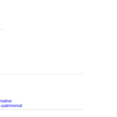
rmative
p patrimonial