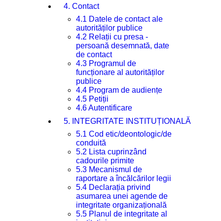
4. Contact
4.1 Datele de contact ale
autorităților publice
4.2 Relații cu presa -
persoană desemnată, date
de contact
4.3 Programul de
funcționare al autorităților
publice
4.4 Program de audiențe
4.5 Petiții
4.6 Autentificare
5. INTEGRITATE INSTITUȚIONALĂ
5.1 Cod etic/deontologic/de
conduită
5.2 Lista cuprinzând
cadourile primite
5.3 Mecanismul de
raportare a încălcărilor legii
5.4 Declarația privind
asumarea unei agende de
integritate organizațională
5.5 Planul de integritate al