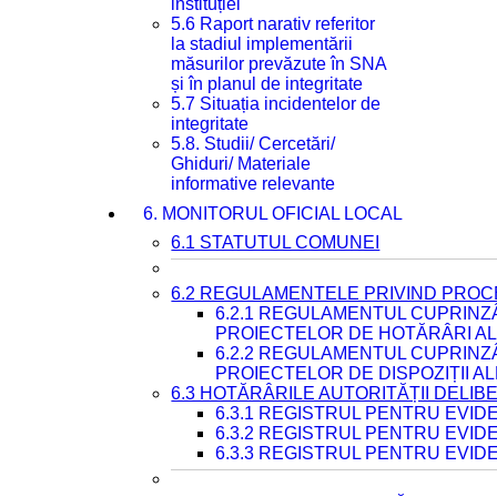
instituției
5.6 Raport narativ referitor
la stadiul implementării
măsurilor prevăzute în SNA
și în planul de integritate
5.7 Situația incidentelor de
integritate
5.8. Studii/ Cercetări/
Ghiduri/ Materiale
informative relevante
6. MONITORUL OFICIAL LOCAL
6.1 STATUTUL COMUNEI
6.2 REGULAMENTELE PRIVIND PROC
6.2.1 REGULAMENTUL CUPRINZ
PROIECTELOR DE HOTĂRÂRI ALE
6.2.2 REGULAMENTUL CUPRINZ
PROIECTELOR DE DISPOZIȚII A
6.3 HOTĂRÂRILE AUTORITĂȚII DELIB
6.3.1 REGISTRUL PENTRU EVI
6.3.2 REGISTRUL PENTRU EVI
6.3.3 REGISTRUL PENTRU EVID