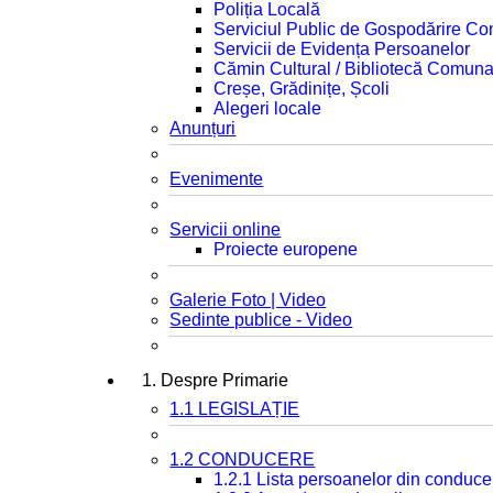
Poliția Locală
Serviciul Public de Gospodărire C
Servicii de Evidența Persoanelor
Cămin Cultural / Bibliotecă Comuna
Creșe, Grădinițe, Școli
Alegeri locale
Anunțuri
Evenimente
Servicii online
Proiecte europene
Galerie Foto | Video
Sedinte publice - Video
1. Despre Primarie
1.1 LEGISLAȚIE
1.2 CONDUCERE
1.2.1 Lista persoanelor din conduce