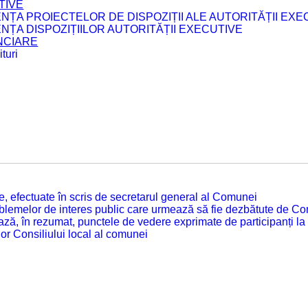
TIVE
ENȚA PROIECTELOR DE DISPOZIȚII ALE AUTORITĂȚII EXE
ENȚA DISPOZIȚIILOR AUTORITĂȚII EXECUTIVE
ANCIARE
turi
tate, efectuate în scris de secretarul general al Comunei
roblemelor de interes public care urmează să fie dezbătute de Con
ză, în rezumat, punctele de vedere exprimate de participanți la
or Consiliului local al comunei