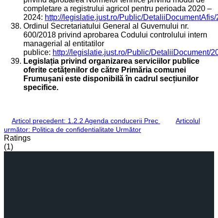
completare a registrului agricol pentru perioada 2020 –
2024:
http://legislatie.just.ro/Public/DetaliiDocumentAfi
Ordinul Secretariatului General al Guvernului nr.
600/2018 privind aprobarea Codului controlului intern
managerial al entitatilor
publice:
http://legislatie.just.ro/Public/DetaliiDocument/
Legislația privind organizarea serviciilor publice
oferite cetățenilor de către Primăria comunei
Frumușani
este disponibilă în cadrul secțiunilor
specifice.
Articol precedent: 1.2.2 Agenda conducerii
Prec
Articolul
următor: Politica de confidentialitate
Următor
Ratings
(1)