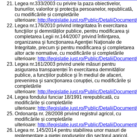
Legea nr.333/2003 cu privire la paza obiectivelor,
bunurilor, valorilor şi protecţia persoanelor, republicată,
cu modificările și completările
ulterioare:
http://legislatie.just.ro/Public/DetaliiDocumen
Legea nr.176/2010 privind integritatea în exercitarea
funcţiilor şi demnităților publice, pentru modificarea şi
completarea Legii nr.144/2007 privind înfiinţarea,
organizarea şi funcţionarea Agenţiei Naţionale de
Integritate, precum şi pentru modificarea şi completarea
altor acte normative, cu modificările și completările
ulterioare:
http://legislatie.just.ro/Public/DetaliiDocumen
Legea nr.161/2003 privind unele măsuri pentru
asigurarea transparenței în exercitarea demnităților
publice, a funcțiilor publice şi în mediul de afaceri,
prevenirea şi sancţionarea corupției, cu modificările și
completările
ulterioare:
http://legislatie.just.ro/Public/DetaliiDocume
Legea fondului funciar 18/1991 rerepublicată, cu
modificările și completările
ulterioare:
http://legislatie.just.ro/Public/DetaliiDocumen
Ordonanța nr. 28/2008 privind registrul agricol, cu
modificările și completările
ulterioare:
http://legislatie.just.ro/Public/DetaliiDocumen
Legea nr. 145/2014 pentru stabilirea unor masuri de
reglementare a pietei produselor din sectorul agricol,