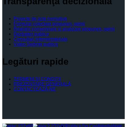
Transparenţă decizională
Proiecte de acte normative
Formular colectare propuneri, opinii
Registru consemnare si analizare propuneri, opinii
Dezbateri publice
Consultari interministeriale
Video Şedinţe publice
Legături rapide
TERMENI ŞI CONDIŢII
PREZENTARE GENERALĂ
CONTACTEAZĂ-NE
Politica De Confidențialitate