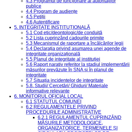
4.3 Programul de funcționare al autorităților
publice
4.4 Program de audiențe
4.5 Petiții
4.6 Autentificare
5. INTEGRITATE INSTITUȚIONALĂ
5.1 Cod etic/deontologic/de conduită
5.2 Lista cuprinzând cadourile primite
5.3 Mecanismul de raportare a încălcărilor legii
5.4 Declarația privind asumarea unei agende de
integritate organizațională
5.5 Planul de integritate al instituției
5.6 Raport narativ referitor la stadiul implementării
măsurilor prevăzute în SNA și în planul de
integritate
5.7 Situația incidentelor de integritate
5.8. Studii/ Cercetări/ Ghiduri/ Materiale
informative relevante
6. MONITORUL OFICIAL LOCAL
6.1 STATUTUL COMUNEI
6.2 REGULAMENTELE PRIVIND
PROCEDURILE ADMINISTRATIVE
6.2.1 REGULAMENTUL CUPRINZÂND
MĂSURILE METODOLOGICE,
ORGANIZATORICE, TERMENELE ȘI