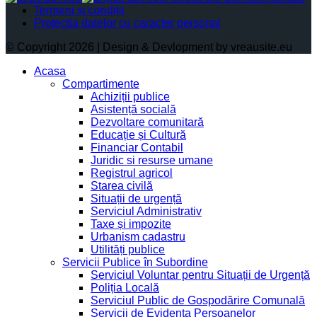
Termeni și condiții
Protectia datelor cu caracter personal
© Copyright 2026 | Design & Devlopment by vreausite.eu
Acasa
Compartimente
Achiziții publice
Asistență socială
Dezvoltare comunitară
Educație și Cultură
Financiar Contabil
Juridic si resurse umane
Registrul agricol
Starea civilă
Situații de urgență
Serviciul Administrativ
Taxe și impozite
Urbanism cadastru
Utilități publice
Servicii Publice în Subordine
Serviciul Voluntar pentru Situații de Urgență
Poliția Locală
Serviciul Public de Gospodărire Comunală
Servicii de Evidența Persoanelor