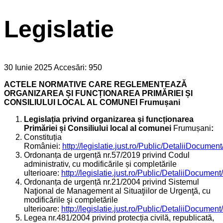
Legislatie
30 Iunie 2025
Accesări: 950
ACTELE NORMATIVE CARE REGLEMENTEAZĂ
ORGANIZAREA ȘI FUNCȚIONAREA PRIMĂRIEI ȘI
CONSILIULUI LOCAL AL COMUNEI Frumușani
Legislația privind organizarea și funcționarea
Primăriei și Consiliului local al comunei
Frumușani
:
Constituția
României:
http://legislatie.just.ro/Public/DetaliiDocumen
Ordonanța de urgență nr.57/2019 privind Codul
administrativ, cu modificările și completările
ulterioare:
http://legislatie.just.ro/Public/DetaliiDocumen
Ordonanța de urgență nr.21/2004 privind Sistemul
Naţional de Management al Situaţiilor de Urgenţă, cu
modificările şi completările
ulterioare:
http://legislatie.just.ro/Public/DetaliiDocumen
Legea nr.481/2004 privind protecția civilă, republicată,