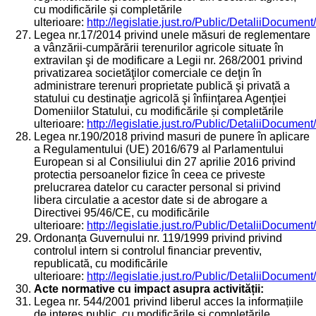
cu modificările și completările
ulterioare:
http://legislatie.just.ro/Public/DetaliiDocumen
Legea nr.17/2014 privind unele măsuri de reglementare
a vânzării-cumpărării terenurilor agricole situate în
extravilan şi de modificare a Legii nr. 268/2001 privind
privatizarea societăţilor comerciale ce deţin în
administrare terenuri proprietate publică şi privată a
statului cu destinaţie agricolă şi înfiinţarea Agenţiei
Domeniilor Statului, cu modificările și completările
ulterioare:
http://legislatie.just.ro/Public/DetaliiDocumen
Legea nr.190/2018 privind masuri de punere în aplicare
a Regulamentului (UE) 2016/679 al Parlamentului
European si al Consiliului din 27 aprilie 2016 privind
protectia persoanelor fizice în ceea ce priveste
prelucrarea datelor cu caracter personal si privind
libera circulatie a acestor date si de abrogare a
Directivei 95/46/CE, cu modificările
ulterioare:
http://legislatie.just.ro/Public/DetaliiDocumen
Ordonanța Guvernului nr. 119/1999 privind privind
controlul intern si controlul financiar preventiv,
republicată, cu modificările
ulterioare:
http://legislatie.just.ro/Public/DetaliiDocumen
Acte normative cu impact asupra activității:
Legea nr. 544/2001 privind liberul acces la informațiile
de interes public, cu modificările şi completările