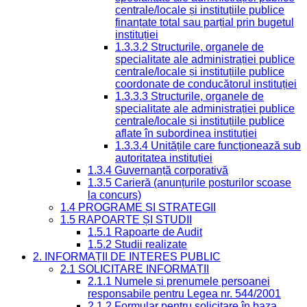
centrale/locale și instituțiile publice
finanțate total sau parțial prin bugetul
instituției
1.3.3.2 Structurile, organele de
specialitate ale administrației publice
centrale/locale și instituțiile publice
coordonate de conducătorul instituției
1.3.3.3 Structurile, organele de
specialitate ale administrației publice
centrale/locale și instituțiile publice
aflate în subordinea instituției
1.3.3.4 Unitățile care funcționează sub
autoritatea instituției
1.3.4 Guvernanță corporativă
1.3.5 Carieră (anunțurile posturilor scoase
la concurs)
1.4 PROGRAME ȘI STRATEGII
1.5 RAPOARTE ȘI STUDII
1.5.1 Rapoarte de Audit
1.5.2 Studii realizate
2. INFORMAȚII DE INTERES PUBLIC
2.1 SOLICITARE INFORMAȚII
2.1.1 Numele și prenumele persoanei
responsabile pentru Legea nr. 544/2001
2.1.2 Formular pentru solicitare în baza