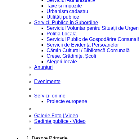
Serviciul Administrativ
Taxe și impozite
Urbanism cadastru
Utilități publice
Servicii Publice în Subordine
Serviciul Voluntar pentru Situații de Urgen
Poliția Locală
Serviciul Public de Gospodărire Comunal
Servicii de Evidența Persoanelor
Cămin Cultural / Bibliotecă Comunală
Creșe, Grădinițe, Școli
Alegeri locale
Anunțuri
Evenimente
Servicii online
Proiecte europene
Galerie Foto | Video
Sedinte publice - Video
1. Despre Primarie