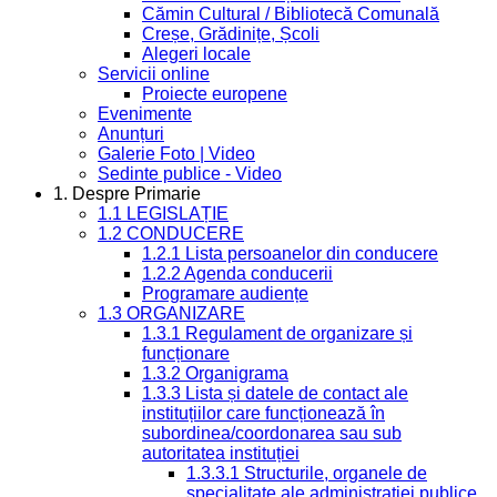
Cămin Cultural / Bibliotecă Comunală
Creșe, Grădinițe, Școli
Alegeri locale
Servicii online
Proiecte europene
Evenimente
Anunțuri
Galerie Foto | Video
Sedinte publice - Video
1. Despre Primarie
1.1 LEGISLAȚIE
1.2 CONDUCERE
1.2.1 Lista persoanelor din conducere
1.2.2 Agenda conducerii
Programare audiențe
1.3 ORGANIZARE
1.3.1 Regulament de organizare și
funcționare
1.3.2 Organigrama
1.3.3 Lista și datele de contact ale
instituțiilor care funcționează în
subordinea/coordonarea sau sub
autoritatea instituției
1.3.3.1 Structurile, organele de
specialitate ale administrației publice