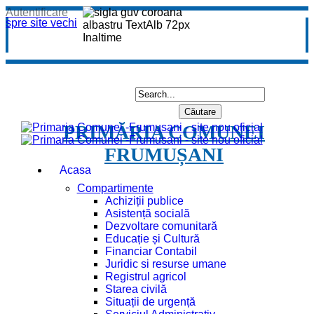
Autentificare
spre site vechi
PRIMĂRIA COMUNEI
FRUMUȘANI
Acasa
Compartimente
Achiziții publice
Asistență socială
Dezvoltare comunitară
Educație și Cultură
Financiar Contabil
Juridic si resurse umane
Registrul agricol
Starea civilă
Situații de urgență