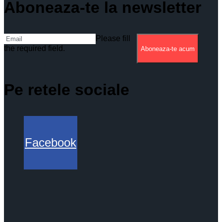
Aboneaza-te la newsletter
Please fill
the required field.
Aboneaza-te acum
Pe retele sociale
Facebook