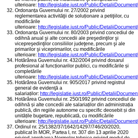
ulterioare:
http://legislatie.just.ro/Public/DetaliiDocumen
Ordonanța Guvernului nr. 27/2002 privind
reglementarea activităţii de soluționare a petiţiilor, cu
modificările
ulterioare:
http://legislatie.just.ro/Public/DetaliiDocumen
Ordonanța Guvernului nr. 80/2003 privind concediul de
odihnă anual şi alte concedii ale preşedinţilor şi
vicepreşedinţilor consiliilor judeţene, precum şi ale
primarilor şi viceprimarilor, cu modificările
ulterioare:
http://legislatie.just.ro/Public/DetaliiDocumen
Hotărârea Guvernului nr. 432/2004 privind dosarul
profesional al funcționarilor publici, cu modificările și
completările
ulterioare:
http://legislatie.just.ro/Public/DetaliiDocumen
Hotărârea Guvernului nr. 905/2017 privind registrul
general de evidenţă a
salariaților:
http://legislatie.just.ro/Public/DetaliiDocume
Hotărârea Guvernului nr. 250/1992 privind concediul de
odihnă și alte concedii ale salariaților din administrația
publică, din regiile autonome cu specific deosebit și din
unitățile bugetare, republicată, cu modificările
ulterioare:
http://legislatie.just.ro/Public/DetaliiDocumen
Ordinul nr. 25/1382/37/1642/14297/746/20/2020,
publicat în MOR, Partea I, nr. 307 din 13 aprilie 2020
privind aprobarea Normelor tehnice privind modul de