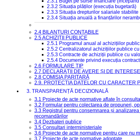
2.3.1 Buget pe surse financiare (începând
2.3.2 Situația plăților (execuția bugetară)
2.3.3 Situația drepturilor salariale stabilit
2.3.4 Situația anuală a finanțărilor neramb
2.4 BILANȚURI CONTABILE
2.5 ACHIZIȚII PUBLICE
2.5.1 Programul anual al achizițiilor publi
2.5.2 Centralizatorul achizițiilor publice 
2.5.3 Contracte de achiziții publice cu va
2.5.4 Documente privind execuția contract
2.6 FORMULARE TIP
2.7 DECLARAȚII DE AVERE ȘI DE INTERES
2.8 COMISIA PARITARĂ
2.9. PROTECȚIA DATELOR CU CARACTER
3. TRANSPARENȚĂ DECIZIONALĂ
3.1 Proiecte de acte normative aflate în consult
3.2 Formular pentru colectarea de propuneri, opi
3.3 Registrul pentru consemnarea și analizarea p
recomandărilor
3.4 Dezbateri publice
3.5 Consultari interministeriale
3.6 Proiecte de acte normative pentru care nu ma
3.7 Proiecte de acte normative adoptate