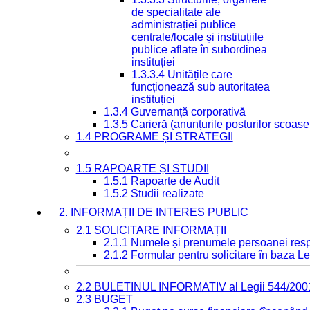
de specialitate ale
administrației publice
centrale/locale și instituțiile
publice aflate în subordinea
instituției
1.3.3.4 Unitățile care
funcționează sub autoritatea
instituției
1.3.4 Guvernanță corporativă
1.3.5 Carieră (anunțurile posturilor scoase
1.4 PROGRAME ȘI STRATEGII
1.5 RAPOARTE ȘI STUDII
1.5.1 Rapoarte de Audit
1.5.2 Studii realizate
2. INFORMAȚII DE INTERES PUBLIC
2.1 SOLICITARE INFORMAȚII
2.1.1 Numele și prenumele persoanei resp
2.1.2 Formular pentru solicitare în baza Le
2.2 BULETINUL INFORMATIV al Legii 544/200
2.3 BUGET