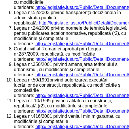
cu modificările
ulterioare:
http://legislatie.just.ro/Public/DetaliiDocumen
Legea nr.52/2003 privind transparența decizională în
administrația publică,
republicată:
http://legislatie.just.ro/Public/DetaliiDocum
Legea nr.24/2000 privind normele de tehnică legislativă
pentru publicarea actelor normative, republicată (r2), cu
modificările și completările
ulterioare:
http://legislatie.just.ro/Public/DetaliiDocumen
Codul civil al României aprobat prin Legea
nr.287/2009, republicată, cu modificările
ulterioare:
http://legislatie.just.ro/Public/DetaliiDocumen
Legea nr.350/2001 privind amenajarea teritoriului si
urbanismul, cu modificările și completările
ulterioare:
http://legislatie.just.ro/Public/DetaliiDocumen
Legea nr.50/1991privind autorizarea executării
lucrărilor de construcții, republicată, cu modificările și
completările
ulterioare:
http://legislatie.just.ro/Public/DetaliiDocumen
Legea nr. 10/1995 privind calitatea în construcții,
republicată (r2), cu modificările și completările
ulterioare:
http://legislatie.just.ro/Public/DetaliiDocumen
Legea nr.416/2001 privind venitul minim garantat, cu
modificările și completările
ulterioare:
http://legislatie.just.ro/Public/DetaliiDocumen