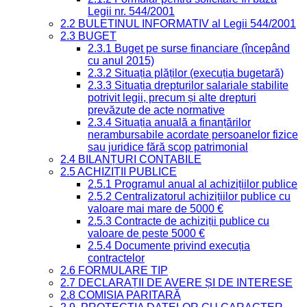
Legii nr. 544/2001
2.2 BULETINUL INFORMATIV al Legii 544/2001
2.3 BUGET
2.3.1 Buget pe surse financiare (începând
cu anul 2015)
2.3.2 Situația plăților (execuția bugetară)
2.3.3 Situația drepturilor salariale stabilite
potrivit legii, precum și alte drepturi
prevăzute de acte normative
2.3.4 Situația anuală a finanțărilor
nerambursabile acordate persoanelor fizice
sau juridice fără scop patrimonial
2.4 BILANȚURI CONTABILE
2.5 ACHIZIȚII PUBLICE
2.5.1 Programul anual al achizițiilor publice
2.5.2 Centralizatorul achizițiilor publice cu
valoare mai mare de 5000 €
2.5.3 Contracte de achiziții publice cu
valoare de peste 5000 €
2.5.4 Documente privind execuția
contractelor
2.6 FORMULARE TIP
2.7 DECLARAȚII DE AVERE ȘI DE INTERESE
2.8 COMISIA PARITARĂ