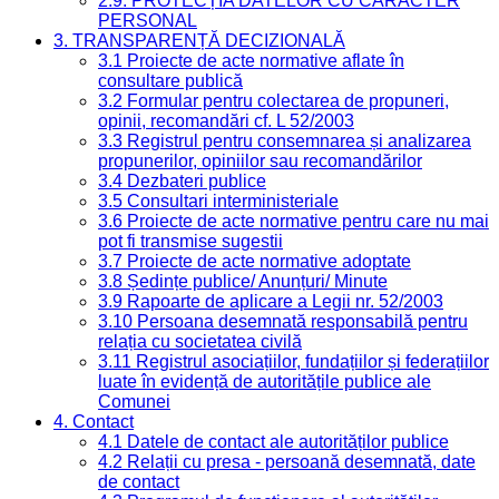
2.9. PROTECȚIA DATELOR CU CARACTER
PERSONAL
3. TRANSPARENȚĂ DECIZIONALĂ
3.1 Proiecte de acte normative aflate în
consultare publică
3.2 Formular pentru colectarea de propuneri,
opinii, recomandări cf. L 52/2003
3.3 Registrul pentru consemnarea și analizarea
propunerilor, opiniilor sau recomandărilor
3.4 Dezbateri publice
3.5 Consultari interministeriale
3.6 Proiecte de acte normative pentru care nu mai
pot fi transmise sugestii
3.7 Proiecte de acte normative adoptate
3.8 Ședințe publice/ Anunțuri/ Minute
3.9 Rapoarte de aplicare a Legii nr. 52/2003
3.10 Persoana desemnată responsabilă pentru
relația cu societatea civilă
3.11 Registrul asociațiilor, fundațiilor și federațiilor
luate în evidență de autoritățile publice ale
Comunei
4. Contact
4.1 Datele de contact ale autorităților publice
4.2 Relații cu presa - persoană desemnată, date
de contact