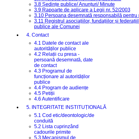
3.8 Ședințe publice/ Anunțuri/ Minute
3.9 Rapoarte de aplicare a Legii nr. 52/2003
3.10 Persoana desemnată responsabilă pentru re
3.11 Registrul asociațiilor, fundațiilor și federații
publice ale Comunei
4. Contact
4.1 Datele de contact ale
autorităților publice
4.2 Relații cu presa -
persoană desemnată, date
de contact
4.3 Programul de
funcționare al autorităților
publice
4.4 Program de audiențe
4.5 Petiții
4.6 Autentificare
5. INTEGRITATE INSTITUȚIONALĂ
5.1 Cod etic/deontologic/de
conduită
5.2 Lista cuprinzând
cadourile primite
5.3 Mecanismul de