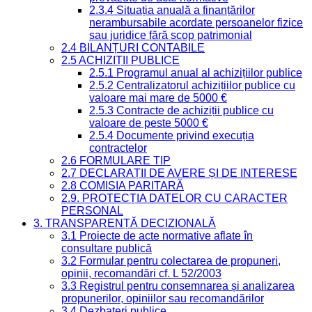
2.3.4 Situația anuală a finanțărilor
nerambursabile acordate persoanelor fizice
sau juridice fără scop patrimonial
2.4 BILANȚURI CONTABILE
2.5 ACHIZIȚII PUBLICE
2.5.1 Programul anual al achizițiilor publice
2.5.2 Centralizatorul achizițiilor publice cu
valoare mai mare de 5000 €
2.5.3 Contracte de achiziții publice cu
valoare de peste 5000 €
2.5.4 Documente privind execuția
contractelor
2.6 FORMULARE TIP
2.7 DECLARAȚII DE AVERE ȘI DE INTERESE
2.8 COMISIA PARITARĂ
2.9. PROTECȚIA DATELOR CU CARACTER
PERSONAL
3. TRANSPARENȚĂ DECIZIONALĂ
3.1 Proiecte de acte normative aflate în
consultare publică
3.2 Formular pentru colectarea de propuneri,
opinii, recomandări cf. L 52/2003
3.3 Registrul pentru consemnarea și analizarea
propunerilor, opiniilor sau recomandărilor
3.4 Dezbateri publice