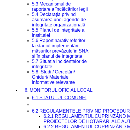
5.3 Mecanismul de
raportare a încălcărilor legii
5.4 Declarația privind
asumarea unei agende de
integritate organizațională
5.5 Planul de integritate al
instituției
5.6 Raport narativ referitor
la stadiul implementării
măsurilor prevăzute în SNA
și în planul de integritate
5.7 Situația incidentelor de
integritate
5.8. Studii/ Cercetări/
Ghiduri/ Materiale
informative relevante
6. MONITORUL OFICIAL LOCAL
6.1 STATUTUL COMUNEI
6.2 REGULAMENTELE PRIVIND PROCEDURI
6.2.1 REGULAMENTUL CUPRINZÂND M
PROIECTELOR DE HOTĂRÂRI ALE AUT
6.2.2 REGULAMENTUL CUPRINZÂND M