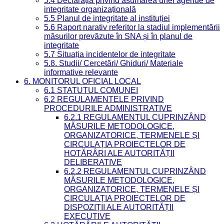
5.4 Declarația privind asumarea unei agende de
integritate organizațională
5.5 Planul de integritate al instituției
5.6 Raport narativ referitor la stadiul implementării
măsurilor prevăzute în SNA și în planul de
integritate
5.7 Situația incidentelor de integritate
5.8. Studii/ Cercetări/ Ghiduri/ Materiale
informative relevante
6. MONITORUL OFICIAL LOCAL
6.1 STATUTUL COMUNEI
6.2 REGULAMENTELE PRIVIND
PROCEDURILE ADMINISTRATIVE
6.2.1 REGULAMENTUL CUPRINZÂND
MĂSURILE METODOLOGICE,
ORGANIZATORICE, TERMENELE ȘI
CIRCULAȚIA PROIECTELOR DE
HOTĂRÂRI ALE AUTORITĂȚII
DELIBERATIVE
6.2.2 REGULAMENTUL CUPRINZÂND
MĂSURILE METODOLOGICE,
ORGANIZATORICE, TERMENELE ȘI
CIRCULAȚIA PROIECTELOR DE
DISPOZIȚII ALE AUTORITĂȚII
EXECUTIVE