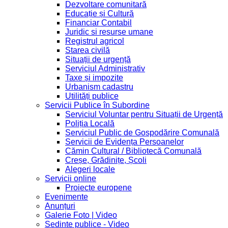
Dezvoltare comunitară
Educație și Cultură
Financiar Contabil
Juridic si resurse umane
Registrul agricol
Starea civilă
Situații de urgență
Serviciul Administrativ
Taxe și impozite
Urbanism cadastru
Utilități publice
Servicii Publice în Subordine
Serviciul Voluntar pentru Situații de Urgență
Poliția Locală
Serviciul Public de Gospodărire Comunală
Servicii de Evidența Persoanelor
Cămin Cultural / Bibliotecă Comunală
Creșe, Grădinițe, Școli
Alegeri locale
Servicii online
Proiecte europene
Evenimente
Anunțuri
Galerie Foto | Video
Sedinte publice - Video