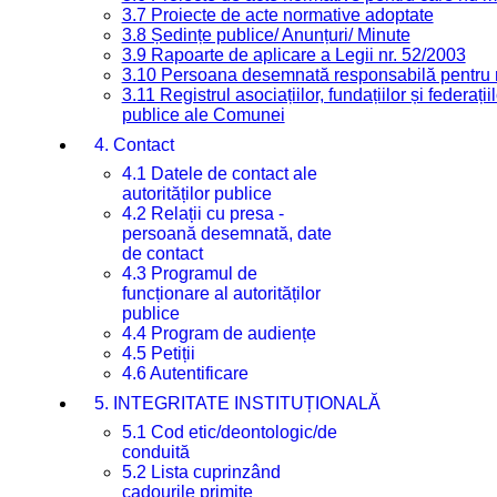
3.7 Proiecte de acte normative adoptate
3.8 Ședințe publice/ Anunțuri/ Minute
3.9 Rapoarte de aplicare a Legii nr. 52/2003
3.10 Persoana desemnată responsabilă pentru re
3.11 Registrul asociațiilor, fundațiilor și federații
publice ale Comunei
4. Contact
4.1 Datele de contact ale
autorităților publice
4.2 Relații cu presa -
persoană desemnată, date
de contact
4.3 Programul de
funcționare al autorităților
publice
4.4 Program de audiențe
4.5 Petiții
4.6 Autentificare
5. INTEGRITATE INSTITUȚIONALĂ
5.1 Cod etic/deontologic/de
conduită
5.2 Lista cuprinzând
cadourile primite