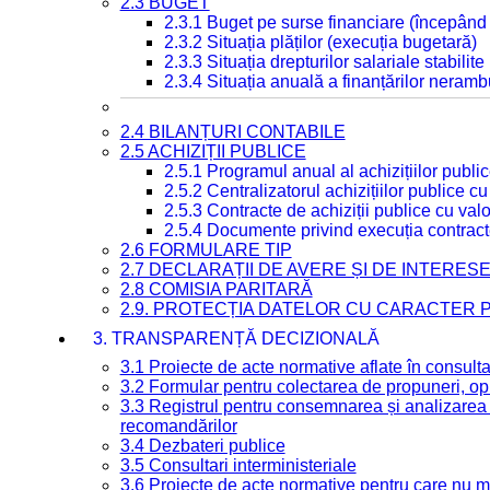
2.3 BUGET
2.3.1 Buget pe surse financiare (începând
2.3.2 Situația plăților (execuția bugetară)
2.3.3 Situația drepturilor salariale stabilit
2.3.4 Situația anuală a finanțărilor neramb
2.4 BILANȚURI CONTABILE
2.5 ACHIZIȚII PUBLICE
2.5.1 Programul anual al achizițiilor publi
2.5.2 Centralizatorul achizițiilor publice 
2.5.3 Contracte de achiziții publice cu va
2.5.4 Documente privind execuția contract
2.6 FORMULARE TIP
2.7 DECLARAȚII DE AVERE ȘI DE INTERES
2.8 COMISIA PARITARĂ
2.9. PROTECȚIA DATELOR CU CARACTER
3. TRANSPARENȚĂ DECIZIONALĂ
3.1 Proiecte de acte normative aflate în consult
3.2 Formular pentru colectarea de propuneri, opi
3.3 Registrul pentru consemnarea și analizarea p
recomandărilor
3.4 Dezbateri publice
3.5 Consultari interministeriale
3.6 Proiecte de acte normative pentru care nu ma