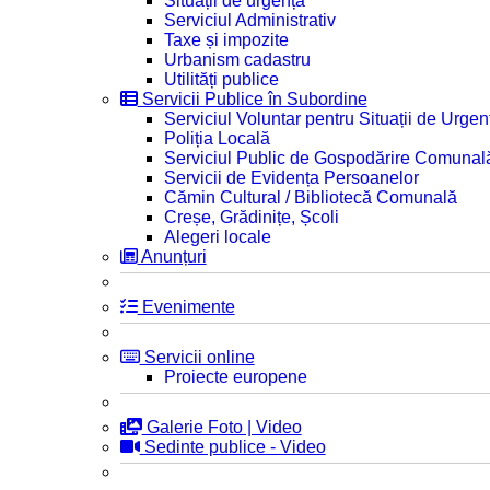
Situații de urgență
Serviciul Administrativ
Taxe și impozite
Urbanism cadastru
Utilități publice
Servicii Publice în Subordine
Serviciul Voluntar pentru Situații de Urgen
Poliția Locală
Serviciul Public de Gospodărire Comunal
Servicii de Evidența Persoanelor
Cămin Cultural / Bibliotecă Comunală
Creșe, Grădinițe, Școli
Alegeri locale
Anunțuri
Evenimente
Servicii online
Proiecte europene
Galerie Foto | Video
Sedinte publice - Video