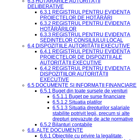
6.3 HOTĂRÂRILE AUTORITĂȚII
DELIBERATIVE
6.3.1 REGISTRUL PENTRU EVIDENȚA
PROIECTELOR DE HOTĂRÂRI
6.3.2 REGISTRUL PENTRU EVIDENȚA
HOTĂRÂRILOR
6.3.3 REGISTRUL PENTRU EVIDENȚA
ȘEDINȚELOR CONSILIULUI LOCAL
6.4 DISPOZIȚIILE AUTORITĂȚII EXECUTIVE
6.4.1 REGISTRUL PENTRU EVIDENȚA
PROIECTELOR DE DISPOZIȚII ALE
AUTORITĂȚII EXECUTIVE
6.4.2 REGISTRUL PENTRU EVIDENȚA
DISPOZIȚIILOR AUTORITĂȚII
EXECUTIVE
6.5 DOCUMENTE ȘI INFORMAȚII FINANCIARE
6.5.1 Buget din toate sursele de venituri
6.5.1.1 Buget pe surse financiare
6.5.1.2 Situatia platilor
6.5.1.3 Situatia drepturilor salariale
stabilite potrivit legii, precum si alte
drepturi prevazute de acte normative
6.5.2 Bilanturi contabile
6.6. ALTE DOCUMENTE
6.6.1 Obiecțiile cu privire la legalitate,