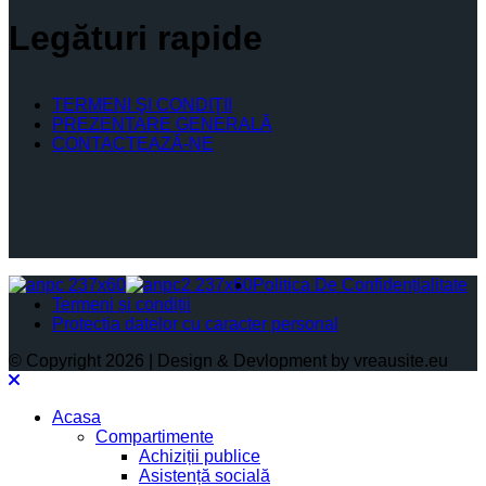
Legături rapide
TERMENI ŞI CONDIŢII
PREZENTARE GENERALĂ
CONTACTEAZĂ-NE
Politica De Confidențialitate
Termeni și condiții
Protectia datelor cu caracter personal
© Copyright 2026 | Design & Devlopment by vreausite.eu
Acasa
Compartimente
Achiziții publice
Asistență socială