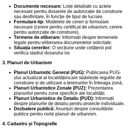
Documente necesare:
Liste detaliate cu actele
necesare pentru dosarele de autorizație de construire
sau desființare, în funcție de tipul de lucrare.
Formulare-tip:
Modelele de cereri și formulare
necesare (cerere pentru certificat de urbanism, cerere
pentru autorizație de construire).
Termene de eliberare:
Informații despre termenele
legale pentru eliberarea documentelor solicitate.
Situația cererilor:
O secțiune unde cetățenii pot
verifica stadiul dosarului lor.
3. Planuri de Urbanism
Planul Urbanistic General (PUG):
Publicarea PUG-
ului actualizat al localitățiincare stabilește regulile de
construire și de utilizare a terenurilor în întreaga zonă.
Planuri Urbanistice Zonale (PUZ):
Prezentarea
planurilor pentru zone specifice ale localității.
Planuri Urbanistice de Detaliu (PUD):
Informații
despre planurile de detaliu pentru proiecte individuale.
Dezbatere publică:
Anunțuri despre consultările
publice pentru noile planuri de urbanism.
4. Cadastru și Topografie