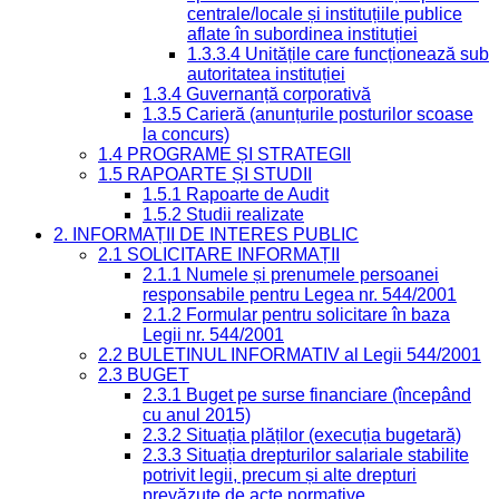
centrale/locale și instituțiile publice
aflate în subordinea instituției
1.3.3.4 Unitățile care funcționează sub
autoritatea instituției
1.3.4 Guvernanță corporativă
1.3.5 Carieră (anunțurile posturilor scoase
la concurs)
1.4 PROGRAME ȘI STRATEGII
1.5 RAPOARTE ȘI STUDII
1.5.1 Rapoarte de Audit
1.5.2 Studii realizate
2. INFORMAȚII DE INTERES PUBLIC
2.1 SOLICITARE INFORMAȚII
2.1.1 Numele și prenumele persoanei
responsabile pentru Legea nr. 544/2001
2.1.2 Formular pentru solicitare în baza
Legii nr. 544/2001
2.2 BULETINUL INFORMATIV al Legii 544/2001
2.3 BUGET
2.3.1 Buget pe surse financiare (începând
cu anul 2015)
2.3.2 Situația plăților (execuția bugetară)
2.3.3 Situația drepturilor salariale stabilite
potrivit legii, precum și alte drepturi
prevăzute de acte normative