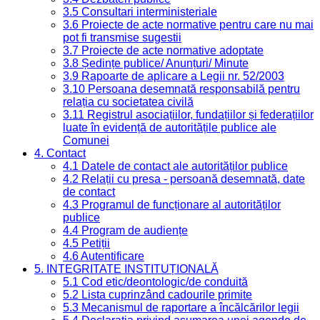
3.5 Consultari interministeriale
3.6 Proiecte de acte normative pentru care nu mai
pot fi transmise sugestii
3.7 Proiecte de acte normative adoptate
3.8 Ședințe publice/ Anunțuri/ Minute
3.9 Rapoarte de aplicare a Legii nr. 52/2003
3.10 Persoana desemnată responsabilă pentru
relația cu societatea civilă
3.11 Registrul asociațiilor, fundațiilor și federațiilor
luate în evidență de autoritățile publice ale
Comunei
4. Contact
4.1 Datele de contact ale autorităților publice
4.2 Relații cu presa - persoană desemnată, date
de contact
4.3 Programul de funcționare al autorităților
publice
4.4 Program de audiențe
4.5 Petiții
4.6 Autentificare
5. INTEGRITATE INSTITUȚIONALĂ
5.1 Cod etic/deontologic/de conduită
5.2 Lista cuprinzând cadourile primite
5.3 Mecanismul de raportare a încălcărilor legii