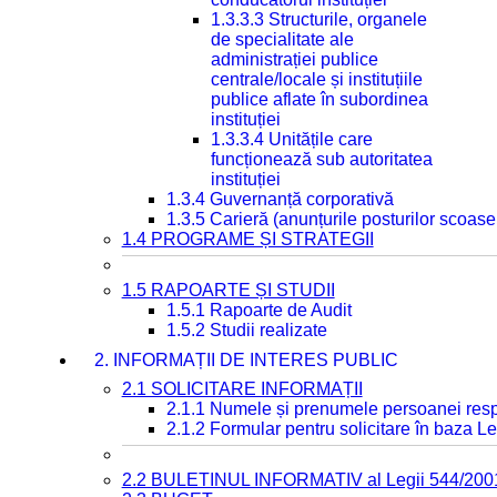
1.3.3.3 Structurile, organele
de specialitate ale
administrației publice
centrale/locale și instituțiile
publice aflate în subordinea
instituției
1.3.3.4 Unitățile care
funcționează sub autoritatea
instituției
1.3.4 Guvernanță corporativă
1.3.5 Carieră (anunțurile posturilor scoase
1.4 PROGRAME ȘI STRATEGII
1.5 RAPOARTE ȘI STUDII
1.5.1 Rapoarte de Audit
1.5.2 Studii realizate
2. INFORMAȚII DE INTERES PUBLIC
2.1 SOLICITARE INFORMAȚII
2.1.1 Numele și prenumele persoanei resp
2.1.2 Formular pentru solicitare în baza Le
2.2 BULETINUL INFORMATIV al Legii 544/200