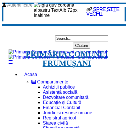
Autentificare
spre site
vechi
PRIMĂRIA COMUNEI
FRUMUȘANI
Acasa
Compartimente
Achiziții publice
Asistență socială
Dezvoltare comunitară
Educație și Cultură
Financiar Contabil
Juridic si resurse umane
Registrul agricol
Starea civilă