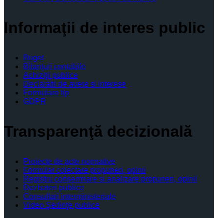
Informaţii de interes public
Buget
Bilanţuri contabile
Achiziţii publice
Declaratii de avere si interese
Formulare tip
GDPR
Transparenţă decizională
Proiecte de acte normative
Formular colectare propuneri, opinii
Registru consemnare si analizare propuneri, opinii
Dezbateri publice
Consultari interministeriale
Video Şedinţe publice