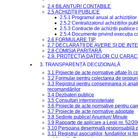
2.4 BILANȚURI CONTABILE
2.5 ACHIZIȚII PUBLICE
2.5.1 Programul anual al achizițiilor
2.5.2 Centralizatorul achizițiilor p
2.5.3 Contracte de achiziții publice
2.5.4 Documente privind execuția co
2.6 FORMULARE TIP
2.7 DECLARAȚII DE AVERE ȘI DE IN
2.8 COMISIA PARITARĂ
2.9. PROTECȚIA DATELOR CU CARA
3. TRANSPARENȚĂ DECIZIONALĂ
3.1 Proiecte de acte normative aflate în c
3.2 Formular pentru colectarea de propune
3.3 Registrul pentru consemnarea și anali
recomandărilor
3.4 Dezbateri publice
3.5 Consultari interministeriale
3.6 Proiecte de acte normative pentru care
3.7 Proiecte de acte normative adoptate
3.8 Ședințe publice/ Anunțuri/ Minute
3.9 Rapoarte de aplicare a Legii nr. 52/2
3.10 Persoana desemnată responsabilă pen
3.11 Registrul asociațiilor, fundațiilor și fe