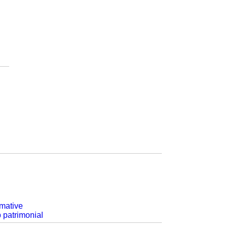
rmative
p patrimonial