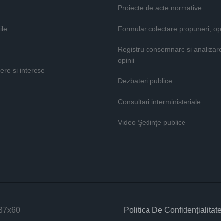
Proiecte de acte normative
ile
Formular colectare propuneri, opi
Registru consemnare si analizar
opinii
vere si interese
Dezbateri publice
Consultari interministeriale
Video Şedinţe publice
Politica De Confidențialitat