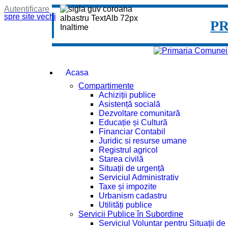
Autentificare
spre site vechi
P
Acasa
Compartimente
Achiziții publice
Asistență socială
Dezvoltare comunitară
Educație și Cultură
Financiar Contabil
Juridic si resurse umane
Registrul agricol
Starea civilă
Situații de urgență
Serviciul Administrativ
Taxe și impozite
Urbanism cadastru
Utilități publice
Servicii Publice în Subordine
Serviciul Voluntar pentru Situații d