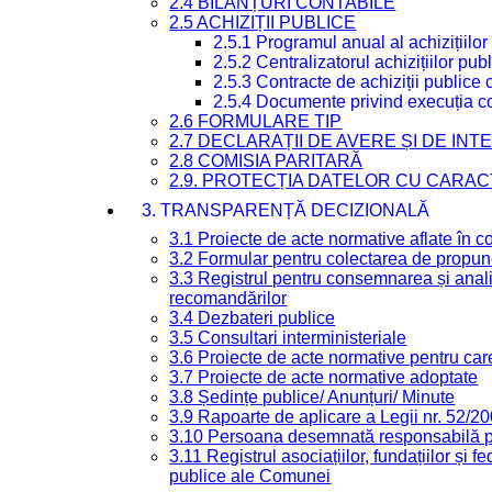
2.4 BILANȚURI CONTABILE
2.5 ACHIZIȚII PUBLICE
2.5.1 Programul anual al achizițiilor
2.5.2 Centralizatorul achizițiilor p
2.5.3 Contracte de achiziții publice
2.5.4 Documente privind execuția co
2.6 FORMULARE TIP
2.7 DECLARAȚII DE AVERE ȘI DE IN
2.8 COMISIA PARITARĂ
2.9. PROTECȚIA DATELOR CU CARA
3. TRANSPARENȚĂ DECIZIONALĂ
3.1 Proiecte de acte normative aflate în c
3.2 Formular pentru colectarea de propune
3.3 Registrul pentru consemnarea și anali
recomandărilor
3.4 Dezbateri publice
3.5 Consultari interministeriale
3.6 Proiecte de acte normative pentru care
3.7 Proiecte de acte normative adoptate
3.8 Ședințe publice/ Anunțuri/ Minute
3.9 Rapoarte de aplicare a Legii nr. 52/2
3.10 Persoana desemnată responsabilă pen
3.11 Registrul asociațiilor, fundațiilor și fe
publice ale Comunei