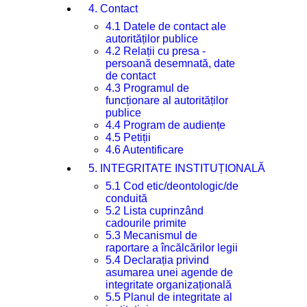
4. Contact
4.1 Datele de contact ale
autorităților publice
4.2 Relații cu presa -
persoană desemnată, date
de contact
4.3 Programul de
funcționare al autorităților
publice
4.4 Program de audiențe
4.5 Petiții
4.6 Autentificare
5. INTEGRITATE INSTITUȚIONALĂ
5.1 Cod etic/deontologic/de
conduită
5.2 Lista cuprinzând
cadourile primite
5.3 Mecanismul de
raportare a încălcărilor legii
5.4 Declarația privind
asumarea unei agende de
integritate organizațională
5.5 Planul de integritate al