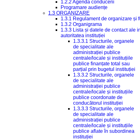
1.2.2 Agenda conducerii
Programare audiențe
1.3 ORGANIZARE
1.3.1 Regulament de organizare și 
1.3.2 Organigrama
1.3.3 Lista și datele de contact ale
autoritatea instituției
1.3.3.1 Structurile, organele
de specialitate ale
administrației publice
centrale/locale și instituțiile
publice finanțate total sau
parțial prin bugetul instituției
1.3.3.2 Structurile, organele
de specialitate ale
administrației publice
centrale/locale și instituțiile
publice coordonate de
conducătorul instituției
1.3.3.3 Structurile, organele
de specialitate ale
administrației publice
centrale/locale și instituțiile
publice aflate în subordinea
instituției