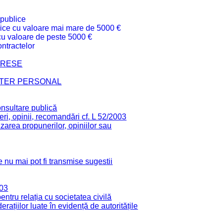
 publice
ublice cu valoare mai mare de 5000 €
 cu valoare de peste 5000 €
ntractelor
TERESE
CTER PERSONAL
onsultare publică
ri, opinii, recomandări cf. L 52/2003
zarea propunerilor, opiniilor sau
 nu mai pot fi transmise sugestii
003
tru relația cu societatea civilă
derațiilor luate în evidență de autoritățile