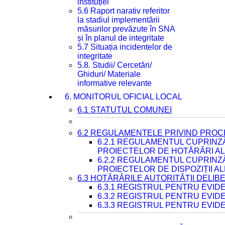
instituției
5.6 Raport narativ referitor
la stadiul implementării
măsurilor prevăzute în SNA
și în planul de integritate
5.7 Situația incidentelor de
integritate
5.8. Studii/ Cercetări/
Ghiduri/ Materiale
informative relevante
6. MONITORUL OFICIAL LOCAL
6.1 STATUTUL COMUNEI
6.2 REGULAMENTELE PRIVIND PROC
6.2.1 REGULAMENTUL CUPRINZ
PROIECTELOR DE HOTĂRÂRI ALE
6.2.2 REGULAMENTUL CUPRINZ
PROIECTELOR DE DISPOZIȚII A
6.3 HOTĂRÂRILE AUTORITĂȚII DELIB
6.3.1 REGISTRUL PENTRU EVI
6.3.2 REGISTRUL PENTRU EVI
6.3.3 REGISTRUL PENTRU EVID