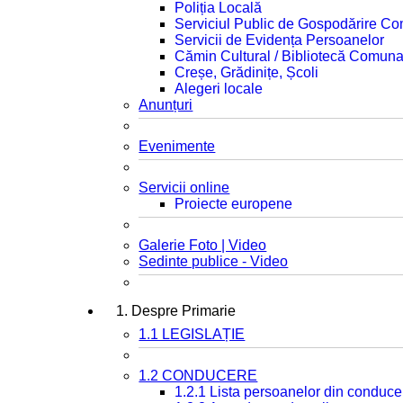
Poliția Locală
Serviciul Public de Gospodărire C
Servicii de Evidența Persoanelor
Cămin Cultural / Bibliotecă Comuna
Creșe, Grădinițe, Școli
Alegeri locale
Anunțuri
Evenimente
Servicii online
Proiecte europene
Galerie Foto | Video
Sedinte publice - Video
1. Despre Primarie
1.1 LEGISLAȚIE
1.2 CONDUCERE
1.2.1 Lista persoanelor din conduce