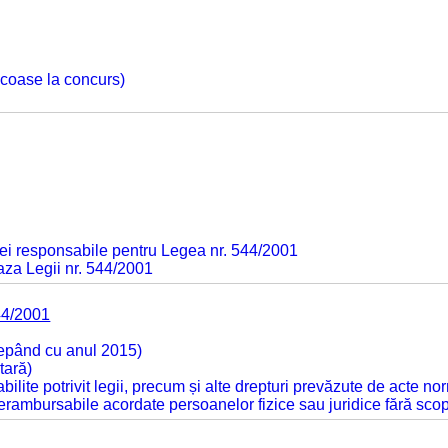
 scoase la concurs)
ei responsabile pentru Legea nr. 544/2001
baza Legii nr. 544/2001
44/2001
cepând cu anul 2015)
tară)
tabilite potrivit legii, precum și alte drepturi prevăzute de acte no
 nerambursabile acordate persoanelor fizice sau juridice fără sco