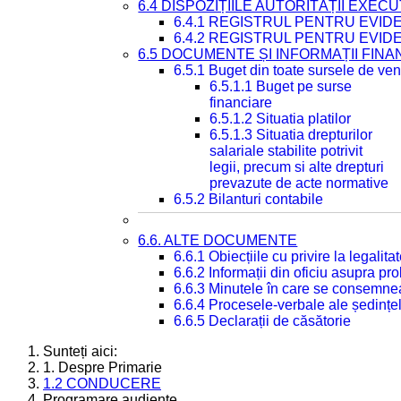
6.4 DISPOZIȚIILE AUTORITĂȚII EXECU
6.4.1 REGISTRUL PENTRU EVID
6.4.2 REGISTRUL PENTRU EVID
6.5 DOCUMENTE ȘI INFORMAȚII FIN
6.5.1 Buget din toate sursele de veni
6.5.1.1 Buget pe surse
financiare
6.5.1.2 Situatia platilor
6.5.1.3 Situatia drepturilor
salariale stabilite potrivit
legii, precum si alte drepturi
prevazute de acte normative
6.5.2 Bilanturi contabile
6.6. ALTE DOCUMENTE
6.6.1 Obiecțiile cu privire la legali
6.6.2 Informații din oficiu asupra p
6.6.3 Minutele în care se consemnea
6.6.4 Procesele-verbale ale ședințel
6.6.5 Declarații de căsătorie
Sunteți aici:
1. Despre Primarie
1.2 CONDUCERE
Programare audiențe