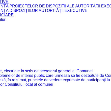
TIVE
ENȚA PROIECTELOR DE DISPOZIȚII ALE AUTORITĂȚII EXE
ENȚA DISPOZIȚIILOR AUTORITĂȚII EXECUTIVE
ANCIARE
turi
tate, efectuate în scris de secretarul general al Comunei
roblemelor de interes public care urmează să fie dezbătute de Con
ză, în rezumat, punctele de vedere exprimate de participanți la
or Consiliului local al comunei