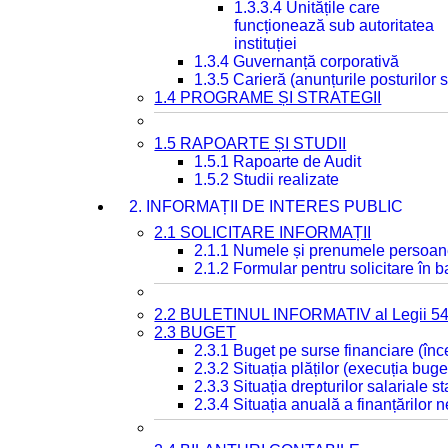
1.3.3.4 Unitățile care
funcționează sub autoritatea
instituției
1.3.4 Guvernanță corporativă
1.3.5 Carieră (anunțurile posturilor
1.4 PROGRAME ȘI STRATEGII
1.5 RAPOARTE ȘI STUDII
1.5.1 Rapoarte de Audit
1.5.2 Studii realizate
2. INFORMAȚII DE INTERES PUBLIC
2.1 SOLICITARE INFORMAȚII
2.1.1 Numele și prenumele persoan
2.1.2 Formular pentru solicitare în 
2.2 BULETINUL INFORMATIV al Legii 5
2.3 BUGET
2.3.1 Buget pe surse financiare (în
2.3.2 Situația plăților (execuția buge
2.3.3 Situația drepturilor salariale s
2.3.4 Situația anuală a finanțărilor