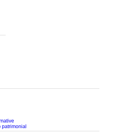
rmative
p patrimonial