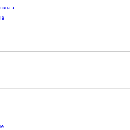
omunală
lă
re