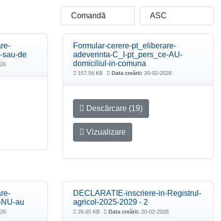
re-
Formular-cerere-pt_eliberare-
_-sau-de
adeverinta-C_I-pt_pers_ce-AU-
domiciliul-in-comuna
026
157.56 KB
Data creării:
20-02-2026
Descărcare (19)
Vizualizare
re-
DECLARATIE-inscriere-in-Registrul-
e-NU-au
agricol-2025-2029 - 2
026
26.65 KB
Data creării:
20-02-2026