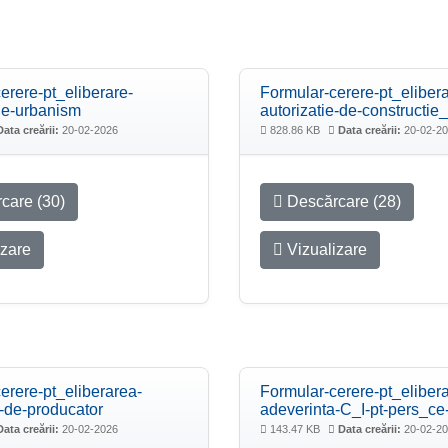
erere-pt_eliberare-
Formular-cerere-pt_elibera
-de-urbanism
autorizatie-de-constructie
Data creării:
20-02-2026
828.86 KB
Data creării:
20-02-2
care (30)
Descărcare (28)
izare
Vizualizare
erere-pt_eliberarea-
Formular-cerere-pt_elibera
i-de-producator
adeverinta-C_I-pt-pers_c
Data creării:
20-02-2026
143.47 KB
Data creării:
20-02-2