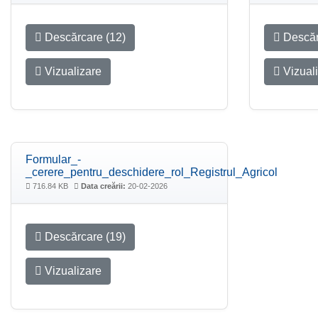
Descărcare (12)
Descăr
Vizualizare
Vizual
Formular_-
_cerere_pentru_deschidere_rol_Registrul_Agricol
716.84 KB
Data creării:
20-02-2026
Descărcare (19)
Vizualizare