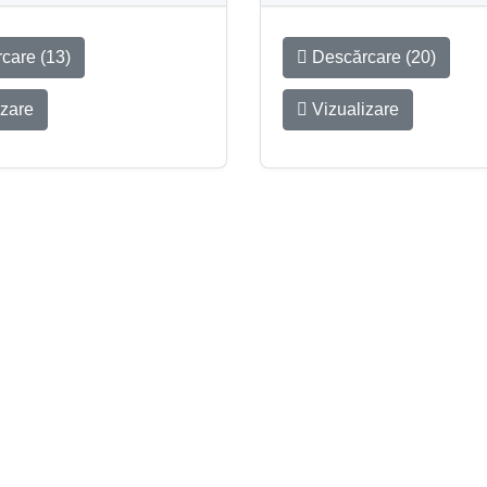
care (13)
Descărcare (20)
izare
Vizualizare