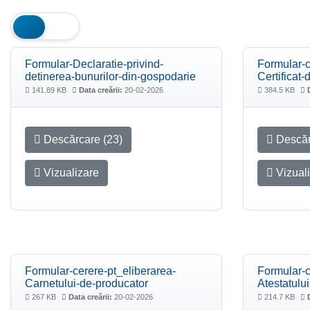
Formular-Declaratie-privind-
Formular-c
detinerea-bunurilor-din-gospodarie
Certificat
141.89 KB
Data creării:
20-02-2026
384.5 KB
Descărcare (23)
Descăr
Vizualizare
Vizual
Formular-cerere-pt_eliberarea-
Formular-c
Carnetului-de-producator
Atestatulu
267 KB
Data creării:
20-02-2026
214.7 KB