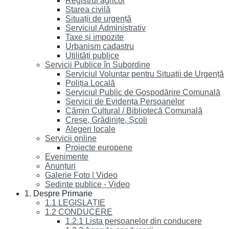
Registrul agricol
Starea civilă
Situații de urgență
Serviciul Administrativ
Taxe și impozite
Urbanism cadastru
Utilități publice
Servicii Publice în Subordine
Serviciul Voluntar pentru Situații de Urgență
Poliția Locală
Serviciul Public de Gospodărire Comunală
Servicii de Evidența Persoanelor
Cămin Cultural / Bibliotecă Comunală
Creșe, Grădinițe, Școli
Alegeri locale
Servicii online
Proiecte europene
Evenimente
Anunțuri
Galerie Foto | Video
Sedinte publice - Video
1. Despre Primarie
1.1 LEGISLAȚIE
1.2 CONDUCERE
1.2.1 Lista persoanelor din conducere