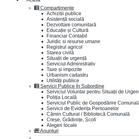
Compartimente
Achiziții publice
Asistență socială
Dezvoltare comunitară
Educație și Cultură
Financiar Contabil
Juridic si resurse umane
Registrul agricol
Starea civilă
Situații de urgență
Serviciul Administrativ
Taxe și impozite
Urbanism cadastru
Utilități publice
Servicii Publice în Subordine
Serviciul Voluntar pentru Situații de Urgen
Poliția Locală
Serviciul Public de Gospodărire Comunal
Servicii de Evidența Persoanelor
Cămin Cultural / Bibliotecă Comunală
Creșe, Grădinițe, Școli
Alegeri locale
Anunțuri