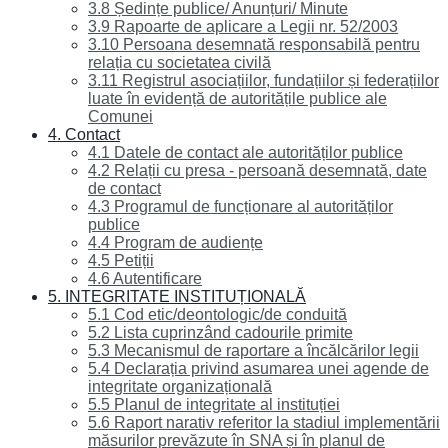
3.8 Ședințe publice/ Anunțuri/ Minute
3.9 Rapoarte de aplicare a Legii nr. 52/2003
3.10 Persoana desemnată responsabilă pentru
relația cu societatea civilă
3.11 Registrul asociațiilor, fundațiilor și federațiilor
luate în evidență de autoritățile publice ale
Comunei
4. Contact
4.1 Datele de contact ale autorităților publice
4.2 Relații cu presa - persoană desemnată, date
de contact
4.3 Programul de funcționare al autorităților
publice
4.4 Program de audiențe
4.5 Petiții
4.6 Autentificare
5. INTEGRITATE INSTITUȚIONALĂ
5.1 Cod etic/deontologic/de conduită
5.2 Lista cuprinzând cadourile primite
5.3 Mecanismul de raportare a încălcărilor legii
5.4 Declarația privind asumarea unei agende de
integritate organizațională
5.5 Planul de integritate al instituției
5.6 Raport narativ referitor la stadiul implementării
măsurilor prevăzute în SNA și în planul de