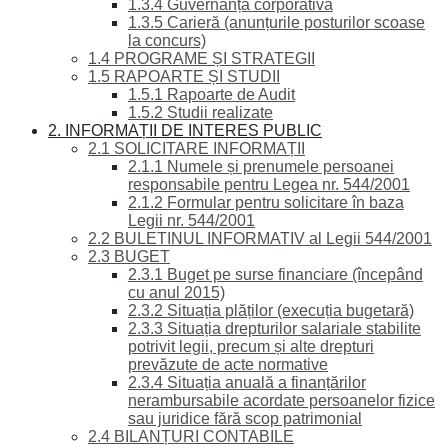
1.3.4 Guvernanță corporativă
1.3.5 Carieră (anunțurile posturilor scoase
la concurs)
1.4 PROGRAME ȘI STRATEGII
1.5 RAPOARTE ȘI STUDII
1.5.1 Rapoarte de Audit
1.5.2 Studii realizate
2. INFORMAȚII DE INTERES PUBLIC
2.1 SOLICITARE INFORMAȚII
2.1.1 Numele și prenumele persoanei
responsabile pentru Legea nr. 544/2001
2.1.2 Formular pentru solicitare în baza
Legii nr. 544/2001
2.2 BULETINUL INFORMATIV al Legii 544/2001
2.3 BUGET
2.3.1 Buget pe surse financiare (începând
cu anul 2015)
2.3.2 Situația plăților (execuția bugetară)
2.3.3 Situația drepturilor salariale stabilite
potrivit legii, precum și alte drepturi
prevăzute de acte normative
2.3.4 Situația anuală a finanțărilor
nerambursabile acordate persoanelor fizice
sau juridice fără scop patrimonial
2.4 BILANȚURI CONTABILE