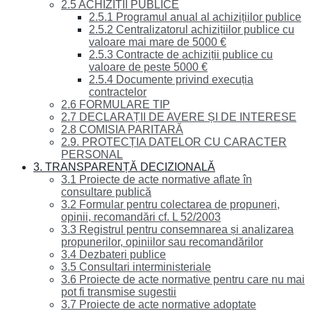
2.5 ACHIZIȚII PUBLICE
2.5.1 Programul anual al achizițiilor publice
2.5.2 Centralizatorul achizițiilor publice cu
valoare mai mare de 5000 €
2.5.3 Contracte de achiziții publice cu
valoare de peste 5000 €
2.5.4 Documente privind execuția
contractelor
2.6 FORMULARE TIP
2.7 DECLARAȚII DE AVERE ȘI DE INTERESE
2.8 COMISIA PARITARĂ
2.9. PROTECȚIA DATELOR CU CARACTER
PERSONAL
3. TRANSPARENȚĂ DECIZIONALĂ
3.1 Proiecte de acte normative aflate în
consultare publică
3.2 Formular pentru colectarea de propuneri,
opinii, recomandări cf. L 52/2003
3.3 Registrul pentru consemnarea și analizarea
propunerilor, opiniilor sau recomandărilor
3.4 Dezbateri publice
3.5 Consultari interministeriale
3.6 Proiecte de acte normative pentru care nu mai
pot fi transmise sugestii
3.7 Proiecte de acte normative adoptate