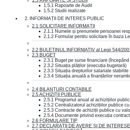
1.5 RAPOARTE ȘI STUDII
1.5.1 Rapoarte de Audit
1.5.2 Studii realizate
2. INFORMAȚII DE INTERES PUBLIC
2.1 SOLICITARE INFORMAȚII
2.1.1 Numele și prenumele persoanei resp
2.1.2 Formular pentru solicitare în baza Le
2.2 BULETINUL INFORMATIV al Legii 544/200
2.3 BUGET
2.3.1 Buget pe surse financiare (începând
2.3.2 Situația plăților (execuția bugetară)
2.3.3 Situația drepturilor salariale stabilit
2.3.4 Situația anuală a finanțărilor neramb
2.4 BILANȚURI CONTABILE
2.5 ACHIZIȚII PUBLICE
2.5.1 Programul anual al achizițiilor publi
2.5.2 Centralizatorul achizițiilor publice 
2.5.3 Contracte de achiziții publice cu va
2.5.4 Documente privind execuția contract
2.6 FORMULARE TIP
2.7 DECLARAȚII DE AVERE ȘI DE INTERES