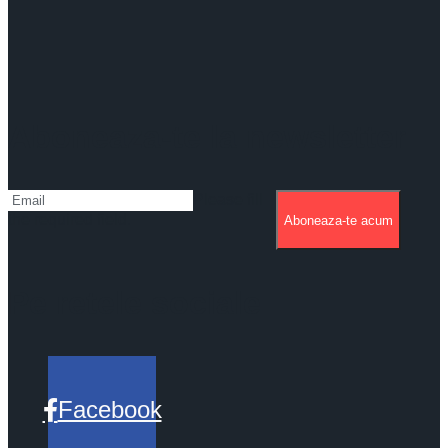
Aboneaza-te la newsletter
Please fill
the required field.
Aboneaza-te acum
Pe retele sociale
Facebook