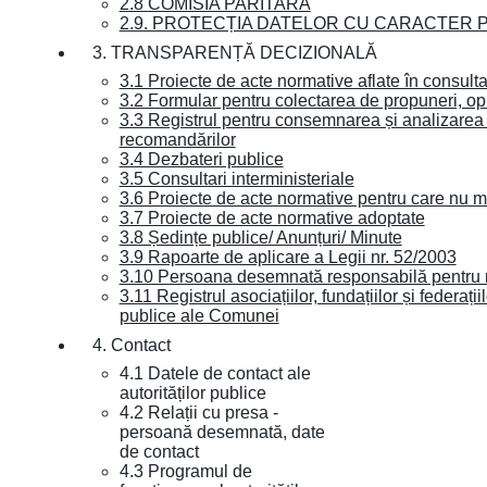
2.8 COMISIA PARITARĂ
2.9. PROTECȚIA DATELOR CU CARACTER
3. TRANSPARENȚĂ DECIZIONALĂ
3.1 Proiecte de acte normative aflate în consult
3.2 Formular pentru colectarea de propuneri, opi
3.3 Registrul pentru consemnarea și analizarea p
recomandărilor
3.4 Dezbateri publice
3.5 Consultari interministeriale
3.6 Proiecte de acte normative pentru care nu ma
3.7 Proiecte de acte normative adoptate
3.8 Ședințe publice/ Anunțuri/ Minute
3.9 Rapoarte de aplicare a Legii nr. 52/2003
3.10 Persoana desemnată responsabilă pentru re
3.11 Registrul asociațiilor, fundațiilor și federații
publice ale Comunei
4. Contact
4.1 Datele de contact ale
autorităților publice
4.2 Relații cu presa -
persoană desemnată, date
de contact
4.3 Programul de