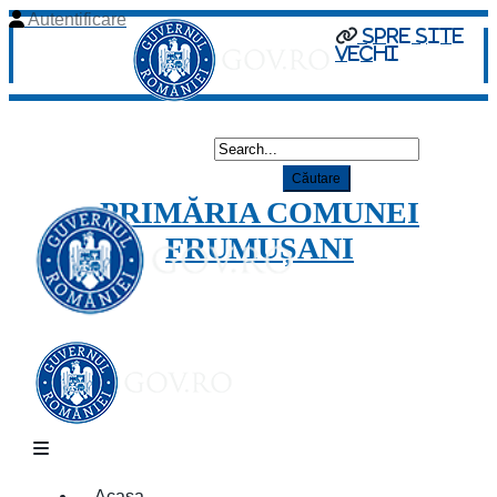
Autentificare
spre site
vechi
PRIMĂRIA COMUNEI
FRUMUȘANI
Acasa