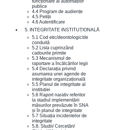
funcționare al autorităților
publice
4.4 Program de audiențe
4.5 Petiții
4.6 Autentificare
5. INTEGRITATE INSTITUȚIONALĂ
5.1 Cod etic/deontologic/de
conduită
5.2 Lista cuprinzând
cadourile primite
5.3 Mecanismul de
raportare a încălcărilor legii
5.4 Declarația privind
asumarea unei agende de
integritate organizațională
5.5 Planul de integritate al
instituției
5.6 Raport narativ referitor
la stadiul implementării
măsurilor prevăzute în SNA
și în planul de integritate
5.7 Situația incidentelor de
integritate
5.8. Studii/ Cercetări/