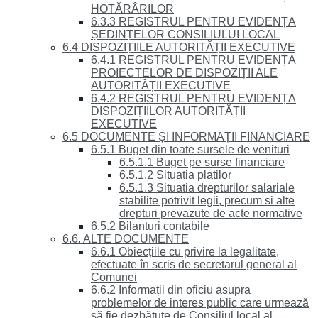
HOTĂRÂRILOR
6.3.3 REGISTRUL PENTRU EVIDENȚA
ȘEDINȚELOR CONSILIULUI LOCAL
6.4 DISPOZIȚIILE AUTORITĂȚII EXECUTIVE
6.4.1 REGISTRUL PENTRU EVIDENȚA
PROIECTELOR DE DISPOZIȚII ALE
AUTORITĂȚII EXECUTIVE
6.4.2 REGISTRUL PENTRU EVIDENȚA
DISPOZIȚIILOR AUTORITĂȚII
EXECUTIVE
6.5 DOCUMENTE ȘI INFORMAȚII FINANCIARE
6.5.1 Buget din toate sursele de venituri
6.5.1.1 Buget pe surse financiare
6.5.1.2 Situatia platilor
6.5.1.3 Situatia drepturilor salariale
stabilite potrivit legii, precum si alte
drepturi prevazute de acte normative
6.5.2 Bilanturi contabile
6.6. ALTE DOCUMENTE
6.6.1 Obiecțiile cu privire la legalitate,
efectuate în scris de secretarul general al
Comunei
6.6.2 Informații din oficiu asupra
problemelor de interes public care urmează
să fie dezbătute de Consiliul local al