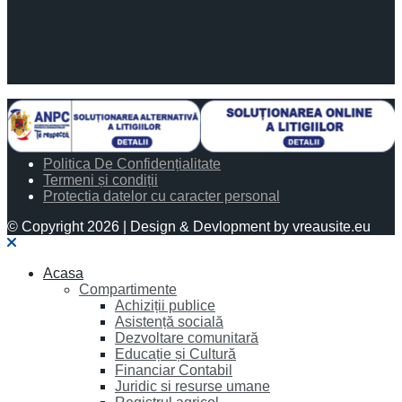
Politica De Confidențialitate
Termeni și condiții
Protectia datelor cu caracter personal
© Copyright 2026 | Design & Devlopment by vreausite.eu
Acasa
Compartimente
Achiziții publice
Asistență socială
Dezvoltare comunitară
Educație și Cultură
Financiar Contabil
Juridic si resurse umane