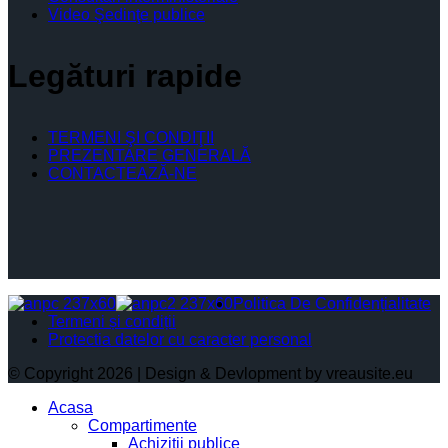
Video Şedinţe publice
Legături rapide
TERMENI ŞI CONDIŢII
PREZENTARE GENERALĂ
CONTACTEAZĂ-NE
Politica De Confidențialitate
Termeni și condiții
Protectia datelor cu caracter personal
© Copyright 2026 | Design & Devlopment by vreausite.eu
Acasa
Compartimente
Achiziții publice