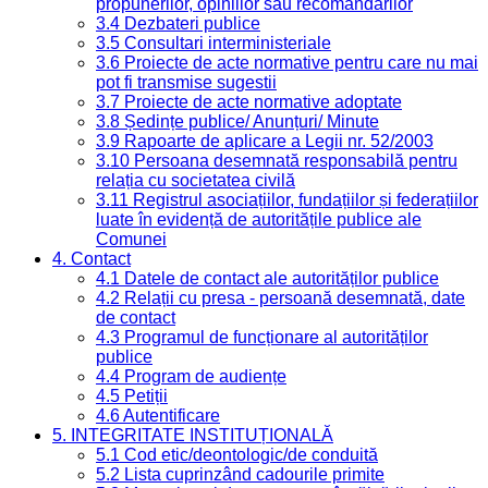
propunerilor, opiniilor sau recomandărilor
3.4 Dezbateri publice
3.5 Consultari interministeriale
3.6 Proiecte de acte normative pentru care nu mai
pot fi transmise sugestii
3.7 Proiecte de acte normative adoptate
3.8 Ședințe publice/ Anunțuri/ Minute
3.9 Rapoarte de aplicare a Legii nr. 52/2003
3.10 Persoana desemnată responsabilă pentru
relația cu societatea civilă
3.11 Registrul asociațiilor, fundațiilor și federațiilor
luate în evidență de autoritățile publice ale
Comunei
4. Contact
4.1 Datele de contact ale autorităților publice
4.2 Relații cu presa - persoană desemnată, date
de contact
4.3 Programul de funcționare al autorităților
publice
4.4 Program de audiențe
4.5 Petiții
4.6 Autentificare
5. INTEGRITATE INSTITUȚIONALĂ
5.1 Cod etic/deontologic/de conduită
5.2 Lista cuprinzând cadourile primite