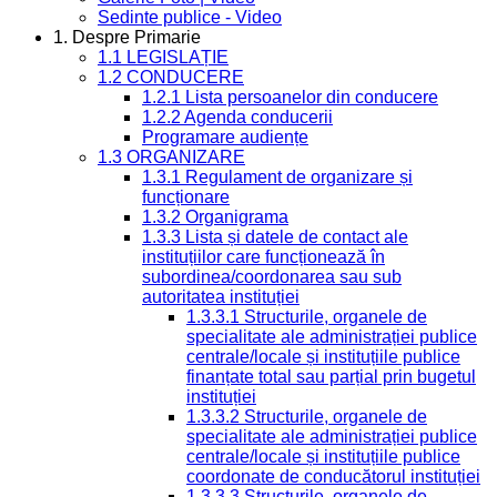
Sedinte publice - Video
1. Despre Primarie
1.1 LEGISLAȚIE
1.2 CONDUCERE
1.2.1 Lista persoanelor din conducere
1.2.2 Agenda conducerii
Programare audiențe
1.3 ORGANIZARE
1.3.1 Regulament de organizare și
funcționare
1.3.2 Organigrama
1.3.3 Lista și datele de contact ale
instituțiilor care funcționează în
subordinea/coordonarea sau sub
autoritatea instituției
1.3.3.1 Structurile, organele de
specialitate ale administrației publice
centrale/locale și instituțiile publice
finanțate total sau parțial prin bugetul
instituției
1.3.3.2 Structurile, organele de
specialitate ale administrației publice
centrale/locale și instituțiile publice
coordonate de conducătorul instituției
1.3.3.3 Structurile, organele de