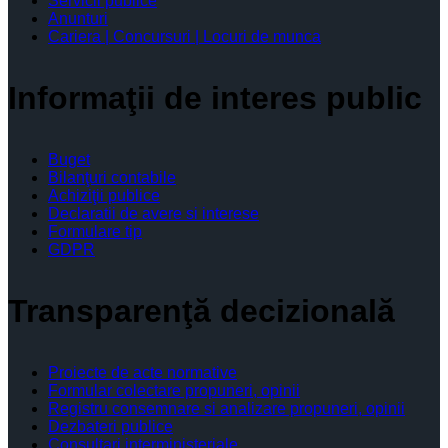
Servicii publice
Anunturi
Cariera | Concursuri | Locuri de munca
Informaţii de interes public
Buget
Bilanţuri contabile
Achiziţii publice
Declaratii de avere si interese
Formulare tip
GDPR
Transparenţă decizională
Proiecte de acte normative
Formular colectare propuneri, opinii
Registru consemnare si analizare propuneri, opinii
Dezbateri publice
Consultari interministeriale