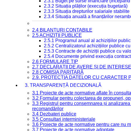
2.3.1 Buget pe surse financiare (începând
2.3.2 Situația plăților (execuția bugetară)
2.3.3 Situația drepturilor salariale stabilit
2.3.4 Situația anuală a finanțărilor neramb
2.4 BILANȚURI CONTABILE
2.5 ACHIZIȚII PUBLICE
2.5.1 Programul anual al achizițiilor publi
2.5.2 Centralizatorul achizițiilor publice 
2.5.3 Contracte de achiziții publice cu va
2.5.4 Documente privind execuția contract
2.6 FORMULARE TIP
2.7 DECLARAȚII DE AVERE ȘI DE INTERES
2.8 COMISIA PARITARĂ
2.9. PROTECȚIA DATELOR CU CARACTER
3. TRANSPARENȚĂ DECIZIONALĂ
3.1 Proiecte de acte normative aflate în consult
3.2 Formular pentru colectarea de propuneri, opi
3.3 Registrul pentru consemnarea și analizarea p
recomandărilor
3.4 Dezbateri publice
3.5 Consultari interministeriale
3.6 Proiecte de acte normative pentru care nu ma
3.7 Proiecte de acte normative adoptate