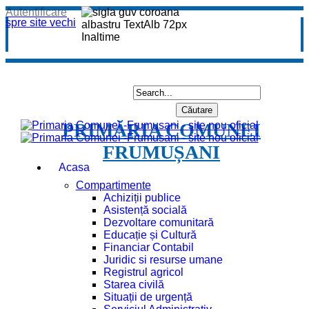
Autentificare
spre site vechi
PRIMĂRIA COMUNEI
FRUMUȘANI
Acasa
Compartimente
Achiziții publice
Asistență socială
Dezvoltare comunitară
Educație și Cultură
Financiar Contabil
Juridic si resurse umane
Registrul agricol
Starea civilă
Situații de urgență