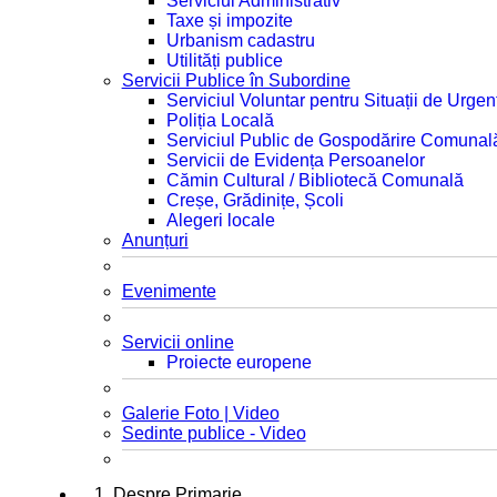
Serviciul Administrativ
Taxe și impozite
Urbanism cadastru
Utilități publice
Servicii Publice în Subordine
Serviciul Voluntar pentru Situații de Urgen
Poliția Locală
Serviciul Public de Gospodărire Comunal
Servicii de Evidența Persoanelor
Cămin Cultural / Bibliotecă Comunală
Creșe, Grădinițe, Școli
Alegeri locale
Anunțuri
Evenimente
Servicii online
Proiecte europene
Galerie Foto | Video
Sedinte publice - Video
1. Despre Primarie