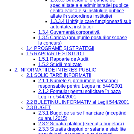
specialitate ale administrației publice
centrale/locale și instituțiile publice
aflate în subordinea instituției
1.3.3.4 Unitățile care funcționează sub
autoritatea instituției
1.3.4 Guvernanță corporativă
1.3.5 Carieră (anunțurile posturilor scoase
la concurs)
1.4 PROGRAME ȘI STRATEGII
1.5 RAPOARTE ȘI STUDII
1.5.1 Rapoarte de Audit
1.5.2 Studii realizate
2. INFORMAȚII DE INTERES PUBLIC
2.1 SOLICITARE INFORMAȚII
2.1.1 Numele și prenumele persoanei
responsabile pentru Legea nr. 544/2001
2.1.2 Formular pentru solicitare în baza
Legii nr. 544/2001
2.2 BULETINUL INFORMATIV al Legii 544/2001
2.3 BUGET
2.3.1 Buget pe surse financiare (începând
cu anul 2015)
2.3.2 Situația plăților (execuția bugetară)
2.3.3 Situația drepturilor salariale stabilite