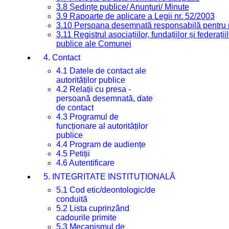
3.8 Ședințe publice/ Anunțuri/ Minute
3.9 Rapoarte de aplicare a Legii nr. 52/2003
3.10 Persoana desemnată responsabilă pentru re
3.11 Registrul asociațiilor, fundațiilor și federații
publice ale Comunei
4. Contact
4.1 Datele de contact ale
autorităților publice
4.2 Relații cu presa -
persoană desemnată, date
de contact
4.3 Programul de
funcționare al autorităților
publice
4.4 Program de audiențe
4.5 Petiții
4.6 Autentificare
5. INTEGRITATE INSTITUȚIONALĂ
5.1 Cod etic/deontologic/de
conduită
5.2 Lista cuprinzând
cadourile primite
5.3 Mecanismul de