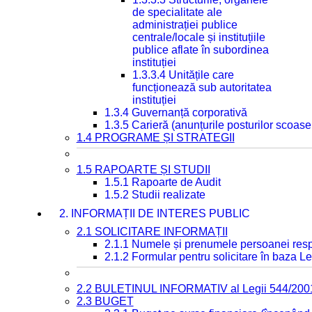
de specialitate ale
administrației publice
centrale/locale și instituțiile
publice aflate în subordinea
instituției
1.3.3.4 Unitățile care
funcționează sub autoritatea
instituției
1.3.4 Guvernanță corporativă
1.3.5 Carieră (anunțurile posturilor scoase
1.4 PROGRAME ȘI STRATEGII
1.5 RAPOARTE ȘI STUDII
1.5.1 Rapoarte de Audit
1.5.2 Studii realizate
2. INFORMAȚII DE INTERES PUBLIC
2.1 SOLICITARE INFORMAȚII
2.1.1 Numele și prenumele persoanei resp
2.1.2 Formular pentru solicitare în baza Le
2.2 BULETINUL INFORMATIV al Legii 544/200
2.3 BUGET