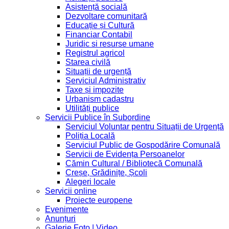
Asistență socială
Dezvoltare comunitară
Educație și Cultură
Financiar Contabil
Juridic si resurse umane
Registrul agricol
Starea civilă
Situații de urgență
Serviciul Administrativ
Taxe și impozite
Urbanism cadastru
Utilități publice
Servicii Publice în Subordine
Serviciul Voluntar pentru Situații de Urgență
Poliția Locală
Serviciul Public de Gospodărire Comunală
Servicii de Evidența Persoanelor
Cămin Cultural / Bibliotecă Comunală
Creșe, Grădinițe, Școli
Alegeri locale
Servicii online
Proiecte europene
Evenimente
Anunțuri
Galerie Foto | Video