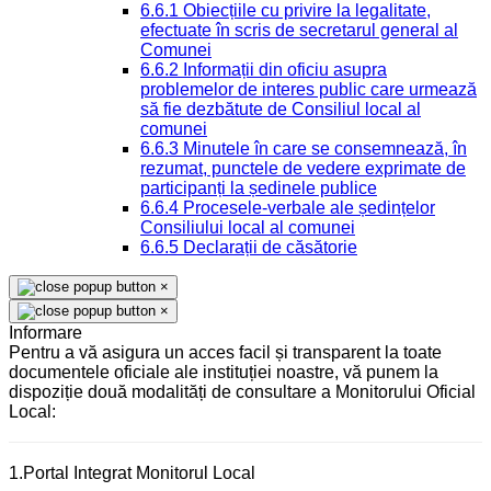
6.6.1 Obiecțiile cu privire la legalitate,
efectuate în scris de secretarul general al
Comunei
6.6.2 Informații din oficiu asupra
problemelor de interes public care urmează
să fie dezbătute de Consiliul local al
comunei
6.6.3 Minutele în care se consemnează, în
rezumat, punctele de vedere exprimate de
participanți la ședinele publice
6.6.4 Procesele-verbale ale ședințelor
Consiliului local al comunei
6.6.5 Declarații de căsătorie
×
×
Informare
Pentru a vă asigura un acces facil și transparent la toate
documentele oficiale ale instituției noastre, vă punem la
dispoziție două modalități de consultare a Monitorului Oficial
Local:
1.Portal Integrat Monitorul Local