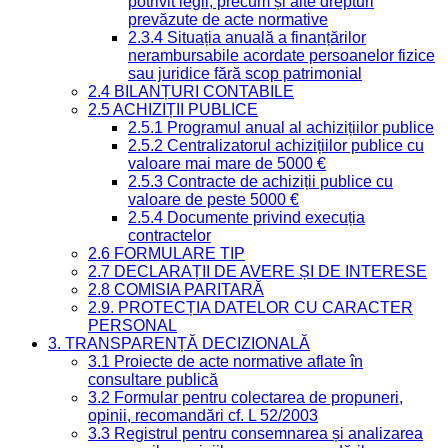
potrivit legii, precum și alte drepturi
prevăzute de acte normative
2.3.4 Situația anuală a finanțărilor
nerambursabile acordate persoanelor fizice
sau juridice fără scop patrimonial
2.4 BILANȚURI CONTABILE
2.5 ACHIZIȚII PUBLICE
2.5.1 Programul anual al achizițiilor publice
2.5.2 Centralizatorul achizițiilor publice cu
valoare mai mare de 5000 €
2.5.3 Contracte de achiziții publice cu
valoare de peste 5000 €
2.5.4 Documente privind execuția
contractelor
2.6 FORMULARE TIP
2.7 DECLARAȚII DE AVERE ȘI DE INTERESE
2.8 COMISIA PARITARĂ
2.9. PROTECȚIA DATELOR CU CARACTER
PERSONAL
3. TRANSPARENȚĂ DECIZIONALĂ
3.1 Proiecte de acte normative aflate în
consultare publică
3.2 Formular pentru colectarea de propuneri,
opinii, recomandări cf. L 52/2003
3.3 Registrul pentru consemnarea și analizarea