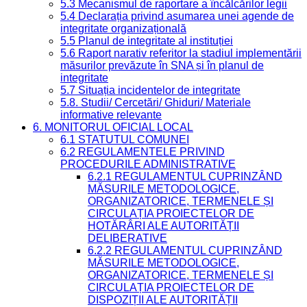
5.3 Mecanismul de raportare a încălcărilor legii
5.4 Declarația privind asumarea unei agende de
integritate organizațională
5.5 Planul de integritate al instituției
5.6 Raport narativ referitor la stadiul implementării
măsurilor prevăzute în SNA și în planul de
integritate
5.7 Situația incidentelor de integritate
5.8. Studii/ Cercetări/ Ghiduri/ Materiale
informative relevante
6. MONITORUL OFICIAL LOCAL
6.1 STATUTUL COMUNEI
6.2 REGULAMENTELE PRIVIND
PROCEDURILE ADMINISTRATIVE
6.2.1 REGULAMENTUL CUPRINZÂND
MĂSURILE METODOLOGICE,
ORGANIZATORICE, TERMENELE ȘI
CIRCULAȚIA PROIECTELOR DE
HOTĂRÂRI ALE AUTORITĂȚII
DELIBERATIVE
6.2.2 REGULAMENTUL CUPRINZÂND
MĂSURILE METODOLOGICE,
ORGANIZATORICE, TERMENELE ȘI
CIRCULAȚIA PROIECTELOR DE
DISPOZIȚII ALE AUTORITĂȚII