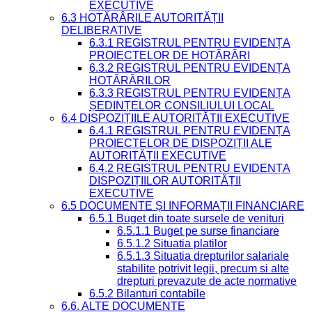
EXECUTIVE
6.3 HOTĂRÂRILE AUTORITĂȚII
DELIBERATIVE
6.3.1 REGISTRUL PENTRU EVIDENȚA
PROIECTELOR DE HOTĂRÂRI
6.3.2 REGISTRUL PENTRU EVIDENȚA
HOTĂRÂRILOR
6.3.3 REGISTRUL PENTRU EVIDENȚA
ȘEDINȚELOR CONSILIULUI LOCAL
6.4 DISPOZIȚIILE AUTORITĂȚII EXECUTIVE
6.4.1 REGISTRUL PENTRU EVIDENȚA
PROIECTELOR DE DISPOZIȚII ALE
AUTORITĂȚII EXECUTIVE
6.4.2 REGISTRUL PENTRU EVIDENȚA
DISPOZIȚIILOR AUTORITĂȚII
EXECUTIVE
6.5 DOCUMENTE ȘI INFORMAȚII FINANCIARE
6.5.1 Buget din toate sursele de venituri
6.5.1.1 Buget pe surse financiare
6.5.1.2 Situatia platilor
6.5.1.3 Situatia drepturilor salariale
stabilite potrivit legii, precum si alte
drepturi prevazute de acte normative
6.5.2 Bilanturi contabile
6.6. ALTE DOCUMENTE