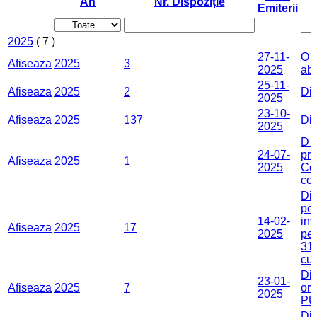
An
Nr. Dispoziție
Emiterii
2025
( 7 )
27-11-
O a
Afiseaza
2025
3
2025
abr
25-11-
Afiseaza
2025
2
Dis
2025
23-10-
Afiseaza
2025
137
Dis
2025
D I
24-07-
pri
Afiseaza
2025
1
2025
Con
co
Dis
pen
14-02-
inv
Afiseaza
2025
17
2025
pen
310
cur
Dis
23-01-
Afiseaza
2025
7
ord
2025
P
Dis