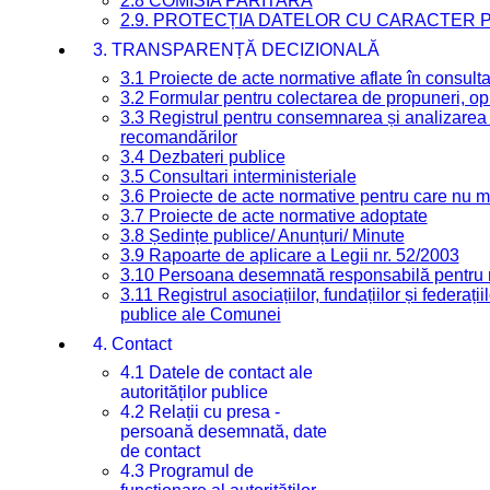
2.8 COMISIA PARITARĂ
2.9. PROTECȚIA DATELOR CU CARACTER
3. TRANSPARENȚĂ DECIZIONALĂ
3.1 Proiecte de acte normative aflate în consult
3.2 Formular pentru colectarea de propuneri, opi
3.3 Registrul pentru consemnarea și analizarea p
recomandărilor
3.4 Dezbateri publice
3.5 Consultari interministeriale
3.6 Proiecte de acte normative pentru care nu ma
3.7 Proiecte de acte normative adoptate
3.8 Ședințe publice/ Anunțuri/ Minute
3.9 Rapoarte de aplicare a Legii nr. 52/2003
3.10 Persoana desemnată responsabilă pentru re
3.11 Registrul asociațiilor, fundațiilor și federații
publice ale Comunei
4. Contact
4.1 Datele de contact ale
autorităților publice
4.2 Relații cu presa -
persoană desemnată, date
de contact
4.3 Programul de