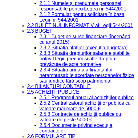
2.1.1 Numele și prenumele persoanei
responsabile pentru Legea nr. 544/2001
2.1.2 Formular pentru solicitare în baza
Legii nr. 544/2001
2.2 BULETINUL INFORMATIV al Legii 544/2001
2.3 BUGET
2.3.1 Buget pe surse financiare (începând
cu anul 2015)
2.3.2 Situația plăților (execuția bugetară)
2.3.3 Situația drepturilor salariale stabilite
potrivit legii, precum și alte drepturi
prevăzute de acte normative
2.3.4 Situația anuală a finanțărilor
nerambursabile acordate persoanelor fizice
sau juridice fără scop patrimonial
2.4 BILANȚURI CONTABILE
2.5 ACHIZIȚII PUBLICE
2.5.1 Programul anual al achizițiilor publice
2.5.2 Centralizatorul achizițiilor publice cu
valoare mai mare de 5000 €
2.5.3 Contracte de achiziții publice cu
valoare de peste 5000 €
2.5.4 Documente privind execuția
contractelor
2.6 FORMULARE TIP