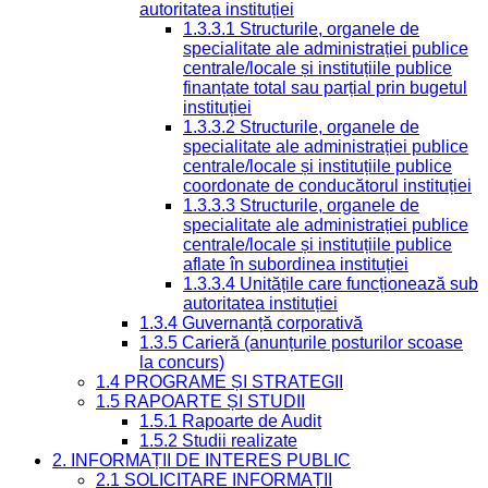
autoritatea instituției
1.3.3.1 Structurile, organele de
specialitate ale administrației publice
centrale/locale și instituțiile publice
finanțate total sau parțial prin bugetul
instituției
1.3.3.2 Structurile, organele de
specialitate ale administrației publice
centrale/locale și instituțiile publice
coordonate de conducătorul instituției
1.3.3.3 Structurile, organele de
specialitate ale administrației publice
centrale/locale și instituțiile publice
aflate în subordinea instituției
1.3.3.4 Unitățile care funcționează sub
autoritatea instituției
1.3.4 Guvernanță corporativă
1.3.5 Carieră (anunțurile posturilor scoase
la concurs)
1.4 PROGRAME ȘI STRATEGII
1.5 RAPOARTE ȘI STUDII
1.5.1 Rapoarte de Audit
1.5.2 Studii realizate
2. INFORMAȚII DE INTERES PUBLIC
2.1 SOLICITARE INFORMAȚII