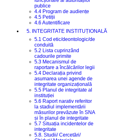
funcționare al autorităților
publice
4.4 Program de audiențe
4.5 Petiții
4.6 Autentificare
5. INTEGRITATE INSTITUȚIONALĂ
5.1 Cod etic/deontologic/de
conduită
5.2 Lista cuprinzând
cadourile primite
5.3 Mecanismul de
raportare a încălcărilor legii
5.4 Declarația privind
asumarea unei agende de
integritate organizațională
5.5 Planul de integritate al
instituției
5.6 Raport narativ referitor
la stadiul implementării
măsurilor prevăzute în SNA
și în planul de integritate
5.7 Situația incidentelor de
integritate
5.8. Studii/ Cercetări/