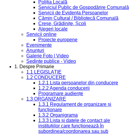
Poliția Locală
Serviciul Public de Gospodărire Comunală
Servicii de Evidența Persoanelor
Cămin Cultural / Bibliotecă Comunală
Creșe, Grădinițe, Școli
Alegeri locale
Servicii online
Proiecte europene
Evenimente
Anunțuri
Galerie Foto | Video
Sedinte publice - Video
1. Despre Primarie
1.1 LEGISLAȚIE
1.2 CONDUCERE
1.2.1 Lista persoanelor din conducere
1.2.2 Agenda conducerii
Programare audiențe
1.3 ORGANIZARE
1.3.1 Regulament de organizare și
funcționare
1.3.2 Organigrama
1.3.3 Lista și datele de contact ale
instituțiilor care funcționează în
subordinea/coordonarea sau sub