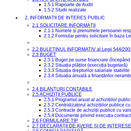
1.5.1 Rapoarte de Audit
1.5.2 Studii realizate
2. INFORMAȚII DE INTERES PUBLIC
2.1 SOLICITARE INFORMAȚII
2.1.1 Numele și prenumele persoanei resp
2.1.2 Formular pentru solicitare în baza Le
2.2 BULETINUL INFORMATIV al Legii 544/200
2.3 BUGET
2.3.1 Buget pe surse financiare (începând
2.3.2 Situația plăților (execuția bugetară)
2.3.3 Situația drepturilor salariale stabilit
2.3.4 Situația anuală a finanțărilor neramb
2.4 BILANȚURI CONTABILE
2.5 ACHIZIȚII PUBLICE
2.5.1 Programul anual al achizițiilor publi
2.5.2 Centralizatorul achizițiilor publice 
2.5.3 Contracte de achiziții publice cu va
2.5.4 Documente privind execuția contract
2.6 FORMULARE TIP
2.7 DECLARAȚII DE AVERE ȘI DE INTERES