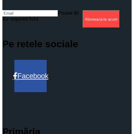
Please fill
the required field.
Aboneaza-te acum
Pe retele sociale
Facebook
Primăria