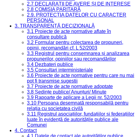
2.7 DECLARAȚII DE AVERE ȘI DE INTERESE
2.8 COMISIA PARITARĂ
2.9. PROTECȚIA DATELOR CU CARACTER
PERSONAL
3. TRANSPARENȚĂ DECIZIONALĂ
3.1 Proiecte de acte normative aflate în
consultare publică
3.2 Formular pentru colectarea de propuneri,
opinii, recomandări cf. L 52/2003
3.3 Registrul pentru consemnarea și analizarea
propunerilor, opiniilor sau recomandărilor
3.4 Dezbateri publice
3.5 Consultari interministeriale
3.6 Proiecte de acte normative pentru care nu mai
pot fi transmise sugestii
3.7 Proiecte de acte normative adoptate
3.8 Ședințe publice/ Anunțuri/ Minute
3.9 Rapoarte de aplicare a Legii nr. 52/2003
3.10 Persoana desemnată responsabilă pentru
relația cu societatea civilă
3.11 Registrul asociațiilor, fundațiilor și federațiilor
luate în evidență de autoritățile publice ale
Comunei
4. Contact
4.1 Datele de contact ale autorităților publice