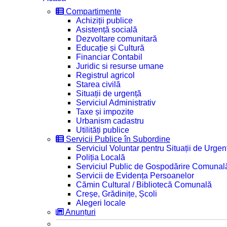
Compartimente
Achiziții publice
Asistență socială
Dezvoltare comunitară
Educație și Cultură
Financiar Contabil
Juridic si resurse umane
Registrul agricol
Starea civilă
Situații de urgență
Serviciul Administrativ
Taxe și impozite
Urbanism cadastru
Utilități publice
Servicii Publice în Subordine
Serviciul Voluntar pentru Situații de Urgen
Poliția Locală
Serviciul Public de Gospodărire Comunal
Servicii de Evidența Persoanelor
Cămin Cultural / Bibliotecă Comunală
Creșe, Grădinițe, Școli
Alegeri locale
Anunțuri