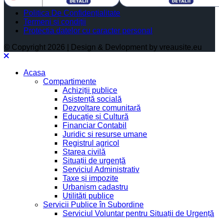
Politica De Confidențialitate
Termeni și condiții
Protectia datelor cu caracter personal
© Copyright 2026 | Design & Devlopment by vreausite.eu
Acasa
Compartimente
Achiziții publice
Asistență socială
Dezvoltare comunitară
Educație și Cultură
Financiar Contabil
Juridic si resurse umane
Registrul agricol
Starea civilă
Situații de urgență
Serviciul Administrativ
Taxe și impozite
Urbanism cadastru
Utilități publice
Servicii Publice în Subordine
Serviciul Voluntar pentru Situații de Urgență