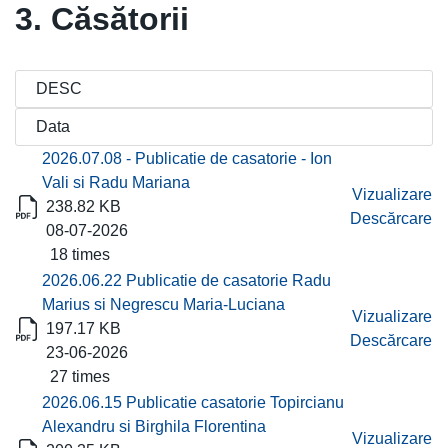
3. Căsătorii
Titlu
Descărcare
2026.07.08 - Publicatie de casatorie - Ion
Vali si Radu Mariana
Vizualizare
238.82 KB
Descărcare
08-07-2026
18 times
2026.06.22 Publicatie de casatorie Radu
Marius si Negrescu Maria-Luciana
Vizualizare
197.17 KB
Descărcare
23-06-2026
27 times
2026.06.15 Publicatie casatorie Topircianu
Alexandru si Birghila Florentina
Vizualizare