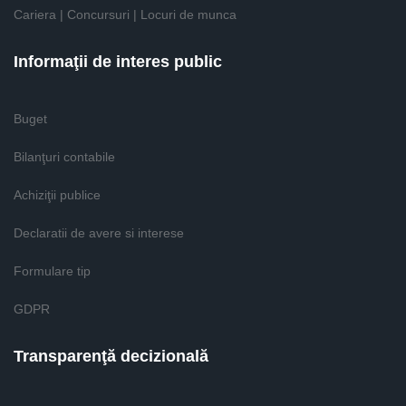
Cariera | Concursuri | Locuri de munca
Informaţii de interes public
Buget
Bilanţuri contabile
Achiziţii publice
Declaratii de avere si interese
Formulare tip
GDPR
Transparenţă decizională