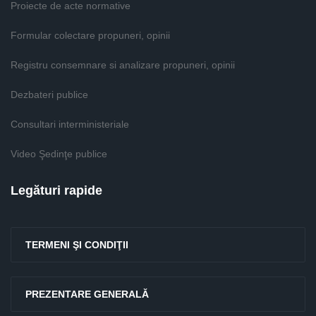
Proiecte de acte normative
Formular colectare propuneri, opinii
Registru consemnare si analizare propuneri, opinii
Dezbateri publice
Consultari interministeriale
Video Şedinţe publice
Legături rapide
TERMENI ŞI CONDIŢII
PREZENTARE GENERALĂ