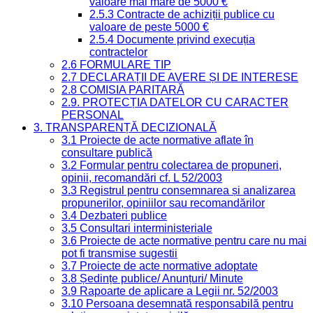
valoare mai mare de 5000 €
2.5.3 Contracte de achiziții publice cu
valoare de peste 5000 €
2.5.4 Documente privind execuția
contractelor
2.6 FORMULARE TIP
2.7 DECLARAȚII DE AVERE ȘI DE INTERESE
2.8 COMISIA PARITARĂ
2.9. PROTECȚIA DATELOR CU CARACTER
PERSONAL
3. TRANSPARENȚĂ DECIZIONALĂ
3.1 Proiecte de acte normative aflate în
consultare publică
3.2 Formular pentru colectarea de propuneri,
opinii, recomandări cf. L 52/2003
3.3 Registrul pentru consemnarea și analizarea
propunerilor, opiniilor sau recomandărilor
3.4 Dezbateri publice
3.5 Consultari interministeriale
3.6 Proiecte de acte normative pentru care nu mai
pot fi transmise sugestii
3.7 Proiecte de acte normative adoptate
3.8 Ședințe publice/ Anunțuri/ Minute
3.9 Rapoarte de aplicare a Legii nr. 52/2003
3.10 Persoana desemnată responsabilă pentru