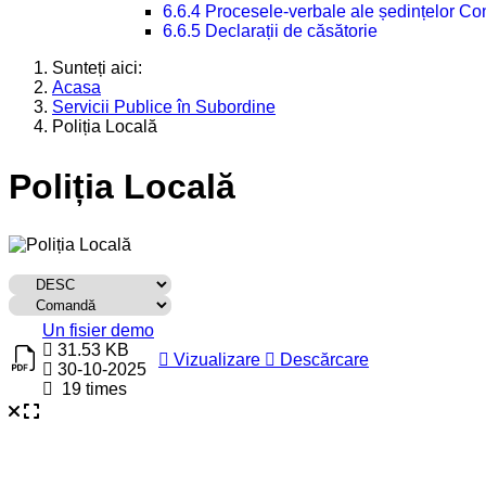
6.6.4 Procesele-verbale ale ședințelor Con
6.6.5 Declarații de căsătorie
Sunteți aici:
Acasa
Servicii Publice în Subordine
Poliția Locală
Poliția Locală
Titlu
Descărcare
Un fisier demo
31.53 KB
Vizualizare
Descărcare
30-10-2025
19 times