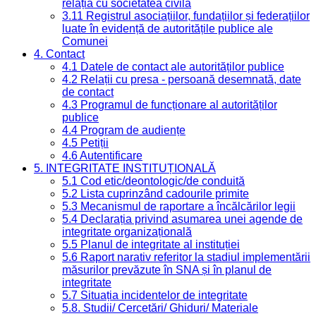
relația cu societatea civilă
3.11 Registrul asociațiilor, fundațiilor și federațiilor
luate în evidență de autoritățile publice ale
Comunei
4. Contact
4.1 Datele de contact ale autorităților publice
4.2 Relații cu presa - persoană desemnată, date
de contact
4.3 Programul de funcționare al autorităților
publice
4.4 Program de audiențe
4.5 Petiții
4.6 Autentificare
5. INTEGRITATE INSTITUȚIONALĂ
5.1 Cod etic/deontologic/de conduită
5.2 Lista cuprinzând cadourile primite
5.3 Mecanismul de raportare a încălcărilor legii
5.4 Declarația privind asumarea unei agende de
integritate organizațională
5.5 Planul de integritate al instituției
5.6 Raport narativ referitor la stadiul implementării
măsurilor prevăzute în SNA și în planul de
integritate
5.7 Situația incidentelor de integritate
5.8. Studii/ Cercetări/ Ghiduri/ Materiale