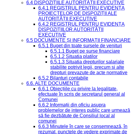
6.4 DISPOZIȚIILE AUTORITĂȚII EXECUTIVE
6.4.1 REGISTRUL PENTRU EVIDENȚA
PROIECTELOR DE DISPOZIȚII ALE
AUTORITĂȚII EXECUTIVE
6.4.2 REGISTRUL PENTRU EVIDENȚA
DISPOZIȚIILOR AUTORITĂȚII
EXECUTIVE
6.5 DOCUMENTE ȘI INFORMAȚII FINANCIARE
6.5.1 Buget din toate sursele de venituri
6.5.1.1 Buget pe surse financiare
6.5.1.2 Situatia platilor
6.5.1.3 Situatia drepturilor salariale
stabilite potrivit legii, precum si alte
drepturi prevazute de acte normative
6.5.2 Bilanturi contabile
6.6. ALTE DOCUMENTE
6.6.1 Obiecțiile cu privire la legalitate,
efectuate în scris de secretarul general al
Comunei
6.6.2 Informații din oficiu asupra
problemelor de interes public care urmează
să fie dezbătute de Consiliul local al
comunei
6.6.3 Minutele în care se consemnează, în
rezumat, punctele de vedere exprimate de