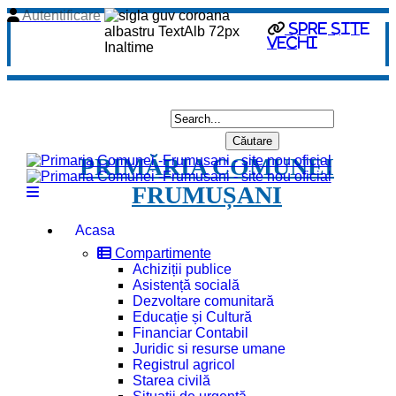
Autentificare
spre site
vechi
PRIMĂRIA COMUNEI
FRUMUȘANI
Acasa
Compartimente
Achiziții publice
Asistență socială
Dezvoltare comunitară
Educație și Cultură
Financiar Contabil
Juridic si resurse umane
Registrul agricol
Starea civilă