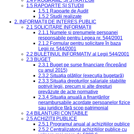
1.4 PROGRAME ȘI STRATEGII
1.5 RAPOARTE ȘI STUDII
1.5.1 Rapoarte de Audit
1.5.2 Studii realizate
2. INFORMAȚII DE INTERES PUBLIC
2.1 SOLICITARE INFORMAȚII
2.1.1 Numele și prenumele persoanei
responsabile pentru Legea nr. 544/2001
2.1.2 Formular pentru solicitare în baza
Legii nr. 544/2001
2.2 BULETINUL INFORMATIV al Legii 544/2001
2.3 BUGET
2.3.1 Buget pe surse financiare (începând
cu anul 2015)
2.3.2 Situația plăților (execuția bugetară)
2.3.3 Situația drepturilor salariale stabilite
potrivit legii, precum și alte drepturi
prevăzute de acte normative
2.3.4 Situația anuală a finanțărilor
nerambursabile acordate persoanelor fizice
sau juridice fără scop patrimonial
2.4 BILANȚURI CONTABILE
2.5 ACHIZIȚII PUBLICE
2.5.1 Programul anual al achizițiilor publice
2.5.2 Centralizatorul achizițiilor publice cu