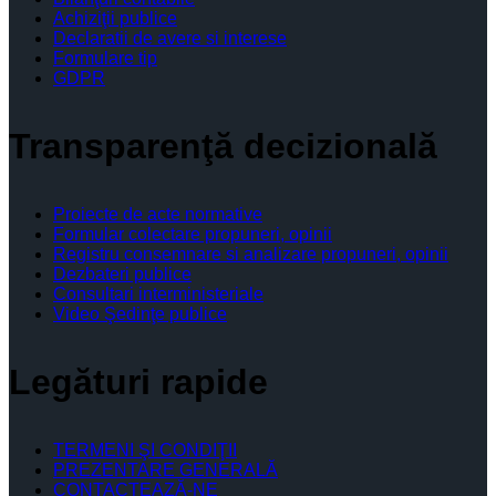
Achiziţii publice
Declaratii de avere si interese
Formulare tip
GDPR
Transparenţă decizională
Proiecte de acte normative
Formular colectare propuneri, opinii
Registru consemnare si analizare propuneri, opinii
Dezbateri publice
Consultari interministeriale
Video Şedinţe publice
Legături rapide
TERMENI ŞI CONDIŢII
PREZENTARE GENERALĂ
CONTACTEAZĂ-NE