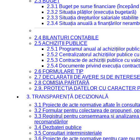
2.3 BUGET
2.3.1 Buget pe surse financiare (începând
2.3.2 Situația plăților (execuția bugetară)
2.3.3 Situația drepturilor salariale stabilit
2.3.4 Situația anuală a finanțărilor neramb
2.4 BILANȚURI CONTABILE
2.5 ACHIZIȚII PUBLICE
2.5.1 Programul anual al achizițiilor publi
2.5.2 Centralizatorul achizițiilor publice 
2.5.3 Contracte de achiziții publice cu va
2.5.4 Documente privind execuția contract
2.6 FORMULARE TIP
2.7 DECLARAȚII DE AVERE ȘI DE INTERES
2.8 COMISIA PARITARĂ
2.9. PROTECȚIA DATELOR CU CARACTER
3. TRANSPARENȚĂ DECIZIONALĂ
3.1 Proiecte de acte normative aflate în consult
3.2 Formular pentru colectarea de propuneri, opi
3.3 Registrul pentru consemnarea și analizarea p
recomandărilor
3.4 Dezbateri publice
3.5 Consultari interministeriale
3.6 Proiecte de acte normative pentru care nu ma