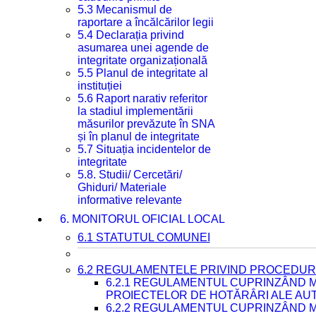
5.3 Mecanismul de
raportare a încălcărilor legii
5.4 Declarația privind
asumarea unei agende de
integritate organizațională
5.5 Planul de integritate al
instituției
5.6 Raport narativ referitor
la stadiul implementării
măsurilor prevăzute în SNA
și în planul de integritate
5.7 Situația incidentelor de
integritate
5.8. Studii/ Cercetări/
Ghiduri/ Materiale
informative relevante
6. MONITORUL OFICIAL LOCAL
6.1 STATUTUL COMUNEI
6.2 REGULAMENTELE PRIVIND PROCEDURI
6.2.1 REGULAMENTUL CUPRINZÂND M
PROIECTELOR DE HOTĂRÂRI ALE AUT
6.2.2 REGULAMENTUL CUPRINZÂND M