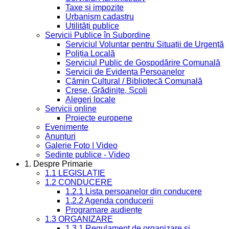
Taxe și impozite
Urbanism cadastru
Utilități publice
Servicii Publice în Subordine
Serviciul Voluntar pentru Situații de Urgență
Poliția Locală
Serviciul Public de Gospodărire Comunală
Servicii de Evidența Persoanelor
Cămin Cultural / Bibliotecă Comunală
Creșe, Grădinițe, Școli
Alegeri locale
Servicii online
Proiecte europene
Evenimente
Anunțuri
Galerie Foto | Video
Sedinte publice - Video
1. Despre Primarie
1.1 LEGISLAȚIE
1.2 CONDUCERE
1.2.1 Lista persoanelor din conducere
1.2.2 Agenda conducerii
Programare audiențe
1.3 ORGANIZARE
1.3.1 Regulament de organizare și