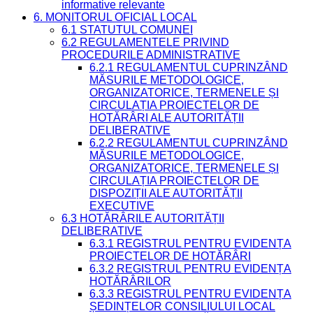
informative relevante
6. MONITORUL OFICIAL LOCAL
6.1 STATUTUL COMUNEI
6.2 REGULAMENTELE PRIVIND
PROCEDURILE ADMINISTRATIVE
6.2.1 REGULAMENTUL CUPRINZÂND
MĂSURILE METODOLOGICE,
ORGANIZATORICE, TERMENELE ȘI
CIRCULAȚIA PROIECTELOR DE
HOTĂRÂRI ALE AUTORITĂȚII
DELIBERATIVE
6.2.2 REGULAMENTUL CUPRINZÂND
MĂSURILE METODOLOGICE,
ORGANIZATORICE, TERMENELE ȘI
CIRCULAȚIA PROIECTELOR DE
DISPOZIȚII ALE AUTORITĂȚII
EXECUTIVE
6.3 HOTĂRÂRILE AUTORITĂȚII
DELIBERATIVE
6.3.1 REGISTRUL PENTRU EVIDENȚA
PROIECTELOR DE HOTĂRÂRI
6.3.2 REGISTRUL PENTRU EVIDENȚA
HOTĂRÂRILOR
6.3.3 REGISTRUL PENTRU EVIDENȚA
ȘEDINȚELOR CONSILIULUI LOCAL