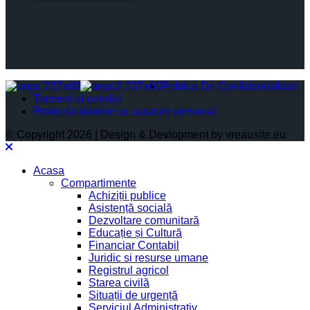
Politica De Confidențialitate
Termeni și condiții
Protectia datelor cu caracter personal
© Copyright 2026 | Design & Devlopment by vreausite.eu
Acasa
Compartimente
Achiziții publice
Asistență socială
Dezvoltare comunitară
Educație și Cultură
Financiar Contabil
Juridic si resurse umane
Registrul agricol
Starea civilă
Situații de urgență
Serviciul Administrativ