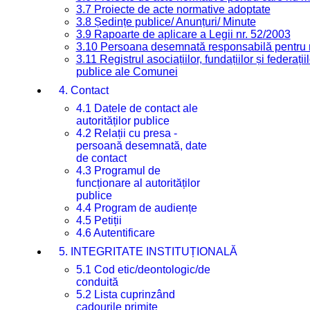
3.7 Proiecte de acte normative adoptate
3.8 Ședințe publice/ Anunțuri/ Minute
3.9 Rapoarte de aplicare a Legii nr. 52/2003
3.10 Persoana desemnată responsabilă pentru re
3.11 Registrul asociațiilor, fundațiilor și federații
publice ale Comunei
4. Contact
4.1 Datele de contact ale
autorităților publice
4.2 Relații cu presa -
persoană desemnată, date
de contact
4.3 Programul de
funcționare al autorităților
publice
4.4 Program de audiențe
4.5 Petiții
4.6 Autentificare
5. INTEGRITATE INSTITUȚIONALĂ
5.1 Cod etic/deontologic/de
conduită
5.2 Lista cuprinzând
cadourile primite