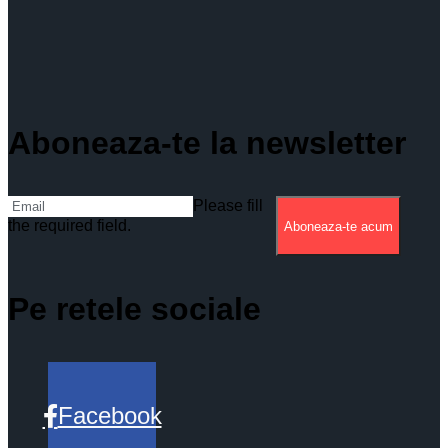
Aboneaza-te la newsletter
Please fill
the required field.
Aboneaza-te acum
Pe retele sociale
Facebook