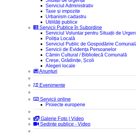
Situații de urgență
Serviciul Administrativ
Taxe și impozite
Urbanism cadastru
Utilități publice
Servicii Publice în Subordine
Serviciul Voluntar pentru Situații de Urgen
Poliția Locală
Serviciul Public de Gospodărire Comunal
Servicii de Evidența Persoanelor
Cămin Cultural / Bibliotecă Comunală
Creșe, Grădinițe, Școli
Alegeri locale
Anunțuri
Evenimente
Servicii online
Proiecte europene
Galerie Foto | Video
Sedinte publice - Video