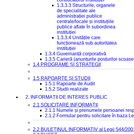
1.3.3.3 Structurile, organele
de specialitate ale
administrației publice
centrale/locale și instituțiile
publice aflate în subordinea
instituției
1.3.3.4 Unitățile care
funcționează sub autoritatea
instituției
1.3.4 Guvernanță corporativă
1.3.5 Carieră (anunțurile posturilor scoase
1.4 PROGRAME ȘI STRATEGII
1.5 RAPOARTE ȘI STUDII
1.5.1 Rapoarte de Audit
1.5.2 Studii realizate
2. INFORMAȚII DE INTERES PUBLIC
2.1 SOLICITARE INFORMAȚII
2.1.1 Numele și prenumele persoanei resp
2.1.2 Formular pentru solicitare în baza Le
2.2 BULETINUL INFORMATIV al Legii 544/200