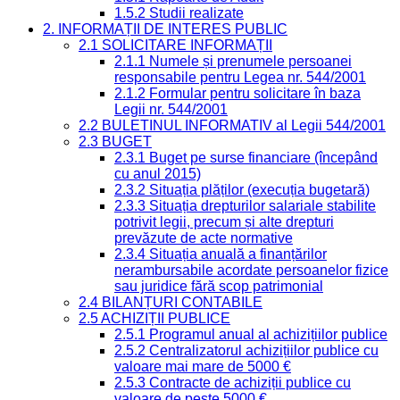
1.5.2 Studii realizate
2. INFORMAȚII DE INTERES PUBLIC
2.1 SOLICITARE INFORMAȚII
2.1.1 Numele și prenumele persoanei
responsabile pentru Legea nr. 544/2001
2.1.2 Formular pentru solicitare în baza
Legii nr. 544/2001
2.2 BULETINUL INFORMATIV al Legii 544/2001
2.3 BUGET
2.3.1 Buget pe surse financiare (începând
cu anul 2015)
2.3.2 Situația plăților (execuția bugetară)
2.3.3 Situația drepturilor salariale stabilite
potrivit legii, precum și alte drepturi
prevăzute de acte normative
2.3.4 Situația anuală a finanțărilor
nerambursabile acordate persoanelor fizice
sau juridice fără scop patrimonial
2.4 BILANȚURI CONTABILE
2.5 ACHIZIȚII PUBLICE
2.5.1 Programul anual al achizițiilor publice
2.5.2 Centralizatorul achizițiilor publice cu
valoare mai mare de 5000 €
2.5.3 Contracte de achiziții publice cu
valoare de peste 5000 €