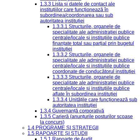
1.3.3 Lista și datele de contact ale
instituțiilor care funcționează în
subordinea/coordonarea sau sub
autoritatea instituției
1.3.3.1 Structurile, organele de
specialitate ale administrației publice
centrale/locale și instituțiile publice
finanțate total sau parțial prin bugetul
instituției
1.3.3.2 Structurile, organele de
specialitate ale administrației publice
centrale/locale și instituțiile publice
coordonate de conducătorul instituției
1.3.3.3 Structurile, organele de
specialitate ale administrației publice
centrale/locale și instituțiile publice
aflate în subordinea instituției
1.3.3.4 Unitățile care funcționează sub
autoritatea instituției
1.3.4 Guvernanță corporativă
1.3.5 Carieră (anunțurile posturilor scoase
la concurs)
1.4 PROGRAME ȘI STRATEGII
1.5 RAPOARTE ȘI STUDII
1.5.1 Rapoarte de Audit