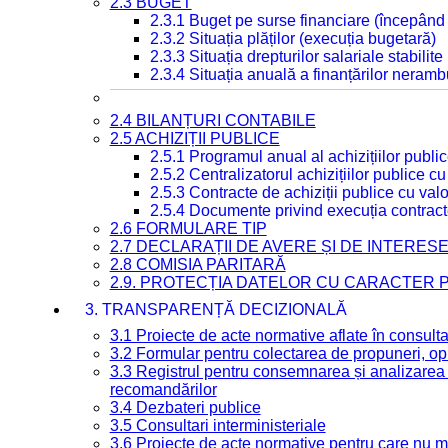
2.3 BUGET
2.3.1 Buget pe surse financiare (începând
2.3.2 Situația plăților (execuția bugetară)
2.3.3 Situația drepturilor salariale stabilit
2.3.4 Situația anuală a finanțărilor neramb
2.4 BILANȚURI CONTABILE
2.5 ACHIZIȚII PUBLICE
2.5.1 Programul anual al achizițiilor publi
2.5.2 Centralizatorul achizițiilor publice 
2.5.3 Contracte de achiziții publice cu va
2.5.4 Documente privind execuția contract
2.6 FORMULARE TIP
2.7 DECLARAȚII DE AVERE ȘI DE INTERES
2.8 COMISIA PARITARĂ
2.9. PROTECȚIA DATELOR CU CARACTER
3. TRANSPARENȚĂ DECIZIONALĂ
3.1 Proiecte de acte normative aflate în consult
3.2 Formular pentru colectarea de propuneri, opi
3.3 Registrul pentru consemnarea și analizarea p
recomandărilor
3.4 Dezbateri publice
3.5 Consultari interministeriale
3.6 Proiecte de acte normative pentru care nu ma