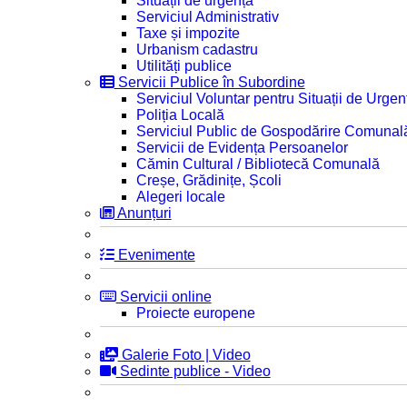
Situații de urgență
Serviciul Administrativ
Taxe și impozite
Urbanism cadastru
Utilități publice
Servicii Publice în Subordine
Serviciul Voluntar pentru Situații de Urgen
Poliția Locală
Serviciul Public de Gospodărire Comunal
Servicii de Evidența Persoanelor
Cămin Cultural / Bibliotecă Comunală
Creșe, Grădinițe, Școli
Alegeri locale
Anunțuri
Evenimente
Servicii online
Proiecte europene
Galerie Foto | Video
Sedinte publice - Video