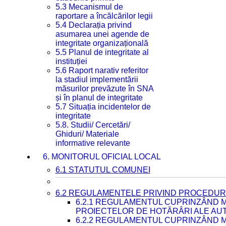
5.3 Mecanismul de
raportare a încălcărilor legii
5.4 Declarația privind
asumarea unei agende de
integritate organizațională
5.5 Planul de integritate al
instituției
5.6 Raport narativ referitor
la stadiul implementării
măsurilor prevăzute în SNA
și în planul de integritate
5.7 Situația incidentelor de
integritate
5.8. Studii/ Cercetări/
Ghiduri/ Materiale
informative relevante
6. MONITORUL OFICIAL LOCAL
6.1 STATUTUL COMUNEI
6.2 REGULAMENTELE PRIVIND PROCEDURI
6.2.1 REGULAMENTUL CUPRINZÂND M
PROIECTELOR DE HOTĂRÂRI ALE AUT
6.2.2 REGULAMENTUL CUPRINZÂND M