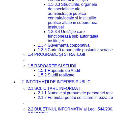
1.3.3.3 Structurile, organele
de specialitate ale
administrației publice
centrale/locale și instituțiile
publice aflate în subordinea
instituției
1.3.3.4 Unitățile care
funcționează sub autoritatea
instituției
1.3.4 Guvernanță corporativă
1.3.5 Carieră (anunțurile posturilor scoase
1.4 PROGRAME ȘI STRATEGII
1.5 RAPOARTE ȘI STUDII
1.5.1 Rapoarte de Audit
1.5.2 Studii realizate
2. INFORMAȚII DE INTERES PUBLIC
2.1 SOLICITARE INFORMAȚII
2.1.1 Numele și prenumele persoanei resp
2.1.2 Formular pentru solicitare în baza Le
2.2 BULETINUL INFORMATIV al Legii 544/200