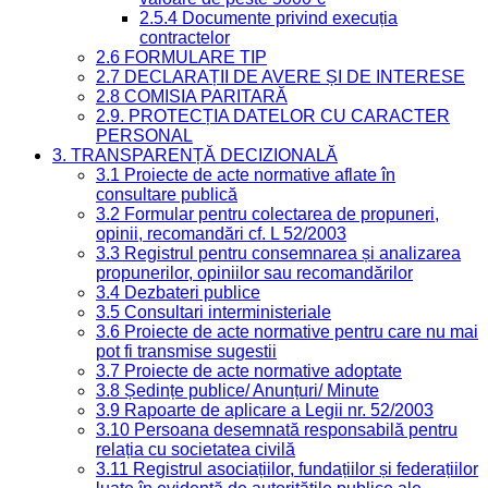
2.5.4 Documente privind execuția
contractelor
2.6 FORMULARE TIP
2.7 DECLARAȚII DE AVERE ȘI DE INTERESE
2.8 COMISIA PARITARĂ
2.9. PROTECȚIA DATELOR CU CARACTER
PERSONAL
3. TRANSPARENȚĂ DECIZIONALĂ
3.1 Proiecte de acte normative aflate în
consultare publică
3.2 Formular pentru colectarea de propuneri,
opinii, recomandări cf. L 52/2003
3.3 Registrul pentru consemnarea și analizarea
propunerilor, opiniilor sau recomandărilor
3.4 Dezbateri publice
3.5 Consultari interministeriale
3.6 Proiecte de acte normative pentru care nu mai
pot fi transmise sugestii
3.7 Proiecte de acte normative adoptate
3.8 Ședințe publice/ Anunțuri/ Minute
3.9 Rapoarte de aplicare a Legii nr. 52/2003
3.10 Persoana desemnată responsabilă pentru
relația cu societatea civilă
3.11 Registrul asociațiilor, fundațiilor și federațiilor