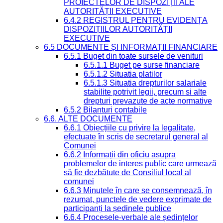
PROIECTELOR DE DISPOZIȚII ALE
AUTORITĂȚII EXECUTIVE
6.4.2 REGISTRUL PENTRU EVIDENȚA
DISPOZIȚIILOR AUTORITĂȚII
EXECUTIVE
6.5 DOCUMENTE ȘI INFORMAȚII FINANCIARE
6.5.1 Buget din toate sursele de venituri
6.5.1.1 Buget pe surse financiare
6.5.1.2 Situatia platilor
6.5.1.3 Situatia drepturilor salariale
stabilite potrivit legii, precum si alte
drepturi prevazute de acte normative
6.5.2 Bilanturi contabile
6.6. ALTE DOCUMENTE
6.6.1 Obiecțiile cu privire la legalitate,
efectuate în scris de secretarul general al
Comunei
6.6.2 Informații din oficiu asupra
problemelor de interes public care urmează
să fie dezbătute de Consiliul local al
comunei
6.6.3 Minutele în care se consemnează, în
rezumat, punctele de vedere exprimate de
participanți la ședinele publice
6.6.4 Procesele-verbale ale ședințelor