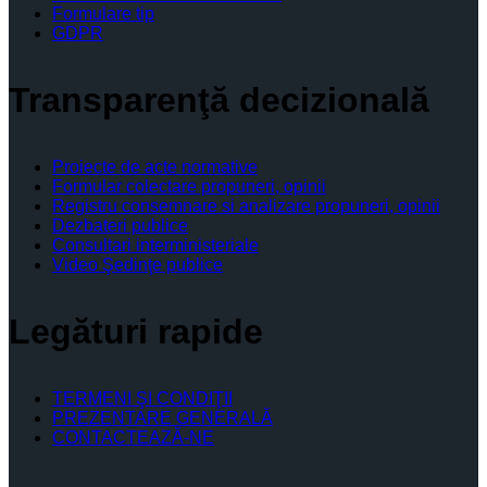
Formulare tip
GDPR
Transparenţă decizională
Proiecte de acte normative
Formular colectare propuneri, opinii
Registru consemnare si analizare propuneri, opinii
Dezbateri publice
Consultari interministeriale
Video Şedinţe publice
Legături rapide
TERMENI ŞI CONDIŢII
PREZENTARE GENERALĂ
CONTACTEAZĂ-NE