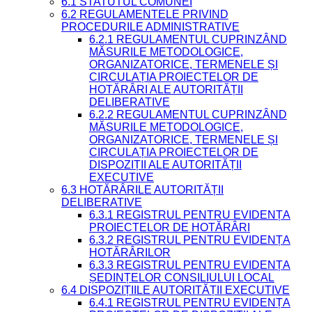
6.1 STATUTUL COMUNEI
6.2 REGULAMENTELE PRIVIND
PROCEDURILE ADMINISTRATIVE
6.2.1 REGULAMENTUL CUPRINZÂND
MĂSURILE METODOLOGICE,
ORGANIZATORICE, TERMENELE ȘI
CIRCULAȚIA PROIECTELOR DE
HOTĂRÂRI ALE AUTORITĂȚII
DELIBERATIVE
6.2.2 REGULAMENTUL CUPRINZÂND
MĂSURILE METODOLOGICE,
ORGANIZATORICE, TERMENELE ȘI
CIRCULAȚIA PROIECTELOR DE
DISPOZIȚII ALE AUTORITĂȚII
EXECUTIVE
6.3 HOTĂRÂRILE AUTORITĂȚII
DELIBERATIVE
6.3.1 REGISTRUL PENTRU EVIDENȚA
PROIECTELOR DE HOTĂRÂRI
6.3.2 REGISTRUL PENTRU EVIDENȚA
HOTĂRÂRILOR
6.3.3 REGISTRUL PENTRU EVIDENȚA
ȘEDINȚELOR CONSILIULUI LOCAL
6.4 DISPOZIȚIILE AUTORITĂȚII EXECUTIVE
6.4.1 REGISTRUL PENTRU EVIDENȚA