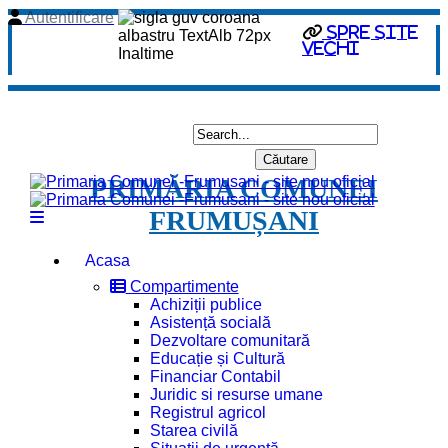
Autentificare
spre site
vechi
PRIMĂRIA COMUNEI
FRUMUȘANI
Acasa
Compartimente
Achiziții publice
Asistență socială
Dezvoltare comunitară
Educație și Cultură
Financiar Contabil
Juridic si resurse umane
Registrul agricol
Starea civilă