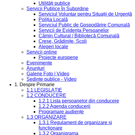
Utilități publice
Servicii Publice în Subordine
Serviciul Voluntar pentru Situații de Urgență
Poliția Locală
Serviciul Public de Gospodărire Comunală
Servicii de Evidența Persoanelor
Cămin Cultural / Bibliotecă Comunală
Creșe, Grădinițe, Școli
Alegeri locale
Servicii online
Proiecte europene
Evenimente
Anunțuri
Galerie Foto | Video
Sedinte publice - Video
1. Despre Primarie
1.1 LEGISLAȚIE
1.2 CONDUCERE
1.2.1 Lista persoanelor din conducere
1.2.2 Agenda conducerii
Programare audiențe
1.3 ORGANIZARE
1.3.1 Regulament de organizare și
funcționare
1.3.2 Organigrama