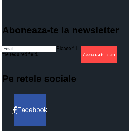
Aboneaza-te la newsletter
Please fill
the required field.
Aboneaza-te acum
Pe retele sociale
Facebook