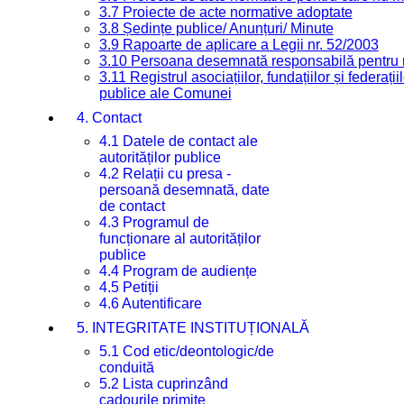
3.7 Proiecte de acte normative adoptate
3.8 Ședințe publice/ Anunțuri/ Minute
3.9 Rapoarte de aplicare a Legii nr. 52/2003
3.10 Persoana desemnată responsabilă pentru re
3.11 Registrul asociațiilor, fundațiilor și federații
publice ale Comunei
4. Contact
4.1 Datele de contact ale
autorităților publice
4.2 Relații cu presa -
persoană desemnată, date
de contact
4.3 Programul de
funcționare al autorităților
publice
4.4 Program de audiențe
4.5 Petiții
4.6 Autentificare
5. INTEGRITATE INSTITUȚIONALĂ
5.1 Cod etic/deontologic/de
conduită
5.2 Lista cuprinzând
cadourile primite