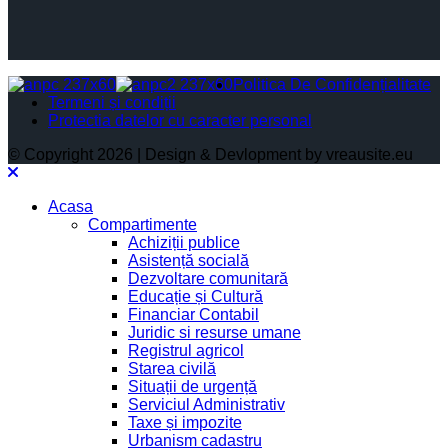
Politica De Confidențialitate
Termeni și condiții
Protectia datelor cu caracter personal
© Copyright 2026 | Design & Devlopment by vreausite.eu
Acasa
Compartimente
Achiziții publice
Asistență socială
Dezvoltare comunitară
Educație și Cultură
Financiar Contabil
Juridic si resurse umane
Registrul agricol
Starea civilă
Situații de urgență
Serviciul Administrativ
Taxe și impozite
Urbanism cadastru