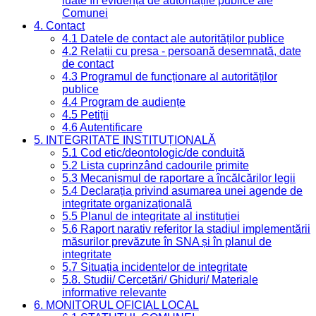
luate în evidență de autoritățile publice ale
Comunei
4. Contact
4.1 Datele de contact ale autorităților publice
4.2 Relații cu presa - persoană desemnată, date
de contact
4.3 Programul de funcționare al autorităților
publice
4.4 Program de audiențe
4.5 Petiții
4.6 Autentificare
5. INTEGRITATE INSTITUȚIONALĂ
5.1 Cod etic/deontologic/de conduită
5.2 Lista cuprinzând cadourile primite
5.3 Mecanismul de raportare a încălcărilor legii
5.4 Declarația privind asumarea unei agende de
integritate organizațională
5.5 Planul de integritate al instituției
5.6 Raport narativ referitor la stadiul implementării
măsurilor prevăzute în SNA și în planul de
integritate
5.7 Situația incidentelor de integritate
5.8. Studii/ Cercetări/ Ghiduri/ Materiale
informative relevante
6. MONITORUL OFICIAL LOCAL