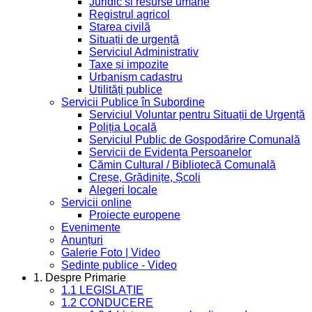
Juridic si resurse umane
Registrul agricol
Starea civilă
Situații de urgență
Serviciul Administrativ
Taxe și impozite
Urbanism cadastru
Utilități publice
Servicii Publice în Subordine
Serviciul Voluntar pentru Situații de Urgență
Poliția Locală
Serviciul Public de Gospodărire Comunală
Servicii de Evidența Persoanelor
Cămin Cultural / Bibliotecă Comunală
Creșe, Grădinițe, Școli
Alegeri locale
Servicii online
Proiecte europene
Evenimente
Anunțuri
Galerie Foto | Video
Sedinte publice - Video
1. Despre Primarie
1.1 LEGISLAȚIE
1.2 CONDUCERE