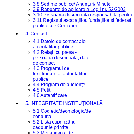
3.8 Ședințe publice/ Anunțuri/ Minute
3.9 Rapoarte de aplicare a Legii nr. 52/2003
3.10 Persoana desemnată responsabilă pentru re
3.11 Registrul asociațiilor, fundațiilor și federații
publice ale Comunei
4. Contact
4.1 Datele de contact ale
autorităților publice
4.2 Relații cu presa -
persoană desemnată, date
de contact
4.3 Programul de
funcționare al autorităților
publice
4.4 Program de audiențe
4.5 Petiții
4.6 Autentificare
5. INTEGRITATE INSTITUȚIONALĂ
5.1 Cod etic/deontologic/de
conduită
5.2 Lista cuprinzând
cadourile primite
5.3 Mecanismul de