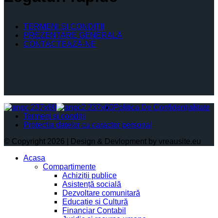
TERMENI ŞI CONDIŢII
PREZENTARE GENERALĂ
CONTACTEAZĂ-NE
Politica De Confidențialitate
Termeni și condiții
Protectia datelor cu caracter personal
© Copyright 2026 | Design & Devlopment by vreausite.eu
Acasa
Compartimente
Achiziții publice
Asistență socială
Dezvoltare comunitară
Educație și Cultură
Financiar Contabil