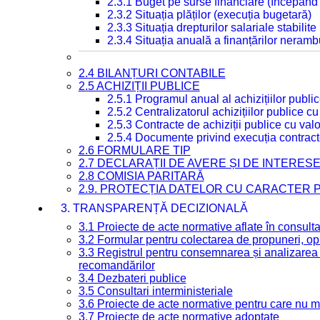
2.3.1 Buget pe surse financiare (începând
2.3.2 Situația plăților (execuția bugetară)
2.3.3 Situația drepturilor salariale stabilit
2.3.4 Situația anuală a finanțărilor neramb
2.4 BILANȚURI CONTABILE
2.5 ACHIZIȚII PUBLICE
2.5.1 Programul anual al achizițiilor publi
2.5.2 Centralizatorul achizițiilor publice 
2.5.3 Contracte de achiziții publice cu va
2.5.4 Documente privind execuția contract
2.6 FORMULARE TIP
2.7 DECLARAȚII DE AVERE ȘI DE INTERES
2.8 COMISIA PARITARĂ
2.9. PROTECȚIA DATELOR CU CARACTER
3. TRANSPARENȚĂ DECIZIONALĂ
3.1 Proiecte de acte normative aflate în consult
3.2 Formular pentru colectarea de propuneri, opi
3.3 Registrul pentru consemnarea și analizarea p
recomandărilor
3.4 Dezbateri publice
3.5 Consultari interministeriale
3.6 Proiecte de acte normative pentru care nu ma
3.7 Proiecte de acte normative adoptate