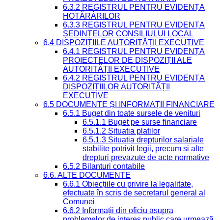
6.3.2 REGISTRUL PENTRU EVIDENȚA
HOTĂRÂRILOR
6.3.3 REGISTRUL PENTRU EVIDENȚA
ȘEDINȚELOR CONSILIULUI LOCAL
6.4 DISPOZIȚIILE AUTORITĂȚII EXECUTIVE
6.4.1 REGISTRUL PENTRU EVIDENȚA
PROIECTELOR DE DISPOZIȚII ALE
AUTORITĂȚII EXECUTIVE
6.4.2 REGISTRUL PENTRU EVIDENȚA
DISPOZIȚIILOR AUTORITĂȚII
EXECUTIVE
6.5 DOCUMENTE ȘI INFORMAȚII FINANCIARE
6.5.1 Buget din toate sursele de venituri
6.5.1.1 Buget pe surse financiare
6.5.1.2 Situatia platilor
6.5.1.3 Situatia drepturilor salariale
stabilite potrivit legii, precum si alte
drepturi prevazute de acte normative
6.5.2 Bilanturi contabile
6.6. ALTE DOCUMENTE
6.6.1 Obiecțiile cu privire la legalitate,
efectuate în scris de secretarul general al
Comunei
6.6.2 Informații din oficiu asupra
problemelor de interes public care urmează