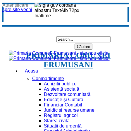
Autentificare
spre site vechi
PRIMĂRIA COMUNEI
FRUMUȘANI
Acasa
Compartimente
Achiziții publice
Asistență socială
Dezvoltare comunitară
Educație și Cultură
Financiar Contabil
Juridic si resurse umane
Registrul agricol
Starea civilă
Situații de urgență