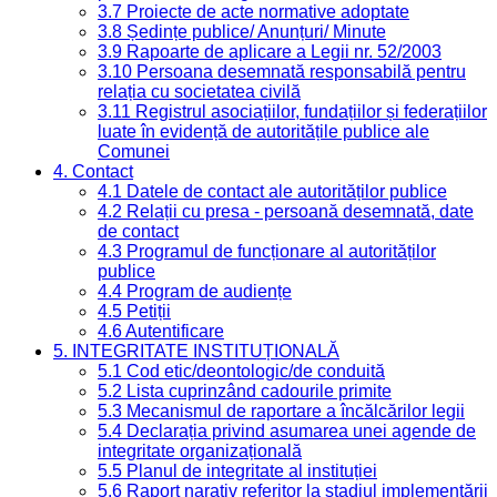
3.7 Proiecte de acte normative adoptate
3.8 Ședințe publice/ Anunțuri/ Minute
3.9 Rapoarte de aplicare a Legii nr. 52/2003
3.10 Persoana desemnată responsabilă pentru
relația cu societatea civilă
3.11 Registrul asociațiilor, fundațiilor și federațiilor
luate în evidență de autoritățile publice ale
Comunei
4. Contact
4.1 Datele de contact ale autorităților publice
4.2 Relații cu presa - persoană desemnată, date
de contact
4.3 Programul de funcționare al autorităților
publice
4.4 Program de audiențe
4.5 Petiții
4.6 Autentificare
5. INTEGRITATE INSTITUȚIONALĂ
5.1 Cod etic/deontologic/de conduită
5.2 Lista cuprinzând cadourile primite
5.3 Mecanismul de raportare a încălcărilor legii
5.4 Declarația privind asumarea unei agende de
integritate organizațională
5.5 Planul de integritate al instituției
5.6 Raport narativ referitor la stadiul implementării