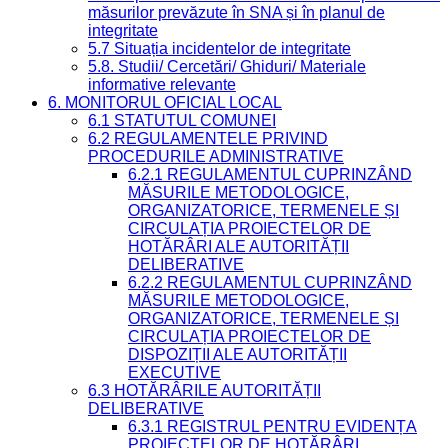
măsurilor prevăzute în SNA și în planul de
integritate
5.7 Situația incidentelor de integritate
5.8. Studii/ Cercetări/ Ghiduri/ Materiale
informative relevante
6. MONITORUL OFICIAL LOCAL
6.1 STATUTUL COMUNEI
6.2 REGULAMENTELE PRIVIND
PROCEDURILE ADMINISTRATIVE
6.2.1 REGULAMENTUL CUPRINZÂND
MĂSURILE METODOLOGICE,
ORGANIZATORICE, TERMENELE ȘI
CIRCULAȚIA PROIECTELOR DE
HOTĂRÂRI ALE AUTORITĂȚII
DELIBERATIVE
6.2.2 REGULAMENTUL CUPRINZÂND
MĂSURILE METODOLOGICE,
ORGANIZATORICE, TERMENELE ȘI
CIRCULAȚIA PROIECTELOR DE
DISPOZIȚII ALE AUTORITĂȚII
EXECUTIVE
6.3 HOTĂRÂRILE AUTORITĂȚII
DELIBERATIVE
6.3.1 REGISTRUL PENTRU EVIDENȚA
PROIECTELOR DE HOTĂRÂRI