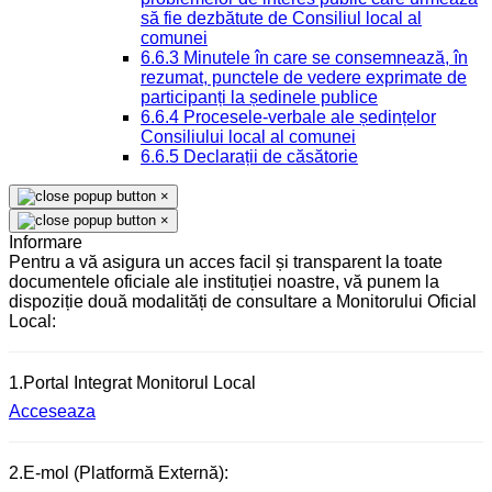
să fie dezbătute de Consiliul local al
comunei
6.6.3 Minutele în care se consemnează, în
rezumat, punctele de vedere exprimate de
participanți la ședinele publice
6.6.4 Procesele-verbale ale ședințelor
Consiliului local al comunei
6.6.5 Declarații de căsătorie
×
×
Informare
Pentru a vă asigura un acces facil și transparent la toate
documentele oficiale ale instituției noastre, vă punem la
dispoziție două modalități de consultare a Monitorului Oficial
Local:
1.Portal Integrat Monitorul Local
Acceseaza
2.E-mol (Platformă Externă):