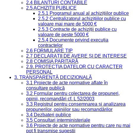
2.4 BILANȚURI CONTABILE
2.5 ACHIZIȚII PUBLICE
2.5.1 Programul anual al achizițiilor publice
2.5.2 Centralizatorul achizițiilor publice cu
valoare mai mare de 5000 €
2.5.3 Contracte de achiziții publice cu
valoare de peste 5000 €
2.5.4 Documente privind execuția
contractelor
2.6 FORMULARE TIP
2.7 DECLARAȚII DE AVERE ȘI DE INTERESE
2.8 COMISIA PARITARĂ
2.9. PROTECȚIA DATELOR CU CARACTER
PERSONAL
3. TRANSPARENȚĂ DECIZIONALĂ
3.1 Proiecte de acte normative aflate în
consultare publică
3.2 Formular pentru colectarea de propuneri,
opinii, recomandări cf. L 52/2003
3.3 Registrul pentru consemnarea și analizarea
propunerilor, opiniilor sau recomandărilor
3.4 Dezbateri publice
3.5 Consultari interministeriale
3.6 Proiecte de acte normative pentru care nu mai
pot fi transmise sugestii