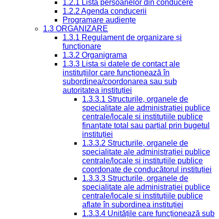
1.2.1 Lista persoanelor din conducere
1.2.2 Agenda conducerii
Programare audiențe
1.3 ORGANIZARE
1.3.1 Regulament de organizare și
funcționare
1.3.2 Organigrama
1.3.3 Lista și datele de contact ale
instituțiilor care funcționează în
subordinea/coordonarea sau sub
autoritatea instituției
1.3.3.1 Structurile, organele de
specialitate ale administrației publice
centrale/locale și instituțiile publice
finanțate total sau parțial prin bugetul
instituției
1.3.3.2 Structurile, organele de
specialitate ale administrației publice
centrale/locale și instituțiile publice
coordonate de conducătorul instituției
1.3.3.3 Structurile, organele de
specialitate ale administrației publice
centrale/locale și instituțiile publice
aflate în subordinea instituției
1.3.3.4 Unitățile care funcționează sub