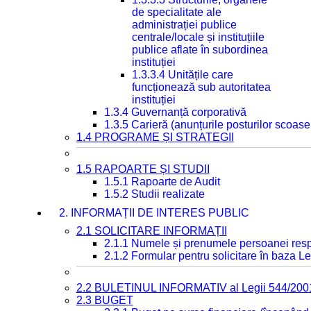
de specialitate ale
administrației publice
centrale/locale și instituțiile
publice aflate în subordinea
instituției
1.3.3.4 Unitățile care
funcționează sub autoritatea
instituției
1.3.4 Guvernanță corporativă
1.3.5 Carieră (anunțurile posturilor scoase
1.4 PROGRAME ȘI STRATEGII
1.5 RAPOARTE ȘI STUDII
1.5.1 Rapoarte de Audit
1.5.2 Studii realizate
2. INFORMAȚII DE INTERES PUBLIC
2.1 SOLICITARE INFORMAȚII
2.1.1 Numele și prenumele persoanei resp
2.1.2 Formular pentru solicitare în baza Le
2.2 BULETINUL INFORMATIV al Legii 544/200
2.3 BUGET