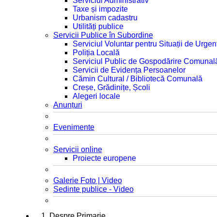
Serviciul Administrativ
Taxe și impozite
Urbanism cadastru
Utilități publice
Servicii Publice în Subordine
Serviciul Voluntar pentru Situații de Urgen
Poliția Locală
Serviciul Public de Gospodărire Comunal
Servicii de Evidența Persoanelor
Cămin Cultural / Bibliotecă Comunală
Creșe, Grădinițe, Școli
Alegeri locale
Anunțuri
Evenimente
Servicii online
Proiecte europene
Galerie Foto | Video
Sedinte publice - Video
1. Despre Primarie