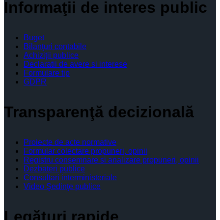
Informaţii de interes public
Buget
Bilanţuri contabile
Achiziţii publice
Declaratii de avere si interese
Formulare tip
GDPR
Transparenţă decizională
Proiecte de acte normative
Formular colectare propuneri, opinii
Registru consemnare si analizare propuneri, opinii
Dezbateri publice
Consultari interministeriale
Video Şedinţe publice
Legături rapide