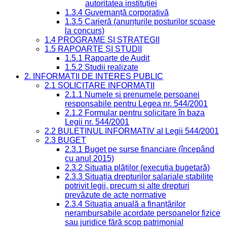
autoritatea instituției
1.3.4 Guvernanță corporativă
1.3.5 Carieră (anunțurile posturilor scoase
la concurs)
1.4 PROGRAME ȘI STRATEGII
1.5 RAPOARTE ȘI STUDII
1.5.1 Rapoarte de Audit
1.5.2 Studii realizate
2. INFORMAȚII DE INTERES PUBLIC
2.1 SOLICITARE INFORMAȚII
2.1.1 Numele și prenumele persoanei
responsabile pentru Legea nr. 544/2001
2.1.2 Formular pentru solicitare în baza
Legii nr. 544/2001
2.2 BULETINUL INFORMATIV al Legii 544/2001
2.3 BUGET
2.3.1 Buget pe surse financiare (începând
cu anul 2015)
2.3.2 Situația plăților (execuția bugetară)
2.3.3 Situația drepturilor salariale stabilite
potrivit legii, precum și alte drepturi
prevăzute de acte normative
2.3.4 Situația anuală a finanțărilor
nerambursabile acordate persoanelor fizice
sau juridice fără scop patrimonial