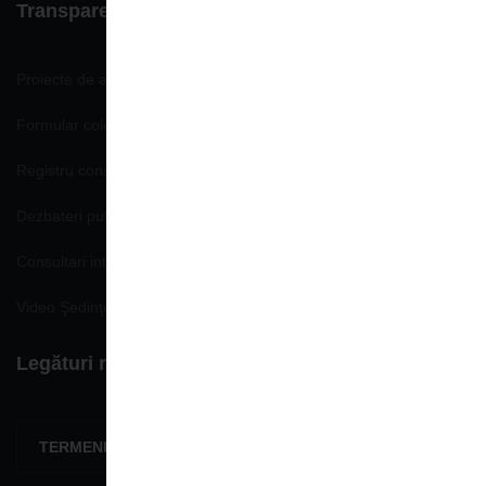
Transparenţă decizională
Proiecte de acte normative
Formular colectare propuneri, opinii
Registru consemnare si analizare propuneri, opinii
Dezbateri publice
Consultari interministeriale
Video Şedinţe publice
Legături rapide
TERMENI ŞI CONDIŢII