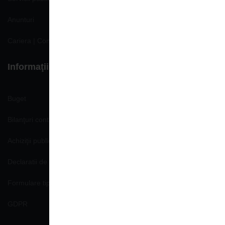
Anunturi
Cariera | Concursuri | Locuri de munca
Informaţii de interes public
Buget
Bilanţuri contabile
Achiziţii publice
Declaratii de avere si interese
Formulare tip
GDPR