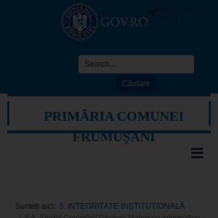
spre site
vechi
PRIMĂRIA COMUNEI
FRUMUȘANI
Sunteți aici:
5. INTEGRITATE INSTITUȚIONALĂ
5.8. Studii/ Cercetări/ Ghiduri/ Materiale informative