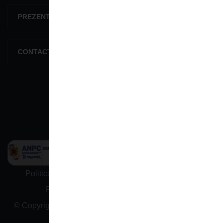
PREZENTARE GENERALĂ
CONTACTEAZĂ-NE
Politica De Confidențialitate
Termeni și condiții
Protectia datelor cu caracter personal
© Copyright 2026 | Design & Devlopment by vreausite.eu