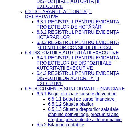
DISPOZIȚII ALE AUTORITĂȚII
EXECUTIVE
6.3 HOTĂRÂRILE AUTORITĂȚII
DELIBERATIVE
6.3.1 REGISTRUL PENTRU EVIDENȚA
PROIECTELOR DE HOTĂRÂRI
6.3.2 REGISTRUL PENTRU EVIDENȚA
HOTĂRÂRILOR
6.3.3 REGISTRUL PENTRU EVIDENȚA
ȘEDINȚELOR CONSILIULUI LOCAL
6.4 DISPOZIȚIILE AUTORITĂȚII EXECUTIVE
6.4.1 REGISTRUL PENTRU EVIDENȚA
PROIECTELOR DE DISPOZIȚII ALE
AUTORITĂȚII EXECUTIVE
6.4.2 REGISTRUL PENTRU EVIDENȚA
DISPOZIȚIILOR AUTORITĂȚII
EXECUTIVE
6.5 DOCUMENTE ȘI INFORMAȚII FINANCIARE
6.5.1 Buget din toate sursele de venituri
6.5.1.1 Buget pe surse financiare
6.5.1.2 Situatia platilor
6.5.1.3 Situatia drepturilor salariale
stabilite potrivit legii, precum si alte
drepturi prevazute de acte normative
6.5.2 Bilanturi contabile