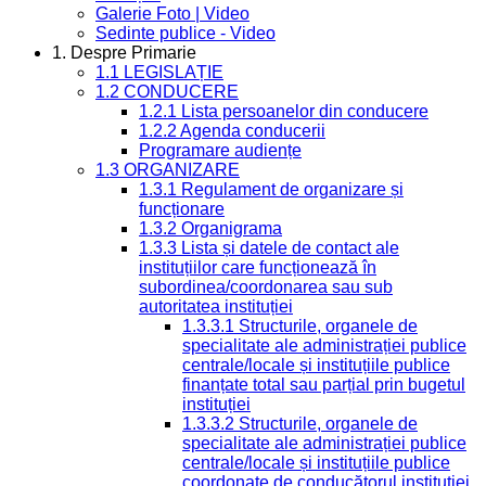
Galerie Foto | Video
Sedinte publice - Video
1. Despre Primarie
1.1 LEGISLAȚIE
1.2 CONDUCERE
1.2.1 Lista persoanelor din conducere
1.2.2 Agenda conducerii
Programare audiențe
1.3 ORGANIZARE
1.3.1 Regulament de organizare și
funcționare
1.3.2 Organigrama
1.3.3 Lista și datele de contact ale
instituțiilor care funcționează în
subordinea/coordonarea sau sub
autoritatea instituției
1.3.3.1 Structurile, organele de
specialitate ale administrației publice
centrale/locale și instituțiile publice
finanțate total sau parțial prin bugetul
instituției
1.3.3.2 Structurile, organele de
specialitate ale administrației publice
centrale/locale și instituțiile publice
coordonate de conducătorul instituției