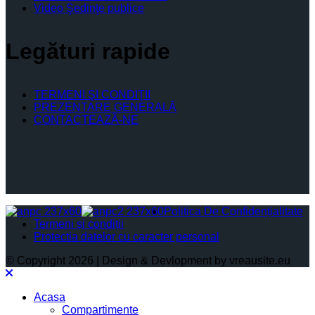
Video Şedinţe publice
Legături rapide
TERMENI ŞI CONDIŢII
PREZENTARE GENERALĂ
CONTACTEAZĂ-NE
Politica De Confidențialitate
Termeni și condiții
Protectia datelor cu caracter personal
© Copyright 2026 | Design & Devlopment by vreausite.eu
Acasa
Compartimente