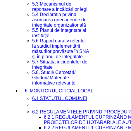
5.3 Mecanismul de
raportare a încălcărilor legii
5.4 Declarația privind
asumarea unei agende de
integritate organizațională
5.5 Planul de integritate al
instituției
5.6 Raport narativ referitor
la stadiul implementării
măsurilor prevăzute în SNA
și în planul de integritate
5.7 Situația incidentelor de
integritate
5.8. Studii/ Cercetări/
Ghiduri/ Materiale
informative relevante
6. MONITORUL OFICIAL LOCAL
6.1 STATUTUL COMUNEI
6.2 REGULAMENTELE PRIVIND PROCEDURI
6.2.1 REGULAMENTUL CUPRINZÂND M
PROIECTELOR DE HOTĂRÂRI ALE AUT
6.2.2 REGULAMENTUL CUPRINZÂND M