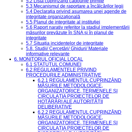
5.2 Lista cuprinzând cadourile primite
5.3 Mecanismul de raportare a încălcărilor legii
5.4 Declarația privind asumarea unei agende de
integritate organizațională
5.5 Planul de integritate al instituției
5.6 Raport narativ referitor la stadiul implementării
măsurilor prevăzute în SNA și în planul de
integritate
5.7 Situația incidentelor de integritate
5.8. Studii/ Cercetări/ Ghiduri/ Materiale
informative relevante
6. MONITORUL OFICIAL LOCAL
6.1 STATUTUL COMUNEI
6.2 REGULAMENTELE PRIVIND
PROCEDURILE ADMINISTRATIVE
6.2.1 REGULAMENTUL CUPRINZÂND
MĂSURILE METODOLOGICE,
ORGANIZATORICE, TERMENELE ȘI
CIRCULAȚIA PROIECTELOR DE
HOTĂRÂRI ALE AUTORITĂȚII
DELIBERATIVE
6.2.2 REGULAMENTUL CUPRINZÂND
MĂSURILE METODOLOGICE,
ORGANIZATORICE, TERMENELE ȘI
CIRCULAȚIA PROIECTELOR DE