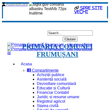
Autentificare
spre site
vechi
PRIMĂRIA COMUNEI
FRUMUȘANI
Acasa
Compartimente
Achiziții publice
Asistență socială
Dezvoltare comunitară
Educație și Cultură
Financiar Contabil
Juridic si resurse umane
Registrul agricol
Starea civilă