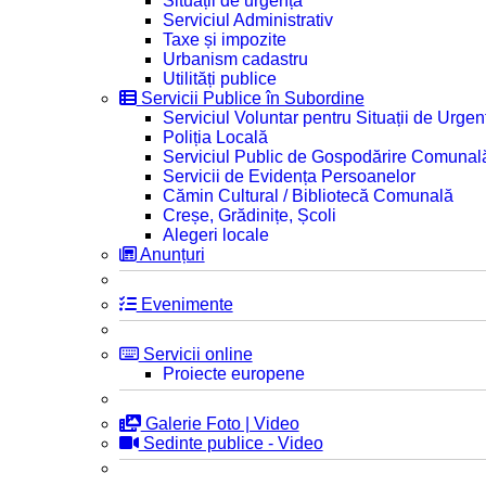
Situații de urgență
Serviciul Administrativ
Taxe și impozite
Urbanism cadastru
Utilități publice
Servicii Publice în Subordine
Serviciul Voluntar pentru Situații de Urgen
Poliția Locală
Serviciul Public de Gospodărire Comunal
Servicii de Evidența Persoanelor
Cămin Cultural / Bibliotecă Comunală
Creșe, Grădinițe, Școli
Alegeri locale
Anunțuri
Evenimente
Servicii online
Proiecte europene
Galerie Foto | Video
Sedinte publice - Video