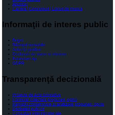
Anunturi
Cariera | Concursuri | Locuri de munca
Informaţii de interes public
Buget
Bilanţuri contabile
Achiziţii publice
Declaratii de avere si interese
Formulare tip
GDPR
Transparenţă decizională
Proiecte de acte normative
Formular colectare propuneri, opinii
Registru consemnare si analizare propuneri, opinii
Dezbateri publice
Consultari interministeriale