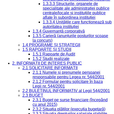
1.3.3.3 Structurile, organele de
specialitate ale administrației publice
centrale/locale și instituțiile publice
aflate în subordinea instituției
1.3.3.4 Unitățile care funcționează sub
autoritatea instituției
1.3.4 Guvernanță corporativă
1.3.5 Carieră (anunțurile posturilor scoase
la concurs)
1.4 PROGRAME ȘI STRATEGII
1.5 RAPOARTE ȘI STUDII
1.5.1 Rapoarte de Audit
1.5.2 Studii realizate
2. INFORMAȚII DE INTERES PUBLIC
2.1 SOLICITARE INFORMAȚII
2.1.1 Numele și prenumele persoanei
responsabile pentru Legea nr. 544/2001
2.1.2 Formular pentru solicitare în baza
Legii nr. 544/2001
2.2 BULETINUL INFORMATIV al Legii 544/2001
2.3 BUGET
2.3.1 Buget pe surse financiare (începând
cu anul 2015)
2.3.2 Situația plăților (execuția bugetară)
2.3.3 Situația drepturilor salariale stabilite