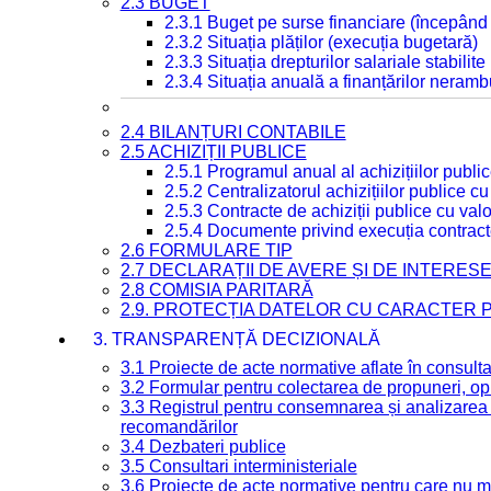
2.3 BUGET
2.3.1 Buget pe surse financiare (începând
2.3.2 Situația plăților (execuția bugetară)
2.3.3 Situația drepturilor salariale stabilit
2.3.4 Situația anuală a finanțărilor neramb
2.4 BILANȚURI CONTABILE
2.5 ACHIZIȚII PUBLICE
2.5.1 Programul anual al achizițiilor publi
2.5.2 Centralizatorul achizițiilor publice 
2.5.3 Contracte de achiziții publice cu va
2.5.4 Documente privind execuția contract
2.6 FORMULARE TIP
2.7 DECLARAȚII DE AVERE ȘI DE INTERES
2.8 COMISIA PARITARĂ
2.9. PROTECȚIA DATELOR CU CARACTER
3. TRANSPARENȚĂ DECIZIONALĂ
3.1 Proiecte de acte normative aflate în consult
3.2 Formular pentru colectarea de propuneri, opi
3.3 Registrul pentru consemnarea și analizarea p
recomandărilor
3.4 Dezbateri publice
3.5 Consultari interministeriale
3.6 Proiecte de acte normative pentru care nu ma