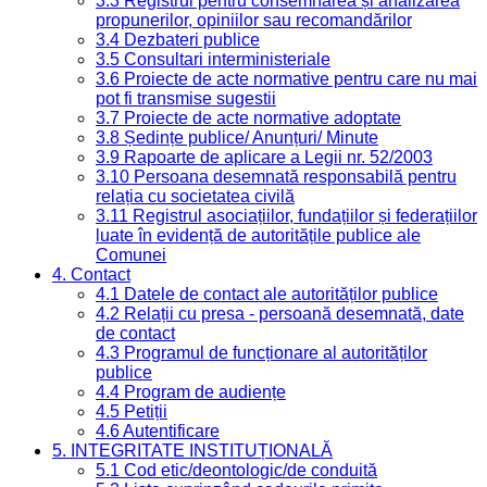
3.3 Registrul pentru consemnarea și analizarea
propunerilor, opiniilor sau recomandărilor
3.4 Dezbateri publice
3.5 Consultari interministeriale
3.6 Proiecte de acte normative pentru care nu mai
pot fi transmise sugestii
3.7 Proiecte de acte normative adoptate
3.8 Ședințe publice/ Anunțuri/ Minute
3.9 Rapoarte de aplicare a Legii nr. 52/2003
3.10 Persoana desemnată responsabilă pentru
relația cu societatea civilă
3.11 Registrul asociațiilor, fundațiilor și federațiilor
luate în evidență de autoritățile publice ale
Comunei
4. Contact
4.1 Datele de contact ale autorităților publice
4.2 Relații cu presa - persoană desemnată, date
de contact
4.3 Programul de funcționare al autorităților
publice
4.4 Program de audiențe
4.5 Petiții
4.6 Autentificare
5. INTEGRITATE INSTITUȚIONALĂ
5.1 Cod etic/deontologic/de conduită