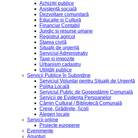
Achiziții publice
Asistență socială
Dezvoltare comunitară
Educație și Cultură
Financiar Contabil
Juridic si resurse umane
Registrul agricol
Starea civilă
Situații de urgență
Serviciul Administrativ
Taxe și impozite
Urbanism cadastru
Utilități publice
Servicii Publice în Subordine
Serviciul Voluntar pentru Situații de Urgență
Poliția Locală
Serviciul Public de Gospodărire Comunală
Servicii de Evidența Persoanelor
Cămin Cultural / Bibliotecă Comunală
Creșe, Grădinițe, Școli
Alegeri locale
Servicii online
Proiecte europene
Evenimente
Anunțuri