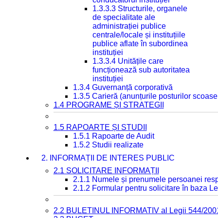
1.3.3.3 Structurile, organele
de specialitate ale
administrației publice
centrale/locale și instituțiile
publice aflate în subordinea
instituției
1.3.3.4 Unitățile care
funcționează sub autoritatea
instituției
1.3.4 Guvernanță corporativă
1.3.5 Carieră (anunțurile posturilor scoase
1.4 PROGRAME ȘI STRATEGII
1.5 RAPOARTE ȘI STUDII
1.5.1 Rapoarte de Audit
1.5.2 Studii realizate
2. INFORMAȚII DE INTERES PUBLIC
2.1 SOLICITARE INFORMAȚII
2.1.1 Numele și prenumele persoanei resp
2.1.2 Formular pentru solicitare în baza Le
2.2 BULETINUL INFORMATIV al Legii 544/200