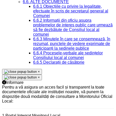
6.6. ALTE DOCUMENTE
6.6.1 Obiecțiile cu privire la legalitate,
efectuate în scris de secretarul general al
Comunei
6.6.2 Informații din oficiu asupra
problemelor de interes public care urmează
să fie dezbătute de Consiliul local al
comunei
6.6.3 Minutele în care se consemnează, în
rezumat, punctele de vedere exprimate de
participanți la ședinele publice
6.6.4 Procesele-verbale ale ședințelor
Consiliului local al comunei
6.6.5 Declarații de căsătorie
×
×
Informare
Pentru a vă asigura un acces facil și transparent la toate
documentele oficiale ale instituției noastre, vă punem la
dispoziție două modalități de consultare a Monitorului Oficial
Local:
1.Portal Integrat Monitorul Local