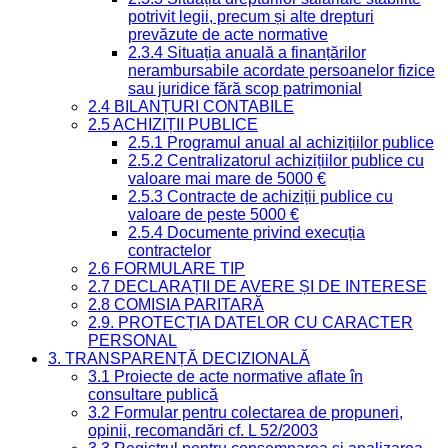
potrivit legii, precum și alte drepturi
prevăzute de acte normative
2.3.4 Situația anuală a finanțărilor
nerambursabile acordate persoanelor fizice
sau juridice fără scop patrimonial
2.4 BILANȚURI CONTABILE
2.5 ACHIZIȚII PUBLICE
2.5.1 Programul anual al achizițiilor publice
2.5.2 Centralizatorul achizițiilor publice cu
valoare mai mare de 5000 €
2.5.3 Contracte de achiziții publice cu
valoare de peste 5000 €
2.5.4 Documente privind execuția
contractelor
2.6 FORMULARE TIP
2.7 DECLARAȚII DE AVERE ȘI DE INTERESE
2.8 COMISIA PARITARĂ
2.9. PROTECȚIA DATELOR CU CARACTER
PERSONAL
3. TRANSPARENȚĂ DECIZIONALĂ
3.1 Proiecte de acte normative aflate în
consultare publică
3.2 Formular pentru colectarea de propuneri,
opinii, recomandări cf. L 52/2003