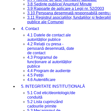
3.8 Ședințe publice/ Anunțuri/ Minute
3.9 Rapoarte de aplicare a Legii nr. 52/2003
3.10 Persoana desemnată responsabilă pentru re
3.11 Registrul asociațiilor, fundațiilor și federații
publice ale Comunei
4. Contact
4.1 Datele de contact ale
autorităților publice
4.2 Relații cu presa -
persoană desemnată, date
de contact
4.3 Programul de
funcționare al autorităților
publice
4.4 Program de audiențe
4.5 Petiții
4.6 Autentificare
5. INTEGRITATE INSTITUȚIONALĂ
5.1 Cod etic/deontologic/de
conduită
5.2 Lista cuprinzând
cadourile primite
5.3 Mecanismul de