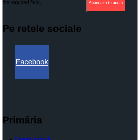
the required field.
Aboneaza-te acum
Pe retele sociale
Facebook
Primăria
Despre comună