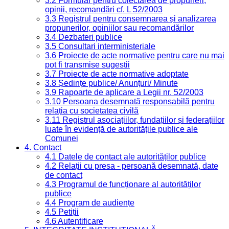
3.2 Formular pentru colectarea de propuneri,
opinii, recomandări cf. L 52/2003
3.3 Registrul pentru consemnarea și analizarea
propunerilor, opiniilor sau recomandărilor
3.4 Dezbateri publice
3.5 Consultari interministeriale
3.6 Proiecte de acte normative pentru care nu mai
pot fi transmise sugestii
3.7 Proiecte de acte normative adoptate
3.8 Ședințe publice/ Anunțuri/ Minute
3.9 Rapoarte de aplicare a Legii nr. 52/2003
3.10 Persoana desemnată responsabilă pentru
relația cu societatea civilă
3.11 Registrul asociațiilor, fundațiilor și federațiilor
luate în evidență de autoritățile publice ale
Comunei
4. Contact
4.1 Datele de contact ale autorităților publice
4.2 Relații cu presa - persoană desemnată, date
de contact
4.3 Programul de funcționare al autorităților
publice
4.4 Program de audiențe
4.5 Petiții
4.6 Autentificare