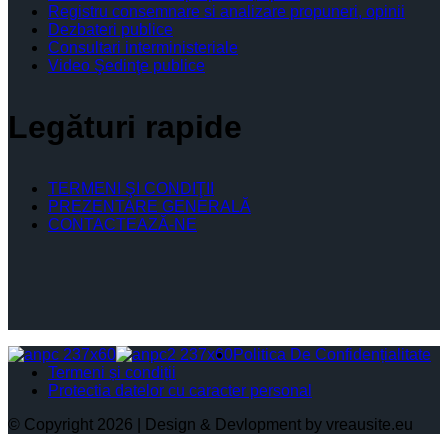
Registru consemnare si analizare propuneri, opinii
Dezbateri publice
Consultari interministeriale
Video Şedinţe publice
Legături rapide
TERMENI ŞI CONDIŢII
PREZENTARE GENERALĂ
CONTACTEAZĂ-NE
Politica De Confidențialitate
Termeni și condiții
Protectia datelor cu caracter personal
© Copyright 2026 | Design & Devlopment by vreausite.eu