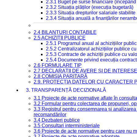
2.3.1 Buget pe surse financiare (începând
2.3.2 Situația plăților (execuția bugetară)
2.3.3 Situația drepturilor salariale stabilit
2.3.4 Situația anuală a finanțărilor neramb
2.4 BILANȚURI CONTABILE
2.5 ACHIZIȚII PUBLICE
2.5.1 Programul anual al achizițiilor publi
2.5.2 Centralizatorul achizițiilor publice 
2.5.3 Contracte de achiziții publice cu va
2.5.4 Documente privind execuția contract
2.6 FORMULARE TIP
2.7 DECLARAȚII DE AVERE ȘI DE INTERES
2.8 COMISIA PARITARĂ
2.9. PROTECȚIA DATELOR CU CARACTER
3. TRANSPARENȚĂ DECIZIONALĂ
3.1 Proiecte de acte normative aflate în consult
3.2 Formular pentru colectarea de propuneri, opi
3.3 Registrul pentru consemnarea și analizarea p
recomandărilor
3.4 Dezbateri publice
3.5 Consultari interministeriale
3.6 Proiecte de acte normative pentru care nu ma
3.7 Proiecte de acte normative adoptate