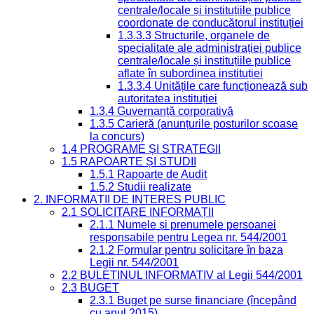
centrale/locale și instituțiile publice
coordonate de conducătorul instituției
1.3.3.3 Structurile, organele de
specialitate ale administrației publice
centrale/locale și instituțiile publice
aflate în subordinea instituției
1.3.3.4 Unitățile care funcționează sub
autoritatea instituției
1.3.4 Guvernanță corporativă
1.3.5 Carieră (anunțurile posturilor scoase
la concurs)
1.4 PROGRAME ȘI STRATEGII
1.5 RAPOARTE ȘI STUDII
1.5.1 Rapoarte de Audit
1.5.2 Studii realizate
2. INFORMAȚII DE INTERES PUBLIC
2.1 SOLICITARE INFORMAȚII
2.1.1 Numele și prenumele persoanei
responsabile pentru Legea nr. 544/2001
2.1.2 Formular pentru solicitare în baza
Legii nr. 544/2001
2.2 BULETINUL INFORMATIV al Legii 544/2001
2.3 BUGET
2.3.1 Buget pe surse financiare (începând
cu anul 2015)