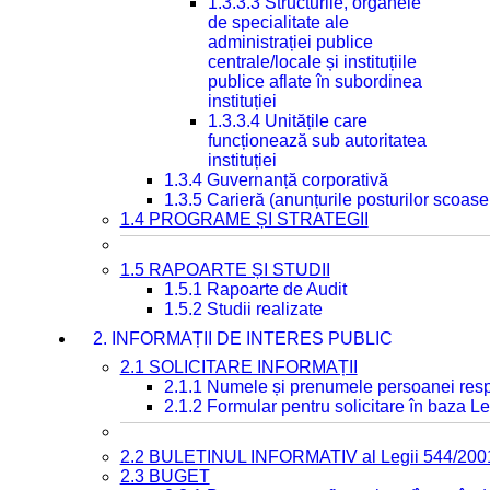
1.3.3.3 Structurile, organele
de specialitate ale
administrației publice
centrale/locale și instituțiile
publice aflate în subordinea
instituției
1.3.3.4 Unitățile care
funcționează sub autoritatea
instituției
1.3.4 Guvernanță corporativă
1.3.5 Carieră (anunțurile posturilor scoase
1.4 PROGRAME ȘI STRATEGII
1.5 RAPOARTE ȘI STUDII
1.5.1 Rapoarte de Audit
1.5.2 Studii realizate
2. INFORMAȚII DE INTERES PUBLIC
2.1 SOLICITARE INFORMAȚII
2.1.1 Numele și prenumele persoanei resp
2.1.2 Formular pentru solicitare în baza Le
2.2 BULETINUL INFORMATIV al Legii 544/200
2.3 BUGET