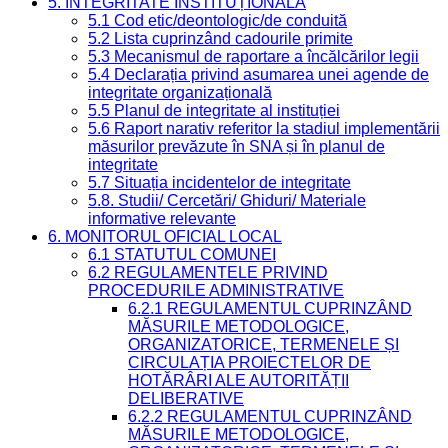
5. INTEGRITATE INSTITUȚIONALĂ
5.1 Cod etic/deontologic/de conduită
5.2 Lista cuprinzând cadourile primite
5.3 Mecanismul de raportare a încălcărilor legii
5.4 Declarația privind asumarea unei agende de
integritate organizațională
5.5 Planul de integritate al instituției
5.6 Raport narativ referitor la stadiul implementării
măsurilor prevăzute în SNA și în planul de
integritate
5.7 Situația incidentelor de integritate
5.8. Studii/ Cercetări/ Ghiduri/ Materiale
informative relevante
6. MONITORUL OFICIAL LOCAL
6.1 STATUTUL COMUNEI
6.2 REGULAMENTELE PRIVIND
PROCEDURILE ADMINISTRATIVE
6.2.1 REGULAMENTUL CUPRINZÂND
MĂSURILE METODOLOGICE,
ORGANIZATORICE, TERMENELE ȘI
CIRCULAȚIA PROIECTELOR DE
HOTĂRÂRI ALE AUTORITĂȚII
DELIBERATIVE
6.2.2 REGULAMENTUL CUPRINZÂND
MĂSURILE METODOLOGICE,