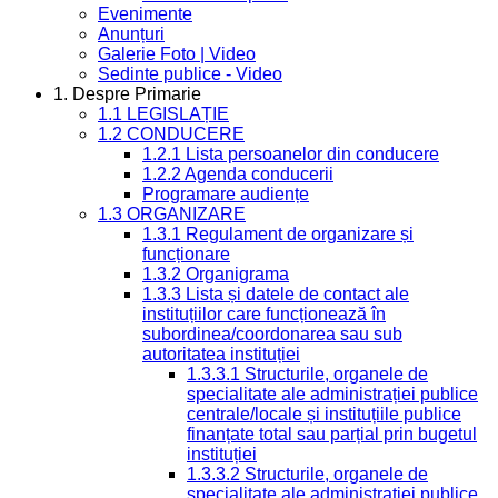
Evenimente
Anunțuri
Galerie Foto | Video
Sedinte publice - Video
1. Despre Primarie
1.1 LEGISLAȚIE
1.2 CONDUCERE
1.2.1 Lista persoanelor din conducere
1.2.2 Agenda conducerii
Programare audiențe
1.3 ORGANIZARE
1.3.1 Regulament de organizare și
funcționare
1.3.2 Organigrama
1.3.3 Lista și datele de contact ale
instituțiilor care funcționează în
subordinea/coordonarea sau sub
autoritatea instituției
1.3.3.1 Structurile, organele de
specialitate ale administrației publice
centrale/locale și instituțiile publice
finanțate total sau parțial prin bugetul
instituției
1.3.3.2 Structurile, organele de
specialitate ale administrației publice