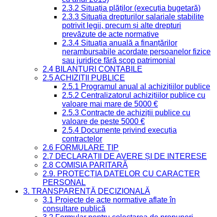
2.3.2 Situația plăților (execuția bugetară)
2.3.3 Situația drepturilor salariale stabilite
potrivit legii, precum și alte drepturi
prevăzute de acte normative
2.3.4 Situația anuală a finanțărilor
nerambursabile acordate persoanelor fizice
sau juridice fără scop patrimonial
2.4 BILANȚURI CONTABILE
2.5 ACHIZIȚII PUBLICE
2.5.1 Programul anual al achizițiilor publice
2.5.2 Centralizatorul achizițiilor publice cu
valoare mai mare de 5000 €
2.5.3 Contracte de achiziții publice cu
valoare de peste 5000 €
2.5.4 Documente privind execuția
contractelor
2.6 FORMULARE TIP
2.7 DECLARAȚII DE AVERE ȘI DE INTERESE
2.8 COMISIA PARITARĂ
2.9. PROTECȚIA DATELOR CU CARACTER
PERSONAL
3. TRANSPARENȚĂ DECIZIONALĂ
3.1 Proiecte de acte normative aflate în
consultare publică