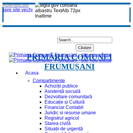
Autentificare
spre site vechi
PRIMĂRIA COMUNEI
FRUMUȘANI
Acasa
Compartimente
Achiziții publice
Asistență socială
Dezvoltare comunitară
Educație și Cultură
Financiar Contabil
Juridic si resurse umane
Registrul agricol
Starea civilă
Situații de urgență