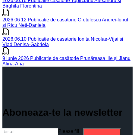
2026.06.16 Publicatie casatorie Topircianu Alexandru si
Birghila Florentina
2026 06 12 Publicatie de casatorie Cretulescu Andrei-Ionut
si Ricu Neti-Daniela
2026.06.10 Publicatie de casatorie Ionita Nicolae-Vijai si
Vlad Denisa-Gabriela
9 iunie 2026 Publicatie de casătorie Prunăreasa Ilie și Jianu
Alina-Ana
Aboneaza-te la newsletter
Please fill