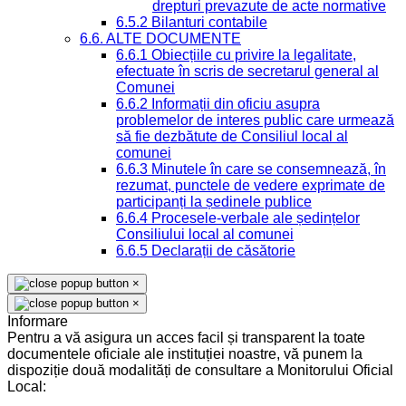
drepturi prevazute de acte normative
6.5.2 Bilanturi contabile
6.6. ALTE DOCUMENTE
6.6.1 Obiecțiile cu privire la legalitate,
efectuate în scris de secretarul general al
Comunei
6.6.2 Informații din oficiu asupra
problemelor de interes public care urmează
să fie dezbătute de Consiliul local al
comunei
6.6.3 Minutele în care se consemnează, în
rezumat, punctele de vedere exprimate de
participanți la ședinele publice
6.6.4 Procesele-verbale ale ședințelor
Consiliului local al comunei
6.6.5 Declarații de căsătorie
×
×
Informare
Pentru a vă asigura un acces facil și transparent la toate
documentele oficiale ale instituției noastre, vă punem la
dispoziție două modalități de consultare a Monitorului Oficial
Local: