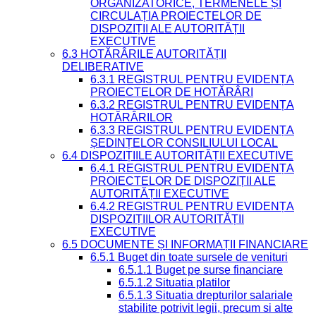
ORGANIZATORICE, TERMENELE ȘI
CIRCULAȚIA PROIECTELOR DE
DISPOZIȚII ALE AUTORITĂȚII
EXECUTIVE
6.3 HOTĂRÂRILE AUTORITĂȚII
DELIBERATIVE
6.3.1 REGISTRUL PENTRU EVIDENȚA
PROIECTELOR DE HOTĂRÂRI
6.3.2 REGISTRUL PENTRU EVIDENȚA
HOTĂRÂRILOR
6.3.3 REGISTRUL PENTRU EVIDENȚA
ȘEDINȚELOR CONSILIULUI LOCAL
6.4 DISPOZIȚIILE AUTORITĂȚII EXECUTIVE
6.4.1 REGISTRUL PENTRU EVIDENȚA
PROIECTELOR DE DISPOZIȚII ALE
AUTORITĂȚII EXECUTIVE
6.4.2 REGISTRUL PENTRU EVIDENȚA
DISPOZIȚIILOR AUTORITĂȚII
EXECUTIVE
6.5 DOCUMENTE ȘI INFORMAȚII FINANCIARE
6.5.1 Buget din toate sursele de venituri
6.5.1.1 Buget pe surse financiare
6.5.1.2 Situatia platilor
6.5.1.3 Situatia drepturilor salariale
stabilite potrivit legii, precum si alte