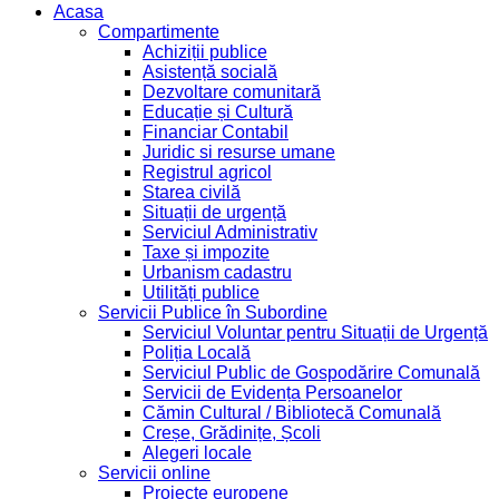
Acasa
Compartimente
Achiziții publice
Asistență socială
Dezvoltare comunitară
Educație și Cultură
Financiar Contabil
Juridic si resurse umane
Registrul agricol
Starea civilă
Situații de urgență
Serviciul Administrativ
Taxe și impozite
Urbanism cadastru
Utilități publice
Servicii Publice în Subordine
Serviciul Voluntar pentru Situații de Urgență
Poliția Locală
Serviciul Public de Gospodărire Comunală
Servicii de Evidența Persoanelor
Cămin Cultural / Bibliotecă Comunală
Creșe, Grădinițe, Școli
Alegeri locale
Servicii online
Proiecte europene