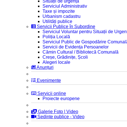
Situații de urgență
Serviciul Administrativ
Taxe și impozite
Urbanism cadastru
Utilități publice
Servicii Publice în Subordine
Serviciul Voluntar pentru Situații de Urgen
Poliția Locală
Serviciul Public de Gospodărire Comunal
Servicii de Evidența Persoanelor
Cămin Cultural / Bibliotecă Comunală
Creșe, Grădinițe, Școli
Alegeri locale
Anunțuri
Evenimente
Servicii online
Proiecte europene
Galerie Foto | Video
Sedinte publice - Video