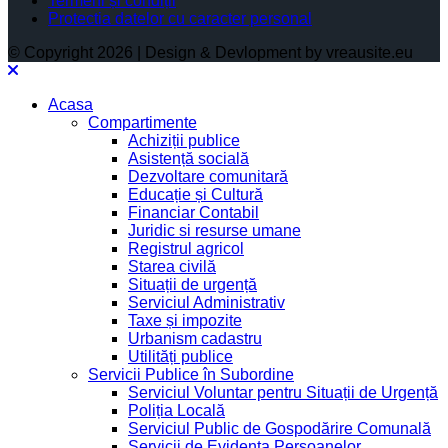
Termeni și condiții
Protectia datelor cu caracter personal
© Copyright 2026 | Design & Devlopment by vreausite.eu
Acasa
Compartimente
Achiziții publice
Asistență socială
Dezvoltare comunitară
Educație și Cultură
Financiar Contabil
Juridic si resurse umane
Registrul agricol
Starea civilă
Situații de urgență
Serviciul Administrativ
Taxe și impozite
Urbanism cadastru
Utilități publice
Servicii Publice în Subordine
Serviciul Voluntar pentru Situații de Urgență
Poliția Locală
Serviciul Public de Gospodărire Comunală
Servicii de Evidența Persoanelor