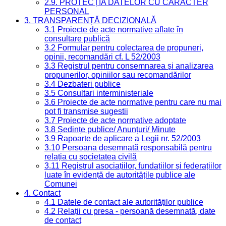
2.9. PROTECȚIA DATELOR CU CARACTER
PERSONAL
3. TRANSPARENȚĂ DECIZIONALĂ
3.1 Proiecte de acte normative aflate în
consultare publică
3.2 Formular pentru colectarea de propuneri,
opinii, recomandări cf. L 52/2003
3.3 Registrul pentru consemnarea și analizarea
propunerilor, opiniilor sau recomandărilor
3.4 Dezbateri publice
3.5 Consultari interministeriale
3.6 Proiecte de acte normative pentru care nu mai
pot fi transmise sugestii
3.7 Proiecte de acte normative adoptate
3.8 Ședințe publice/ Anunțuri/ Minute
3.9 Rapoarte de aplicare a Legii nr. 52/2003
3.10 Persoana desemnată responsabilă pentru
relația cu societatea civilă
3.11 Registrul asociațiilor, fundațiilor și federațiilor
luate în evidență de autoritățile publice ale
Comunei
4. Contact
4.1 Datele de contact ale autorităților publice
4.2 Relații cu presa - persoană desemnată, date
de contact