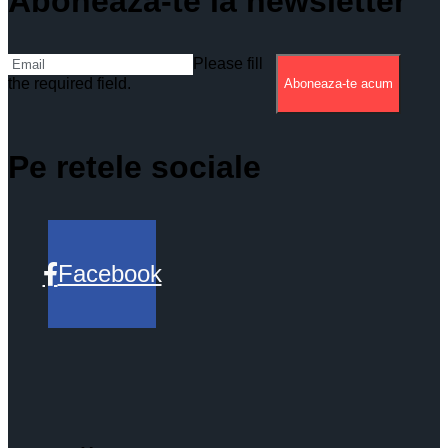
Aboneaza-te la newsletter
Please fill
the required field.
Aboneaza-te acum
Pe retele sociale
Facebook