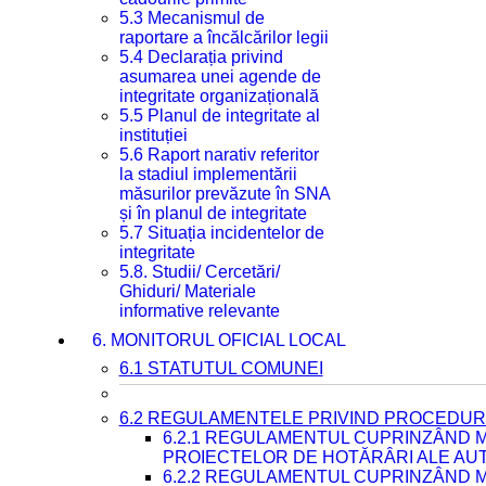
5.3 Mecanismul de
raportare a încălcărilor legii
5.4 Declarația privind
asumarea unei agende de
integritate organizațională
5.5 Planul de integritate al
instituției
5.6 Raport narativ referitor
la stadiul implementării
măsurilor prevăzute în SNA
și în planul de integritate
5.7 Situația incidentelor de
integritate
5.8. Studii/ Cercetări/
Ghiduri/ Materiale
informative relevante
6. MONITORUL OFICIAL LOCAL
6.1 STATUTUL COMUNEI
6.2 REGULAMENTELE PRIVIND PROCEDURI
6.2.1 REGULAMENTUL CUPRINZÂND M
PROIECTELOR DE HOTĂRÂRI ALE AUT
6.2.2 REGULAMENTUL CUPRINZÂND M