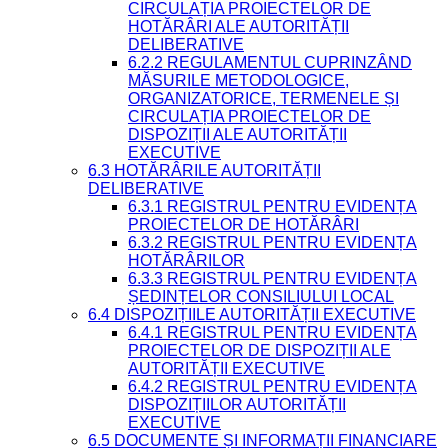
CIRCULAȚIA PROIECTELOR DE
HOTĂRÂRI ALE AUTORITĂȚII
DELIBERATIVE
6.2.2 REGULAMENTUL CUPRINZÂND
MĂSURILE METODOLOGICE,
ORGANIZATORICE, TERMENELE ȘI
CIRCULAȚIA PROIECTELOR DE
DISPOZIȚII ALE AUTORITĂȚII
EXECUTIVE
6.3 HOTĂRÂRILE AUTORITĂȚII
DELIBERATIVE
6.3.1 REGISTRUL PENTRU EVIDENȚA
PROIECTELOR DE HOTĂRÂRI
6.3.2 REGISTRUL PENTRU EVIDENȚA
HOTĂRÂRILOR
6.3.3 REGISTRUL PENTRU EVIDENȚA
ȘEDINȚELOR CONSILIULUI LOCAL
6.4 DISPOZIȚIILE AUTORITĂȚII EXECUTIVE
6.4.1 REGISTRUL PENTRU EVIDENȚA
PROIECTELOR DE DISPOZIȚII ALE
AUTORITĂȚII EXECUTIVE
6.4.2 REGISTRUL PENTRU EVIDENȚA
DISPOZIȚIILOR AUTORITĂȚII
EXECUTIVE
6.5 DOCUMENTE ȘI INFORMAȚII FINANCIARE