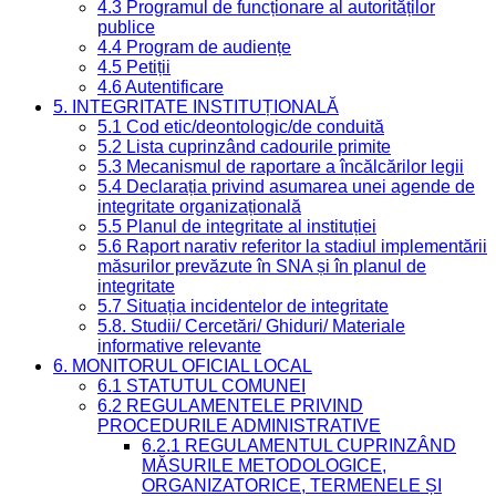
4.3 Programul de funcționare al autorităților
publice
4.4 Program de audiențe
4.5 Petiții
4.6 Autentificare
5. INTEGRITATE INSTITUȚIONALĂ
5.1 Cod etic/deontologic/de conduită
5.2 Lista cuprinzând cadourile primite
5.3 Mecanismul de raportare a încălcărilor legii
5.4 Declarația privind asumarea unei agende de
integritate organizațională
5.5 Planul de integritate al instituției
5.6 Raport narativ referitor la stadiul implementării
măsurilor prevăzute în SNA și în planul de
integritate
5.7 Situația incidentelor de integritate
5.8. Studii/ Cercetări/ Ghiduri/ Materiale
informative relevante
6. MONITORUL OFICIAL LOCAL
6.1 STATUTUL COMUNEI
6.2 REGULAMENTELE PRIVIND
PROCEDURILE ADMINISTRATIVE
6.2.1 REGULAMENTUL CUPRINZÂND
MĂSURILE METODOLOGICE,
ORGANIZATORICE, TERMENELE ȘI