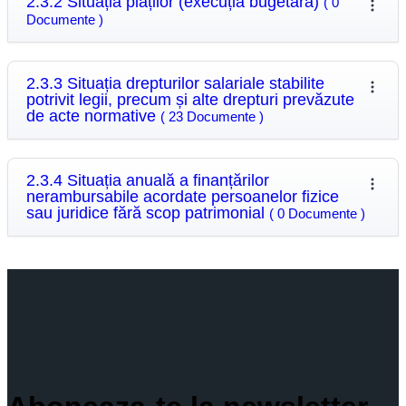
2.3.2 Situația plăților (execuția bugetară)
( 0
Documente )
2.3.3 Situația drepturilor salariale stabilite
potrivit legii, precum și alte drepturi prevăzute
de acte normative
( 23 Documente )
2.3.4 Situația anuală a finanțărilor
nerambursabile acordate persoanelor fizice
sau juridice fără scop patrimonial
( 0 Documente )