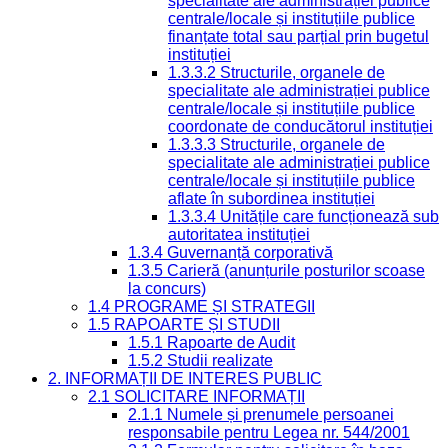
specialitate ale administrației publice
centrale/locale și instituțiile publice
finanțate total sau parțial prin bugetul
instituției
1.3.3.2 Structurile, organele de
specialitate ale administrației publice
centrale/locale și instituțiile publice
coordonate de conducătorul instituției
1.3.3.3 Structurile, organele de
specialitate ale administrației publice
centrale/locale și instituțiile publice
aflate în subordinea instituției
1.3.3.4 Unitățile care funcționează sub
autoritatea instituției
1.3.4 Guvernanță corporativă
1.3.5 Carieră (anunțurile posturilor scoase
la concurs)
1.4 PROGRAME ȘI STRATEGII
1.5 RAPOARTE ȘI STUDII
1.5.1 Rapoarte de Audit
1.5.2 Studii realizate
2. INFORMAȚII DE INTERES PUBLIC
2.1 SOLICITARE INFORMAȚII
2.1.1 Numele și prenumele persoanei
responsabile pentru Legea nr. 544/2001