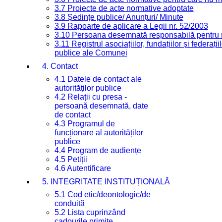
3.7 Proiecte de acte normative adoptate
3.8 Ședințe publice/ Anunțuri/ Minute
3.9 Rapoarte de aplicare a Legii nr. 52/2003
3.10 Persoana desemnată responsabilă pentru re
3.11 Registrul asociațiilor, fundațiilor și federații
publice ale Comunei
4. Contact
4.1 Datele de contact ale
autorităților publice
4.2 Relații cu presa -
persoană desemnată, date
de contact
4.3 Programul de
funcționare al autorităților
publice
4.4 Program de audiențe
4.5 Petiții
4.6 Autentificare
5. INTEGRITATE INSTITUȚIONALĂ
5.1 Cod etic/deontologic/de
conduită
5.2 Lista cuprinzând
cadourile primite