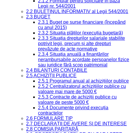
2.1.2 Formular pentru solicitare în baza
Legii nr. 544/2001
2.2 BULETINUL INFORMATIV al Legii 544/2001
2.3 BUGET
2.3.1 Buget pe surse financiare (începând
cu anul 2015)
2.3.2 Situația plăților (execuția bugetară)
2.3.3 Situația drepturilor salariale stabilite
potrivit legii, precum și alte drepturi
prevăzute de acte normative
2.3.4 Situația anuală a finanțărilor
nerambursabile acordate persoanelor fizice
sau juridice fără scop patrimonial
2.4 BILANȚURI CONTABILE
2.5 ACHIZIȚII PUBLICE
2.5.1 Programul anual al achizițiilor publice
2.5.2 Centralizatorul achizițiilor publice cu
valoare mai mare de 5000 €
2.5.3 Contracte de achiziții publice cu
valoare de peste 5000 €
2.5.4 Documente privind execuția
contractelor
2.6 FORMULARE TIP
2.7 DECLARAȚII DE AVERE ȘI DE INTERESE
2.8 COMISIA PARITARĂ