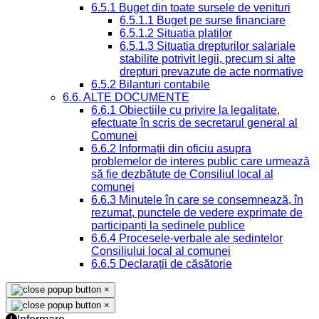
6.5.1 Buget din toate sursele de venituri
6.5.1.1 Buget pe surse financiare
6.5.1.2 Situatia platilor
6.5.1.3 Situatia drepturilor salariale
stabilite potrivit legii, precum si alte
drepturi prevazute de acte normative
6.5.2 Bilanturi contabile
6.6. ALTE DOCUMENTE
6.6.1 Obiecțiile cu privire la legalitate,
efectuate în scris de secretarul general al
Comunei
6.6.2 Informații din oficiu asupra
problemelor de interes public care urmează
să fie dezbătute de Consiliul local al
comunei
6.6.3 Minutele în care se consemnează, în
rezumat, punctele de vedere exprimate de
participanți la ședinele publice
6.6.4 Procesele-verbale ale ședințelor
Consiliului local al comunei
6.6.5 Declarații de căsătorie
×
×