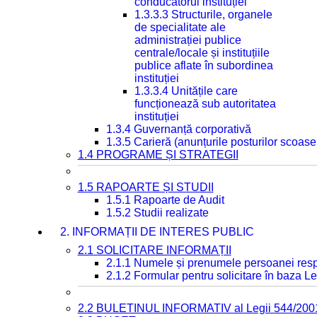
conducătorul instituției
1.3.3.3 Structurile, organele
de specialitate ale
administrației publice
centrale/locale și instituțiile
publice aflate în subordinea
instituției
1.3.3.4 Unitățile care
funcționează sub autoritatea
instituției
1.3.4 Guvernanță corporativă
1.3.5 Carieră (anunțurile posturilor scoase
1.4 PROGRAME ȘI STRATEGII
1.5 RAPOARTE ȘI STUDII
1.5.1 Rapoarte de Audit
1.5.2 Studii realizate
2. INFORMAȚII DE INTERES PUBLIC
2.1 SOLICITARE INFORMAȚII
2.1.1 Numele și prenumele persoanei resp
2.1.2 Formular pentru solicitare în baza Le
2.2 BULETINUL INFORMATIV al Legii 544/200