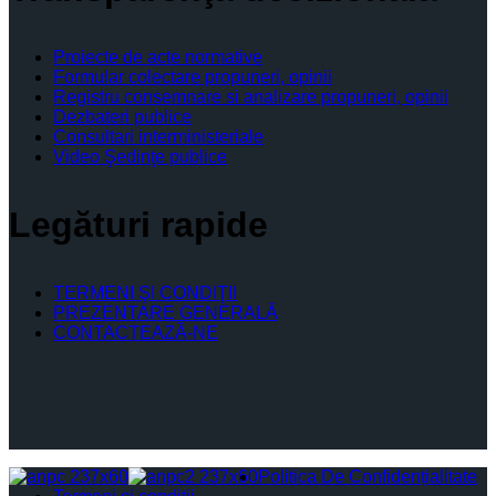
Proiecte de acte normative
Formular colectare propuneri, opinii
Registru consemnare si analizare propuneri, opinii
Dezbateri publice
Consultari interministeriale
Video Şedinţe publice
Legături rapide
TERMENI ŞI CONDIŢII
PREZENTARE GENERALĂ
CONTACTEAZĂ-NE
Politica De Confidențialitate