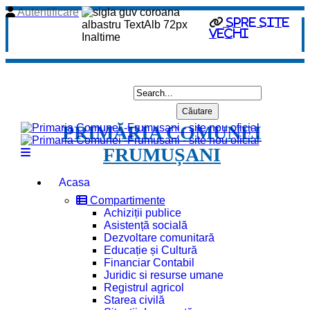
Autentificare
spre site
vechi
PRIMĂRIA COMUNEI
FRUMUȘANI
Acasa
Compartimente
Achiziții publice
Asistență socială
Dezvoltare comunitară
Educație și Cultură
Financiar Contabil
Juridic si resurse umane
Registrul agricol
Starea civilă