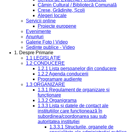
Cămin Cultural / Bibliotecă Comunală
Creșe, Grădinițe, Școli
Alegeri locale
Servicii online
Proiecte europene
Evenimente
Anunțuri
Galerie Foto | Video
Sedinte publice - Video
1. Despre Primarie
1.1 LEGISLAȚIE
1.2 CONDUCERE
1.2.1 Lista persoanelor din conducere
1.2.2 Agenda conducerii
Programare audiențe
1.3 ORGANIZARE
1.3.1 Regulament de organizare și
funcționare
1.3.2 Organigrama
1.3.3 Lista și datele de contact ale
instituțiilor care funcționează în
subordinea/coordonarea sau sub
autoritatea instituției
1.3.3.1 Structurile, organele de