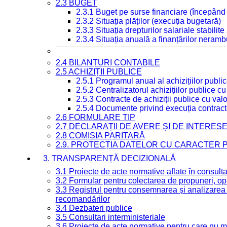
2.3 BUGET
2.3.1 Buget pe surse financiare (începând
2.3.2 Situația plăților (execuția bugetară)
2.3.3 Situația drepturilor salariale stabilit
2.3.4 Situația anuală a finanțărilor neramb
2.4 BILANȚURI CONTABILE
2.5 ACHIZIȚII PUBLICE
2.5.1 Programul anual al achizițiilor publi
2.5.2 Centralizatorul achizițiilor publice 
2.5.3 Contracte de achiziții publice cu va
2.5.4 Documente privind execuția contract
2.6 FORMULARE TIP
2.7 DECLARAȚII DE AVERE ȘI DE INTERES
2.8 COMISIA PARITARĂ
2.9. PROTECȚIA DATELOR CU CARACTER
3. TRANSPARENȚĂ DECIZIONALĂ
3.1 Proiecte de acte normative aflate în consult
3.2 Formular pentru colectarea de propuneri, opi
3.3 Registrul pentru consemnarea și analizarea p
recomandărilor
3.4 Dezbateri publice
3.5 Consultari interministeriale
3.6 Proiecte de acte normative pentru care nu ma