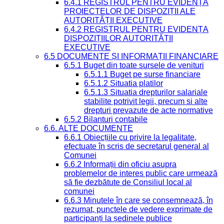
6.4.1 REGISTRUL PENTRU EVIDENȚA
PROIECTELOR DE DISPOZIȚII ALE
AUTORITĂȚII EXECUTIVE
6.4.2 REGISTRUL PENTRU EVIDENȚA
DISPOZIȚIILOR AUTORITĂȚII
EXECUTIVE
6.5 DOCUMENTE ȘI INFORMAȚII FINANCIARE
6.5.1 Buget din toate sursele de venituri
6.5.1.1 Buget pe surse financiare
6.5.1.2 Situatia platilor
6.5.1.3 Situatia drepturilor salariale
stabilite potrivit legii, precum si alte
drepturi prevazute de acte normative
6.5.2 Bilanturi contabile
6.6. ALTE DOCUMENTE
6.6.1 Obiecțiile cu privire la legalitate,
efectuate în scris de secretarul general al
Comunei
6.6.2 Informații din oficiu asupra
problemelor de interes public care urmează
să fie dezbătute de Consiliul local al
comunei
6.6.3 Minutele în care se consemnează, în
rezumat, punctele de vedere exprimate de
participanți la ședinele publice