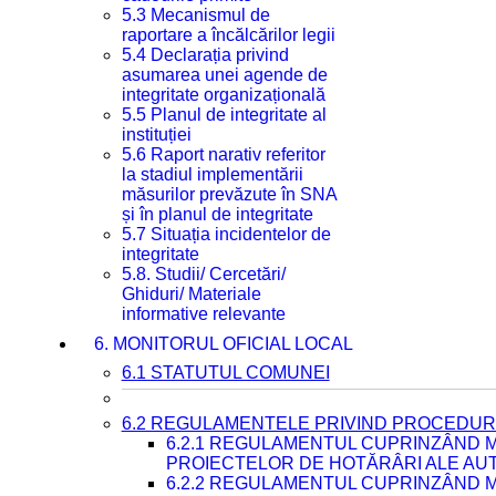
5.3 Mecanismul de
raportare a încălcărilor legii
5.4 Declarația privind
asumarea unei agende de
integritate organizațională
5.5 Planul de integritate al
instituției
5.6 Raport narativ referitor
la stadiul implementării
măsurilor prevăzute în SNA
și în planul de integritate
5.7 Situația incidentelor de
integritate
5.8. Studii/ Cercetări/
Ghiduri/ Materiale
informative relevante
6. MONITORUL OFICIAL LOCAL
6.1 STATUTUL COMUNEI
6.2 REGULAMENTELE PRIVIND PROCEDURI
6.2.1 REGULAMENTUL CUPRINZÂND M
PROIECTELOR DE HOTĂRÂRI ALE AUT
6.2.2 REGULAMENTUL CUPRINZÂND M