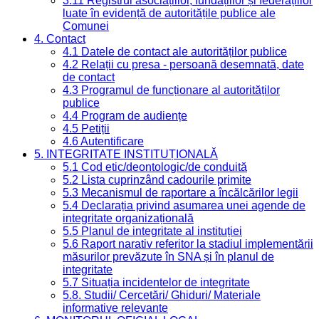
3.11 Registrul asociațiilor, fundațiilor și federațiilor
luate în evidență de autoritățile publice ale
Comunei
4. Contact
4.1 Datele de contact ale autorităților publice
4.2 Relații cu presa - persoană desemnată, date
de contact
4.3 Programul de funcționare al autorităților
publice
4.4 Program de audiențe
4.5 Petiții
4.6 Autentificare
5. INTEGRITATE INSTITUȚIONALĂ
5.1 Cod etic/deontologic/de conduită
5.2 Lista cuprinzând cadourile primite
5.3 Mecanismul de raportare a încălcărilor legii
5.4 Declarația privind asumarea unei agende de
integritate organizațională
5.5 Planul de integritate al instituției
5.6 Raport narativ referitor la stadiul implementării
măsurilor prevăzute în SNA și în planul de
integritate
5.7 Situația incidentelor de integritate
5.8. Studii/ Cercetări/ Ghiduri/ Materiale
informative relevante