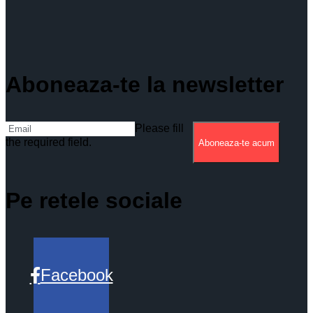
Aboneaza-te la newsletter
Please fill
the required field.
Aboneaza-te acum
Pe retele sociale
Facebook