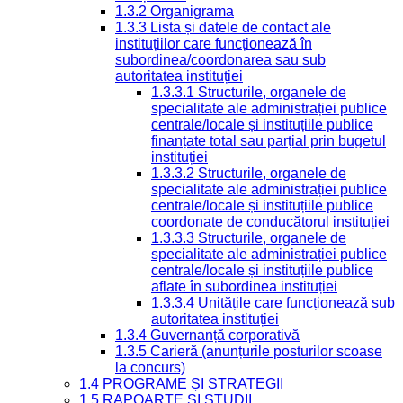
1.3.2 Organigrama
1.3.3 Lista și datele de contact ale
instituțiilor care funcționează în
subordinea/coordonarea sau sub
autoritatea instituției
1.3.3.1 Structurile, organele de
specialitate ale administrației publice
centrale/locale și instituțiile publice
finanțate total sau parțial prin bugetul
instituției
1.3.3.2 Structurile, organele de
specialitate ale administrației publice
centrale/locale și instituțiile publice
coordonate de conducătorul instituției
1.3.3.3 Structurile, organele de
specialitate ale administrației publice
centrale/locale și instituțiile publice
aflate în subordinea instituției
1.3.3.4 Unitățile care funcționează sub
autoritatea instituției
1.3.4 Guvernanță corporativă
1.3.5 Carieră (anunțurile posturilor scoase
la concurs)
1.4 PROGRAME ȘI STRATEGII
1.5 RAPOARTE ȘI STUDII