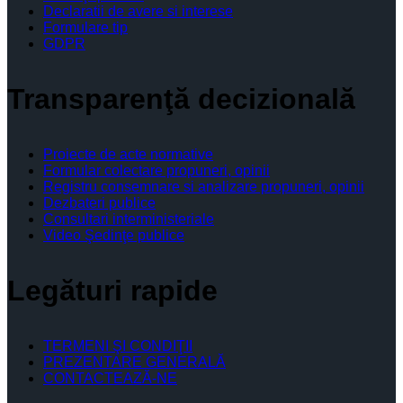
Declaratii de avere si interese
Formulare tip
GDPR
Transparenţă decizională
Proiecte de acte normative
Formular colectare propuneri, opinii
Registru consemnare si analizare propuneri, opinii
Dezbateri publice
Consultari interministeriale
Video Şedinţe publice
Legături rapide
TERMENI ŞI CONDIŢII
PREZENTARE GENERALĂ
CONTACTEAZĂ-NE