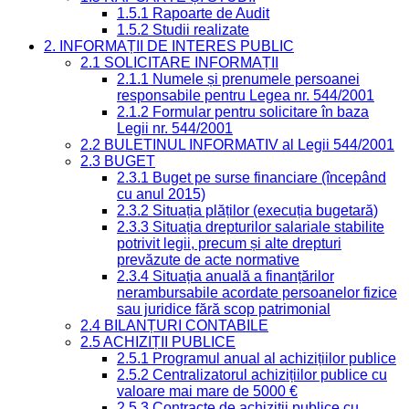
1.5.1 Rapoarte de Audit
1.5.2 Studii realizate
2. INFORMAȚII DE INTERES PUBLIC
2.1 SOLICITARE INFORMAȚII
2.1.1 Numele și prenumele persoanei
responsabile pentru Legea nr. 544/2001
2.1.2 Formular pentru solicitare în baza
Legii nr. 544/2001
2.2 BULETINUL INFORMATIV al Legii 544/2001
2.3 BUGET
2.3.1 Buget pe surse financiare (începând
cu anul 2015)
2.3.2 Situația plăților (execuția bugetară)
2.3.3 Situația drepturilor salariale stabilite
potrivit legii, precum și alte drepturi
prevăzute de acte normative
2.3.4 Situația anuală a finanțărilor
nerambursabile acordate persoanelor fizice
sau juridice fără scop patrimonial
2.4 BILANȚURI CONTABILE
2.5 ACHIZIȚII PUBLICE
2.5.1 Programul anual al achizițiilor publice
2.5.2 Centralizatorul achizițiilor publice cu
valoare mai mare de 5000 €
2.5.3 Contracte de achiziții publice cu