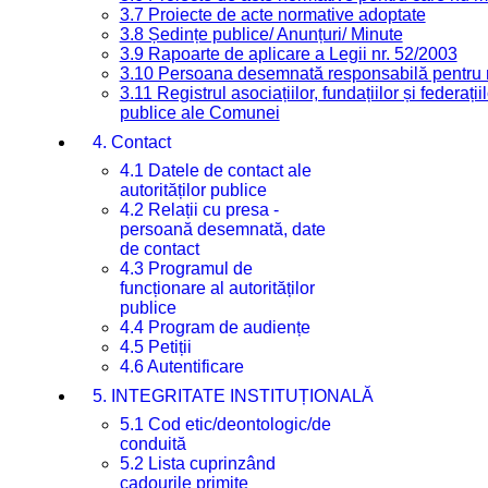
3.7 Proiecte de acte normative adoptate
3.8 Ședințe publice/ Anunțuri/ Minute
3.9 Rapoarte de aplicare a Legii nr. 52/2003
3.10 Persoana desemnată responsabilă pentru re
3.11 Registrul asociațiilor, fundațiilor și federații
publice ale Comunei
4. Contact
4.1 Datele de contact ale
autorităților publice
4.2 Relații cu presa -
persoană desemnată, date
de contact
4.3 Programul de
funcționare al autorităților
publice
4.4 Program de audiențe
4.5 Petiții
4.6 Autentificare
5. INTEGRITATE INSTITUȚIONALĂ
5.1 Cod etic/deontologic/de
conduită
5.2 Lista cuprinzând
cadourile primite