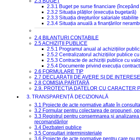
2.3 BUGET
2.3.1 Buget pe surse financiare (începând
2.3.2 Situația plăților (execuția bugetară)
2.3.3 Situația drepturilor salariale stabilit
2.3.4 Situația anuală a finanțărilor neramb
2.4 BILANȚURI CONTABILE
2.5 ACHIZIȚII PUBLICE
2.5.1 Programul anual al achizițiilor publi
2.5.2 Centralizatorul achizițiilor publice 
2.5.3 Contracte de achiziții publice cu va
2.5.4 Documente privind execuția contract
2.6 FORMULARE TIP
2.7 DECLARAȚII DE AVERE ȘI DE INTERES
2.8 COMISIA PARITARĂ
2.9. PROTECȚIA DATELOR CU CARACTER
3. TRANSPARENȚĂ DECIZIONALĂ
3.1 Proiecte de acte normative aflate în consult
3.2 Formular pentru colectarea de propuneri, opi
3.3 Registrul pentru consemnarea și analizarea p
recomandărilor
3.4 Dezbateri publice
3.5 Consultari interministeriale
3.6 Proiecte de acte normative pentru care nu ma