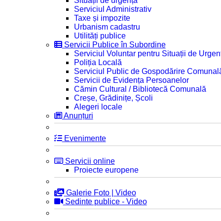
Situații de urgență
Serviciul Administrativ
Taxe și impozite
Urbanism cadastru
Utilități publice
Servicii Publice în Subordine
Serviciul Voluntar pentru Situații de Urgen
Poliția Locală
Serviciul Public de Gospodărire Comunal
Servicii de Evidența Persoanelor
Cămin Cultural / Bibliotecă Comunală
Creșe, Grădinițe, Școli
Alegeri locale
Anunțuri
Evenimente
Servicii online
Proiecte europene
Galerie Foto | Video
Sedinte publice - Video