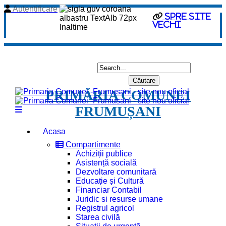
Autentificare
spre site
vechi
PRIMĂRIA COMUNEI
FRUMUȘANI
Acasa
Compartimente
Achiziții publice
Asistență socială
Dezvoltare comunitară
Educație și Cultură
Financiar Contabil
Juridic si resurse umane
Registrul agricol
Starea civilă