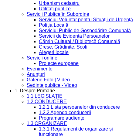
Urbanism cadastru
Utilități publice
Servicii Publice în Subordine
Serviciul Voluntar pentru Situații de Urgență
Poliția Locală
Serviciul Public de Gospodărire Comunală
Servicii de Evidența Persoanelor
Cămin Cultural / Bibliotecă Comunală
Creșe, Grădinițe, Școli
Alegeri locale
Servicii online
Proiecte europene
Evenimente
Anunțuri
Galerie Foto | Video
Sedinte publice - Video
1. Despre Primarie
1.1 LEGISLAȚIE
1.2 CONDUCERE
1.2.1 Lista persoanelor din conducere
1.2.2 Agenda conducerii
Programare audiențe
1.3 ORGANIZARE
1.3.1 Regulament de organizare și
funcționare