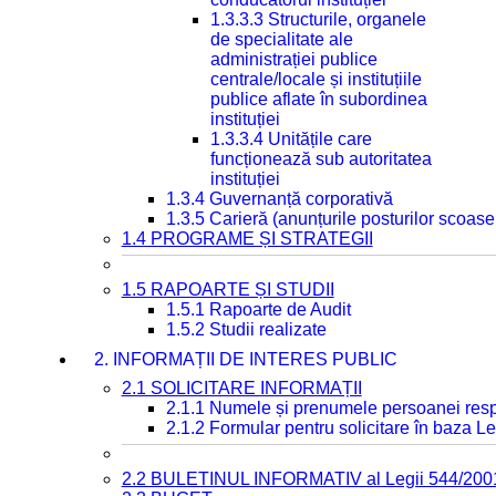
1.3.3.3 Structurile, organele
de specialitate ale
administrației publice
centrale/locale și instituțiile
publice aflate în subordinea
instituției
1.3.3.4 Unitățile care
funcționează sub autoritatea
instituției
1.3.4 Guvernanță corporativă
1.3.5 Carieră (anunțurile posturilor scoase
1.4 PROGRAME ȘI STRATEGII
1.5 RAPOARTE ȘI STUDII
1.5.1 Rapoarte de Audit
1.5.2 Studii realizate
2. INFORMAȚII DE INTERES PUBLIC
2.1 SOLICITARE INFORMAȚII
2.1.1 Numele și prenumele persoanei resp
2.1.2 Formular pentru solicitare în baza Le
2.2 BULETINUL INFORMATIV al Legii 544/200