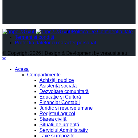
Politica De Confidențialitate
Termeni și condiții
Protectia datelor cu caracter personal
© Copyright 2026 | Design & Devlopment by vreausite.eu
Acasa
Compartimente
Achiziții publice
Asistență socială
Dezvoltare comunitară
Educație și Cultură
Financiar Contabil
Juridic si resurse umane
Registrul agricol
Starea civilă
Situații de urgență
Serviciul Administrativ
Taxe și impozite