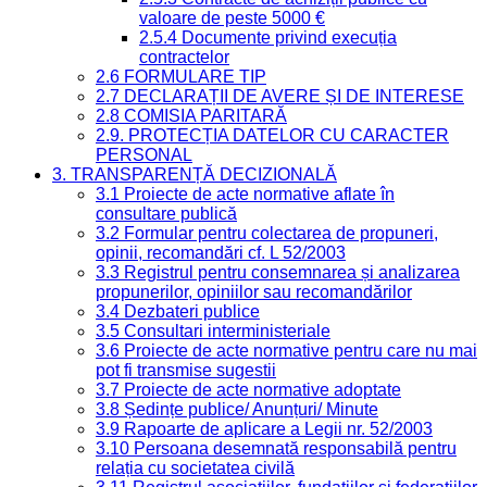
valoare de peste 5000 €
2.5.4 Documente privind execuția
contractelor
2.6 FORMULARE TIP
2.7 DECLARAȚII DE AVERE ȘI DE INTERESE
2.8 COMISIA PARITARĂ
2.9. PROTECȚIA DATELOR CU CARACTER
PERSONAL
3. TRANSPARENȚĂ DECIZIONALĂ
3.1 Proiecte de acte normative aflate în
consultare publică
3.2 Formular pentru colectarea de propuneri,
opinii, recomandări cf. L 52/2003
3.3 Registrul pentru consemnarea și analizarea
propunerilor, opiniilor sau recomandărilor
3.4 Dezbateri publice
3.5 Consultari interministeriale
3.6 Proiecte de acte normative pentru care nu mai
pot fi transmise sugestii
3.7 Proiecte de acte normative adoptate
3.8 Ședințe publice/ Anunțuri/ Minute
3.9 Rapoarte de aplicare a Legii nr. 52/2003
3.10 Persoana desemnată responsabilă pentru
relația cu societatea civilă