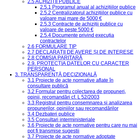
2.5 ACHIZIȚII PUBLICE
2.5.1 Programul anual al achizițiilor publice
2.5.2 Centralizatorul achizițiilor publice cu
valoare mai mare de 5000 €
2.5.3 Contracte de achiziții publice cu
valoare de peste 5000 €
2.5.4 Documente privind execuția
contractelor
2.6 FORMULARE TIP
2.7 DECLARAȚII DE AVERE ȘI DE INTERESE
2.8 COMISIA PARITARĂ
2.9. PROTECȚIA DATELOR CU CARACTER
PERSONAL
3. TRANSPARENȚĂ DECIZIONALĂ
3.1 Proiecte de acte normative aflate în
consultare publică
3.2 Formular pentru colectarea de propuneri,
opinii, recomandări cf. L 52/2003
3.3 Registrul pentru consemnarea și analizarea
propunerilor, opiniilor sau recomandărilor
3.4 Dezbateri publice
3.5 Consultari interministeriale
3.6 Proiecte de acte normative pentru care nu mai
pot fi transmise sugestii
3.7 Proiecte de acte normative adoptate