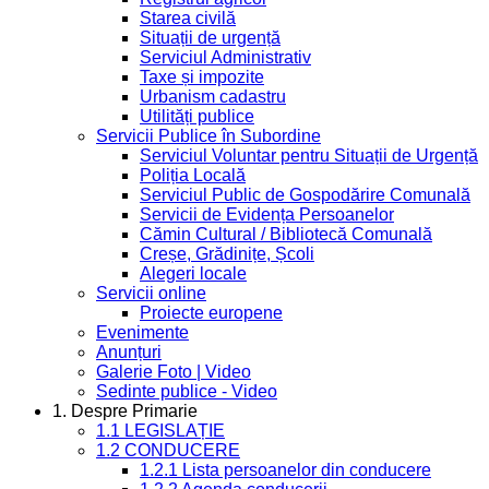
Starea civilă
Situații de urgență
Serviciul Administrativ
Taxe și impozite
Urbanism cadastru
Utilități publice
Servicii Publice în Subordine
Serviciul Voluntar pentru Situații de Urgență
Poliția Locală
Serviciul Public de Gospodărire Comunală
Servicii de Evidența Persoanelor
Cămin Cultural / Bibliotecă Comunală
Creșe, Grădinițe, Școli
Alegeri locale
Servicii online
Proiecte europene
Evenimente
Anunțuri
Galerie Foto | Video
Sedinte publice - Video
1. Despre Primarie
1.1 LEGISLAȚIE
1.2 CONDUCERE
1.2.1 Lista persoanelor din conducere