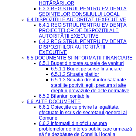
HOTĂRÂRILOR
6.3.3 REGISTRUL PENTRU EVIDENȚA
ȘEDINȚELOR CONSILIULUI LOCAL
6.4 DISPOZIȚIILE AUTORITĂȚII EXECUTIVE
6.4.1 REGISTRUL PENTRU EVIDENȚA
PROIECTELOR DE DISPOZIȚII ALE
AUTORITĂȚII EXECUTIVE
6.4.2 REGISTRUL PENTRU EVIDENȚA
DISPOZIȚIILOR AUTORITĂȚII
EXECUTIVE
6.5 DOCUMENTE ȘI INFORMAȚII FINANCIARE
6.5.1 Buget din toate sursele de venituri
6.5.1.1 Buget pe surse financiare
6.5.1.2 Situatia platilor
6.5.1.3 Situatia drepturilor salariale
stabilite potrivit legii, precum si alte
drepturi prevazute de acte normative
6.5.2 Bilanturi contabile
6.6. ALTE DOCUMENTE
6.6.1 Obiecțiile cu privire la legalitate,
efectuate în scris de secretarul general al
Comunei
6.6.2 Informații din oficiu asupra
problemelor de interes public care urmează
să fie dezbătute de Consiliul local al