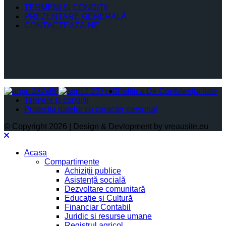
TERMENI ŞI CONDIŢII
PREZENTARE GENERALĂ
CONTACTEAZĂ-NE
Politica De Confidențialitate
Termeni și condiții
Protectia datelor cu caracter personal
© Copyright 2026 | Design & Devlopment by vreausite.eu
Acasa
Compartimente
Achiziții publice
Asistență socială
Dezvoltare comunitară
Educație și Cultură
Financiar Contabil
Juridic si resurse umane
Registrul agricol