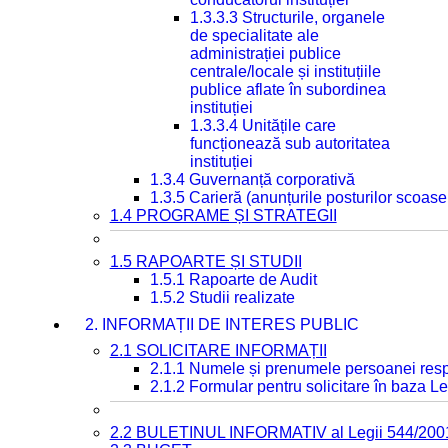
1.3.3.3 Structurile, organele
de specialitate ale
administrației publice
centrale/locale și instituțiile
publice aflate în subordinea
instituției
1.3.3.4 Unitățile care
funcționează sub autoritatea
instituției
1.3.4 Guvernanță corporativă
1.3.5 Carieră (anunțurile posturilor scoase
1.4 PROGRAME ȘI STRATEGII
1.5 RAPOARTE ȘI STUDII
1.5.1 Rapoarte de Audit
1.5.2 Studii realizate
2. INFORMAȚII DE INTERES PUBLIC
2.1 SOLICITARE INFORMAȚII
2.1.1 Numele și prenumele persoanei resp
2.1.2 Formular pentru solicitare în baza Le
2.2 BULETINUL INFORMATIV al Legii 544/200