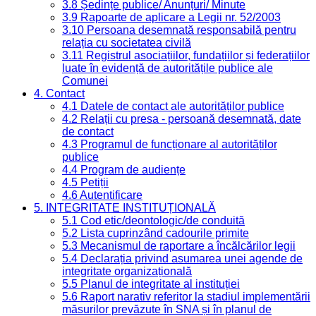
3.8 Ședințe publice/ Anunțuri/ Minute
3.9 Rapoarte de aplicare a Legii nr. 52/2003
3.10 Persoana desemnată responsabilă pentru
relația cu societatea civilă
3.11 Registrul asociațiilor, fundațiilor și federațiilor
luate în evidență de autoritățile publice ale
Comunei
4. Contact
4.1 Datele de contact ale autorităților publice
4.2 Relații cu presa - persoană desemnată, date
de contact
4.3 Programul de funcționare al autorităților
publice
4.4 Program de audiențe
4.5 Petiții
4.6 Autentificare
5. INTEGRITATE INSTITUȚIONALĂ
5.1 Cod etic/deontologic/de conduită
5.2 Lista cuprinzând cadourile primite
5.3 Mecanismul de raportare a încălcărilor legii
5.4 Declarația privind asumarea unei agende de
integritate organizațională
5.5 Planul de integritate al instituției
5.6 Raport narativ referitor la stadiul implementării
măsurilor prevăzute în SNA și în planul de