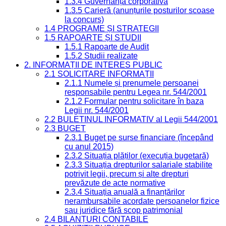
1.3.4 Guvernanță corporativă
1.3.5 Carieră (anunțurile posturilor scoase
la concurs)
1.4 PROGRAME ȘI STRATEGII
1.5 RAPOARTE ȘI STUDII
1.5.1 Rapoarte de Audit
1.5.2 Studii realizate
2. INFORMAȚII DE INTERES PUBLIC
2.1 SOLICITARE INFORMAȚII
2.1.1 Numele și prenumele persoanei
responsabile pentru Legea nr. 544/2001
2.1.2 Formular pentru solicitare în baza
Legii nr. 544/2001
2.2 BULETINUL INFORMATIV al Legii 544/2001
2.3 BUGET
2.3.1 Buget pe surse financiare (începând
cu anul 2015)
2.3.2 Situația plăților (execuția bugetară)
2.3.3 Situația drepturilor salariale stabilite
potrivit legii, precum și alte drepturi
prevăzute de acte normative
2.3.4 Situația anuală a finanțărilor
nerambursabile acordate persoanelor fizice
sau juridice fără scop patrimonial
2.4 BILANȚURI CONTABILE