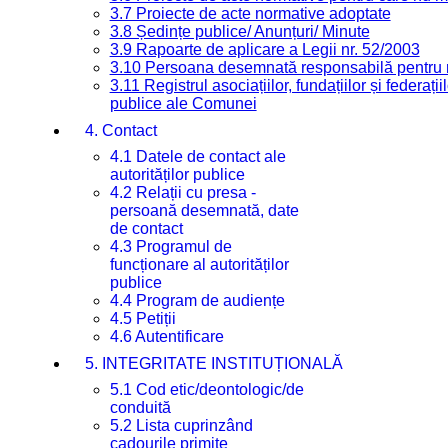
3.7 Proiecte de acte normative adoptate
3.8 Ședințe publice/ Anunțuri/ Minute
3.9 Rapoarte de aplicare a Legii nr. 52/2003
3.10 Persoana desemnată responsabilă pentru re
3.11 Registrul asociațiilor, fundațiilor și federații
publice ale Comunei
4. Contact
4.1 Datele de contact ale
autorităților publice
4.2 Relații cu presa -
persoană desemnată, date
de contact
4.3 Programul de
funcționare al autorităților
publice
4.4 Program de audiențe
4.5 Petiții
4.6 Autentificare
5. INTEGRITATE INSTITUȚIONALĂ
5.1 Cod etic/deontologic/de
conduită
5.2 Lista cuprinzând
cadourile primite