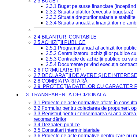
2.3 BUGET
2.3.1 Buget pe surse financiare (începând
2.3.2 Situația plăților (execuția bugetară)
2.3.3 Situația drepturilor salariale stabilit
2.3.4 Situația anuală a finanțărilor neramb
2.4 BILANȚURI CONTABILE
2.5 ACHIZIȚII PUBLICE
2.5.1 Programul anual al achizițiilor publi
2.5.2 Centralizatorul achizițiilor publice 
2.5.3 Contracte de achiziții publice cu va
2.5.4 Documente privind execuția contract
2.6 FORMULARE TIP
2.7 DECLARAȚII DE AVERE ȘI DE INTERES
2.8 COMISIA PARITARĂ
2.9. PROTECȚIA DATELOR CU CARACTER
3. TRANSPARENȚĂ DECIZIONALĂ
3.1 Proiecte de acte normative aflate în consult
3.2 Formular pentru colectarea de propuneri, opi
3.3 Registrul pentru consemnarea și analizarea p
recomandărilor
3.4 Dezbateri publice
3.5 Consultari interministeriale
3.6 Proiecte de acte normative pentru care nu ma