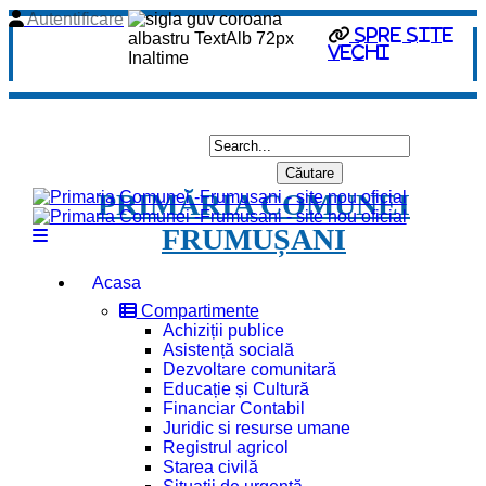
Autentificare
spre site
vechi
PRIMĂRIA COMUNEI
FRUMUȘANI
Acasa
Compartimente
Achiziții publice
Asistență socială
Dezvoltare comunitară
Educație și Cultură
Financiar Contabil
Juridic si resurse umane
Registrul agricol
Starea civilă