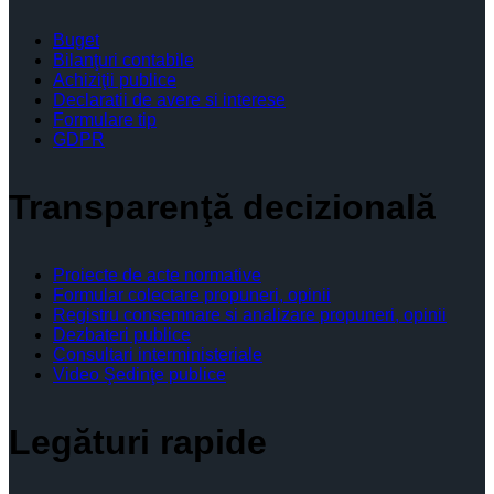
Buget
Bilanţuri contabile
Achiziţii publice
Declaratii de avere si interese
Formulare tip
GDPR
Transparenţă decizională
Proiecte de acte normative
Formular colectare propuneri, opinii
Registru consemnare si analizare propuneri, opinii
Dezbateri publice
Consultari interministeriale
Video Şedinţe publice
Legături rapide