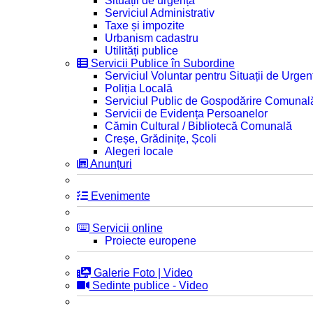
Situații de urgență
Serviciul Administrativ
Taxe și impozite
Urbanism cadastru
Utilități publice
Servicii Publice în Subordine
Serviciul Voluntar pentru Situații de Urgen
Poliția Locală
Serviciul Public de Gospodărire Comunal
Servicii de Evidența Persoanelor
Cămin Cultural / Bibliotecă Comunală
Creșe, Grădinițe, Școli
Alegeri locale
Anunțuri
Evenimente
Servicii online
Proiecte europene
Galerie Foto | Video
Sedinte publice - Video