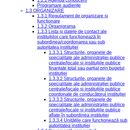
1.2.2 Agenda conducerii
Programare audiențe
1.3 ORGANIZARE
1.3.1 Regulament de organizare și
funcționare
1.3.2 Organigrama
1.3.3 Lista și datele de contact ale
instituțiilor care funcționează în
subordinea/coordonarea sau sub
autoritatea instituției
1.3.3.1 Structurile, organele de
specialitate ale administrației publice
centrale/locale și instituțiile publice
finanțate total sau parțial prin bugetul
instituției
1.3.3.2 Structurile, organele de
specialitate ale administrației publice
centrale/locale și instituțiile publice
coordonate de conducătorul instituției
1.3.3.3 Structurile, organele de
specialitate ale administrației publice
centrale/locale și instituțiile publice
aflate în subordinea instituției
1.3.3.4 Unitățile care funcționează sub
autoritatea instituției