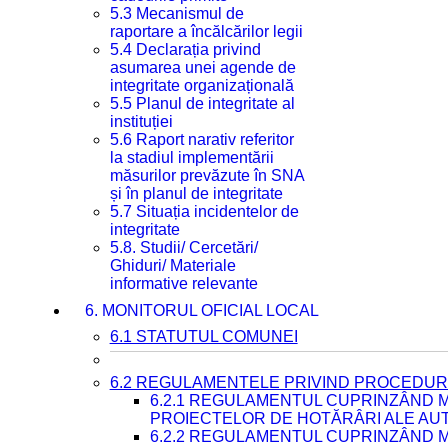
5.3 Mecanismul de
raportare a încălcărilor legii
5.4 Declarația privind
asumarea unei agende de
integritate organizațională
5.5 Planul de integritate al
instituției
5.6 Raport narativ referitor
la stadiul implementării
măsurilor prevăzute în SNA
și în planul de integritate
5.7 Situația incidentelor de
integritate
5.8. Studii/ Cercetări/
Ghiduri/ Materiale
informative relevante
6. MONITORUL OFICIAL LOCAL
6.1 STATUTUL COMUNEI
6.2 REGULAMENTELE PRIVIND PROCEDURI
6.2.1 REGULAMENTUL CUPRINZÂND M
PROIECTELOR DE HOTĂRÂRI ALE AUT
6.2.2 REGULAMENTUL CUPRINZÂND M