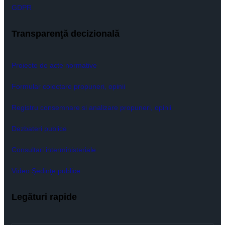
GDPR
Transparenţă decizională
Proiecte de acte normative
Formular colectare propuneri, opinii
Registru consemnare si analizare propuneri, opinii
Dezbateri publice
Consultari interministeriale
Video Şedinţe publice
Legături rapide