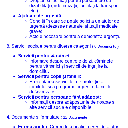
Drepturi și facilități pentru persoanele cu
dizabilități (indemnizații, facilități la transport
etc.).
Ajutoare de urgență:
Condiții în care se poate solicita un ajutor de
urgență (dezastre naturale, situații medicale
grave).
Actele necesare pentru a demonstra urgența.
3. Servicii sociale pentru diverse categorii
( 0 Documente )
Servicii pentru vârstnici:
Informare despre centrele de zi, căminele
pentru vârstnici și servicii de îngrijire la
domiciliu.
Servicii pentru copii și familii:
Prezentarea serviciilor de protecție a
copilului și a programelor pentru familiile
defavorizate.
Servicii pentru persoane fără adăpost:
Informații despre adăposturile de noapte și
alte servicii sociale disponibile.
4. Documente și formulare
( 12 Documente )
Formulare-tip:
Cereri de alocație, cereri de ajutor