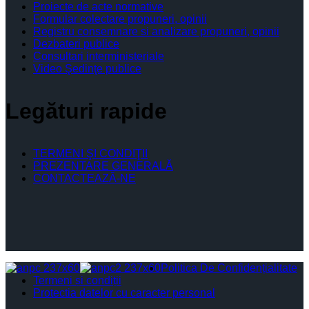
Proiecte de acte normative
Formular colectare propuneri, opinii
Registru consemnare si analizare propuneri, opinii
Dezbateri publice
Consultari interministeriale
Video Şedinţe publice
Legături rapide
TERMENI ŞI CONDIŢII
PREZENTARE GENERALĂ
CONTACTEAZĂ-NE
Politica De Confidențialitate
Termeni și condiții
Protectia datelor cu caracter personal