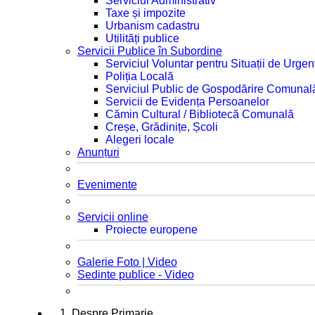
Serviciul Administrativ
Taxe și impozite
Urbanism cadastru
Utilități publice
Servicii Publice în Subordine
Serviciul Voluntar pentru Situații de Urgen
Poliția Locală
Serviciul Public de Gospodărire Comunal
Servicii de Evidența Persoanelor
Cămin Cultural / Bibliotecă Comunală
Creșe, Grădinițe, Școli
Alegeri locale
Anunțuri
Evenimente
Servicii online
Proiecte europene
Galerie Foto | Video
Sedinte publice - Video
1. Despre Primarie