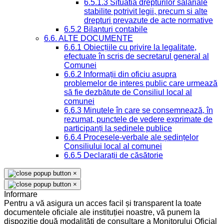
6.5.1.3 Situatia drepturilor salariale
stabilite potrivit legii, precum si alte
drepturi prevazute de acte normative
6.5.2 Bilanturi contabile
6.6. ALTE DOCUMENTE
6.6.1 Obiecțiile cu privire la legalitate,
efectuate în scris de secretarul general al
Comunei
6.6.2 Informații din oficiu asupra
problemelor de interes public care urmează
să fie dezbătute de Consiliul local al
comunei
6.6.3 Minutele în care se consemnează, în
rezumat, punctele de vedere exprimate de
participanți la ședinele publice
6.6.4 Procesele-verbale ale ședințelor
Consiliului local al comunei
6.6.5 Declarații de căsătorie
×
×
Informare
Pentru a vă asigura un acces facil și transparent la toate
documentele oficiale ale instituției noastre, vă punem la
dispoziție două modalități de consultare a Monitorului Oficial