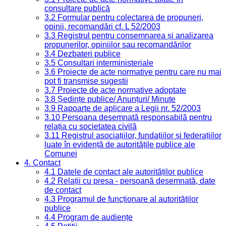
consultare publică
3.2 Formular pentru colectarea de propuneri,
opinii, recomandări cf. L 52/2003
3.3 Registrul pentru consemnarea și analizarea
propunerilor, opiniilor sau recomandărilor
3.4 Dezbateri publice
3.5 Consultari interministeriale
3.6 Proiecte de acte normative pentru care nu mai
pot fi transmise sugestii
3.7 Proiecte de acte normative adoptate
3.8 Ședințe publice/ Anunțuri/ Minute
3.9 Rapoarte de aplicare a Legii nr. 52/2003
3.10 Persoana desemnată responsabilă pentru
relația cu societatea civilă
3.11 Registrul asociațiilor, fundațiilor și federațiilor
luate în evidență de autoritățile publice ale
Comunei
4. Contact
4.1 Datele de contact ale autorităților publice
4.2 Relații cu presa - persoană desemnată, date
de contact
4.3 Programul de funcționare al autorităților
publice
4.4 Program de audiențe