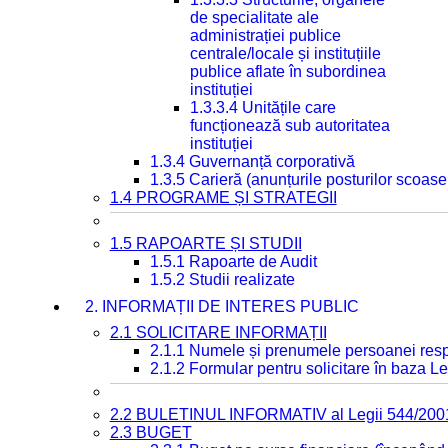
de specialitate ale
administrației publice
centrale/locale și instituțiile
publice aflate în subordinea
instituției
1.3.3.4 Unitățile care
funcționează sub autoritatea
instituției
1.3.4 Guvernanță corporativă
1.3.5 Carieră (anunțurile posturilor scoase
1.4 PROGRAME ȘI STRATEGII
1.5 RAPOARTE ȘI STUDII
1.5.1 Rapoarte de Audit
1.5.2 Studii realizate
2. INFORMAȚII DE INTERES PUBLIC
2.1 SOLICITARE INFORMAȚII
2.1.1 Numele și prenumele persoanei resp
2.1.2 Formular pentru solicitare în baza Le
2.2 BULETINUL INFORMATIV al Legii 544/200
2.3 BUGET