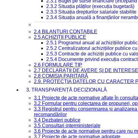
2.3.1 Buget pe surse financiare (începând
2.3.2 Situația plăților (execuția bugetară)
2.3.3 Situația drepturilor salariale stabilit
2.3.4 Situația anuală a finanțărilor neramb
2.4 BILANȚURI CONTABILE
2.5 ACHIZIȚII PUBLICE
2.5.1 Programul anual al achizițiilor publi
2.5.2 Centralizatorul achizițiilor publice 
2.5.3 Contracte de achiziții publice cu va
2.5.4 Documente privind execuția contract
2.6 FORMULARE TIP
2.7 DECLARAȚII DE AVERE ȘI DE INTERES
2.8 COMISIA PARITARĂ
2.9. PROTECȚIA DATELOR CU CARACTER
3. TRANSPARENȚĂ DECIZIONALĂ
3.1 Proiecte de acte normative aflate în consult
3.2 Formular pentru colectarea de propuneri, opi
3.3 Registrul pentru consemnarea și analizarea p
recomandărilor
3.4 Dezbateri publice
3.5 Consultari interministeriale
3.6 Proiecte de acte normative pentru care nu ma
3.7 Proiecte de acte normative adoptate