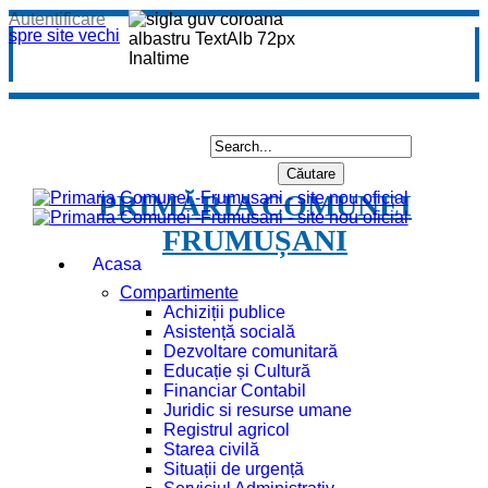
Autentificare
spre site vechi
PRIMĂRIA COMUNEI
FRUMUȘANI
Acasa
Compartimente
Achiziții publice
Asistență socială
Dezvoltare comunitară
Educație și Cultură
Financiar Contabil
Juridic si resurse umane
Registrul agricol
Starea civilă
Situații de urgență