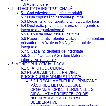
4.5 Petiții
4.6 Autentificare
5. INTEGRITATE INSTITUȚIONALĂ
5.1 Cod etic/deontologic/de conduită
5.2 Lista cuprinzând cadourile primite
5.3 Mecanismul de raportare a încălcărilor legii
5.4 Declarația privind asumarea unei agende de
integritate organizațională
5.5 Planul de integritate al instituției
5.6 Raport narativ referitor la stadiul implementării
măsurilor prevăzute în SNA și în planul de
integritate
5.7 Situația incidentelor de integritate
5.8. Studii/ Cercetări/ Ghiduri/ Materiale
informative relevante
6. MONITORUL OFICIAL LOCAL
6.1 STATUTUL COMUNEI
6.2 REGULAMENTELE PRIVIND
PROCEDURILE ADMINISTRATIVE
6.2.1 REGULAMENTUL CUPRINZÂND
MĂSURILE METODOLOGICE,
ORGANIZATORICE, TERMENELE ȘI
CIRCULAȚIA PROIECTELOR DE
HOTĂRÂRI ALE AUTORITĂȚII
DELIBERATIVE