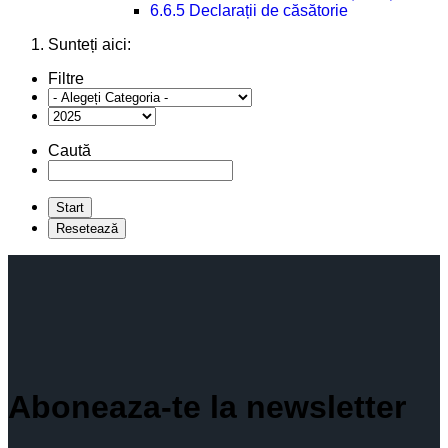
6.6.5 Declarații de căsătorie
Sunteți aici:
Filtre
Caută
Aboneaza-te la newsletter