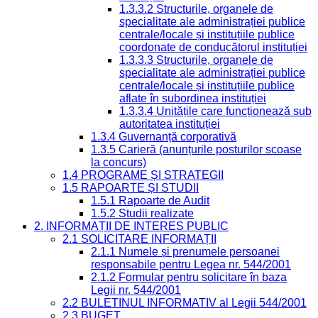
1.3.3.2 Structurile, organele de
specialitate ale administrației publice
centrale/locale și instituțiile publice
coordonate de conducătorul instituției
1.3.3.3 Structurile, organele de
specialitate ale administrației publice
centrale/locale și instituțiile publice
aflate în subordinea instituției
1.3.3.4 Unitățile care funcționează sub
autoritatea instituției
1.3.4 Guvernanță corporativă
1.3.5 Carieră (anunțurile posturilor scoase
la concurs)
1.4 PROGRAME ȘI STRATEGII
1.5 RAPOARTE ȘI STUDII
1.5.1 Rapoarte de Audit
1.5.2 Studii realizate
2. INFORMAȚII DE INTERES PUBLIC
2.1 SOLICITARE INFORMAȚII
2.1.1 Numele și prenumele persoanei
responsabile pentru Legea nr. 544/2001
2.1.2 Formular pentru solicitare în baza
Legii nr. 544/2001
2.2 BULETINUL INFORMATIV al Legii 544/2001
2.3 BUGET