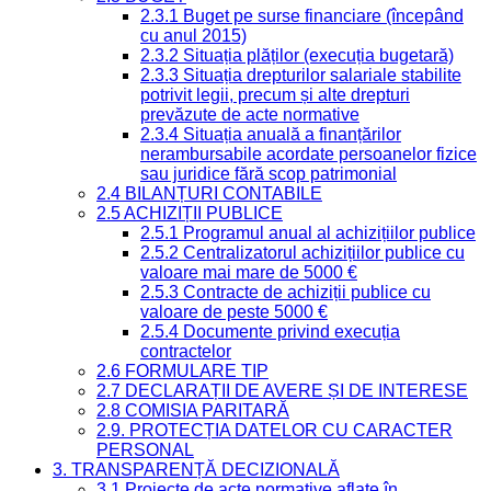
2.3.1 Buget pe surse financiare (începând
cu anul 2015)
2.3.2 Situația plăților (execuția bugetară)
2.3.3 Situația drepturilor salariale stabilite
potrivit legii, precum și alte drepturi
prevăzute de acte normative
2.3.4 Situația anuală a finanțărilor
nerambursabile acordate persoanelor fizice
sau juridice fără scop patrimonial
2.4 BILANȚURI CONTABILE
2.5 ACHIZIȚII PUBLICE
2.5.1 Programul anual al achizițiilor publice
2.5.2 Centralizatorul achizițiilor publice cu
valoare mai mare de 5000 €
2.5.3 Contracte de achiziții publice cu
valoare de peste 5000 €
2.5.4 Documente privind execuția
contractelor
2.6 FORMULARE TIP
2.7 DECLARAȚII DE AVERE ȘI DE INTERESE
2.8 COMISIA PARITARĂ
2.9. PROTECȚIA DATELOR CU CARACTER
PERSONAL
3. TRANSPARENȚĂ DECIZIONALĂ
3.1 Proiecte de acte normative aflate în