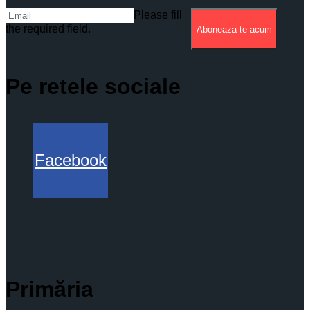
Please fill
the required field.
Aboneaza-te acum
Pe retele sociale
Facebook
Primăria