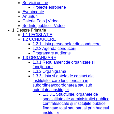
Servicii online
Proiecte europene
Evenimente
Anunțuri
Galerie Foto | Video
Sedinte publice - Video
1. Despre Primarie
1.1 LEGISLAȚIE
1.2 CONDUCERE
1.2.1 Lista persoanelor din conducere
1.2.2 Agenda conducerii
Programare audiențe
1.3 ORGANIZARE
1.3.1 Regulament de organizare și
funcționare
1.3.2 Organigrama
1.3.3 Lista și datele de contact ale
instituțiilor care funcționează în
subordinea/coordonarea sau sub
autoritatea instituției
1.3.3.1 Structurile, organele de
specialitate ale administrației publice
centrale/locale și instituțiile publice
finanțate total sau parțial prin bugetul
instituției