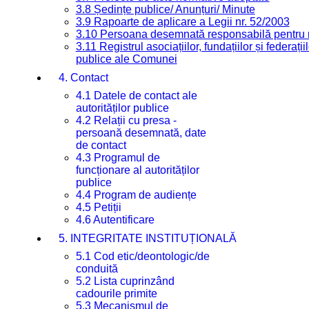
3.8 Ședințe publice/ Anunțuri/ Minute
3.9 Rapoarte de aplicare a Legii nr. 52/2003
3.10 Persoana desemnată responsabilă pentru re
3.11 Registrul asociațiilor, fundațiilor și federații
publice ale Comunei
4. Contact
4.1 Datele de contact ale
autorităților publice
4.2 Relații cu presa -
persoană desemnată, date
de contact
4.3 Programul de
funcționare al autorităților
publice
4.4 Program de audiențe
4.5 Petiții
4.6 Autentificare
5. INTEGRITATE INSTITUȚIONALĂ
5.1 Cod etic/deontologic/de
conduită
5.2 Lista cuprinzând
cadourile primite
5.3 Mecanismul de