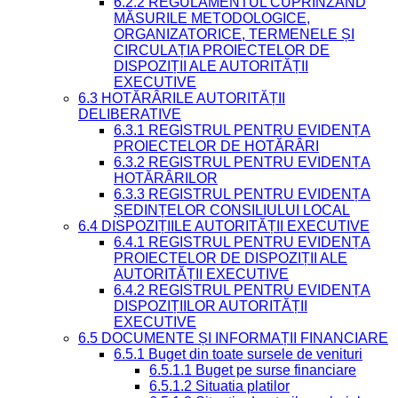
6.2.2 REGULAMENTUL CUPRINZÂND
MĂSURILE METODOLOGICE,
ORGANIZATORICE, TERMENELE ȘI
CIRCULAȚIA PROIECTELOR DE
DISPOZIȚII ALE AUTORITĂȚII
EXECUTIVE
6.3 HOTĂRÂRILE AUTORITĂȚII
DELIBERATIVE
6.3.1 REGISTRUL PENTRU EVIDENȚA
PROIECTELOR DE HOTĂRÂRI
6.3.2 REGISTRUL PENTRU EVIDENȚA
HOTĂRÂRILOR
6.3.3 REGISTRUL PENTRU EVIDENȚA
ȘEDINȚELOR CONSILIULUI LOCAL
6.4 DISPOZIȚIILE AUTORITĂȚII EXECUTIVE
6.4.1 REGISTRUL PENTRU EVIDENȚA
PROIECTELOR DE DISPOZIȚII ALE
AUTORITĂȚII EXECUTIVE
6.4.2 REGISTRUL PENTRU EVIDENȚA
DISPOZIȚIILOR AUTORITĂȚII
EXECUTIVE
6.5 DOCUMENTE ȘI INFORMAȚII FINANCIARE
6.5.1 Buget din toate sursele de venituri
6.5.1.1 Buget pe surse financiare
6.5.1.2 Situatia platilor