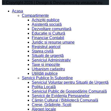
© Copyright 2026 | Design & Devlopment by vreausite.eu
Acasa
Compartimente
Achiziții publice
Asistență socială
Dezvoltare comunitară
Educație și Cultură
Financiar Contabil
Juridic si resurse umane
Registrul agricol
Starea civilă
Situații de urgență
Serviciul Administrativ
Taxe și impozite
Urbanism cadastru
Utilități publice
Servicii Publice în Subordine
Serviciul Voluntar pentru Situații de Urgență
Poliția Locală
Serviciul Public de Gospodărire Comunală
Servicii de Evidența Persoanelor
Cămin Cultural / Bibliotecă Comunală
Creșe, Grădinițe, Școli
Alegeri locale