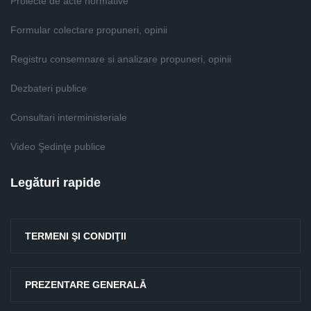
Proiecte de acte normative
Formular colectare propuneri, opinii
Registru consemnare si analizare propuneri, opinii
Dezbateri publice
Consultari interministeriale
Video Şedinţe publice
Legături rapide
TERMENI ŞI CONDIŢII
PREZENTARE GENERALĂ