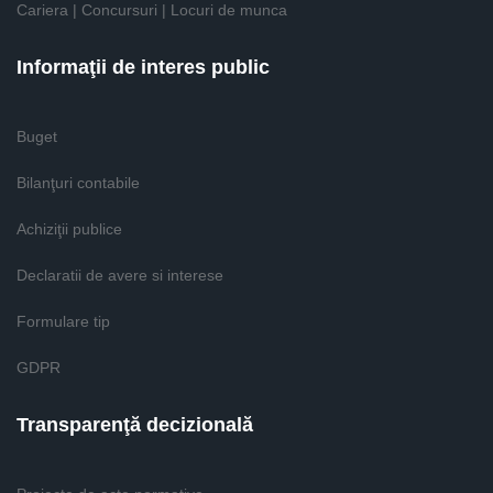
Cariera | Concursuri | Locuri de munca
Informaţii de interes public
Buget
Bilanţuri contabile
Achiziţii publice
Declaratii de avere si interese
Formulare tip
GDPR
Transparenţă decizională