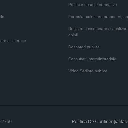
Proiecte de acte normative
ile
Formular colectare propuneri, opi
Registru consemnare si analizar
opinii
vere si interese
Dezbateri publice
Consultari interministeriale
Video Şedinţe publice
Politica De Confidențialitat