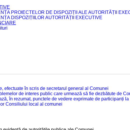
TIVE
ENȚA PROIECTELOR DE DISPOZIȚII ALE AUTORITĂȚII EXE
ENȚA DISPOZIȚIILOR AUTORITĂȚII EXECUTIVE
ANCIARE
turi
tate, efectuate în scris de secretarul general al Comunei
roblemelor de interes public care urmează să fie dezbătute de Con
ză, în rezumat, punctele de vedere exprimate de participanți la
or Consiliului local al comunei
te în evidență de autoritățile publice ale Comunei