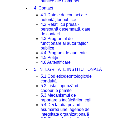
publice ale Comunei
4. Contact
4.1 Datele de contact ale
autorităților publice
4.2 Relații cu presa -
persoană desemnată, date
de contact
4.3 Programul de
funcționare al autorităților
publice
4.4 Program de audiențe
4.5 Petiții
4.6 Autentificare
5. INTEGRITATE INSTITUȚIONALĂ
5.1 Cod etic/deontologic/de
conduită
5.2 Lista cuprinzând
cadourile primite
5.3 Mecanismul de
raportare a încălcărilor legii
5.4 Declarația privind
asumarea unei agende de
integritate organizațională