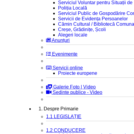
Serviciul Voluntar pentru Situații d
Poliția Locală
Serviciul Public de Gospodărire C
Servicii de Evidența Persoanelor
Cămin Cultural / Bibliotecă Comuna
Creșe, Grădinițe, Școli
Alegeri locale
Anunțuri
Evenimente
Servicii online
Proiecte europene
Galerie Foto | Video
Sedinte publice - Video
1. Despre Primarie
1.1 LEGISLAȚIE
1.2 CONDUCERE