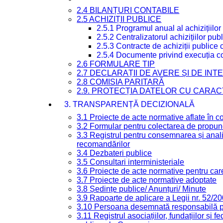
2.4 BILANȚURI CONTABILE
2.5 ACHIZIȚII PUBLICE
2.5.1 Programul anual al achizițiilor
2.5.2 Centralizatorul achizițiilor p
2.5.3 Contracte de achiziții publice
2.5.4 Documente privind execuția co
2.6 FORMULARE TIP
2.7 DECLARAȚII DE AVERE ȘI DE IN
2.8 COMISIA PARITARĂ
2.9. PROTECȚIA DATELOR CU CARA
3. TRANSPARENȚĂ DECIZIONALĂ
3.1 Proiecte de acte normative aflate în c
3.2 Formular pentru colectarea de propune
3.3 Registrul pentru consemnarea și anali
recomandărilor
3.4 Dezbateri publice
3.5 Consultari interministeriale
3.6 Proiecte de acte normative pentru care
3.7 Proiecte de acte normative adoptate
3.8 Ședințe publice/ Anunțuri/ Minute
3.9 Rapoarte de aplicare a Legii nr. 52/2
3.10 Persoana desemnată responsabilă pen
3.11 Registrul asociațiilor, fundațiilor și fe