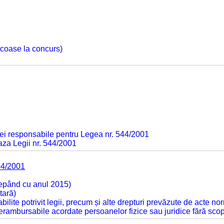
 scoase la concurs)
ei responsabile pentru Legea nr. 544/2001
baza Legii nr. 544/2001
44/2001
cepând cu anul 2015)
tară)
tabilite potrivit legii, precum și alte drepturi prevăzute de acte no
 nerambursabile acordate persoanelor fizice sau juridice fără sco