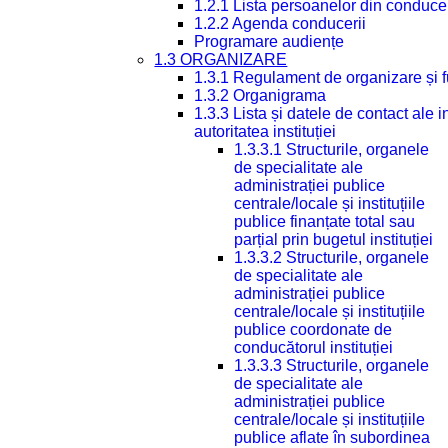
1.2.1 Lista persoanelor din conduce
1.2.2 Agenda conducerii
Programare audiențe
1.3 ORGANIZARE
1.3.1 Regulament de organizare și 
1.3.2 Organigrama
1.3.3 Lista și datele de contact ale
autoritatea instituției
1.3.3.1 Structurile, organele
de specialitate ale
administrației publice
centrale/locale și instituțiile
publice finanțate total sau
parțial prin bugetul instituției
1.3.3.2 Structurile, organele
de specialitate ale
administrației publice
centrale/locale și instituțiile
publice coordonate de
conducătorul instituției
1.3.3.3 Structurile, organele
de specialitate ale
administrației publice
centrale/locale și instituțiile
publice aflate în subordinea