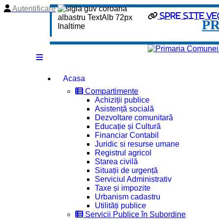
Autentificare
spre site ve
P
Acasa
Compartimente
Achiziții publice
Asistență socială
Dezvoltare comunitară
Educație și Cultură
Financiar Contabil
Juridic si resurse umane
Registrul agricol
Starea civilă
Situații de urgență
Serviciul Administrativ
Taxe și impozite
Urbanism cadastru
Utilități publice
Servicii Publice în Subordine