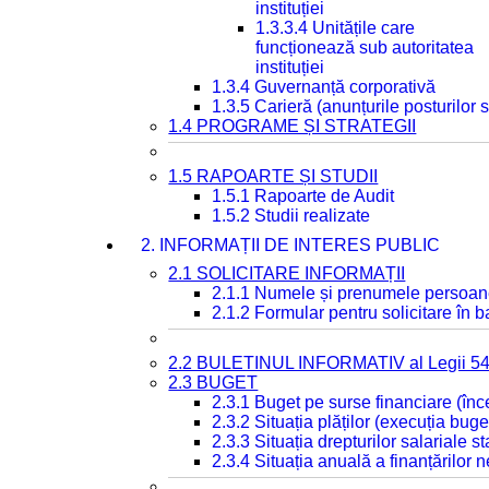
instituției
1.3.3.4 Unitățile care
funcționează sub autoritatea
instituției
1.3.4 Guvernanță corporativă
1.3.5 Carieră (anunțurile posturilor
1.4 PROGRAME ȘI STRATEGII
1.5 RAPOARTE ȘI STUDII
1.5.1 Rapoarte de Audit
1.5.2 Studii realizate
2. INFORMAȚII DE INTERES PUBLIC
2.1 SOLICITARE INFORMAȚII
2.1.1 Numele și prenumele persoan
2.1.2 Formular pentru solicitare în 
2.2 BULETINUL INFORMATIV al Legii 5
2.3 BUGET
2.3.1 Buget pe surse financiare (în
2.3.2 Situația plăților (execuția buge
2.3.3 Situația drepturilor salariale s
2.3.4 Situația anuală a finanțărilor