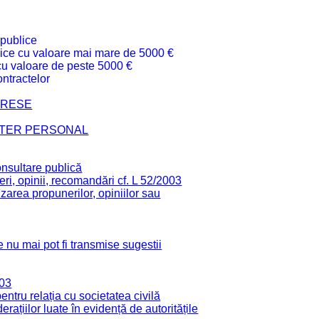
 publice
ublice cu valoare mai mare de 5000 €
 cu valoare de peste 5000 €
ntractelor
TERESE
CTER PERSONAL
onsultare publică
ri, opinii, recomandări cf. L 52/2003
zarea propunerilor, opiniilor sau
 nu mai pot fi transmise sugestii
003
tru relația cu societatea civilă
derațiilor luate în evidență de autoritățile