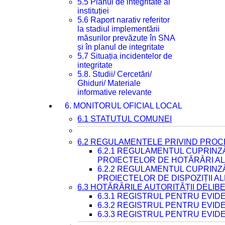
5.5 Planul de integritate al
instituției
5.6 Raport narativ referitor
la stadiul implementării
măsurilor prevăzute în SNA
și în planul de integritate
5.7 Situația incidentelor de
integritate
5.8. Studii/ Cercetări/
Ghiduri/ Materiale
informative relevante
6. MONITORUL OFICIAL LOCAL
6.1 STATUTUL COMUNEI
6.2 REGULAMENTELE PRIVIND PROC
6.2.1 REGULAMENTUL CUPRINZ
PROIECTELOR DE HOTĂRÂRI ALE
6.2.2 REGULAMENTUL CUPRINZ
PROIECTELOR DE DISPOZIȚII A
6.3 HOTĂRÂRILE AUTORITĂȚII DELIB
6.3.1 REGISTRUL PENTRU EVI
6.3.2 REGISTRUL PENTRU EVI
6.3.3 REGISTRUL PENTRU EVID