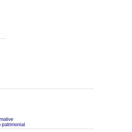
rmative
p patrimonial