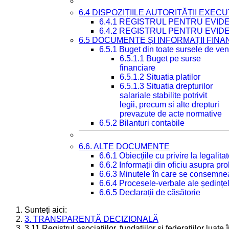
6.4 DISPOZIȚIILE AUTORITĂȚII EXECU
6.4.1 REGISTRUL PENTRU EVID
6.4.2 REGISTRUL PENTRU EVID
6.5 DOCUMENTE ȘI INFORMAȚII FIN
6.5.1 Buget din toate sursele de veni
6.5.1.1 Buget pe surse
financiare
6.5.1.2 Situatia platilor
6.5.1.3 Situatia drepturilor
salariale stabilite potrivit
legii, precum si alte drepturi
prevazute de acte normative
6.5.2 Bilanturi contabile
6.6. ALTE DOCUMENTE
6.6.1 Obiecțiile cu privire la legali
6.6.2 Informații din oficiu asupra p
6.6.3 Minutele în care se consemnea
6.6.4 Procesele-verbale ale ședințel
6.6.5 Declarații de căsătorie
Sunteți aici:
3. TRANSPARENȚĂ DECIZIONALĂ
3.11 Registrul asociațiilor, fundațiilor și federațiilor lua