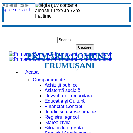
Autentificare
spre site vechi
PRIMĂRIA COMUNEI
FRUMUȘANI
Acasa
Compartimente
Achiziții publice
Asistență socială
Dezvoltare comunitară
Educație și Cultură
Financiar Contabil
Juridic si resurse umane
Registrul agricol
Starea civilă
Situații de urgență