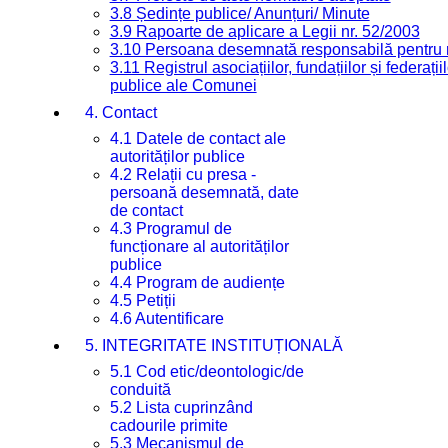
3.8 Ședințe publice/ Anunțuri/ Minute
3.9 Rapoarte de aplicare a Legii nr. 52/2003
3.10 Persoana desemnată responsabilă pentru re
3.11 Registrul asociațiilor, fundațiilor și federații
publice ale Comunei
4. Contact
4.1 Datele de contact ale
autorităților publice
4.2 Relații cu presa -
persoană desemnată, date
de contact
4.3 Programul de
funcționare al autorităților
publice
4.4 Program de audiențe
4.5 Petiții
4.6 Autentificare
5. INTEGRITATE INSTITUȚIONALĂ
5.1 Cod etic/deontologic/de
conduită
5.2 Lista cuprinzând
cadourile primite
5.3 Mecanismul de