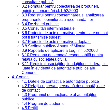
consultare publică
3.2 Formular pentru colectarea de propuneri,
opinii, recomandări cf. L 52/2003
3.3 Registrul pentru consemnarea și analizarea
propunerilor, opiniilor sau recomandărilor
3.4 Dezbateri publice
3.5 Consultari interministeriale
3.6 Proiecte de acte normative pentru care nu mai
pot fi transmise sugestii
3.7 Proiecte de acte normative adoptate
3.8 Ședințe publice/ Anunțuri/ Minute
3.9 Rapoarte de aplicare a Legii nr. 52/2003
3.10 Persoana desemnată responsabilă pentru
relația cu societatea civilă
3.11 Registrul asociațiilor, fundațiilor și federațiilor
luate în evidență de autoritățile publice ale
Comunei
4. Contact
4.1 Datele de contact ale autorităților publice
4.2 Relații cu presa - persoană desemnată, date
de contact
4.3 Programul de funcționare al autorităților
publice
4.4 Program de audiențe
4.5 Petiții