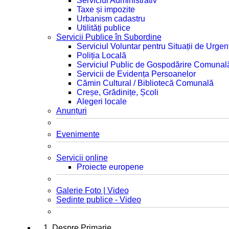
Serviciul Administrativ
Taxe și impozite
Urbanism cadastru
Utilități publice
Servicii Publice în Subordine
Serviciul Voluntar pentru Situații de Urgen
Poliția Locală
Serviciul Public de Gospodărire Comunal
Servicii de Evidența Persoanelor
Cămin Cultural / Bibliotecă Comunală
Creșe, Grădinițe, Școli
Alegeri locale
Anunțuri
Evenimente
Servicii online
Proiecte europene
Galerie Foto | Video
Sedinte publice - Video
1. Despre Primarie