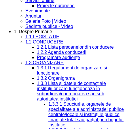
Servicii online
Proiecte europene
Evenimente
Anunțuri
Galerie Foto | Video
Sedinte publice - Video
1. Despre Primarie
1.1 LEGISLAȚIE
1.2 CONDUCERE
1.2.1 Lista persoanelor din conducere
1.2.2 Agenda conducerii
Programare audiențe
1.3 ORGANIZARE
1.3.1 Regulament de organizare și
funcționare
1.3.2 Organigrama
1.3.3 Lista și datele de contact ale
instituțiilor care funcționează în
subordinea/coordonarea sau sub
autoritatea instituției
1.3.3.1 Structurile, organele de
specialitate ale administrației publice
centrale/locale și instituțiile publice
finanțate total sau parțial prin bugetul
instituției