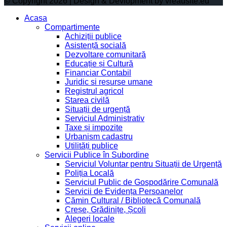
© Copyright 2026 | Design & Devlopment by vreausite.eu
Acasa
Compartimente
Achiziții publice
Asistență socială
Dezvoltare comunitară
Educație și Cultură
Financiar Contabil
Juridic si resurse umane
Registrul agricol
Starea civilă
Situații de urgență
Serviciul Administrativ
Taxe și impozite
Urbanism cadastru
Utilități publice
Servicii Publice în Subordine
Serviciul Voluntar pentru Situații de Urgență
Poliția Locală
Serviciul Public de Gospodărire Comunală
Servicii de Evidența Persoanelor
Cămin Cultural / Bibliotecă Comunală
Creșe, Grădinițe, Școli
Alegeri locale