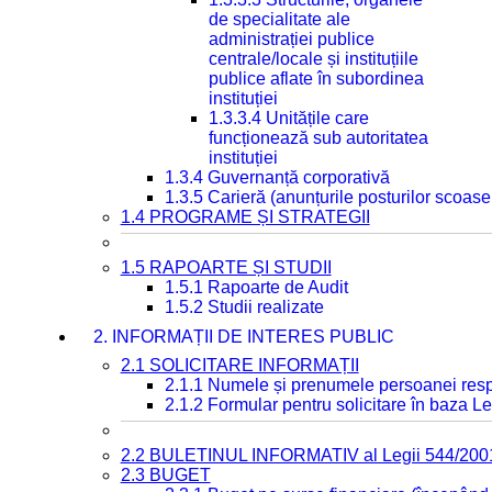
de specialitate ale
administrației publice
centrale/locale și instituțiile
publice aflate în subordinea
instituției
1.3.3.4 Unitățile care
funcționează sub autoritatea
instituției
1.3.4 Guvernanță corporativă
1.3.5 Carieră (anunțurile posturilor scoase
1.4 PROGRAME ȘI STRATEGII
1.5 RAPOARTE ȘI STUDII
1.5.1 Rapoarte de Audit
1.5.2 Studii realizate
2. INFORMAȚII DE INTERES PUBLIC
2.1 SOLICITARE INFORMAȚII
2.1.1 Numele și prenumele persoanei resp
2.1.2 Formular pentru solicitare în baza Le
2.2 BULETINUL INFORMATIV al Legii 544/200
2.3 BUGET