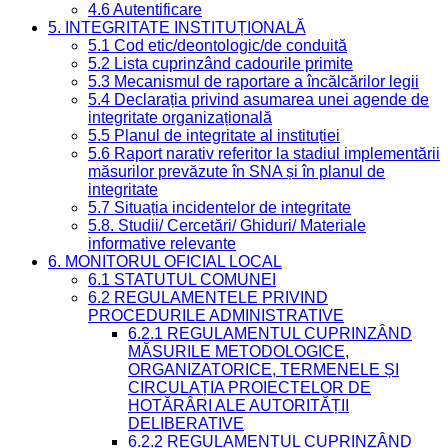
4.6 Autentificare
5. INTEGRITATE INSTITUȚIONALĂ
5.1 Cod etic/deontologic/de conduită
5.2 Lista cuprinzând cadourile primite
5.3 Mecanismul de raportare a încălcărilor legii
5.4 Declarația privind asumarea unei agende de
integritate organizațională
5.5 Planul de integritate al instituției
5.6 Raport narativ referitor la stadiul implementării
măsurilor prevăzute în SNA și în planul de
integritate
5.7 Situația incidentelor de integritate
5.8. Studii/ Cercetări/ Ghiduri/ Materiale
informative relevante
6. MONITORUL OFICIAL LOCAL
6.1 STATUTUL COMUNEI
6.2 REGULAMENTELE PRIVIND
PROCEDURILE ADMINISTRATIVE
6.2.1 REGULAMENTUL CUPRINZÂND
MĂSURILE METODOLOGICE,
ORGANIZATORICE, TERMENELE ȘI
CIRCULAȚIA PROIECTELOR DE
HOTĂRÂRI ALE AUTORITĂȚII
DELIBERATIVE
6.2.2 REGULAMENTUL CUPRINZÂND