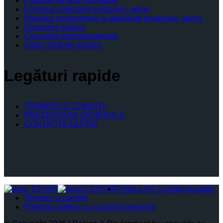
Proiecte de acte normative
Formular colectare propuneri, opinii
Registru consemnare si analizare propuneri, opinii
Dezbateri publice
Consultari interministeriale
Video Şedinţe publice
Legături rapide
TERMENI ŞI CONDIŢII
PREZENTARE GENERALĂ
CONTACTEAZĂ-NE
Politica De Confidențialitate
Termeni și condiții
Protectia datelor cu caracter personal