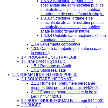
1.3.3.2 Structurile, organele de
specialitate ale administrației publice
centrale/locale și instituțiile publice
coordonate de conducătorul instituției
1.3.3.3 Structurile, organele de
specialitate ale administrației publice
centrale/locale și instituțiile publice
aflate în subordinea instituției
1.3.3.4 Unitățile care funcționează sub
autoritatea instituției
1.3.4 Guvernanță corporativă
1.3.5 Carieră (anunțurile posturilor scoase
la concurs)
1.4 PROGRAME ȘI STRATEGII
1.5 RAPOARTE ȘI STUDII
1.5.1 Rapoarte de Audit
1.5.2 Studii realizate
2. INFORMAȚII DE INTERES PUBLIC
2.1 SOLICITARE INFORMAȚII
2.1.1 Numele și prenumele persoanei
responsabile pentru Legea nr. 544/2001
2.1.2 Formular pentru solicitare în baza
Legii nr. 544/2001
2.2 BULETINUL INFORMATIV al Legii 544/2001
2.3 BUGET