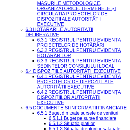
MĂSURILE METODOLOGICE,
ORGANIZATORICE, TERMENELE ȘI
CIRCULAȚIA PROIECTELOR DE
DISPOZIȚII ALE AUTORITĂȚII
EXECUTIVE
6.3 HOTĂRÂRILE AUTORITĂȚII
DELIBERATIVE
6.3.1 REGISTRUL PENTRU EVIDENȚA
PROIECTELOR DE HOTĂRÂRI
6.3.2 REGISTRUL PENTRU EVIDENȚA
HOTĂRÂRILOR
6.3.3 REGISTRUL PENTRU EVIDENȚA
ȘEDINȚELOR CONSILIULUI LOCAL
6.4 DISPOZIȚIILE AUTORITĂȚII EXECUTIVE
6.4.1 REGISTRUL PENTRU EVIDENȚA
PROIECTELOR DE DISPOZIȚII ALE
AUTORITĂȚII EXECUTIVE
6.4.2 REGISTRUL PENTRU EVIDENȚA
DISPOZIȚIILOR AUTORITĂȚII
EXECUTIVE
6.5 DOCUMENTE ȘI INFORMAȚII FINANCIARE
6.5.1 Buget din toate sursele de venituri
6.5.1.1 Buget pe surse financiare
6.5.1.2 Situatia platilor
6.5.1.3 Situatia drepturilor salariale