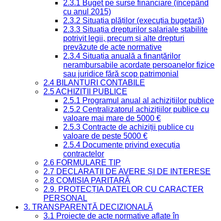
2.3.1 Buget pe surse financiare (începând
cu anul 2015)
2.3.2 Situația plăților (execuția bugetară)
2.3.3 Situația drepturilor salariale stabilite
potrivit legii, precum și alte drepturi
prevăzute de acte normative
2.3.4 Situația anuală a finanțărilor
nerambursabile acordate persoanelor fizice
sau juridice fără scop patrimonial
2.4 BILANȚURI CONTABILE
2.5 ACHIZIȚII PUBLICE
2.5.1 Programul anual al achizițiilor publice
2.5.2 Centralizatorul achizițiilor publice cu
valoare mai mare de 5000 €
2.5.3 Contracte de achiziții publice cu
valoare de peste 5000 €
2.5.4 Documente privind execuția
contractelor
2.6 FORMULARE TIP
2.7 DECLARAȚII DE AVERE ȘI DE INTERESE
2.8 COMISIA PARITARĂ
2.9. PROTECȚIA DATELOR CU CARACTER
PERSONAL
3. TRANSPARENȚĂ DECIZIONALĂ
3.1 Proiecte de acte normative aflate în