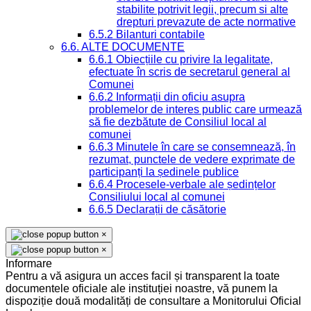
stabilite potrivit legii, precum si alte
drepturi prevazute de acte normative
6.5.2 Bilanturi contabile
6.6. ALTE DOCUMENTE
6.6.1 Obiecțiile cu privire la legalitate,
efectuate în scris de secretarul general al
Comunei
6.6.2 Informații din oficiu asupra
problemelor de interes public care urmează
să fie dezbătute de Consiliul local al
comunei
6.6.3 Minutele în care se consemnează, în
rezumat, punctele de vedere exprimate de
participanți la ședinele publice
6.6.4 Procesele-verbale ale ședințelor
Consiliului local al comunei
6.6.5 Declarații de căsătorie
×
×
Informare
Pentru a vă asigura un acces facil și transparent la toate
documentele oficiale ale instituției noastre, vă punem la
dispoziție două modalități de consultare a Monitorului Oficial