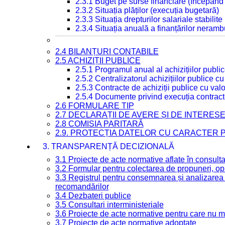
2.3.1 Buget pe surse financiare (începând
2.3.2 Situația plăților (execuția bugetară)
2.3.3 Situația drepturilor salariale stabilit
2.3.4 Situația anuală a finanțărilor neramb
2.4 BILANȚURI CONTABILE
2.5 ACHIZIȚII PUBLICE
2.5.1 Programul anual al achizițiilor publi
2.5.2 Centralizatorul achizițiilor publice 
2.5.3 Contracte de achiziții publice cu va
2.5.4 Documente privind execuția contract
2.6 FORMULARE TIP
2.7 DECLARAȚII DE AVERE ȘI DE INTERES
2.8 COMISIA PARITARĂ
2.9. PROTECȚIA DATELOR CU CARACTER
3. TRANSPARENȚĂ DECIZIONALĂ
3.1 Proiecte de acte normative aflate în consult
3.2 Formular pentru colectarea de propuneri, opi
3.3 Registrul pentru consemnarea și analizarea p
recomandărilor
3.4 Dezbateri publice
3.5 Consultari interministeriale
3.6 Proiecte de acte normative pentru care nu ma
3.7 Proiecte de acte normative adoptate