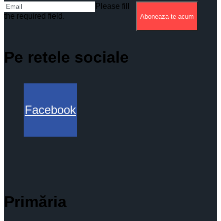
Please fill
the required field.
Aboneaza-te acum
Pe retele sociale
Facebook
Primăria