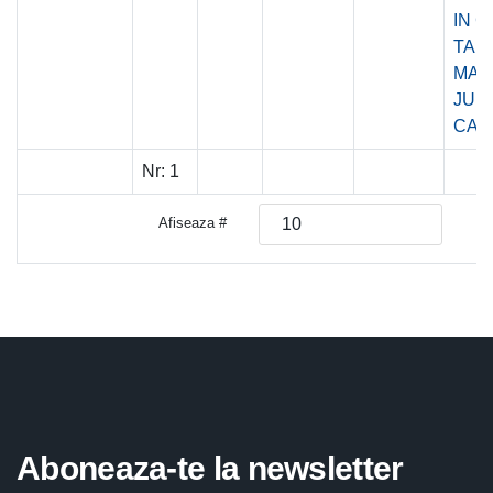
IN 
TAM
MAR
JUD
CAL
Nr:
1
Afiseaza #
Aboneaza-te la newsletter