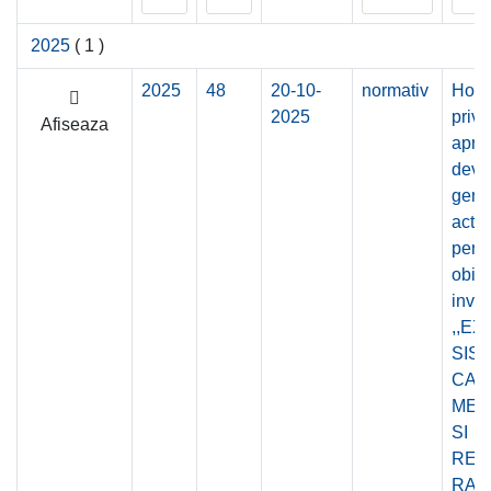
2025
( 1 )
2025
48
20-10-
normativ
Hota
2025
privi
Afiseaza
apro
deviz
gene
actua
pent
obiec
invest
,,E
SIS
CAN
MEN
SI
REA
RAC