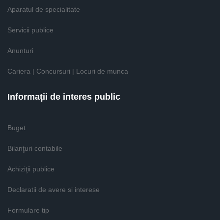
Aparatul de specialitate
Servicii publice
Anunturi
Cariera | Concursuri | Locuri de munca
Informaţii de interes public
Buget
Bilanţuri contabile
Achiziţii publice
Declaratii de avere si interese
Formulare tip