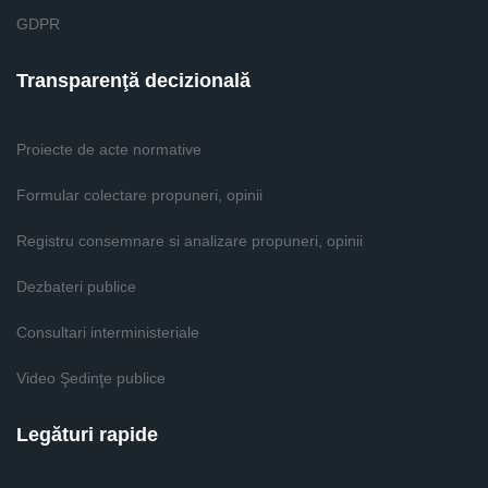
GDPR
Transparenţă decizională
Proiecte de acte normative
Formular colectare propuneri, opinii
Registru consemnare si analizare propuneri, opinii
Dezbateri publice
Consultari interministeriale
Video Şedinţe publice
Legături rapide