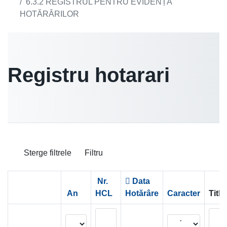
6.3.2 REGISTRUL PENTRU EVIDENȚA
HOTĂRÂRILOR
Registru hotarari
Sterge filtrele
Filtru
Nr.
Data
An
HCL
Hotărâre
Caracter
Titlu