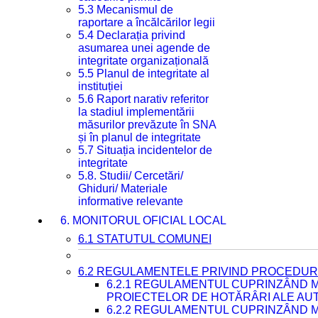
5.3 Mecanismul de
raportare a încălcărilor legii
5.4 Declarația privind
asumarea unei agende de
integritate organizațională
5.5 Planul de integritate al
instituției
5.6 Raport narativ referitor
la stadiul implementării
măsurilor prevăzute în SNA
și în planul de integritate
5.7 Situația incidentelor de
integritate
5.8. Studii/ Cercetări/
Ghiduri/ Materiale
informative relevante
6. MONITORUL OFICIAL LOCAL
6.1 STATUTUL COMUNEI
6.2 REGULAMENTELE PRIVIND PROCEDURI
6.2.1 REGULAMENTUL CUPRINZÂND M
PROIECTELOR DE HOTĂRÂRI ALE AUT
6.2.2 REGULAMENTUL CUPRINZÂND M