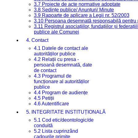
3.7 Proiecte de acte normative adoptate
3.8 Ședințe publice/ Anunțuri/ Minute
3.9 Rapoarte de aplicare a Legii nr. 52/2003
3.10 Persoana desemnată responsabilă pentru re
3.11 Registrul asociațiilor, fundațiilor și federații
publice ale Comunei
4. Contact
4.1 Datele de contact ale
autorităților publice
4.2 Relații cu presa -
persoană desemnată, date
de contact
4.3 Programul de
funcționare al autorităților
publice
4.4 Program de audiențe
4.5 Petiții
4.6 Autentificare
5. INTEGRITATE INSTITUȚIONALĂ
5.1 Cod etic/deontologic/de
conduită
5.2 Lista cuprinzând
cadourile primite