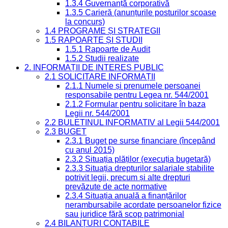
1.3.4 Guvernanță corporativă
1.3.5 Carieră (anunțurile posturilor scoase
la concurs)
1.4 PROGRAME ȘI STRATEGII
1.5 RAPOARTE ȘI STUDII
1.5.1 Rapoarte de Audit
1.5.2 Studii realizate
2. INFORMAȚII DE INTERES PUBLIC
2.1 SOLICITARE INFORMAȚII
2.1.1 Numele și prenumele persoanei
responsabile pentru Legea nr. 544/2001
2.1.2 Formular pentru solicitare în baza
Legii nr. 544/2001
2.2 BULETINUL INFORMATIV al Legii 544/2001
2.3 BUGET
2.3.1 Buget pe surse financiare (începând
cu anul 2015)
2.3.2 Situația plăților (execuția bugetară)
2.3.3 Situația drepturilor salariale stabilite
potrivit legii, precum și alte drepturi
prevăzute de acte normative
2.3.4 Situația anuală a finanțărilor
nerambursabile acordate persoanelor fizice
sau juridice fără scop patrimonial
2.4 BILANȚURI CONTABILE