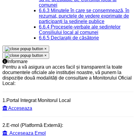
comunei
6.6.3 Minutele în care se consemnează, în
rezumat, punctele de vedere exprimate de
participanți la ședinele publice
6.6.4 Procesele-verbale ale ședințelor
Consiliului local al comunei
6.6.5 Declarații de căsătorie
×
×
Informare
Pentru a vă asigura un acces facil și transparent la toate
documentele oficiale ale instituției noastre, vă punem la
dispoziție două modalități de consultare a Monitorului Oficial
Local:
1.Portal Integrat Monitorul Local
Acceseaza
2.E-mol (Platformă Externă):
Acceseaza Emol