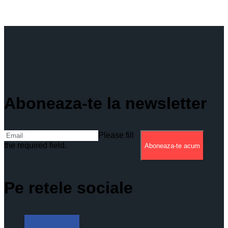
Aboneaza-te la newsletter
Please fill
the required field.
Aboneaza-te acum
Pe retele sociale