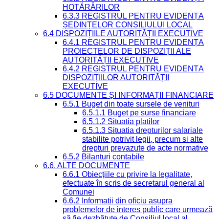
HOTĂRÂRILOR
6.3.3 REGISTRUL PENTRU EVIDENȚA
ȘEDINȚELOR CONSILIULUI LOCAL
6.4 DISPOZIȚIILE AUTORITĂȚII EXECUTIVE
6.4.1 REGISTRUL PENTRU EVIDENȚA
PROIECTELOR DE DISPOZIȚII ALE
AUTORITĂȚII EXECUTIVE
6.4.2 REGISTRUL PENTRU EVIDENȚA
DISPOZIȚIILOR AUTORITĂȚII
EXECUTIVE
6.5 DOCUMENTE ȘI INFORMAȚII FINANCIARE
6.5.1 Buget din toate sursele de venituri
6.5.1.1 Buget pe surse financiare
6.5.1.2 Situatia platilor
6.5.1.3 Situatia drepturilor salariale
stabilite potrivit legii, precum si alte
drepturi prevazute de acte normative
6.5.2 Bilanturi contabile
6.6. ALTE DOCUMENTE
6.6.1 Obiecțiile cu privire la legalitate,
efectuate în scris de secretarul general al
Comunei
6.6.2 Informații din oficiu asupra
problemelor de interes public care urmează
să fie dezbătute de Consiliul local al