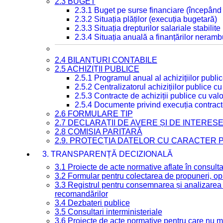
2.3 BUGET
2.3.1 Buget pe surse financiare (începând
2.3.2 Situația plăților (execuția bugetară)
2.3.3 Situația drepturilor salariale stabilit
2.3.4 Situația anuală a finanțărilor neramb
2.4 BILANȚURI CONTABILE
2.5 ACHIZIȚII PUBLICE
2.5.1 Programul anual al achizițiilor publi
2.5.2 Centralizatorul achizițiilor publice 
2.5.3 Contracte de achiziții publice cu va
2.5.4 Documente privind execuția contract
2.6 FORMULARE TIP
2.7 DECLARAȚII DE AVERE ȘI DE INTERES
2.8 COMISIA PARITARĂ
2.9. PROTECȚIA DATELOR CU CARACTER
3. TRANSPARENȚĂ DECIZIONALĂ
3.1 Proiecte de acte normative aflate în consult
3.2 Formular pentru colectarea de propuneri, opi
3.3 Registrul pentru consemnarea și analizarea p
recomandărilor
3.4 Dezbateri publice
3.5 Consultari interministeriale
3.6 Proiecte de acte normative pentru care nu ma