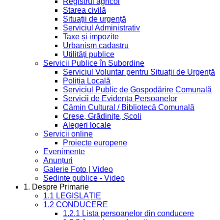
Registrul agricol
Starea civilă
Situații de urgență
Serviciul Administrativ
Taxe și impozite
Urbanism cadastru
Utilități publice
Servicii Publice în Subordine
Serviciul Voluntar pentru Situații de Urgență
Poliția Locală
Serviciul Public de Gospodărire Comunală
Servicii de Evidența Persoanelor
Cămin Cultural / Bibliotecă Comunală
Creșe, Grădinițe, Școli
Alegeri locale
Servicii online
Proiecte europene
Evenimente
Anunțuri
Galerie Foto | Video
Sedinte publice - Video
1. Despre Primarie
1.1 LEGISLAȚIE
1.2 CONDUCERE
1.2.1 Lista persoanelor din conducere