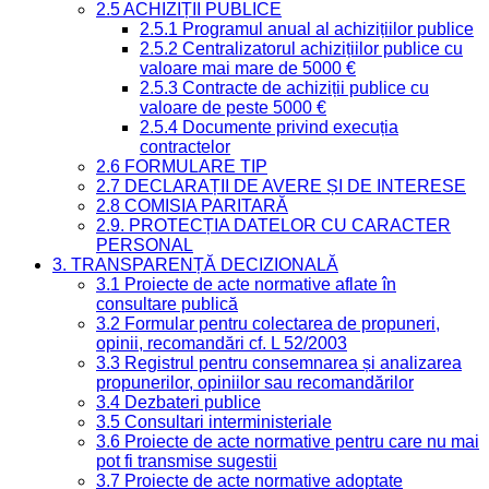
2.5 ACHIZIȚII PUBLICE
2.5.1 Programul anual al achizițiilor publice
2.5.2 Centralizatorul achizițiilor publice cu
valoare mai mare de 5000 €
2.5.3 Contracte de achiziții publice cu
valoare de peste 5000 €
2.5.4 Documente privind execuția
contractelor
2.6 FORMULARE TIP
2.7 DECLARAȚII DE AVERE ȘI DE INTERESE
2.8 COMISIA PARITARĂ
2.9. PROTECȚIA DATELOR CU CARACTER
PERSONAL
3. TRANSPARENȚĂ DECIZIONALĂ
3.1 Proiecte de acte normative aflate în
consultare publică
3.2 Formular pentru colectarea de propuneri,
opinii, recomandări cf. L 52/2003
3.3 Registrul pentru consemnarea și analizarea
propunerilor, opiniilor sau recomandărilor
3.4 Dezbateri publice
3.5 Consultari interministeriale
3.6 Proiecte de acte normative pentru care nu mai
pot fi transmise sugestii
3.7 Proiecte de acte normative adoptate