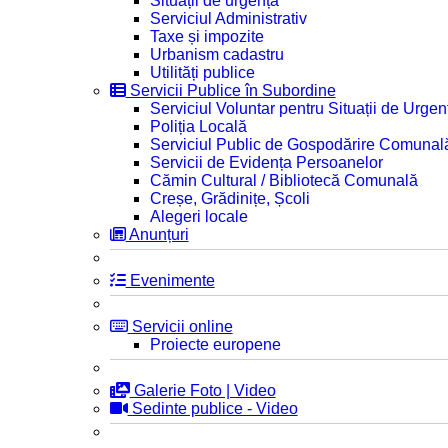
Situații de urgență
Serviciul Administrativ
Taxe și impozite
Urbanism cadastru
Utilități publice
Servicii Publice în Subordine
Serviciul Voluntar pentru Situații de Urgen
Poliția Locală
Serviciul Public de Gospodărire Comunal
Servicii de Evidența Persoanelor
Cămin Cultural / Bibliotecă Comunală
Creșe, Grădinițe, Școli
Alegeri locale
Anunțuri
Evenimente
Servicii online
Proiecte europene
Galerie Foto | Video
Sedinte publice - Video