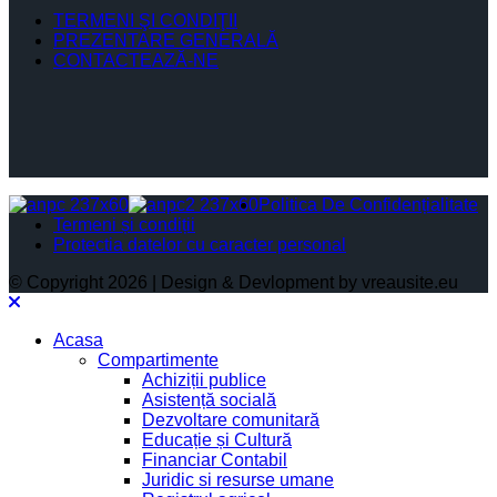
TERMENI ŞI CONDIŢII
PREZENTARE GENERALĂ
CONTACTEAZĂ-NE
Politica De Confidențialitate
Termeni și condiții
Protectia datelor cu caracter personal
© Copyright 2026 | Design & Devlopment by vreausite.eu
Acasa
Compartimente
Achiziții publice
Asistență socială
Dezvoltare comunitară
Educație și Cultură
Financiar Contabil
Juridic si resurse umane