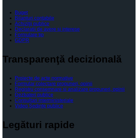
Buget
Bilanţuri contabile
Achiziţii publice
Declaratii de avere si interese
Formulare tip
GDPR
Transparenţă decizională
Proiecte de acte normative
Formular colectare propuneri, opinii
Registru consemnare si analizare propuneri, opinii
Dezbateri publice
Consultari interministeriale
Video Şedinţe publice
Legături rapide