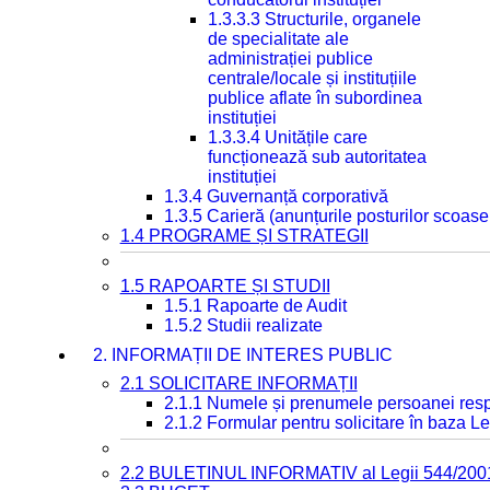
1.3.3.3 Structurile, organele
de specialitate ale
administrației publice
centrale/locale și instituțiile
publice aflate în subordinea
instituției
1.3.3.4 Unitățile care
funcționează sub autoritatea
instituției
1.3.4 Guvernanță corporativă
1.3.5 Carieră (anunțurile posturilor scoase
1.4 PROGRAME ȘI STRATEGII
1.5 RAPOARTE ȘI STUDII
1.5.1 Rapoarte de Audit
1.5.2 Studii realizate
2. INFORMAȚII DE INTERES PUBLIC
2.1 SOLICITARE INFORMAȚII
2.1.1 Numele și prenumele persoanei resp
2.1.2 Formular pentru solicitare în baza Le
2.2 BULETINUL INFORMATIV al Legii 544/200