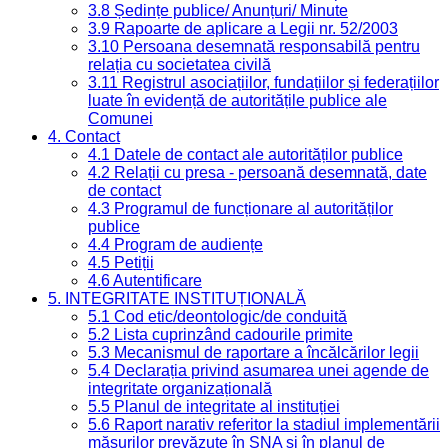
3.8 Ședințe publice/ Anunțuri/ Minute
3.9 Rapoarte de aplicare a Legii nr. 52/2003
3.10 Persoana desemnată responsabilă pentru
relația cu societatea civilă
3.11 Registrul asociațiilor, fundațiilor și federațiilor
luate în evidență de autoritățile publice ale
Comunei
4. Contact
4.1 Datele de contact ale autorităților publice
4.2 Relații cu presa - persoană desemnată, date
de contact
4.3 Programul de funcționare al autorităților
publice
4.4 Program de audiențe
4.5 Petiții
4.6 Autentificare
5. INTEGRITATE INSTITUȚIONALĂ
5.1 Cod etic/deontologic/de conduită
5.2 Lista cuprinzând cadourile primite
5.3 Mecanismul de raportare a încălcărilor legii
5.4 Declarația privind asumarea unei agende de
integritate organizațională
5.5 Planul de integritate al instituției
5.6 Raport narativ referitor la stadiul implementării
măsurilor prevăzute în SNA și în planul de