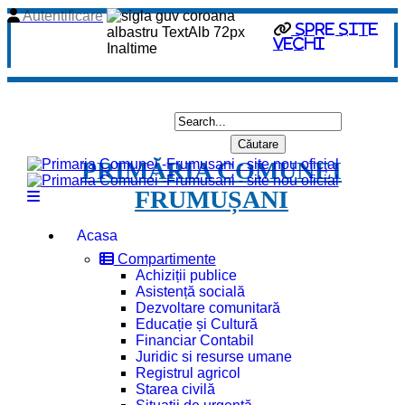
Autentificare
spre site
vechi
PRIMĂRIA COMUNEI
FRUMUȘANI
Acasa
Compartimente
Achiziții publice
Asistență socială
Dezvoltare comunitară
Educație și Cultură
Financiar Contabil
Juridic si resurse umane
Registrul agricol
Starea civilă