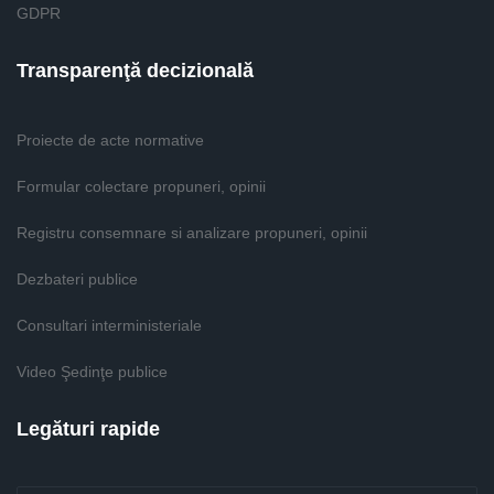
GDPR
Transparenţă decizională
Proiecte de acte normative
Formular colectare propuneri, opinii
Registru consemnare si analizare propuneri, opinii
Dezbateri publice
Consultari interministeriale
Video Şedinţe publice
Legături rapide