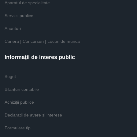
Aparatul de specialitate
Servicii publice
Anunturi
Cariera | Concursuri | Locuri de munca
Informaţii de interes public
Buget
Bilanţuri contabile
Achiziţii publice
Declaratii de avere si interese
Formulare tip