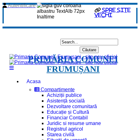
Autentificare
spre site
vechi
PRIMĂRIA COMUNEI
FRUMUȘANI
Acasa
Compartimente
Achiziții publice
Asistență socială
Dezvoltare comunitară
Educație și Cultură
Financiar Contabil
Juridic si resurse umane
Registrul agricol
Starea civilă