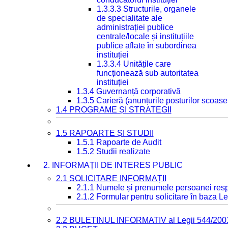
1.3.3.3 Structurile, organele
de specialitate ale
administrației publice
centrale/locale și instituțiile
publice aflate în subordinea
instituției
1.3.3.4 Unitățile care
funcționează sub autoritatea
instituției
1.3.4 Guvernanță corporativă
1.3.5 Carieră (anunțurile posturilor scoase
1.4 PROGRAME ȘI STRATEGII
1.5 RAPOARTE ȘI STUDII
1.5.1 Rapoarte de Audit
1.5.2 Studii realizate
2. INFORMAȚII DE INTERES PUBLIC
2.1 SOLICITARE INFORMAȚII
2.1.1 Numele și prenumele persoanei resp
2.1.2 Formular pentru solicitare în baza Le
2.2 BULETINUL INFORMATIV al Legii 544/200