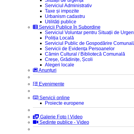
Situații de urgență
Serviciul Administrativ
Taxe și impozite
Urbanism cadastru
Utilități publice
Servicii Publice în Subordine
Serviciul Voluntar pentru Situații de Urgen
Poliția Locală
Serviciul Public de Gospodărire Comunal
Servicii de Evidența Persoanelor
Cămin Cultural / Bibliotecă Comunală
Creșe, Grădinițe, Școli
Alegeri locale
Anunțuri
Evenimente
Servicii online
Proiecte europene
Galerie Foto | Video
Sedinte publice - Video