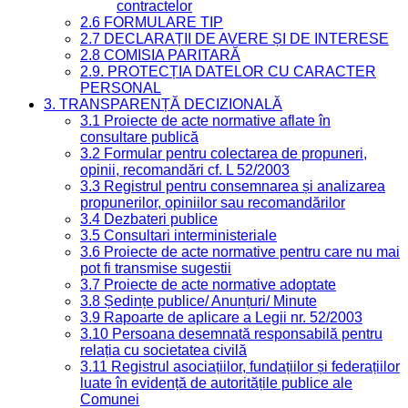
contractelor
2.6 FORMULARE TIP
2.7 DECLARAȚII DE AVERE ȘI DE INTERESE
2.8 COMISIA PARITARĂ
2.9. PROTECȚIA DATELOR CU CARACTER
PERSONAL
3. TRANSPARENȚĂ DECIZIONALĂ
3.1 Proiecte de acte normative aflate în
consultare publică
3.2 Formular pentru colectarea de propuneri,
opinii, recomandări cf. L 52/2003
3.3 Registrul pentru consemnarea și analizarea
propunerilor, opiniilor sau recomandărilor
3.4 Dezbateri publice
3.5 Consultari interministeriale
3.6 Proiecte de acte normative pentru care nu mai
pot fi transmise sugestii
3.7 Proiecte de acte normative adoptate
3.8 Ședințe publice/ Anunțuri/ Minute
3.9 Rapoarte de aplicare a Legii nr. 52/2003
3.10 Persoana desemnată responsabilă pentru
relația cu societatea civilă
3.11 Registrul asociațiilor, fundațiilor și federațiilor
luate în evidență de autoritățile publice ale
Comunei