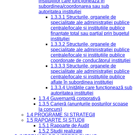
instituțiilor care funcționează în
subordinea/coordonarea sau sub
autoritatea instituției
1.3.3.1 Structurile, organele de
specialitate ale administrației publice
centrale/locale și instituțiile publice
finanțate total sau parțial prin bugetul
instituției
1.3.3.2 Structurile, organele de
specialitate ale administrației publice
centrale/locale și instituțiile publice
coordonate de conducătorul instituției
1.3.3.3 Structurile, organele de
specialitate ale administrației publice
centrale/locale și instituțiile publice
aflate în subordinea instituției
1.3.3.4 Unitățile care funcționează sub
autoritatea instituției
1.3.4 Guvernanță corporativă
1.3.5 Carieră (anunțurile posturilor scoase
la concurs)
1.4 PROGRAME ȘI STRATEGII
1.5 RAPOARTE ȘI STUDII
1.5.1 Rapoarte de Audit
1.5.2 Studii realizate