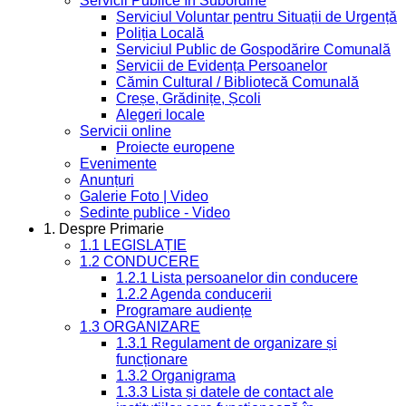
Servicii Publice în Subordine
Serviciul Voluntar pentru Situații de Urgență
Poliția Locală
Serviciul Public de Gospodărire Comunală
Servicii de Evidența Persoanelor
Cămin Cultural / Bibliotecă Comunală
Creșe, Grădinițe, Școli
Alegeri locale
Servicii online
Proiecte europene
Evenimente
Anunțuri
Galerie Foto | Video
Sedinte publice - Video
1. Despre Primarie
1.1 LEGISLAȚIE
1.2 CONDUCERE
1.2.1 Lista persoanelor din conducere
1.2.2 Agenda conducerii
Programare audiențe
1.3 ORGANIZARE
1.3.1 Regulament de organizare și
funcționare
1.3.2 Organigrama
1.3.3 Lista și datele de contact ale