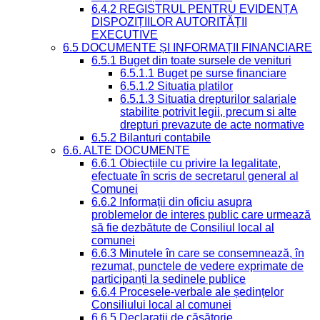
6.4.2 REGISTRUL PENTRU EVIDENȚA
DISPOZIȚIILOR AUTORITĂȚII
EXECUTIVE
6.5 DOCUMENTE ȘI INFORMAȚII FINANCIARE
6.5.1 Buget din toate sursele de venituri
6.5.1.1 Buget pe surse financiare
6.5.1.2 Situatia platilor
6.5.1.3 Situatia drepturilor salariale
stabilite potrivit legii, precum si alte
drepturi prevazute de acte normative
6.5.2 Bilanturi contabile
6.6. ALTE DOCUMENTE
6.6.1 Obiecțiile cu privire la legalitate,
efectuate în scris de secretarul general al
Comunei
6.6.2 Informații din oficiu asupra
problemelor de interes public care urmează
să fie dezbătute de Consiliul local al
comunei
6.6.3 Minutele în care se consemnează, în
rezumat, punctele de vedere exprimate de
participanți la ședinele publice
6.6.4 Procesele-verbale ale ședințelor
Consiliului local al comunei
6.6.5 Declarații de căsătorie