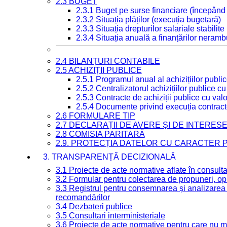
2.3 BUGET
2.3.1 Buget pe surse financiare (începând
2.3.2 Situația plăților (execuția bugetară)
2.3.3 Situația drepturilor salariale stabilit
2.3.4 Situația anuală a finanțărilor neramb
2.4 BILANȚURI CONTABILE
2.5 ACHIZIȚII PUBLICE
2.5.1 Programul anual al achizițiilor publi
2.5.2 Centralizatorul achizițiilor publice 
2.5.3 Contracte de achiziții publice cu va
2.5.4 Documente privind execuția contract
2.6 FORMULARE TIP
2.7 DECLARAȚII DE AVERE ȘI DE INTERES
2.8 COMISIA PARITARĂ
2.9. PROTECȚIA DATELOR CU CARACTER
3. TRANSPARENȚĂ DECIZIONALĂ
3.1 Proiecte de acte normative aflate în consult
3.2 Formular pentru colectarea de propuneri, opi
3.3 Registrul pentru consemnarea și analizarea p
recomandărilor
3.4 Dezbateri publice
3.5 Consultari interministeriale
3.6 Proiecte de acte normative pentru care nu ma