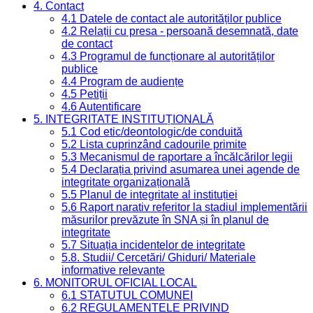
4. Contact
4.1 Datele de contact ale autorităților publice
4.2 Relații cu presa - persoană desemnată, date
de contact
4.3 Programul de funcționare al autorităților
publice
4.4 Program de audiențe
4.5 Petiții
4.6 Autentificare
5. INTEGRITATE INSTITUȚIONALĂ
5.1 Cod etic/deontologic/de conduită
5.2 Lista cuprinzând cadourile primite
5.3 Mecanismul de raportare a încălcărilor legii
5.4 Declarația privind asumarea unei agende de
integritate organizațională
5.5 Planul de integritate al instituției
5.6 Raport narativ referitor la stadiul implementării
măsurilor prevăzute în SNA și în planul de
integritate
5.7 Situația incidentelor de integritate
5.8. Studii/ Cercetări/ Ghiduri/ Materiale
informative relevante
6. MONITORUL OFICIAL LOCAL
6.1 STATUTUL COMUNEI
6.2 REGULAMENTELE PRIVIND