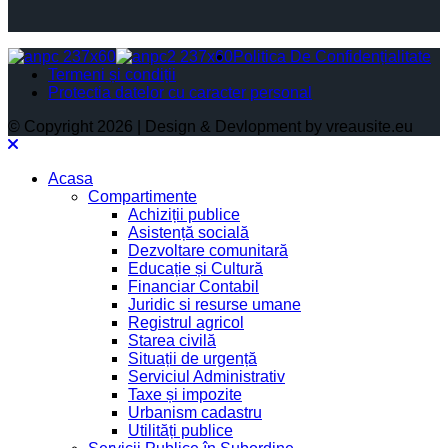
Politica De Confidențialitate
Termeni și condiții
Protectia datelor cu caracter personal
© Copyright 2026 | Design & Devlopment by vreausite.eu
Acasa
Compartimente
Achiziții publice
Asistență socială
Dezvoltare comunitară
Educație și Cultură
Financiar Contabil
Juridic si resurse umane
Registrul agricol
Starea civilă
Situații de urgență
Serviciul Administrativ
Taxe și impozite
Urbanism cadastru
Utilități publice