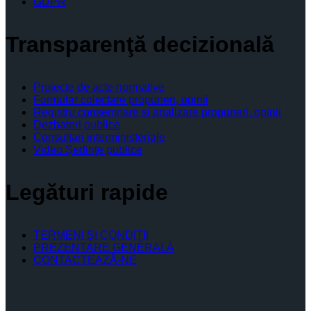
GDPR
Transparenţă decizională
Proiecte de acte normative
Formular colectare propuneri, opinii
Registru consemnare si analizare propuneri, opinii
Dezbateri publice
Consultari interministeriale
Video Şedinţe publice
Legături rapide
TERMENI ŞI CONDIŢII
PREZENTARE GENERALĂ
CONTACTEAZĂ-NE