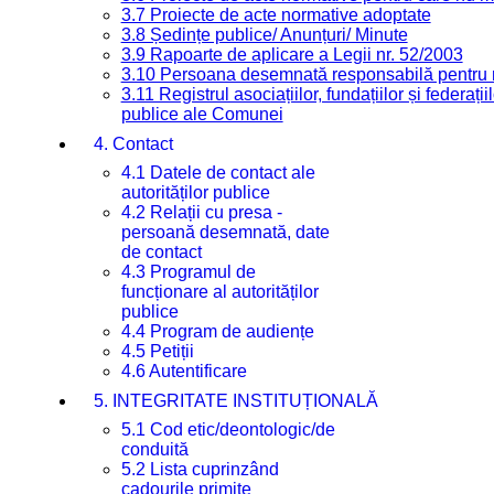
3.7 Proiecte de acte normative adoptate
3.8 Ședințe publice/ Anunțuri/ Minute
3.9 Rapoarte de aplicare a Legii nr. 52/2003
3.10 Persoana desemnată responsabilă pentru re
3.11 Registrul asociațiilor, fundațiilor și federații
publice ale Comunei
4. Contact
4.1 Datele de contact ale
autorităților publice
4.2 Relații cu presa -
persoană desemnată, date
de contact
4.3 Programul de
funcționare al autorităților
publice
4.4 Program de audiențe
4.5 Petiții
4.6 Autentificare
5. INTEGRITATE INSTITUȚIONALĂ
5.1 Cod etic/deontologic/de
conduită
5.2 Lista cuprinzând
cadourile primite