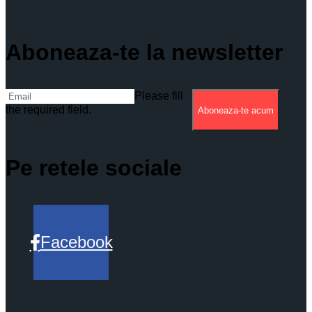
Aboneaza-te la newsletter
Please fill
the required field.
Aboneaza-te acum
Pe retele sociale
Facebook