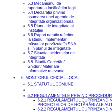
5.3 Mecanismul de
raportare a încălcărilor legii
5.4 Declarația privind
asumarea unei agende de
integritate organizațională
5.5 Planul de integritate al
instituției
5.6 Raport narativ referitor
la stadiul implementării
măsurilor prevăzute în SNA
și în planul de integritate
5.7 Situația incidentelor de
integritate
5.8. Studii/ Cercetări/
Ghiduri/ Materiale
informative relevante
6. MONITORUL OFICIAL LOCAL
6.1 STATUTUL COMUNEI
6.2 REGULAMENTELE PRIVIND PROCEDURI
6.2.1 REGULAMENTUL CUPRINZÂND M
PROIECTELOR DE HOTĂRÂRI ALE AUT
6.2.2 REGULAMENTUL CUPRINZÂND M