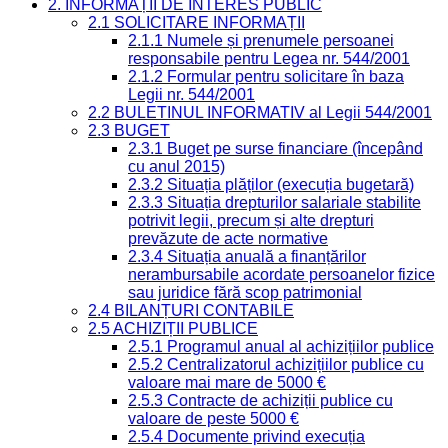
2. INFORMAȚII DE INTERES PUBLIC
2.1 SOLICITARE INFORMAȚII
2.1.1 Numele și prenumele persoanei
responsabile pentru Legea nr. 544/2001
2.1.2 Formular pentru solicitare în baza
Legii nr. 544/2001
2.2 BULETINUL INFORMATIV al Legii 544/2001
2.3 BUGET
2.3.1 Buget pe surse financiare (începând
cu anul 2015)
2.3.2 Situația plăților (execuția bugetară)
2.3.3 Situația drepturilor salariale stabilite
potrivit legii, precum și alte drepturi
prevăzute de acte normative
2.3.4 Situația anuală a finanțărilor
nerambursabile acordate persoanelor fizice
sau juridice fără scop patrimonial
2.4 BILANȚURI CONTABILE
2.5 ACHIZIȚII PUBLICE
2.5.1 Programul anual al achizițiilor publice
2.5.2 Centralizatorul achizițiilor publice cu
valoare mai mare de 5000 €
2.5.3 Contracte de achiziții publice cu
valoare de peste 5000 €
2.5.4 Documente privind execuția