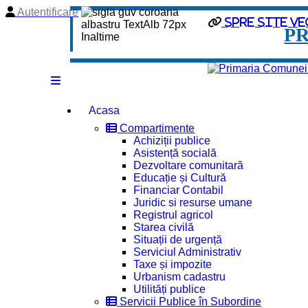
Autentificare
spre site ve
P
Acasa
Compartimente
Achiziții publice
Asistență socială
Dezvoltare comunitară
Educație și Cultură
Financiar Contabil
Juridic si resurse umane
Registrul agricol
Starea civilă
Situații de urgență
Serviciul Administrativ
Taxe și impozite
Urbanism cadastru
Utilități publice
Servicii Publice în Subordine