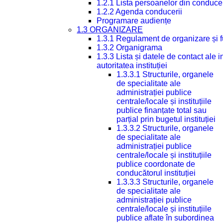
1.2.1 Lista persoanelor din conduce
1.2.2 Agenda conducerii
Programare audiențe
1.3 ORGANIZARE
1.3.1 Regulament de organizare și 
1.3.2 Organigrama
1.3.3 Lista și datele de contact ale
autoritatea instituției
1.3.3.1 Structurile, organele
de specialitate ale
administrației publice
centrale/locale și instituțiile
publice finanțate total sau
parțial prin bugetul instituției
1.3.3.2 Structurile, organele
de specialitate ale
administrației publice
centrale/locale și instituțiile
publice coordonate de
conducătorul instituției
1.3.3.3 Structurile, organele
de specialitate ale
administrației publice
centrale/locale și instituțiile
publice aflate în subordinea