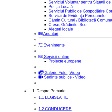
Serviciul Voluntar pentru Situații d
Poliția Locală
Serviciul Public de Gospodărire C
Servicii de Evidența Persoanelor
Cămin Cultural / Bibliotecă Comuna
Creșe, Grădinițe, Școli
Alegeri locale
Anunțuri
Evenimente
Servicii online
Proiecte europene
Galerie Foto | Video
Sedinte publice - Video
1. Despre Primarie
1.1 LEGISLAȚIE
1.2 CONDUCERE