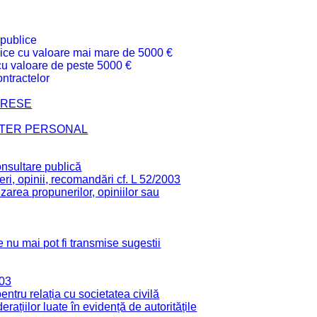
 publice
ublice cu valoare mai mare de 5000 €
 cu valoare de peste 5000 €
ntractelor
TERESE
CTER PERSONAL
onsultare publică
ri, opinii, recomandări cf. L 52/2003
zarea propunerilor, opiniilor sau
 nu mai pot fi transmise sugestii
003
tru relația cu societatea civilă
derațiilor luate în evidență de autoritățile