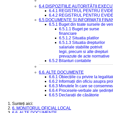
6.4 DISPOZIȚIILE AUTORITĂȚII EXECU
6.4.1 REGISTRUL PENTRU EVID
6.4.2 REGISTRUL PENTRU EVID
6.5 DOCUMENTE ȘI INFORMAȚII FIN
6.5.1 Buget din toate sursele de veni
6.5.1.1 Buget pe surse
financiare
6.5.1.2 Situatia platilor
6.5.1.3 Situatia drepturilor
salariale stabilite potrivit
legii, precum si alte drepturi
prevazute de acte normative
6.5.2 Bilanturi contabile
6.6. ALTE DOCUMENTE
6.6.1 Obiecțiile cu privire la legali
6.6.2 Informații din oficiu asupra p
6.6.3 Minutele în care se consemnea
6.6.4 Procesele-verbale ale ședințel
6.6.5 Declarații de căsătorie
Sunteți aici:
6. MONITORUL OFICIAL LOCAL
6.6. ALTE DOCUMENTE