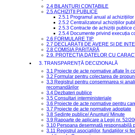
2.4 BILANȚURI CONTABILE
2.5 ACHIZIȚII PUBLICE
2.5.1 Programul anual al achizițiilor
2.5.2 Centralizatorul achizițiilor p
2.5.3 Contracte de achiziții publice
2.5.4 Documente privind execuția co
2.6 FORMULARE TIP
2.7 DECLARAȚII DE AVERE ȘI DE IN
2.8 COMISIA PARITARĂ
2.9. PROTECȚIA DATELOR CU CARA
3. TRANSPARENȚĂ DECIZIONALĂ
3.1 Proiecte de acte normative aflate în c
3.2 Formular pentru colectarea de propune
3.3 Registrul pentru consemnarea și anali
recomandărilor
3.4 Dezbateri publice
3.5 Consultari interministeriale
3.6 Proiecte de acte normative pentru care
3.7 Proiecte de acte normative adoptate
3.8 Ședințe publice/ Anunțuri/ Minute
3.9 Rapoarte de aplicare a Legii nr. 52/2
3.10 Persoana desemnată responsabilă pen
3.11 Registrul asociațiilor, fundațiilor și fe