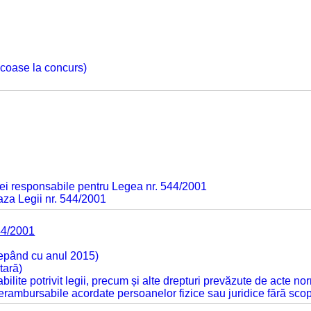
 scoase la concurs)
ei responsabile pentru Legea nr. 544/2001
baza Legii nr. 544/2001
44/2001
cepând cu anul 2015)
tară)
tabilite potrivit legii, precum și alte drepturi prevăzute de acte no
 nerambursabile acordate persoanelor fizice sau juridice fără sco