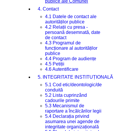
publice ale Comunei
4. Contact
4.1 Datele de contact ale
autorităților publice
4.2 Relații cu presa -
persoană desemnată, date
de contact
4.3 Programul de
funcționare al autorităților
publice
4.4 Program de audiențe
4.5 Petiții
4.6 Autentificare
5. INTEGRITATE INSTITUȚIONALĂ
5.1 Cod etic/deontologic/de
conduită
5.2 Lista cuprinzând
cadourile primite
5.3 Mecanismul de
raportare a încălcărilor legii
5.4 Declarația privind
asumarea unei agende de
integritate organizațională