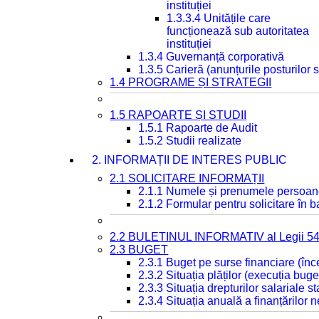
instituției
1.3.3.4 Unitățile care
funcționează sub autoritatea
instituției
1.3.4 Guvernanță corporativă
1.3.5 Carieră (anunțurile posturilor
1.4 PROGRAME ȘI STRATEGII
1.5 RAPOARTE ȘI STUDII
1.5.1 Rapoarte de Audit
1.5.2 Studii realizate
2. INFORMAȚII DE INTERES PUBLIC
2.1 SOLICITARE INFORMAȚII
2.1.1 Numele și prenumele persoan
2.1.2 Formular pentru solicitare în 
2.2 BULETINUL INFORMATIV al Legii 5
2.3 BUGET
2.3.1 Buget pe surse financiare (în
2.3.2 Situația plăților (execuția buge
2.3.3 Situația drepturilor salariale s
2.3.4 Situația anuală a finanțărilor