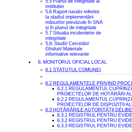
5.5 Planul de integritate al
instituției
5.6 Raport narativ referitor
la stadiul implementării
măsurilor prevăzute în SNA
și în planul de integritate
5.7 Situația incidentelor de
integritate
5.8. Studii/ Cercetări/
Ghiduri/ Materiale
informative relevante
6. MONITORUL OFICIAL LOCAL
6.1 STATUTUL COMUNEI
6.2 REGULAMENTELE PRIVIND PROC
6.2.1 REGULAMENTUL CUPRINZ
PROIECTELOR DE HOTĂRÂRI ALE
6.2.2 REGULAMENTUL CUPRINZ
PROIECTELOR DE DISPOZIȚII A
6.3 HOTĂRÂRILE AUTORITĂȚII DELIB
6.3.1 REGISTRUL PENTRU EVI
6.3.2 REGISTRUL PENTRU EVI
6.3.3 REGISTRUL PENTRU EVID