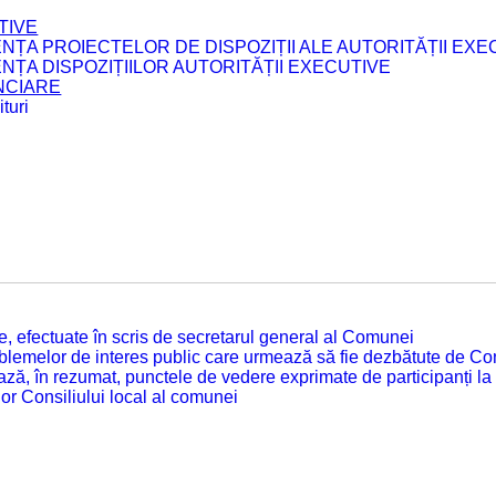
TIVE
ENȚA PROIECTELOR DE DISPOZIȚII ALE AUTORITĂȚII EXE
ENȚA DISPOZIȚIILOR AUTORITĂȚII EXECUTIVE
ANCIARE
turi
tate, efectuate în scris de secretarul general al Comunei
roblemelor de interes public care urmează să fie dezbătute de Con
ză, în rezumat, punctele de vedere exprimate de participanți la
or Consiliului local al comunei