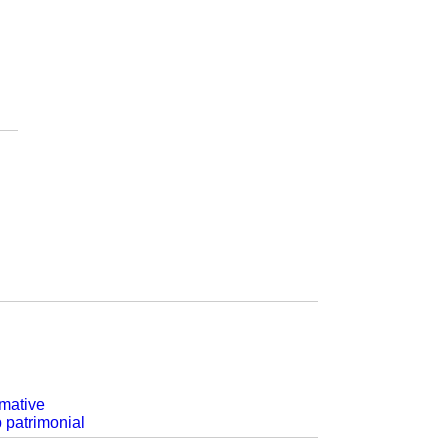
rmative
p patrimonial