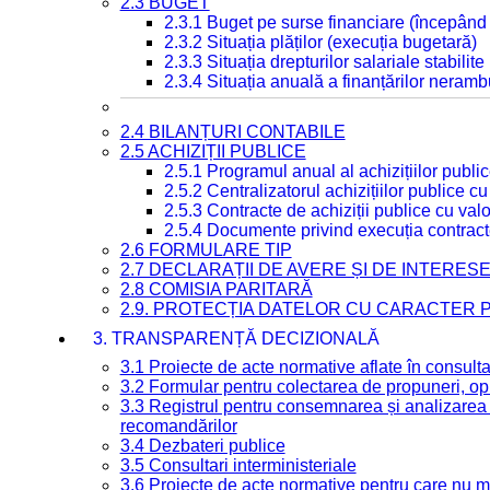
2.3 BUGET
2.3.1 Buget pe surse financiare (începând
2.3.2 Situația plăților (execuția bugetară)
2.3.3 Situația drepturilor salariale stabilit
2.3.4 Situația anuală a finanțărilor neramb
2.4 BILANȚURI CONTABILE
2.5 ACHIZIȚII PUBLICE
2.5.1 Programul anual al achizițiilor publi
2.5.2 Centralizatorul achizițiilor publice 
2.5.3 Contracte de achiziții publice cu va
2.5.4 Documente privind execuția contract
2.6 FORMULARE TIP
2.7 DECLARAȚII DE AVERE ȘI DE INTERES
2.8 COMISIA PARITARĂ
2.9. PROTECȚIA DATELOR CU CARACTER
3. TRANSPARENȚĂ DECIZIONALĂ
3.1 Proiecte de acte normative aflate în consult
3.2 Formular pentru colectarea de propuneri, opi
3.3 Registrul pentru consemnarea și analizarea p
recomandărilor
3.4 Dezbateri publice
3.5 Consultari interministeriale
3.6 Proiecte de acte normative pentru care nu ma