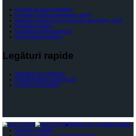
Proiecte de acte normative
Formular colectare propuneri, opinii
Registru consemnare si analizare propuneri, opinii
Dezbateri publice
Consultari interministeriale
Video Şedinţe publice
Legături rapide
TERMENI ŞI CONDIŢII
PREZENTARE GENERALĂ
CONTACTEAZĂ-NE
Politica De Confidențialitate
Termeni și condiții
Protectia datelor cu caracter personal