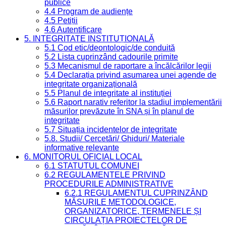
publice
4.4 Program de audiențe
4.5 Petiții
4.6 Autentificare
5. INTEGRITATE INSTITUȚIONALĂ
5.1 Cod etic/deontologic/de conduită
5.2 Lista cuprinzând cadourile primite
5.3 Mecanismul de raportare a încălcărilor legii
5.4 Declarația privind asumarea unei agende de
integritate organizațională
5.5 Planul de integritate al instituției
5.6 Raport narativ referitor la stadiul implementării
măsurilor prevăzute în SNA și în planul de
integritate
5.7 Situația incidentelor de integritate
5.8. Studii/ Cercetări/ Ghiduri/ Materiale
informative relevante
6. MONITORUL OFICIAL LOCAL
6.1 STATUTUL COMUNEI
6.2 REGULAMENTELE PRIVIND
PROCEDURILE ADMINISTRATIVE
6.2.1 REGULAMENTUL CUPRINZÂND
MĂSURILE METODOLOGICE,
ORGANIZATORICE, TERMENELE ȘI
CIRCULAȚIA PROIECTELOR DE