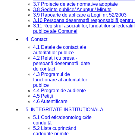
3.7 Proiecte de acte normative adoptate
3.8 Ședințe publice/ Anunțuri/ Minute
3.9 Rapoarte de aplicare a Legii nr. 52/2003
3.10 Persoana desemnată responsabilă pentru re
3.11 Registrul asociațiilor, fundațiilor și federații
publice ale Comunei
4. Contact
4.1 Datele de contact ale
autorităților publice
4.2 Relații cu presa -
persoană desemnată, date
de contact
4.3 Programul de
funcționare al autorităților
publice
4.4 Program de audiențe
4.5 Petiții
4.6 Autentificare
5. INTEGRITATE INSTITUȚIONALĂ
5.1 Cod etic/deontologic/de
conduită
5.2 Lista cuprinzând
cadourile primite