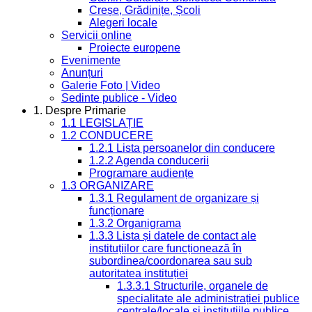
Creșe, Grădinițe, Școli
Alegeri locale
Servicii online
Proiecte europene
Evenimente
Anunțuri
Galerie Foto | Video
Sedinte publice - Video
1. Despre Primarie
1.1 LEGISLAȚIE
1.2 CONDUCERE
1.2.1 Lista persoanelor din conducere
1.2.2 Agenda conducerii
Programare audiențe
1.3 ORGANIZARE
1.3.1 Regulament de organizare și
funcționare
1.3.2 Organigrama
1.3.3 Lista și datele de contact ale
instituțiilor care funcționează în
subordinea/coordonarea sau sub
autoritatea instituției
1.3.3.1 Structurile, organele de
specialitate ale administrației publice
centrale/locale și instituțiile publice