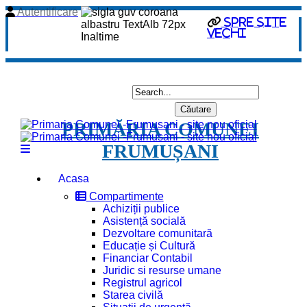
Autentificare
spre site
vechi
PRIMĂRIA COMUNEI
FRUMUȘANI
Acasa
Compartimente
Achiziții publice
Asistență socială
Dezvoltare comunitară
Educație și Cultură
Financiar Contabil
Juridic si resurse umane
Registrul agricol
Starea civilă