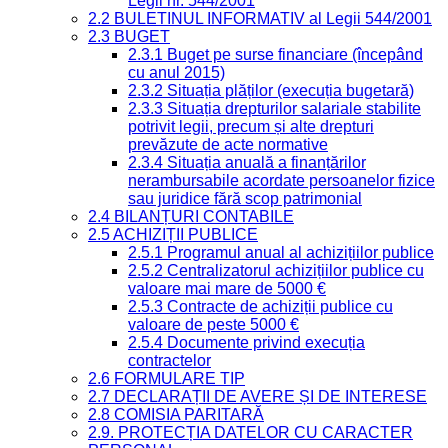
Legii nr. 544/2001
2.2 BULETINUL INFORMATIV al Legii 544/2001
2.3 BUGET
2.3.1 Buget pe surse financiare (începând
cu anul 2015)
2.3.2 Situația plăților (execuția bugetară)
2.3.3 Situația drepturilor salariale stabilite
potrivit legii, precum și alte drepturi
prevăzute de acte normative
2.3.4 Situația anuală a finanțărilor
nerambursabile acordate persoanelor fizice
sau juridice fără scop patrimonial
2.4 BILANȚURI CONTABILE
2.5 ACHIZIȚII PUBLICE
2.5.1 Programul anual al achizițiilor publice
2.5.2 Centralizatorul achizițiilor publice cu
valoare mai mare de 5000 €
2.5.3 Contracte de achiziții publice cu
valoare de peste 5000 €
2.5.4 Documente privind execuția
contractelor
2.6 FORMULARE TIP
2.7 DECLARAȚII DE AVERE ȘI DE INTERESE
2.8 COMISIA PARITARĂ
2.9. PROTECȚIA DATELOR CU CARACTER