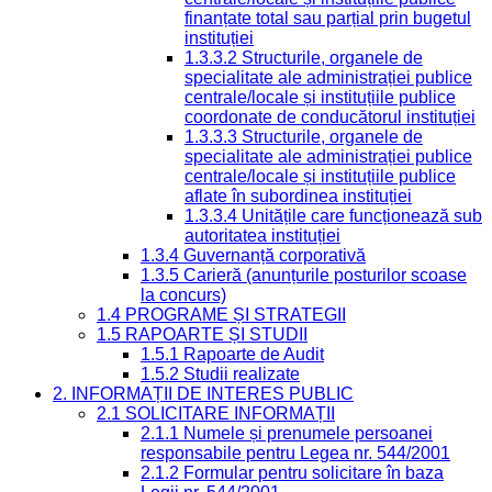
finanțate total sau parțial prin bugetul
instituției
1.3.3.2 Structurile, organele de
specialitate ale administrației publice
centrale/locale și instituțiile publice
coordonate de conducătorul instituției
1.3.3.3 Structurile, organele de
specialitate ale administrației publice
centrale/locale și instituțiile publice
aflate în subordinea instituției
1.3.3.4 Unitățile care funcționează sub
autoritatea instituției
1.3.4 Guvernanță corporativă
1.3.5 Carieră (anunțurile posturilor scoase
la concurs)
1.4 PROGRAME ȘI STRATEGII
1.5 RAPOARTE ȘI STUDII
1.5.1 Rapoarte de Audit
1.5.2 Studii realizate
2. INFORMAȚII DE INTERES PUBLIC
2.1 SOLICITARE INFORMAȚII
2.1.1 Numele și prenumele persoanei
responsabile pentru Legea nr. 544/2001
2.1.2 Formular pentru solicitare în baza