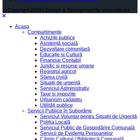
© Copyright 2026 | Design & Devlopment by vreausite.eu
Acasa
Compartimente
Achiziții publice
Asistență socială
Dezvoltare comunitară
Educație și Cultură
Financiar Contabil
Juridic si resurse umane
Registrul agricol
Starea civilă
Situații de urgență
Serviciul Administrativ
Taxe și impozite
Urbanism cadastru
Utilități publice
Servicii Publice în Subordine
Serviciul Voluntar pentru Situații de Urgență
Poliția Locală
Serviciul Public de Gospodărire Comunală
Servicii de Evidența Persoanelor
Cămin Cultural / Bibliotecă Comunală