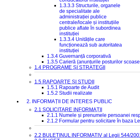
1.3.3.3 Structurile, organele
de specialitate ale
administrației publice
centrale/locale și instituțiile
publice aflate în subordinea
instituției
1.3.3.4 Unitățile care
funcționează sub autoritatea
instituției
1.3.4 Guvernanță corporativă
1.3.5 Carieră (anunțurile posturilor scoase
1.4 PROGRAME ȘI STRATEGII
1.5 RAPOARTE ȘI STUDII
1.5.1 Rapoarte de Audit
1.5.2 Studii realizate
2. INFORMAȚII DE INTERES PUBLIC
2.1 SOLICITARE INFORMAȚII
2.1.1 Numele și prenumele persoanei resp
2.1.2 Formular pentru solicitare în baza Le
2.2 BULETINUL INFORMATIV al Legii 544/200