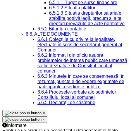
6.5.1.1 Buget pe surse financiare
6.5.1.2 Situatia platilor
6.5.1.3 Situatia drepturilor salariale
stabilite potrivit legii, precum si alte
drepturi prevazute de acte normative
6.5.2 Bilanturi contabile
6.6. ALTE DOCUMENTE
6.6.1 Obiecțiile cu privire la legalitate,
efectuate în scris de secretarul general al
Comunei
6.6.2 Informații din oficiu asupra
problemelor de interes public care urmează
să fie dezbătute de Consiliul local al
comunei
6.6.3 Minutele în care se consemnează, în
rezumat, punctele de vedere exprimate de
participanți la ședinele publice
6.6.4 Procesele-verbale ale ședințelor
Consiliului local al comunei
6.6.5 Declarații de căsătorie
×
×
Informare
Pentru a vă asigura un acces facil și transparent la toate