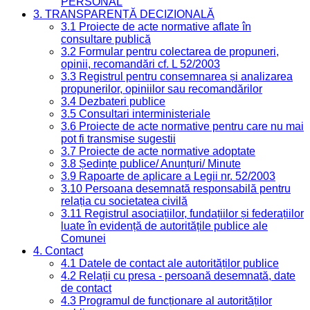
PERSONAL
3. TRANSPARENȚĂ DECIZIONALĂ
3.1 Proiecte de acte normative aflate în
consultare publică
3.2 Formular pentru colectarea de propuneri,
opinii, recomandări cf. L 52/2003
3.3 Registrul pentru consemnarea și analizarea
propunerilor, opiniilor sau recomandărilor
3.4 Dezbateri publice
3.5 Consultari interministeriale
3.6 Proiecte de acte normative pentru care nu mai
pot fi transmise sugestii
3.7 Proiecte de acte normative adoptate
3.8 Ședințe publice/ Anunțuri/ Minute
3.9 Rapoarte de aplicare a Legii nr. 52/2003
3.10 Persoana desemnată responsabilă pentru
relația cu societatea civilă
3.11 Registrul asociațiilor, fundațiilor și federațiilor
luate în evidență de autoritățile publice ale
Comunei
4. Contact
4.1 Datele de contact ale autorităților publice
4.2 Relații cu presa - persoană desemnată, date
de contact
4.3 Programul de funcționare al autorităților