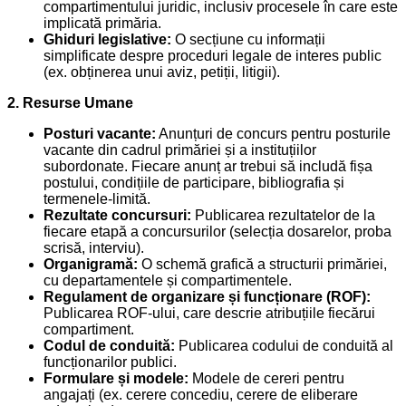
compartimentului juridic, inclusiv procesele în care este
implicată primăria.
Ghiduri legislative:
O secțiune cu informații
simplificate despre proceduri legale de interes public
(ex. obținerea unui aviz, petiții, litigii).
2. Resurse Umane
Posturi vacante:
Anunțuri de concurs pentru posturile
vacante din cadrul primăriei și a instituțiilor
subordonate. Fiecare anunț ar trebui să includă fișa
postului, condițiile de participare, bibliografia și
termenele-limită.
Rezultate concursuri:
Publicarea rezultatelor de la
fiecare etapă a concursurilor (selecția dosarelor, proba
scrisă, interviu).
Organigramă:
O schemă grafică a structurii primăriei,
cu departamentele și compartimentele.
Regulament de organizare și funcționare (ROF):
Publicarea ROF-ului, care descrie atribuțiile fiecărui
compartiment.
Codul de conduită:
Publicarea codului de conduită al
funcționarilor publici.
Formulare și modele:
Modele de cereri pentru
angajați (ex. cerere concediu, cerere de eliberare