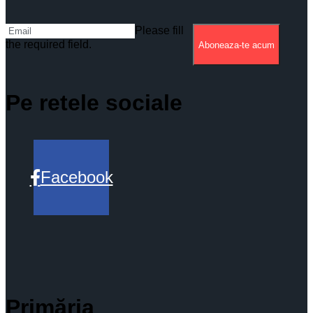
Please fill
the required field.
Aboneaza-te acum
Pe retele sociale
Facebook
Primăria