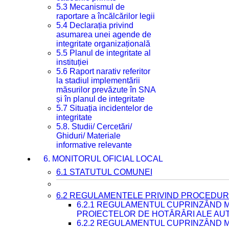
5.3 Mecanismul de
raportare a încălcărilor legii
5.4 Declarația privind
asumarea unei agende de
integritate organizațională
5.5 Planul de integritate al
instituției
5.6 Raport narativ referitor
la stadiul implementării
măsurilor prevăzute în SNA
și în planul de integritate
5.7 Situația incidentelor de
integritate
5.8. Studii/ Cercetări/
Ghiduri/ Materiale
informative relevante
6. MONITORUL OFICIAL LOCAL
6.1 STATUTUL COMUNEI
6.2 REGULAMENTELE PRIVIND PROCEDURI
6.2.1 REGULAMENTUL CUPRINZÂND M
PROIECTELOR DE HOTĂRÂRI ALE AUT
6.2.2 REGULAMENTUL CUPRINZÂND M