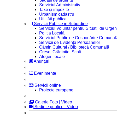
Situații de urgență
Serviciul Administrativ
Taxe și impozite
Urbanism cadastru
Utilități publice
Servicii Publice în Subordine
Serviciul Voluntar pentru Situații de Urgen
Poliția Locală
Serviciul Public de Gospodărire Comunal
Servicii de Evidența Persoanelor
Cămin Cultural / Bibliotecă Comunală
Creșe, Grădinițe, Școli
Alegeri locale
Anunțuri
Evenimente
Servicii online
Proiecte europene
Galerie Foto | Video
Sedinte publice - Video