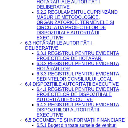
HOTĂRÂRI ALE AUTORITĂȚII
DELIBERATIVE
6.2.2 REGULAMENTUL CUPRINZÂND
MĂSURILE METODOLOGICE,
ORGANIZATORICE, TERMENELE ȘI
CIRCULAȚIA PROIECTELOR DE
DISPOZIȚII ALE AUTORITĂȚII
EXECUTIVE
6.3 HOTĂRÂRILE AUTORITĂȚII
DELIBERATIVE
6.3.1 REGISTRUL PENTRU EVIDENȚA
PROIECTELOR DE HOTĂRÂRI
6.3.2 REGISTRUL PENTRU EVIDENȚA
HOTĂRÂRILOR
6.3.3 REGISTRUL PENTRU EVIDENȚA
ȘEDINȚELOR CONSILIULUI LOCAL
6.4 DISPOZIȚIILE AUTORITĂȚII EXECUTIVE
6.4.1 REGISTRUL PENTRU EVIDENȚA
PROIECTELOR DE DISPOZIȚII ALE
AUTORITĂȚII EXECUTIVE
6.4.2 REGISTRUL PENTRU EVIDENȚA
DISPOZIȚIILOR AUTORITĂȚII
EXECUTIVE
6.5 DOCUMENTE ȘI INFORMAȚII FINANCIARE
6.5.1 Buget din toate sursele de venituri