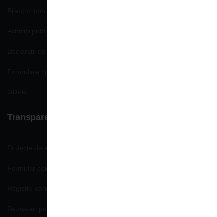
Bilanţuri contabile
Achiziţii publice
Declaratii de avere si interese
Formulare tip
GDPR
Transparenţă decizională
Proiecte de acte normative
Formular colectare propuneri, opinii
Registru consemnare si analizare propuneri, opinii
Dezbateri publice