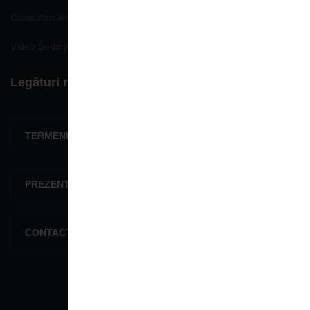
Consultari interministeriale
Video Şedinţe publice
Legături rapide
TERMENI ŞI CONDIŢII
PREZENTARE GENERALĂ
CONTACTEAZĂ-NE