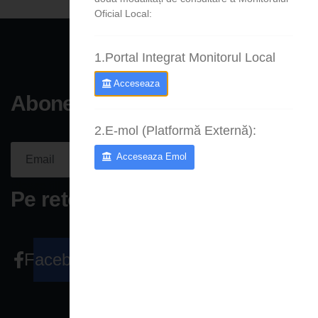
Oficial Local:
1.Portal Integrat Monitorul Local
Acceseaza
Aboneaza-te la newsletter
2.E-mol (Platformă Externă):
Acceseaza Emol
Aboneaza-
te acum
Please fill the required field.
Pe retele sociale
Facebook