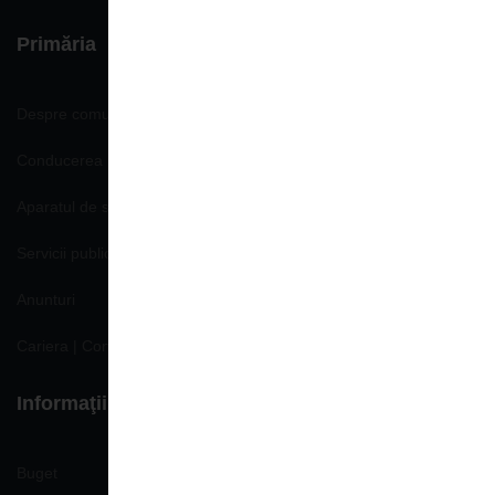
Primăria
Despre comună
Conducerea Primăriei
Aparatul de specialitate
Servicii publice
Anunturi
Cariera | Concursuri | Locuri de munca
Informaţii de interes public
Buget