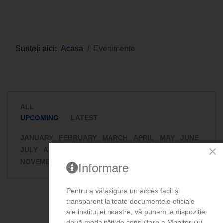
Sunteți aici:
Acasa
Evenimente
ALL
UPCOMING
LATEST
JANUARY
FEBRUARY
MARCH
APRIL
MAY
JUNE
×
JULY
AUGUST
SEPTEMBER
OCTOBER
NOVEMBER
DECEMBER
Informare
Pentru a vă asigura un acces facil și
transparent la toate documentele oficiale
ale instituției noastre, vă punem la dispoziție
două modalități de consultare a Monitorului