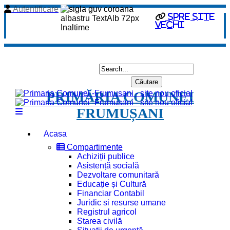
Autentificare
spre site
vechi
PRIMĂRIA COMUNEI
FRUMUȘANI
Acasa
Compartimente
Achiziții publice
Asistență socială
Dezvoltare comunitară
Educație și Cultură
Financiar Contabil
Juridic si resurse umane
Registrul agricol
Starea civilă