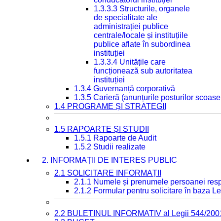
1.3.3.3 Structurile, organele
de specialitate ale
administrației publice
centrale/locale și instituțiile
publice aflate în subordinea
instituției
1.3.3.4 Unitățile care
funcționează sub autoritatea
instituției
1.3.4 Guvernanță corporativă
1.3.5 Carieră (anunțurile posturilor scoase
1.4 PROGRAME ȘI STRATEGII
1.5 RAPOARTE ȘI STUDII
1.5.1 Rapoarte de Audit
1.5.2 Studii realizate
2. INFORMAȚII DE INTERES PUBLIC
2.1 SOLICITARE INFORMAȚII
2.1.1 Numele și prenumele persoanei resp
2.1.2 Formular pentru solicitare în baza Le
2.2 BULETINUL INFORMATIV al Legii 544/200