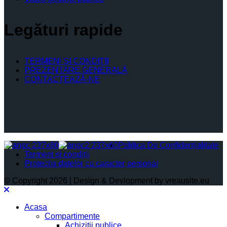
Legături rapide
TERMENI ŞI CONDIŢII
PREZENTARE GENERALĂ
CONTACTEAZĂ-NE
Politica De Confidențialitate
Termeni și condiții
Protectia datelor cu caracter personal
© Copyright 2026 | Design & Devlopment by vreausite.eu
Acasa
Compartimente
Achiziții publice