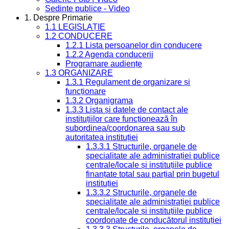
Sedinte publice - Video
1. Despre Primarie
1.1 LEGISLAȚIE
1.2 CONDUCERE
1.2.1 Lista persoanelor din conducere
1.2.2 Agenda conducerii
Programare audiențe
1.3 ORGANIZARE
1.3.1 Regulament de organizare și
funcționare
1.3.2 Organigrama
1.3.3 Lista și datele de contact ale
instituțiilor care funcționează în
subordinea/coordonarea sau sub
autoritatea instituției
1.3.3.1 Structurile, organele de
specialitate ale administrației publice
centrale/locale și instituțiile publice
finanțate total sau parțial prin bugetul
instituției
1.3.3.2 Structurile, organele de
specialitate ale administrației publice
centrale/locale și instituțiile publice
coordonate de conducătorul instituției