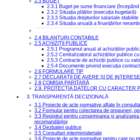
2.3 BUGET
2.3.1 Buget pe surse financiare (începând
2.3.2 Situația plăților (execuția bugetară)
2.3.3 Situația drepturilor salariale stabilit
2.3.4 Situația anuală a finanțărilor neramb
2.4 BILANȚURI CONTABILE
2.5 ACHIZIȚII PUBLICE
2.5.1 Programul anual al achizițiilor publi
2.5.2 Centralizatorul achizițiilor publice 
2.5.3 Contracte de achiziții publice cu va
2.5.4 Documente privind execuția contract
2.6 FORMULARE TIP
2.7 DECLARAȚII DE AVERE ȘI DE INTERES
2.8 COMISIA PARITARĂ
2.9. PROTECȚIA DATELOR CU CARACTER
3. TRANSPARENȚĂ DECIZIONALĂ
3.1 Proiecte de acte normative aflate în consult
3.2 Formular pentru colectarea de propuneri, opi
3.3 Registrul pentru consemnarea și analizarea p
recomandărilor
3.4 Dezbateri publice
3.5 Consultari interministeriale
3.6 Proiecte de acte normative pentru care nu ma