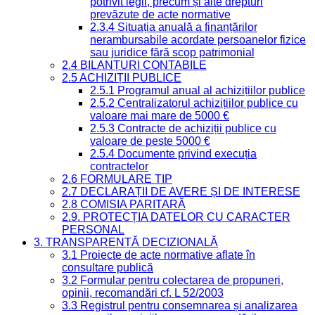
potrivit legii, precum și alte drepturi
prevăzute de acte normative
2.3.4 Situația anuală a finanțărilor
nerambursabile acordate persoanelor fizice
sau juridice fără scop patrimonial
2.4 BILANȚURI CONTABILE
2.5 ACHIZIȚII PUBLICE
2.5.1 Programul anual al achizițiilor publice
2.5.2 Centralizatorul achizițiilor publice cu
valoare mai mare de 5000 €
2.5.3 Contracte de achiziții publice cu
valoare de peste 5000 €
2.5.4 Documente privind execuția
contractelor
2.6 FORMULARE TIP
2.7 DECLARAȚII DE AVERE ȘI DE INTERESE
2.8 COMISIA PARITARĂ
2.9. PROTECȚIA DATELOR CU CARACTER
PERSONAL
3. TRANSPARENȚĂ DECIZIONALĂ
3.1 Proiecte de acte normative aflate în
consultare publică
3.2 Formular pentru colectarea de propuneri,
opinii, recomandări cf. L 52/2003
3.3 Registrul pentru consemnarea și analizarea