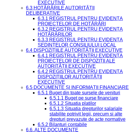
EXECUTIVE
6.3 HOTĂRÂRILE AUTORITĂȚII
DELIBERATIVE
6.3.1 REGISTRUL PENTRU EVIDENȚA
PROIECTELOR DE HOTĂRÂRI
6.3.2 REGISTRUL PENTRU EVIDENȚA
HOTĂRÂRILOR
6.3.3 REGISTRUL PENTRU EVIDENȚA
ȘEDINȚELOR CONSILIULUI LOCAL
6.4 DISPOZIȚIILE AUTORITĂȚII EXECUTIVE
6.4.1 REGISTRUL PENTRU EVIDENȚA
PROIECTELOR DE DISPOZIȚII ALE
AUTORITĂȚII EXECUTIVE
6.4.2 REGISTRUL PENTRU EVIDENȚA
DISPOZIȚIILOR AUTORITĂȚII
EXECUTIVE
6.5 DOCUMENTE ȘI INFORMAȚII FINANCIARE
6.5.1 Buget din toate sursele de venituri
6.5.1.1 Buget pe surse financiare
6.5.1.2 Situatia platilor
6.5.1.3 Situatia drepturilor salariale
stabilite potrivit legii, precum si alte
drepturi prevazute de acte normative
6.5.2 Bilanturi contabile
6.6. ALTE DOCUMENTE