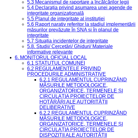
5.3 Mecanismul de raportare a încălcărilor legii
5.4 Declarația privind asumarea unei agende de
integritate organizațională
5.5 Planul de integritate al instituției
5.6 Raport narativ referitor la stadiul implementării
măsurilor prevăzute în SNA și în planul de
integritate
5.7 Situația incidentelor de integritate
5.8. Studii/ Cercetări/ Ghiduri/ Materiale
informative relevante
6. MONITORUL OFICIAL LOCAL
6.1 STATUTUL COMUNEI
6.2 REGULAMENTELE PRIVIND
PROCEDURILE ADMINISTRATIVE
6.2.1 REGULAMENTUL CUPRINZÂND
MĂSURILE METODOLOGICE,
ORGANIZATORICE, TERMENELE ȘI
CIRCULAȚIA PROIECTELOR DE
HOTĂRÂRI ALE AUTORITĂȚII
DELIBERATIVE
6.2.2 REGULAMENTUL CUPRINZÂND
MĂSURILE METODOLOGICE,
ORGANIZATORICE, TERMENELE ȘI
CIRCULAȚIA PROIECTELOR DE
DISPOZIȚII ALE AUTORITĂȚII