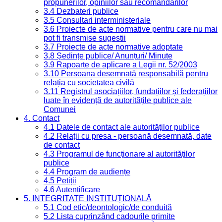
propunerilor, opiniilor sau recomandărilor
3.4 Dezbateri publice
3.5 Consultari interministeriale
3.6 Proiecte de acte normative pentru care nu mai
pot fi transmise sugestii
3.7 Proiecte de acte normative adoptate
3.8 Ședințe publice/ Anunțuri/ Minute
3.9 Rapoarte de aplicare a Legii nr. 52/2003
3.10 Persoana desemnată responsabilă pentru
relația cu societatea civilă
3.11 Registrul asociațiilor, fundațiilor și federațiilor
luate în evidență de autoritățile publice ale
Comunei
4. Contact
4.1 Datele de contact ale autorităților publice
4.2 Relații cu presa - persoană desemnată, date
de contact
4.3 Programul de funcționare al autorităților
publice
4.4 Program de audiențe
4.5 Petiții
4.6 Autentificare
5. INTEGRITATE INSTITUȚIONALĂ
5.1 Cod etic/deontologic/de conduită
5.2 Lista cuprinzând cadourile primite