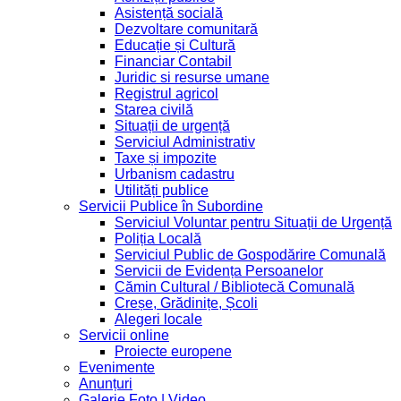
Asistență socială
Dezvoltare comunitară
Educație și Cultură
Financiar Contabil
Juridic si resurse umane
Registrul agricol
Starea civilă
Situații de urgență
Serviciul Administrativ
Taxe și impozite
Urbanism cadastru
Utilități publice
Servicii Publice în Subordine
Serviciul Voluntar pentru Situații de Urgență
Poliția Locală
Serviciul Public de Gospodărire Comunală
Servicii de Evidența Persoanelor
Cămin Cultural / Bibliotecă Comunală
Creșe, Grădinițe, Școli
Alegeri locale
Servicii online
Proiecte europene
Evenimente
Anunțuri
Galerie Foto | Video