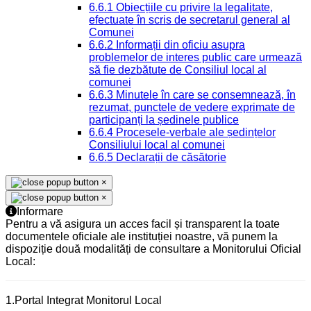
6.6.1 Obiecțiile cu privire la legalitate,
efectuate în scris de secretarul general al
Comunei
6.6.2 Informații din oficiu asupra
problemelor de interes public care urmează
să fie dezbătute de Consiliul local al
comunei
6.6.3 Minutele în care se consemnează, în
rezumat, punctele de vedere exprimate de
participanți la ședinele publice
6.6.4 Procesele-verbale ale ședințelor
Consiliului local al comunei
6.6.5 Declarații de căsătorie
×
×
Informare
Pentru a vă asigura un acces facil și transparent la toate
documentele oficiale ale instituției noastre, vă punem la
dispoziție două modalități de consultare a Monitorului Oficial
Local:
1.Portal Integrat Monitorul Local