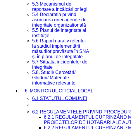
5.3 Mecanismul de
raportare a încălcărilor legii
5.4 Declarația privind
asumarea unei agende de
integritate organizațională
5.5 Planul de integritate al
instituției
5.6 Raport narativ referitor
la stadiul implementării
măsurilor prevăzute în SNA
și în planul de integritate
5.7 Situația incidentelor de
integritate
5.8. Studii/ Cercetări/
Ghiduri/ Materiale
informative relevante
6. MONITORUL OFICIAL LOCAL
6.1 STATUTUL COMUNEI
6.2 REGULAMENTELE PRIVIND PROCEDURI
6.2.1 REGULAMENTUL CUPRINZÂND M
PROIECTELOR DE HOTĂRÂRI ALE AUT
6.2.2 REGULAMENTUL CUPRINZÂND M