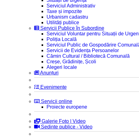
Situații de urgență
Serviciul Administrativ
Taxe și impozite
Urbanism cadastru
Utilități publice
Servicii Publice în Subordine
Serviciul Voluntar pentru Situații de Urgen
Poliția Locală
Serviciul Public de Gospodărire Comunal
Servicii de Evidența Persoanelor
Cămin Cultural / Bibliotecă Comunală
Creșe, Grădinițe, Școli
Alegeri locale
Anunțuri
Evenimente
Servicii online
Proiecte europene
Galerie Foto | Video
Sedinte publice - Video