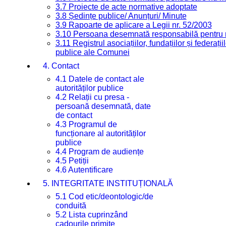
3.7 Proiecte de acte normative adoptate
3.8 Ședințe publice/ Anunțuri/ Minute
3.9 Rapoarte de aplicare a Legii nr. 52/2003
3.10 Persoana desemnată responsabilă pentru re
3.11 Registrul asociațiilor, fundațiilor și federații
publice ale Comunei
4. Contact
4.1 Datele de contact ale
autorităților publice
4.2 Relații cu presa -
persoană desemnată, date
de contact
4.3 Programul de
funcționare al autorităților
publice
4.4 Program de audiențe
4.5 Petiții
4.6 Autentificare
5. INTEGRITATE INSTITUȚIONALĂ
5.1 Cod etic/deontologic/de
conduită
5.2 Lista cuprinzând
cadourile primite