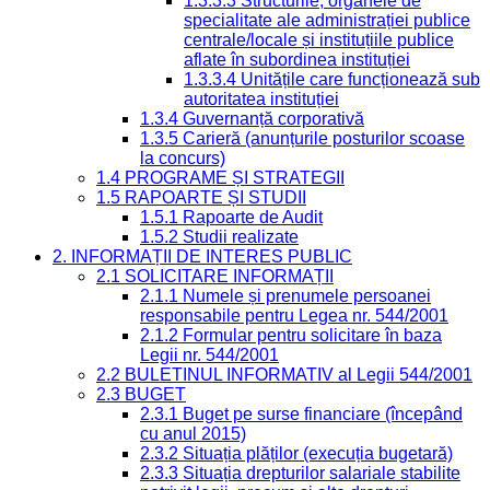
1.3.3.3 Structurile, organele de
specialitate ale administrației publice
centrale/locale și instituțiile publice
aflate în subordinea instituției
1.3.3.4 Unitățile care funcționează sub
autoritatea instituției
1.3.4 Guvernanță corporativă
1.3.5 Carieră (anunțurile posturilor scoase
la concurs)
1.4 PROGRAME ȘI STRATEGII
1.5 RAPOARTE ȘI STUDII
1.5.1 Rapoarte de Audit
1.5.2 Studii realizate
2. INFORMAȚII DE INTERES PUBLIC
2.1 SOLICITARE INFORMAȚII
2.1.1 Numele și prenumele persoanei
responsabile pentru Legea nr. 544/2001
2.1.2 Formular pentru solicitare în baza
Legii nr. 544/2001
2.2 BULETINUL INFORMATIV al Legii 544/2001
2.3 BUGET
2.3.1 Buget pe surse financiare (începând
cu anul 2015)
2.3.2 Situația plăților (execuția bugetară)
2.3.3 Situația drepturilor salariale stabilite