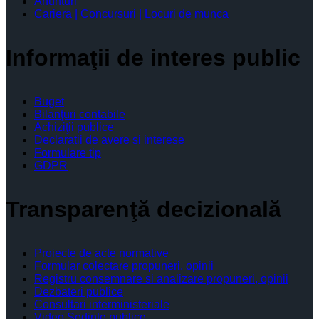
Anunturi
Cariera | Concursuri | Locuri de munca
Informaţii de interes public
Buget
Bilanţuri contabile
Achiziţii publice
Declaratii de avere si interese
Formulare tip
GDPR
Transparenţă decizională
Proiecte de acte normative
Formular colectare propuneri, opinii
Registru consemnare si analizare propuneri, opinii
Dezbateri publice
Consultari interministeriale
Video Şedinţe publice