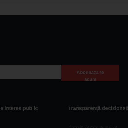
Aboneaza-te
acum
de interes public
Transparenţă decizional
Proiecte de acte normative