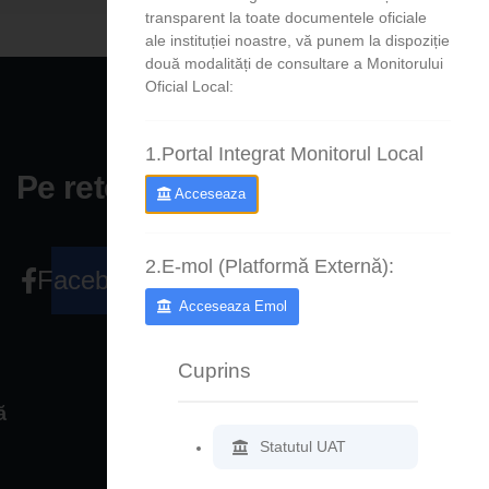
transparent la toate documentele oficiale
ale instituției noastre, vă punem la dispoziție
două modalități de consultare a Monitorului
Oficial Local:
1.Portal Integrat Monitorul Local
Pe retele sociale
Acceseaza
2.E-mol (Platformă Externă):
Facebook
Acceseaza Emol
Cuprins
ă
Legături rapide
Statutul UAT