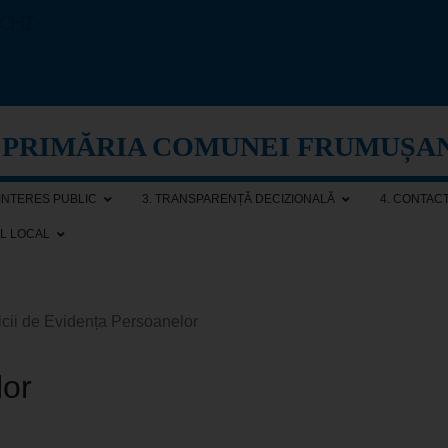
echi
PRIMĂRIA COMUNEI FRUMUȘA
 INTERES PUBLIC
3. TRANSPARENȚĂ DECIZIONALĂ
4. CONTAC
AL LOCAL
icii de Evidența Persoanelor
lor