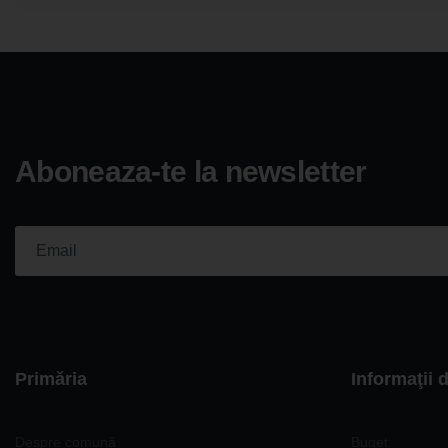
Aboneaza-te la newsletter
Please fill the required field.
Primăria
Informaţii 
Despre comună
Buget