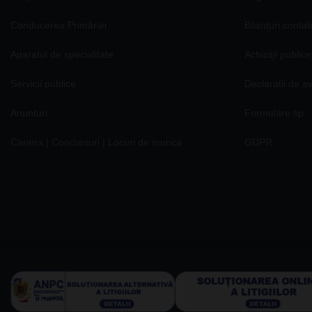
Conducerea Primăriei
Bilanţuri contab
Aparatul de specialitate
Achiziţii publice
Servicii publice
Declaratii de a
Anunturi
Formulare tip
Cariera | Concursuri | Locuri de munca
GDPR