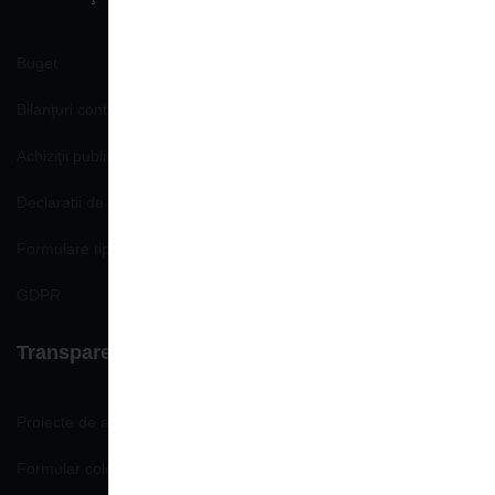
Buget
Bilanţuri contabile
Achiziţii publice
Declaratii de avere si interese
Formulare tip
GDPR
Transparenţă decizională
Proiecte de acte normative
Formular colectare propuneri, opinii