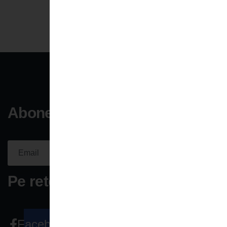
Aboneaza-te la newsletter
Aboneaza-
te acum
Please fill the required field.
Pe retele sociale
Facebook