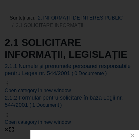
Sunteți aici:
2. INFORMAȚII DE INTERES PUBLIC
2.1 SOLICITARE INFORMAȚII
2.1 SOLICITARE
INFORMAȚII, LEGISLAȚIE
2.1.1 Numele și prenumele persoanei responsabile
pentru Legea nr. 544/2001
( 0 Documente )
Open category in new window
2.1.2 Formular pentru solicitare în baza Legii nr.
544/2001
( 1 Document )
Open category in new window
×