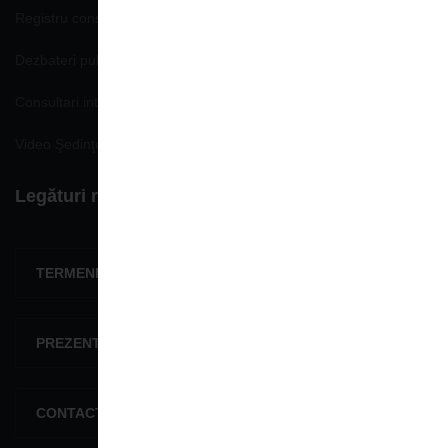
Registru consemnare si analizare propuneri, opinii
Dezbateri publice
Consultari interministeriale
Video Şedinţe publice
Legături rapide
TERMENI ŞI CONDIŢII
PREZENTARE GENERALĂ
CONTACTEAZĂ-NE