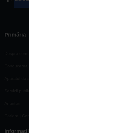
Primăria
Despre comună
Conducerea Primăriei
Aparatul de specialitate
Servicii publice
Anunturi
Cariera | Concursuri | Locuri de munca
Informaţii de interes public