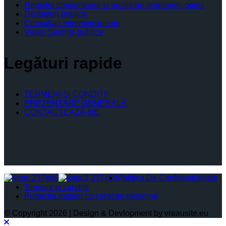
Registru consemnare si analizare propuneri, opinii
Dezbateri publice
Consultari interministeriale
Video Şedinţe publice
Legături rapide
TERMENI ŞI CONDIŢII
PREZENTARE GENERALĂ
CONTACTEAZĂ-NE
Politica De Confidențialitate
Termeni și condiții
Protectia datelor cu caracter personal
© Copyright 2026 | Design & Devlopment by vreausite.eu