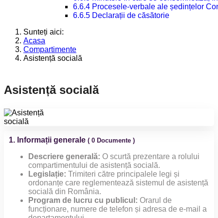
6.6.4 Procesele-verbale ale ședințelor Con
6.6.5 Declarații de căsătorie
Sunteți aici:
Acasa
Compartimente
Asistență socială
Asistență socială
1. Informații generale
( 0 Documente )
Descriere generală:
O scurtă prezentare a rolului
compartimentului de asistență socială.
Legislație:
Trimiteri către principalele legi și
ordonanțe care reglementează sistemul de asistență
socială din România.
Program de lucru cu publicul:
Orarul de
funcționare, numere de telefon și adresa de e-mail a
departamentului.