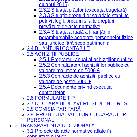
cu anul 2015)
2.3.2 Situația plăților (execuția bugetară)
2.3.3 Situația drepturilor salariale stabilite
potrivit legii, precum și alte drepturi
prevăzute de acte normative
2.3.4 Situația anuală a finanțărilor
nerambursabile acordate persoanelor fizice
sau juridice fără scop patrimonial
2.4 BILANȚURI CONTABILE
2.5 ACHIZIȚII PUBLICE
2.5.1 Programul anual al achizițiilor publice
2.5.2 Centralizatorul achizițiilor publice cu
valoare mai mare de 5000 €
2.5.3 Contracte de achiziții publice cu
valoare de peste 5000 €
2.5.4 Documente privind execuția
contractelor
2.6 FORMULARE TIP
2.7 DECLARAȚII DE AVERE ȘI DE INTERESE
2.8 COMISIA PARITARĂ
2.9. PROTECȚIA DATELOR CU CARACTER
PERSONAL
3. TRANSPARENȚĂ DECIZIONALĂ
3.1 Proiecte de acte normative aflate în
consultare publică