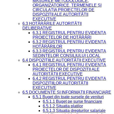
MĂSURILE METODOLOGICE,
ORGANIZATORICE, TERMENELE ȘI
CIRCULAȚIA PROIECTELOR DE
DISPOZIȚII ALE AUTORITĂȚII
EXECUTIVE
6.3 HOTĂRÂRILE AUTORITĂȚII
DELIBERATIVE
6.3.1 REGISTRUL PENTRU EVIDENȚA
PROIECTELOR DE HOTĂRÂRI
6.3.2 REGISTRUL PENTRU EVIDENȚA
HOTĂRÂRILOR
6.3.3 REGISTRUL PENTRU EVIDENȚA
ȘEDINȚELOR CONSILIULUI LOCAL
6.4 DISPOZIȚIILE AUTORITĂȚII EXECUTIVE
6.4.1 REGISTRUL PENTRU EVIDENȚA
PROIECTELOR DE DISPOZIȚII ALE
AUTORITĂȚII EXECUTIVE
6.4.2 REGISTRUL PENTRU EVIDENȚA
DISPOZIȚIILOR AUTORITĂȚII
EXECUTIVE
6.5 DOCUMENTE ȘI INFORMAȚII FINANCIARE
6.5.1 Buget din toate sursele de venituri
6.5.1.1 Buget pe surse financiare
6.5.1.2 Situatia platilor
6.5.1.3 Situatia drepturilor salariale