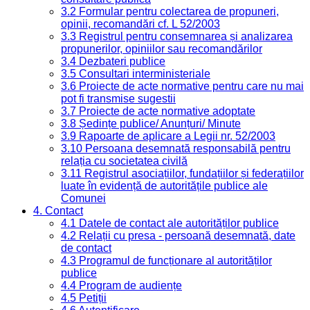
3.2 Formular pentru colectarea de propuneri,
opinii, recomandări cf. L 52/2003
3.3 Registrul pentru consemnarea și analizarea
propunerilor, opiniilor sau recomandărilor
3.4 Dezbateri publice
3.5 Consultari interministeriale
3.6 Proiecte de acte normative pentru care nu mai
pot fi transmise sugestii
3.7 Proiecte de acte normative adoptate
3.8 Ședințe publice/ Anunțuri/ Minute
3.9 Rapoarte de aplicare a Legii nr. 52/2003
3.10 Persoana desemnată responsabilă pentru
relația cu societatea civilă
3.11 Registrul asociațiilor, fundațiilor și federațiilor
luate în evidență de autoritățile publice ale
Comunei
4. Contact
4.1 Datele de contact ale autorităților publice
4.2 Relații cu presa - persoană desemnată, date
de contact
4.3 Programul de funcționare al autorităților
publice
4.4 Program de audiențe
4.5 Petiții