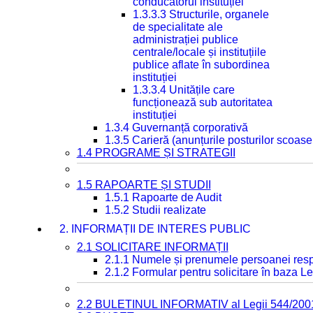
conducătorul instituției
1.3.3.3 Structurile, organele
de specialitate ale
administrației publice
centrale/locale și instituțiile
publice aflate în subordinea
instituției
1.3.3.4 Unitățile care
funcționează sub autoritatea
instituției
1.3.4 Guvernanță corporativă
1.3.5 Carieră (anunțurile posturilor scoase
1.4 PROGRAME ȘI STRATEGII
1.5 RAPOARTE ȘI STUDII
1.5.1 Rapoarte de Audit
1.5.2 Studii realizate
2. INFORMAȚII DE INTERES PUBLIC
2.1 SOLICITARE INFORMAȚII
2.1.1 Numele și prenumele persoanei resp
2.1.2 Formular pentru solicitare în baza Le
2.2 BULETINUL INFORMATIV al Legii 544/200