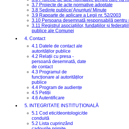
3.7 Proiecte de acte normative adoptate
3.8 Ședințe publice/ Anunțuri/ Minute
3.9 Rapoarte de aplicare a Legii nr. 52/2003
3.10 Persoana desemnată responsabilă pentru re
3.11 Registrul asociațiilor, fundațiilor și federații
publice ale Comunei
4. Contact
4.1 Datele de contact ale
autorităților publice
4.2 Relații cu presa -
persoană desemnată, date
de contact
4.3 Programul de
funcționare al autorităților
publice
4.4 Program de audiențe
4.5 Petiții
4.6 Autentificare
5. INTEGRITATE INSTITUȚIONALĂ
5.1 Cod etic/deontologic/de
conduită
5.2 Lista cuprinzând
cadourile primite