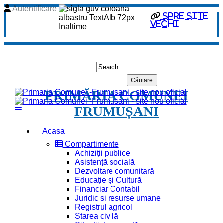
Autentificare
spre site
vechi
PRIMĂRIA COMUNEI
FRUMUȘANI
Acasa
Compartimente
Achiziții publice
Asistență socială
Dezvoltare comunitară
Educație și Cultură
Financiar Contabil
Juridic si resurse umane
Registrul agricol
Starea civilă