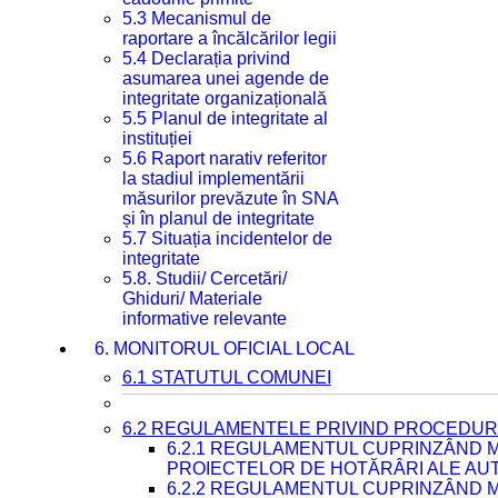
5.3 Mecanismul de
raportare a încălcărilor legii
5.4 Declarația privind
asumarea unei agende de
integritate organizațională
5.5 Planul de integritate al
instituției
5.6 Raport narativ referitor
la stadiul implementării
măsurilor prevăzute în SNA
și în planul de integritate
5.7 Situația incidentelor de
integritate
5.8. Studii/ Cercetări/
Ghiduri/ Materiale
informative relevante
6. MONITORUL OFICIAL LOCAL
6.1 STATUTUL COMUNEI
6.2 REGULAMENTELE PRIVIND PROCEDURI
6.2.1 REGULAMENTUL CUPRINZÂND M
PROIECTELOR DE HOTĂRÂRI ALE AUT
6.2.2 REGULAMENTUL CUPRINZÂND M