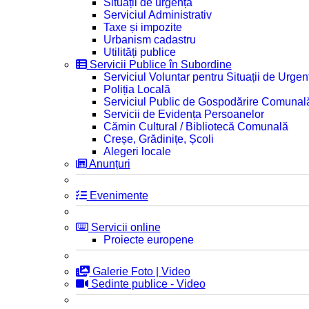
Situații de urgență
Serviciul Administrativ
Taxe și impozite
Urbanism cadastru
Utilități publice
Servicii Publice în Subordine
Serviciul Voluntar pentru Situații de Urgen
Poliția Locală
Serviciul Public de Gospodărire Comunal
Servicii de Evidența Persoanelor
Cămin Cultural / Bibliotecă Comunală
Creșe, Grădinițe, Școli
Alegeri locale
Anunțuri
Evenimente
Servicii online
Proiecte europene
Galerie Foto | Video
Sedinte publice - Video