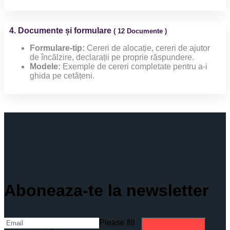
4. Documente și formulare
( 12 Documente )
Formulare-tip:
Cereri de alocație, cereri de ajutor
de încălzire, declarații pe proprie răspundere.
Modele:
Exemple de cereri completate pentru a-i
ghida pe cetățeni.
Aboneaza-te la newsletter
Please fill