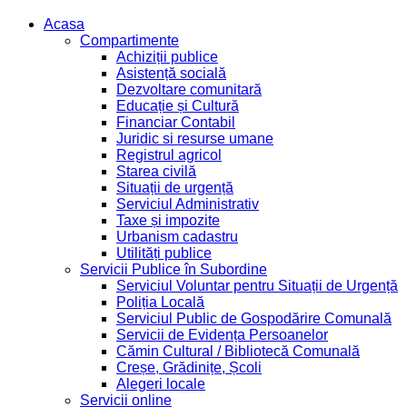
Acasa
Compartimente
Achiziții publice
Asistență socială
Dezvoltare comunitară
Educație și Cultură
Financiar Contabil
Juridic si resurse umane
Registrul agricol
Starea civilă
Situații de urgență
Serviciul Administrativ
Taxe și impozite
Urbanism cadastru
Utilități publice
Servicii Publice în Subordine
Serviciul Voluntar pentru Situații de Urgență
Poliția Locală
Serviciul Public de Gospodărire Comunală
Servicii de Evidența Persoanelor
Cămin Cultural / Bibliotecă Comunală
Creșe, Grădinițe, Școli
Alegeri locale
Servicii online