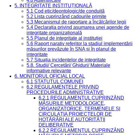
4.6 Autentificare
5. INTEGRITATE INSTITUȚIONALĂ
5.1 Cod etic/deontologic/de conduită
5.2 Lista cuprinzând cadourile primite
5.3 Mecanismul de raportare a încălcărilor legii
5.4 Declarația privind asumarea unei agende de
integritate organizațională
5.5 Planul de integritate al instituției
5.6 Raport narativ referitor la stadiul implementării
măsurilor prevăzute în SNA și în planul de
integritate
5.7 Situația incidentelor de integritate
5.8. Studii/ Cercetări/ Ghiduri/ Materiale
informative relevante
6. MONITORUL OFICIAL LOCAL
6.1 STATUTUL COMUNEI
6.2 REGULAMENTELE PRIVIND
PROCEDURILE ADMINISTRATIVE
6.2.1 REGULAMENTUL CUPRINZÂND
MĂSURILE METODOLOGICE,
ORGANIZATORICE, TERMENELE ȘI
CIRCULAȚIA PROIECTELOR DE
HOTĂRÂRI ALE AUTORITĂȚII
DELIBERATIVE
6.2.2 REGULAMENTUL CUPRINZÂND