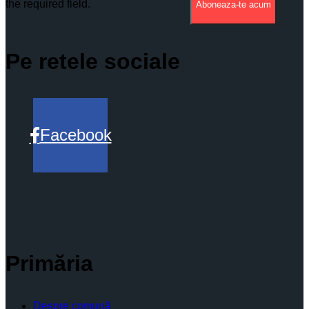
the required field.
Aboneaza-te acum
Pe retele sociale
Facebook
Primăria
Despre comună