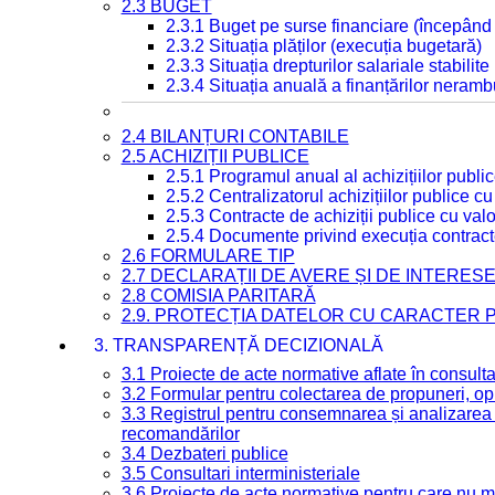
2.3 BUGET
2.3.1 Buget pe surse financiare (începând
2.3.2 Situația plăților (execuția bugetară)
2.3.3 Situația drepturilor salariale stabilit
2.3.4 Situația anuală a finanțărilor neramb
2.4 BILANȚURI CONTABILE
2.5 ACHIZIȚII PUBLICE
2.5.1 Programul anual al achizițiilor publi
2.5.2 Centralizatorul achizițiilor publice 
2.5.3 Contracte de achiziții publice cu va
2.5.4 Documente privind execuția contract
2.6 FORMULARE TIP
2.7 DECLARAȚII DE AVERE ȘI DE INTERES
2.8 COMISIA PARITARĂ
2.9. PROTECȚIA DATELOR CU CARACTER
3. TRANSPARENȚĂ DECIZIONALĂ
3.1 Proiecte de acte normative aflate în consult
3.2 Formular pentru colectarea de propuneri, opi
3.3 Registrul pentru consemnarea și analizarea p
recomandărilor
3.4 Dezbateri publice
3.5 Consultari interministeriale
3.6 Proiecte de acte normative pentru care nu ma