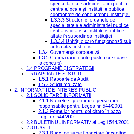
specialitate ale administrației publice
centrale/locale și instituțiile publice
coordonate de conducătorul instituției
1.3.3.3 Structurile, organele de
specialitate ale administrației publice
centrale/locale și instituțiile publice
aflate în subordinea instituției
1.3.3.4 Unitățile care funcționează sub
autoritatea instituției
1.3.4 Guvernanță corporativă
1.3.5 Carieră (anunțurile posturilor scoase
la concurs)
1.4 PROGRAME ȘI STRATEGII
1.5 RAPOARTE ȘI STUDII
1.5.1 Rapoarte de Audit
1.5.2 Studii realizate
2. INFORMAȚII DE INTERES PUBLIC
2.1 SOLICITARE INFORMAȚII
2.1.1 Numele și prenumele persoanei
responsabile pentru Legea nr. 544/2001
2.1.2 Formular pentru solicitare în baza
Legii nr. 544/2001
2.2 BULETINUL INFORMATIV al Legii 544/2001
2.3 BUGET
2.3.1 Buget pe surse financiare (începând