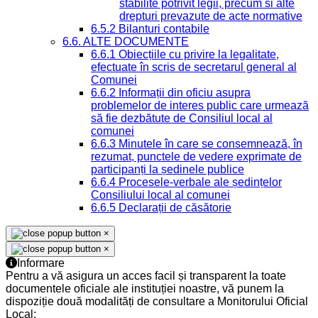
stabilite potrivit legii, precum si alte
drepturi prevazute de acte normative
6.5.2 Bilanturi contabile
6.6. ALTE DOCUMENTE
6.6.1 Obiecțiile cu privire la legalitate,
efectuate în scris de secretarul general al
Comunei
6.6.2 Informații din oficiu asupra
problemelor de interes public care urmează
să fie dezbătute de Consiliul local al
comunei
6.6.3 Minutele în care se consemnează, în
rezumat, punctele de vedere exprimate de
participanți la ședinele publice
6.6.4 Procesele-verbale ale ședințelor
Consiliului local al comunei
6.6.5 Declarații de căsătorie
×
×
Informare
Pentru a vă asigura un acces facil și transparent la toate
documentele oficiale ale instituției noastre, vă punem la
dispoziție două modalități de consultare a Monitorului Oficial
Local: