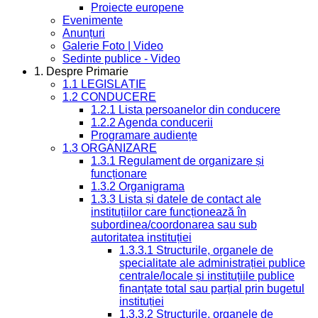
Proiecte europene
Evenimente
Anunțuri
Galerie Foto | Video
Sedinte publice - Video
1. Despre Primarie
1.1 LEGISLAȚIE
1.2 CONDUCERE
1.2.1 Lista persoanelor din conducere
1.2.2 Agenda conducerii
Programare audiențe
1.3 ORGANIZARE
1.3.1 Regulament de organizare și
funcționare
1.3.2 Organigrama
1.3.3 Lista și datele de contact ale
instituțiilor care funcționează în
subordinea/coordonarea sau sub
autoritatea instituției
1.3.3.1 Structurile, organele de
specialitate ale administrației publice
centrale/locale și instituțiile publice
finanțate total sau parțial prin bugetul
instituției
1.3.3.2 Structurile, organele de