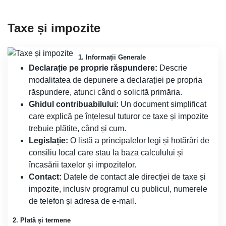
Taxe și impozite
1. Informații Generale
Declarație pe proprie răspundere:
Descrie
modalitatea de depunere a declarației pe propria
răspundere, atunci când o solicită primăria.
Ghidul contribuabilului:
Un document simplificat
care explică pe înțelesul tuturor ce taxe și impozite
trebuie plătite, când și cum.
Legislație:
O listă a principalelor legi și hotărâri de
consiliu local care stau la baza calculului și
încasării taxelor și impozitelor.
Contact:
Datele de contact ale direcției de taxe și
impozite, inclusiv programul cu publicul, numerele
de telefon și adresa de e-mail.
2. Plată și termene