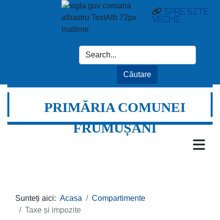
spre site
vechi
PRIMĂRIA COMUNEI
FRUMUȘANI
Sunteți aici:
Acasa
Compartimente
Taxe și impozite