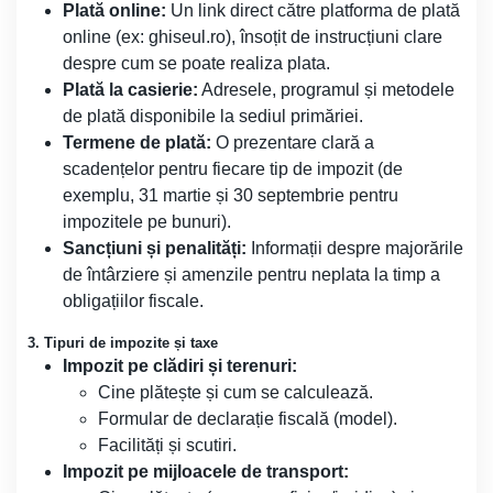
Plată online:
Un link direct către platforma de plată
online (ex: ghiseul.ro), însoțit de instrucțiuni clare
despre cum se poate realiza plata.
Plată la casierie:
Adresele, programul și metodele
de plată disponibile la sediul primăriei.
Termene de plată:
O prezentare clară a
scadențelor pentru fiecare tip de impozit (de
exemplu, 31 martie și 30 septembrie pentru
impozitele pe bunuri).
Sancțiuni și penalități:
Informații despre majorările
de întârziere și amenzile pentru neplata la timp a
obligațiilor fiscale.
3. Tipuri de impozite și taxe
Impozit pe clădiri și terenuri:
Cine plătește și cum se calculează.
Formular de declarație fiscală (model).
Facilități și scutiri.
Impozit pe mijloacele de transport: