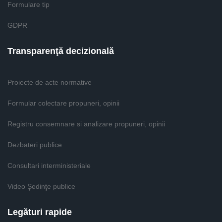
Formulare tip
GDPR
Transparenţă decizională
Proiecte de acte normative
Formular colectare propuneri, opinii
Registru consemnare si analizare propuneri, opinii
Dezbateri publice
Consultari interministeriale
Video Şedinţe publice
Legături rapide