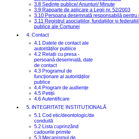
3.8 Ședințe publice/ Anunțuri/ Minute
3.9 Rapoarte de aplicare a Legii nr. 52/2003
3.10 Persoana desemnată responsabilă pentru re
3.11 Registrul asociațiilor, fundațiilor și federații
publice ale Comunei
4. Contact
4.1 Datele de contact ale
autorităților publice
4.2 Relații cu presa -
persoană desemnată, date
de contact
4.3 Programul de
funcționare al autorităților
publice
4.4 Program de audiențe
4.5 Petiții
4.6 Autentificare
5. INTEGRITATE INSTITUȚIONALĂ
5.1 Cod etic/deontologic/de
conduită
5.2 Lista cuprinzând
cadourile primite
5.3 Mecanismul de