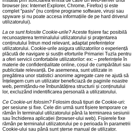
instalat prin solicitarea emisă de către un web-server unui
browser (ex: Internet Explorer, Chrome, Firefox) și este
complet “pasiv” (nu conține programe software, viruși sau
spyware și nu poate accesa informațiile de pe hard driverul
utilizatorului).
La ce sunt folosite Cookie-urile?
Aceste fișiere fac posibilă
recunoașterea terminalului utilizatorului și praţentarea
conținutului întrun mod relevant, adaptat preferințelor
utilizatorului. Cookie-urile asigura utilizatorilor o experiență
plăcută de navigare și susțIn eforturile Primariei Tuzla pentru
a oferi servicii confortabile utilizatorilor: ex: – preferințele în
materie de confidențialitate online, coșul de cumpărături sau
publicitate relevanță. De asemenea, sunt utilizate in
pregătirea unor statistici anonime agregate care ne ajută să
înțelegem cum un utilizator beneficiază de paginile noastre
web, permițându-ne îmbunătățirea structurii și conținutului
lor, excluzând indentificarea personală a utilizatorului.
Ce Cookie-uri folosim?
Folosim două tipuri de Cookie-uri:
per sesiune și fixe. Cele din urmă sunt fișiere temporare ce
rămân în terminalul utilizatorului până la terminarea sesiunii
sau închiderea aplicației (browser-ului web). Fișierele fixe
rămân pe terminalul utilizatorului pe o perioada în parametrii
Cookie-ului sau până sunt șterse manual de utilizator.