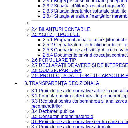
2.3.1 Buget pe surse financiare (începând
2.3.2 Situația plăților (execuția bugetară)
2.3.3 Situația drepturilor salariale stabilit
2.3.4 Situația anuală a finanțărilor neramb
2.4 BILANȚURI CONTABILE
2.5 ACHIZIȚII PUBLICE
2.5.1 Programul anual al achizițiilor publi
2.5.2 Centralizatorul achizițiilor publice 
2.5.3 Contracte de achiziții publice cu va
2.5.4 Documente privind execuția contract
2.6 FORMULARE TIP
2.7 DECLARAȚII DE AVERE ȘI DE INTERES
2.8 COMISIA PARITARĂ
2.9. PROTECȚIA DATELOR CU CARACTER
3. TRANSPARENȚĂ DECIZIONALĂ
3.1 Proiecte de acte normative aflate în consult
3.2 Formular pentru colectarea de propuneri, opi
3.3 Registrul pentru consemnarea și analizarea p
recomandărilor
3.4 Dezbateri publice
3.5 Consultari interministeriale
3.6 Proiecte de acte normative pentru care nu ma
3.7 Proiecte de acte normative adoptate