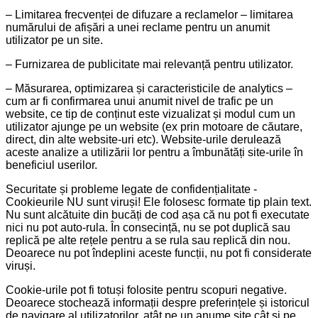
– Limitarea frecvenței de difuzare a reclamelor – limitarea
numărului de afișări a unei reclame pentru un anumit
utilizator pe un site.
– Furnizarea de publicitate mai relevanță pentru utilizator.
– Măsurarea, optimizarea și caracteristicile de analytics –
cum ar fi confirmarea unui anumit nivel de trafic pe un
website, ce tip de conținut este vizualizat și modul cum un
utilizator ajunge pe un website (ex prin motoare de căutare,
direct, din alte website-uri etc). Website-urile derulează
aceste analize a utilizării lor pentru a îmbunătăți site-urile în
beneficiul userilor.
Securitate și probleme legate de confidențialitate -
Cookieurile NU sunt viruși! Ele folosesc formate tip plain text.
Nu sunt alcătuite din bucăți de cod așa că nu pot fi executate
nici nu pot auto-rula. În consecință, nu se pot duplică sau
replică pe alte rețele pentru a se rula sau replică din nou.
Deoarece nu pot îndeplini aceste funcții, nu pot fi considerate
viruși.
Cookie-urile pot fi totuși folosite pentru scopuri negative.
Deoarece stochează informații despre preferințele și istoricul
de navigare al utilizatorilor, atât pe un anume site cât și pe