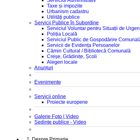
Serviciul Administrativ
Taxe și impozite
Urbanism cadastru
Utilități publice
Servicii Publice în Subordine
Serviciul Voluntar pentru Situații de Urgen
Poliția Locală
Serviciul Public de Gospodărire Comunal
Servicii de Evidența Persoanelor
Cămin Cultural / Bibliotecă Comunală
Creșe, Grădinițe, Școli
Alegeri locale
Anunțuri
Evenimente
Servicii online
Proiecte europene
Galerie Foto | Video
Sedinte publice - Video
1. Despre Primarie