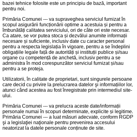
bazei tehnice folosite este un principiu de bază, important
pentru noi.
Primăria Comunei --- va supraveghea serviciul furnizat în
scopul asigurării funcționării optime a acestuia și pentru a
îmbunătăți calitatea serviciului, ori de câte ori este necesar.
Ca atare, se vor putea stoca și dezvălui anumite informații
necesare și suficiente, inclusiv date cu caracter personal
pentru a respecta legislația în vigoare, pentru a se îndeplini
obligațiile legale față de autorități și instituții publice și/sau
organe cu competență de anchetă, inclusiv pentru a se
administra în mod corespunzător serviciul furnizat și/sau
pentru a se proteja.
Utilizatorii, în calitate de proprietari, sunt singurele persoane
care decid cu privire la prelucrarea datelor şi informațiilor lor,
atunci când acestea au fost înregistrate prin intermediul site-
ului.
Primăria Comunei --- va prelucra aceste date/informații
personale numai în scopuri determinate, explicite și legitime.
Primăria Comunei --- a luat măsuri adecvate, conform RGDP
şi a legislaţiei naţionale pentru prevenirea accesului
neatorizat la datele personale conținute de site.