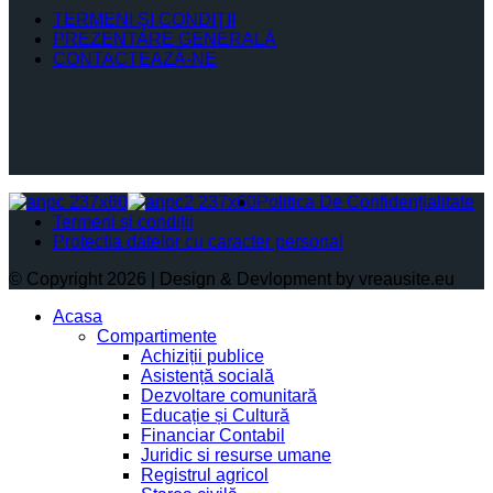
TERMENI ŞI CONDIŢII
PREZENTARE GENERALĂ
CONTACTEAZĂ-NE
Politica De Confidențialitate
Termeni și condiții
Protectia datelor cu caracter personal
© Copyright 2026 | Design & Devlopment by vreausite.eu
Acasa
Compartimente
Achiziții publice
Asistență socială
Dezvoltare comunitară
Educație și Cultură
Financiar Contabil
Juridic si resurse umane
Registrul agricol