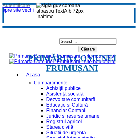
Autentificare
spre site vechi
PRIMĂRIA COMUNEI
FRUMUȘANI
Acasa
Compartimente
Achiziții publice
Asistență socială
Dezvoltare comunitară
Educație și Cultură
Financiar Contabil
Juridic si resurse umane
Registrul agricol
Starea civilă
Situații de urgență