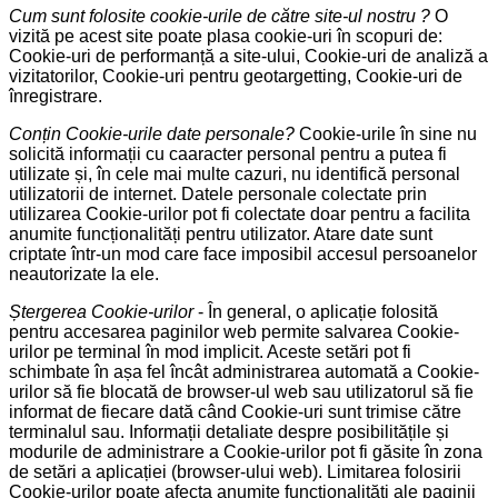
Cum sunt folosite cookie-urile de către site-ul nostru ?
O
vizită pe acest site poate plasa cookie-uri în scopuri de:
Cookie-uri de performanță a site-ului, Cookie-uri de analiză a
vizitatorilor, Cookie-uri pentru geotargetting, Cookie-uri de
înregistrare.
Conțin Cookie-urile date personale?
Cookie-urile în sine nu
solicită informații cu caaracter personal pentru a putea fi
utilizate și, în cele mai multe cazuri, nu identifică personal
utilizatorii de internet. Datele personale colectate prin
utilizarea Cookie-urilor pot fi colectate doar pentru a facilita
anumite funcționalități pentru utilizator. Atare date sunt
criptate într-un mod care face imposibil accesul persoanelor
neautorizate la ele.
Ștergerea Cookie-urilor
- În general, o aplicație folosită
pentru accesarea paginilor web permite salvarea Cookie-
urilor pe terminal în mod implicit. Aceste setări pot fi
schimbate în așa fel încât administrarea automată a Cookie-
urilor să fie blocată de browser-ul web sau utilizatorul să fie
informat de fiecare dată când Cookie-uri sunt trimise către
terminalul sau. Informații detaliate despre posibilitățile și
modurile de administrare a Cookie-urilor pot fi găsite în zona
de setări a aplicației (browser-ului web). Limitarea folosirii
Cookie-urilor poate afecta anumite funcționalități ale paginii