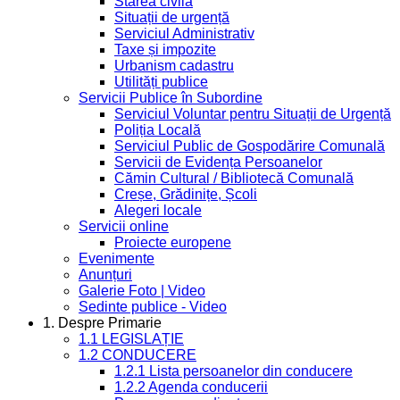
Starea civilă
Situații de urgență
Serviciul Administrativ
Taxe și impozite
Urbanism cadastru
Utilități publice
Servicii Publice în Subordine
Serviciul Voluntar pentru Situații de Urgență
Poliția Locală
Serviciul Public de Gospodărire Comunală
Servicii de Evidența Persoanelor
Cămin Cultural / Bibliotecă Comunală
Creșe, Grădinițe, Școli
Alegeri locale
Servicii online
Proiecte europene
Evenimente
Anunțuri
Galerie Foto | Video
Sedinte publice - Video
1. Despre Primarie
1.1 LEGISLAȚIE
1.2 CONDUCERE
1.2.1 Lista persoanelor din conducere
1.2.2 Agenda conducerii