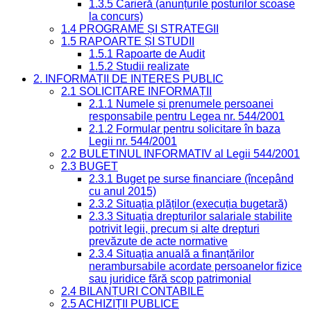
1.3.5 Carieră (anunțurile posturilor scoase
la concurs)
1.4 PROGRAME ȘI STRATEGII
1.5 RAPOARTE ȘI STUDII
1.5.1 Rapoarte de Audit
1.5.2 Studii realizate
2. INFORMAȚII DE INTERES PUBLIC
2.1 SOLICITARE INFORMAȚII
2.1.1 Numele și prenumele persoanei
responsabile pentru Legea nr. 544/2001
2.1.2 Formular pentru solicitare în baza
Legii nr. 544/2001
2.2 BULETINUL INFORMATIV al Legii 544/2001
2.3 BUGET
2.3.1 Buget pe surse financiare (începând
cu anul 2015)
2.3.2 Situația plăților (execuția bugetară)
2.3.3 Situația drepturilor salariale stabilite
potrivit legii, precum și alte drepturi
prevăzute de acte normative
2.3.4 Situația anuală a finanțărilor
nerambursabile acordate persoanelor fizice
sau juridice fără scop patrimonial
2.4 BILANȚURI CONTABILE
2.5 ACHIZIȚII PUBLICE