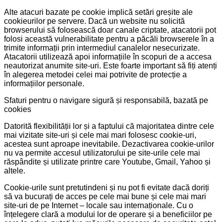
Alte atacuri bazate pe cookie implică setări greșite ale
cookieurilor pe servere. Dacă un website nu solicită
browserului să folosească doar canale criptate, atacatorii pot
folosi această vulnerabilitate pentru a păcăli browserele în a
trimite informații prin intermediul canalelor nesecurizate.
Atacatorii utilizează apoi informațiile în scopuri de a accesa
neautorizat anumite site-uri. Este foarte important să fiți atenți
în alegerea metodei celei mai potrivite de protecție a
informațiilor personale.
Sfaturi pentru o navigare sigură și responsabilă, bazată pe
cookies
Datorită flexibilității lor și a faptului că majoritatea dintre cele
mai vizitate site-uri și cele mai mari folosesc cookie-uri,
acestea sunt aproape inevitabile. Dezactivarea cookie-urilor
nu va permite accesul utilizatorului pe site-urile cele mai
răspândite și utilizate printre care Youtube, Gmail, Yahoo și
altele.
Cookie-urile sunt pretutindeni și nu pot fi evitate dacă doriți
să va bucurați de acces pe cele mai bune și cele mai mari
site-uri de pe Internet – locale sau internaționale. Cu o
înțelegere clară a modului lor de operare și a beneficiilor pe