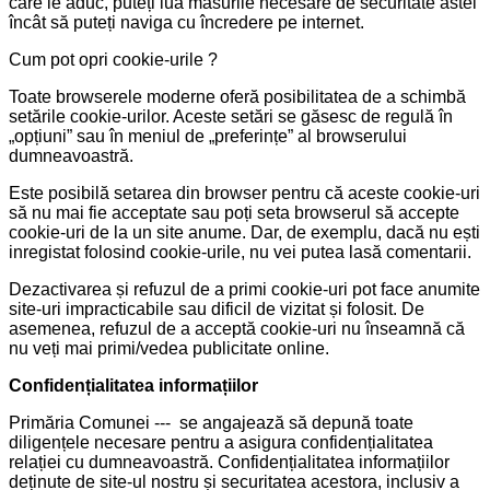
care le aduc, puteți lua măsurile necesare de securitate astel
încât să puteți naviga cu încredere pe internet.
Cum pot opri cookie-urile ?
Toate browserele moderne oferă posibilitatea de a schimbă
setările cookie-urilor. Aceste setări se găsesc de regulă în
„opțiuni” sau în meniul de „preferințe” al browserului
dumneavoastră.
Este posibilă setarea din browser pentru că aceste cookie-uri
să nu mai fie acceptate sau poți seta browserul să accepte
cookie-uri de la un site anume. Dar, de exemplu, dacă nu ești
inregistat folosind cookie-urile, nu vei putea lasă comentarii.
Dezactivarea și refuzul de a primi cookie-uri pot face anumite
site-uri impracticabile sau dificil de vizitat și folosit. De
asemenea, refuzul de a acceptă cookie-uri nu înseamnă că
nu veți mai primi/vedea publicitate online.
Confidențialitatea informațiilor
Primăria Comunei --- se angajează să depună toate
diligențele necesare pentru a asigura confidențialitatea
relației cu dumneavoastră. Confidențialitatea informațiilor
deținute de site-ul nostru și securitatea acestora, inclusiv a