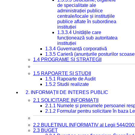
de specialitate ale
administrației publice
centrale/locale și instituțiile
publice aflate în subordinea
instituției
1.3.3.4 Unitățile care
funcționează sub autoritatea
instituției
1.3.4 Guvernanță corporativă
1.3.5 Carieră (anunțurile posturilor scoase
1.4 PROGRAME ȘI STRATEGII
1.5 RAPOARTE ȘI STUDII
1.5.1 Rapoarte de Audit
1.5.2 Studii realizate
2. INFORMAȚII DE INTERES PUBLIC
2.1 SOLICITARE INFORMAȚII
2.1.1 Numele și prenumele persoanei resp
2.1.2 Formular pentru solicitare în baza Le
2.2 BULETINUL INFORMATIV al Legii 544/200
2.3 BUGET