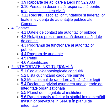
3.9 Rapoarte de aplicare a Legii nr. 52/2003
3.10 Persoana desemnată responsabilă pentru
relația cu societatea civilă
3.11 Registrul asociațiilor, fundațiilor și federațiilor
luate în evidență de autoritățile publice ale
Comunei
4. Contact
4.1 Datele de contact ale autorităților publice
4.2 Relații cu presa - persoană desemnată, date
de contact
4.3 Programul de funcționare al autorităților
publice
4.4 Program de audiențe
4.5 Petiții
4.6 Autentificare
5. INTEGRITATE INSTITUȚIONALĂ
5.1 Cod etic/deontologic/de conduită
5.2 Lista cuprinzând cadourile primite
5.3 Mecanismul de raportare a încălcărilor legii
5.4 Declarația privind asumarea unei agende de
integritate organizațională
5.5 Planul de integritate al instituției
5.6 Raport narativ referitor la stadiul implementării
măsurilor prevăzute în SNA și în planul de
integritate