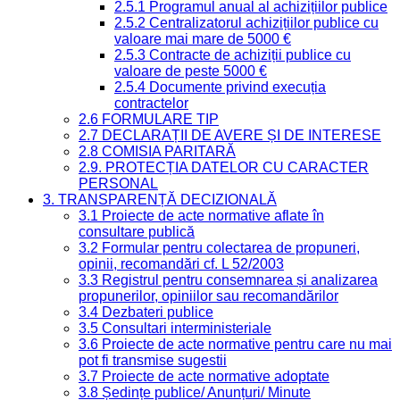
2.5.1 Programul anual al achizițiilor publice
2.5.2 Centralizatorul achizițiilor publice cu
valoare mai mare de 5000 €
2.5.3 Contracte de achiziții publice cu
valoare de peste 5000 €
2.5.4 Documente privind execuția
contractelor
2.6 FORMULARE TIP
2.7 DECLARAȚII DE AVERE ȘI DE INTERESE
2.8 COMISIA PARITARĂ
2.9. PROTECȚIA DATELOR CU CARACTER
PERSONAL
3. TRANSPARENȚĂ DECIZIONALĂ
3.1 Proiecte de acte normative aflate în
consultare publică
3.2 Formular pentru colectarea de propuneri,
opinii, recomandări cf. L 52/2003
3.3 Registrul pentru consemnarea și analizarea
propunerilor, opiniilor sau recomandărilor
3.4 Dezbateri publice
3.5 Consultari interministeriale
3.6 Proiecte de acte normative pentru care nu mai
pot fi transmise sugestii
3.7 Proiecte de acte normative adoptate
3.8 Ședințe publice/ Anunțuri/ Minute