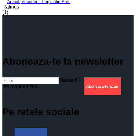
Articol precedent: Legislatie
Prec
Ratings
(1)
Aboneaza-te la newsletter
Please fill
the required field.
Aboneaza-te acum
Pe retele sociale