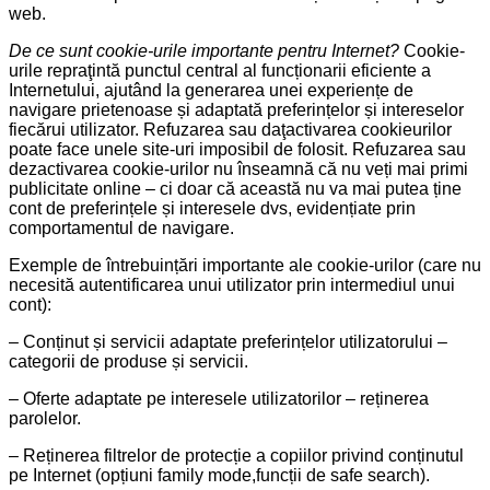
web.
De ce sunt cookie-urile importante pentru Internet?
Cookie-
urile repraţintă punctul central al funcționarii eficiente a
Internetului, ajutând la generarea unei experiențe de
navigare prietenoase și adaptată preferințelor și intereselor
fiecărui utilizator. Refuzarea sau daţactivarea cookieurilor
poate face unele site-uri imposibil de folosit. Refuzarea sau
dezactivarea cookie-urilor nu înseamnă că nu veți mai primi
publicitate online – ci doar că această nu va mai putea ține
cont de preferințele și interesele dvs, evidențiate prin
comportamentul de navigare.
Exemple de întrebuințări importante ale cookie-urilor (care nu
necesită autentificarea unui utilizator prin intermediul unui
cont):
– Conținut și servicii adaptate preferințelor utilizatorului –
categorii de produse și servicii.
– Oferte adaptate pe interesele utilizatorilor – reținerea
parolelor.
– Reținerea filtrelor de protecție a copiilor privind conținutul
pe Internet (opțiuni family mode,funcții de safe search).