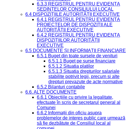
6.3.3 REGISTRUL PENTRU EVIDENȚA
ȘEDINȚELOR CONSILIULUI LOCAL
6.4 DISPOZIȚIILE AUTORITĂȚII EXECUTIVE
6.4.1 REGISTRUL PENTRU EVIDENȚA
PROIECTELOR DE DISPOZIȚII ALE
AUTORITĂȚII EXECUTIVE
6.4.2 REGISTRUL PENTRU EVIDENȚA
DISPOZIȚIILOR AUTORITĂȚII
EXECUTIVE
6.5 DOCUMENTE ȘI INFORMAȚII FINANCIARE
6.5.1 Buget din toate sursele de venituri
6.5.1.1 Buget pe surse financiare
6.5.1.2 Situatia platilor
6.5.1.3 Situatia drepturilor salariale
stabilite potrivit legii, precum si alte
drepturi prevazute de acte normative
6.5.2 Bilanturi contabile
6.6. ALTE DOCUMENTE
6.6.1 Obiecțiile cu privire la legalitate,
efectuate în scris de secretarul general al
Comunei
6.6.2 Informații din oficiu asupra
problemelor de interes public care urmează
să fie dezbătute de Consiliul local al
comunei