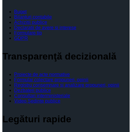
Buget
Bilanţuri contabile
Achiziţii publice
Declaratii de avere si interese
Formulare tip
GDPR
Transparenţă decizională
Proiecte de acte normative
Formular colectare propuneri, opinii
Registru consemnare si analizare propuneri, opinii
Dezbateri publice
Consultari interministeriale
Video Şedinţe publice
Legături rapide