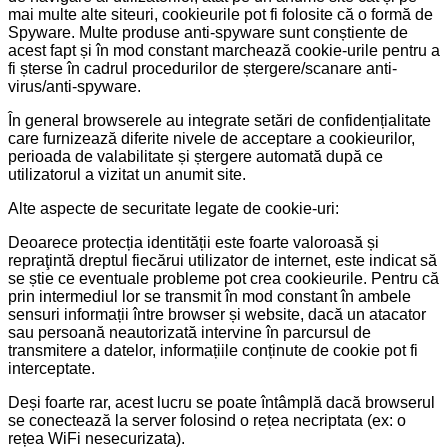
mai multe alte siteuri, cookieurile pot fi folosite că o formă de
Spyware. Multe produse anti-spyware sunt conștiente de
acest fapt și în mod constant marchează cookie-urile pentru a
fi șterse în cadrul procedurilor de ștergere/scanare anti-
virus/anti-spyware.
În general browserele au integrate setări de confidențialitate
care furnizează diferite nivele de acceptare a cookieurilor,
perioada de valabilitate și ștergere automată după ce
utilizatorul a vizitat un anumit site.
Alte aspecte de securitate legate de cookie-uri:
Deoarece protecția identității este foarte valoroasă și
repraţintă dreptul fiecărui utilizator de internet, este indicat să
se știe ce eventuale probleme pot crea cookieurile. Pentru că
prin intermediul lor se transmit în mod constant în ambele
sensuri informații între browser și website, dacă un atacator
sau persoană neautorizată intervine în parcursul de
transmitere a datelor, informațiile conținute de cookie pot fi
interceptate.
Deși foarte rar, acest lucru se poate întâmplă dacă browserul
se conectează la server folosind o rețea necriptata (ex: o
rețea WiFi nesecurizata).