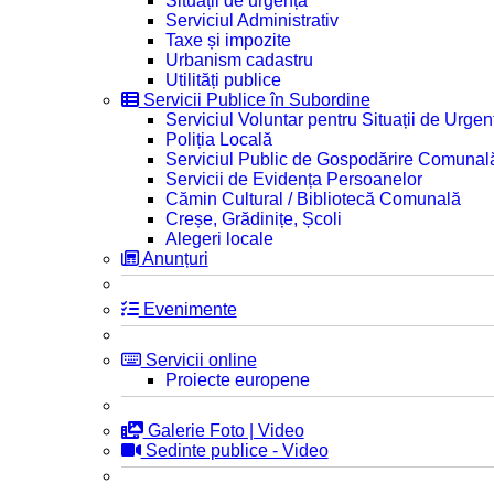
Situații de urgență
Serviciul Administrativ
Taxe și impozite
Urbanism cadastru
Utilități publice
Servicii Publice în Subordine
Serviciul Voluntar pentru Situații de Urgen
Poliția Locală
Serviciul Public de Gospodărire Comunal
Servicii de Evidența Persoanelor
Cămin Cultural / Bibliotecă Comunală
Creșe, Grădinițe, Școli
Alegeri locale
Anunțuri
Evenimente
Servicii online
Proiecte europene
Galerie Foto | Video
Sedinte publice - Video