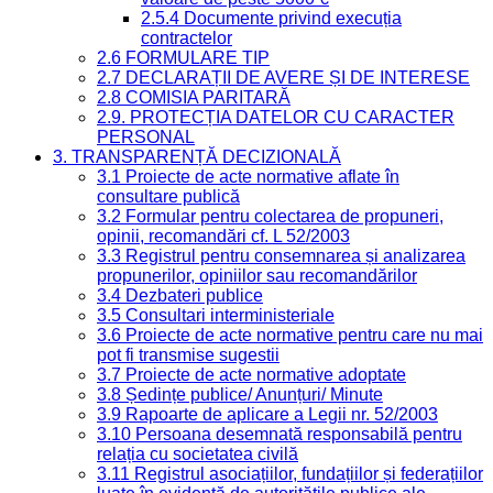
2.5.4 Documente privind execuția
contractelor
2.6 FORMULARE TIP
2.7 DECLARAȚII DE AVERE ȘI DE INTERESE
2.8 COMISIA PARITARĂ
2.9. PROTECȚIA DATELOR CU CARACTER
PERSONAL
3. TRANSPARENȚĂ DECIZIONALĂ
3.1 Proiecte de acte normative aflate în
consultare publică
3.2 Formular pentru colectarea de propuneri,
opinii, recomandări cf. L 52/2003
3.3 Registrul pentru consemnarea și analizarea
propunerilor, opiniilor sau recomandărilor
3.4 Dezbateri publice
3.5 Consultari interministeriale
3.6 Proiecte de acte normative pentru care nu mai
pot fi transmise sugestii
3.7 Proiecte de acte normative adoptate
3.8 Ședințe publice/ Anunțuri/ Minute
3.9 Rapoarte de aplicare a Legii nr. 52/2003
3.10 Persoana desemnată responsabilă pentru
relația cu societatea civilă
3.11 Registrul asociațiilor, fundațiilor și federațiilor