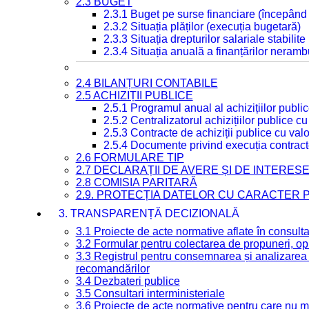
2.3 BUGET
2.3.1 Buget pe surse financiare (începând
2.3.2 Situația plăților (execuția bugetară)
2.3.3 Situația drepturilor salariale stabilit
2.3.4 Situația anuală a finanțărilor neramb
2.4 BILANȚURI CONTABILE
2.5 ACHIZIȚII PUBLICE
2.5.1 Programul anual al achizițiilor publi
2.5.2 Centralizatorul achizițiilor publice 
2.5.3 Contracte de achiziții publice cu va
2.5.4 Documente privind execuția contract
2.6 FORMULARE TIP
2.7 DECLARAȚII DE AVERE ȘI DE INTERES
2.8 COMISIA PARITARĂ
2.9. PROTECȚIA DATELOR CU CARACTER
3. TRANSPARENȚĂ DECIZIONALĂ
3.1 Proiecte de acte normative aflate în consult
3.2 Formular pentru colectarea de propuneri, opi
3.3 Registrul pentru consemnarea și analizarea p
recomandărilor
3.4 Dezbateri publice
3.5 Consultari interministeriale
3.6 Proiecte de acte normative pentru care nu ma