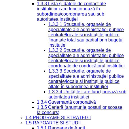
1.3.3 Lista și datele de contact ale
instituțiilor care funcționează în
subordinea/coordonarea sau sub
autoritatea instituției
1.3.3.1 Structurile, organele de
specialitate ale administrației publice
centrale/locale și instituțiile publice
finanțate total sau parțial prin bugetul
instituției
1.3.3.2 Structurile, organele de
specialitate ale administrației publice
centrale/locale și instituțiile publice
coordonate de conducătorul instituției
1.3.3.3 Structurile, organele de
specialitate ale administrației publice
centrale/locale și instituțiile publice
aflate în subordinea instituției
1.3.3.4 Unitățile care funcționează sub
autoritatea instituției
1.3.4 Guvernanță corporativă
1.3.5 Carieră (anunțurile posturilor scoase
la concurs)
1.4 PROGRAME ȘI STRATEGII
1.5 RAPOARTE ȘI STUDII
1.5.1 Rapoarte de Audit