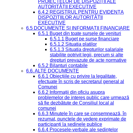
PROIECTELOR DE DISPOZIȚII ALE
AUTORITĂȚII EXECUTIVE
6.4.2 REGISTRUL PENTRU EVIDENȚA
DISPOZIȚIILOR AUTORITĂȚII
EXECUTIVE
6.5 DOCUMENTE ȘI INFORMAȚII FINANCIARE
6.5.1 Buget din toate sursele de venituri
6.5.1.1 Buget pe surse financiare
6.5.1.2 Situatia platilor
6.5.1.3 Situatia drepturilor salariale
stabilite potrivit legii, precum si alte
drepturi prevazute de acte normative
6.5.2 Bilanturi contabile
6.6. ALTE DOCUMENTE
6.6.1 Obiecțiile cu privire la legalitate,
efectuate în scris de secretarul general al
Comunei
6.6.2 Informații din oficiu asupra
problemelor de interes public care urmează
să fie dezbătute de Consiliul local al
comunei
6.6.3 Minutele în care se consemnează, în
rezumat, punctele de vedere exprimate de
participanți la ședinele publice
6.6.4 Procesele-verbale ale ședințelor