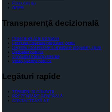
Formulare tip
GDPR
Transparenţă decizională
Proiecte de acte normative
Formular colectare propuneri, opinii
Registru consemnare si analizare propuneri, opinii
Dezbateri publice
Consultari interministeriale
Video Şedinţe publice
Legături rapide
TERMENI ŞI CONDIŢII
PREZENTARE GENERALĂ
CONTACTEAZĂ-NE