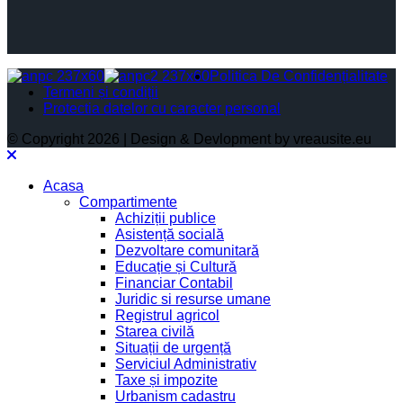
Politica De Confidențialitate
Termeni și condiții
Protectia datelor cu caracter personal
© Copyright 2026 | Design & Devlopment by vreausite.eu
Acasa
Compartimente
Achiziții publice
Asistență socială
Dezvoltare comunitară
Educație și Cultură
Financiar Contabil
Juridic si resurse umane
Registrul agricol
Starea civilă
Situații de urgență
Serviciul Administrativ
Taxe și impozite
Urbanism cadastru