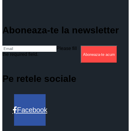
Aboneaza-te la newsletter
Please fill
the required field.
Aboneaza-te acum
Pe retele sociale
Facebook