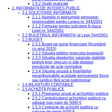
1.5.2 Studii realizate
2. INFORMAȚII DE INTERES PUBLIC
2.1 SOLICITARE INFORMAȚII
2.1.1 Numele și prenumele persoanei
responsabile pentru Legea nr. 544/2001
2.1.2 Formular pentru solicitare în baza
Legii nr. 544/2001
2.2 BULETINUL INFORMATIV al Legii 544/2001
2.3 BUGET
2.3.1 Buget pe surse financiare (începând
cu anul 2015)
2.3.2 Situația plăților (execuția bugetară)
2.3.3 Situația drepturilor salariale stabilite
potrivit legii, precum și alte drepturi
prevăzute de acte normative
2.3.4 Situația anuală a finanțărilor
nerambursabile acordate persoanelor fizice
sau juridice fără scop patrimonial
2.4 BILANȚURI CONTABILE
2.5 ACHIZIȚII PUBLICE
2.5.1 Programul anual al achizițiilor publice
2.5.2 Centralizatorul achizițiilor publice cu
valoare mai mare de 5000 €
2.5.3 Contracte de achiziții publice cu
valoare de peste 5000 €