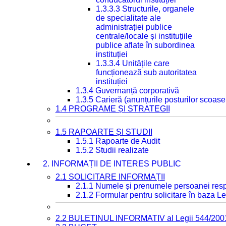
1.3.3.3 Structurile, organele
de specialitate ale
administrației publice
centrale/locale și instituțiile
publice aflate în subordinea
instituției
1.3.3.4 Unitățile care
funcționează sub autoritatea
instituției
1.3.4 Guvernanță corporativă
1.3.5 Carieră (anunțurile posturilor scoase
1.4 PROGRAME ȘI STRATEGII
1.5 RAPOARTE ȘI STUDII
1.5.1 Rapoarte de Audit
1.5.2 Studii realizate
2. INFORMAȚII DE INTERES PUBLIC
2.1 SOLICITARE INFORMAȚII
2.1.1 Numele și prenumele persoanei resp
2.1.2 Formular pentru solicitare în baza Le
2.2 BULETINUL INFORMATIV al Legii 544/200