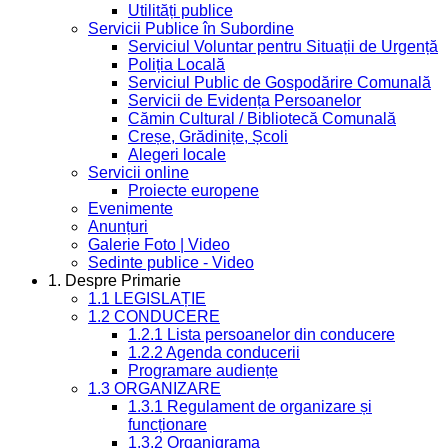
Utilități publice
Servicii Publice în Subordine
Serviciul Voluntar pentru Situații de Urgență
Poliția Locală
Serviciul Public de Gospodărire Comunală
Servicii de Evidența Persoanelor
Cămin Cultural / Bibliotecă Comunală
Creșe, Grădinițe, Școli
Alegeri locale
Servicii online
Proiecte europene
Evenimente
Anunțuri
Galerie Foto | Video
Sedinte publice - Video
1. Despre Primarie
1.1 LEGISLAȚIE
1.2 CONDUCERE
1.2.1 Lista persoanelor din conducere
1.2.2 Agenda conducerii
Programare audiențe
1.3 ORGANIZARE
1.3.1 Regulament de organizare și
funcționare
1.3.2 Organigrama