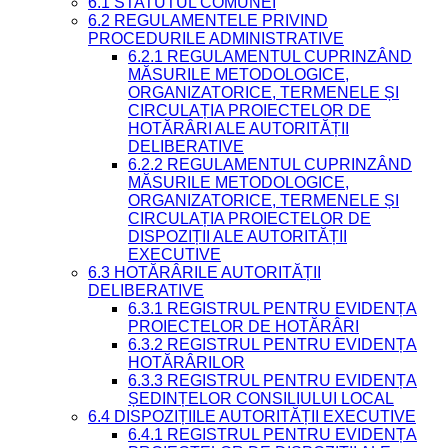
6.1 STATUTUL COMUNEI
6.2 REGULAMENTELE PRIVIND
PROCEDURILE ADMINISTRATIVE
6.2.1 REGULAMENTUL CUPRINZÂND
MĂSURILE METODOLOGICE,
ORGANIZATORICE, TERMENELE ȘI
CIRCULAȚIA PROIECTELOR DE
HOTĂRÂRI ALE AUTORITĂȚII
DELIBERATIVE
6.2.2 REGULAMENTUL CUPRINZÂND
MĂSURILE METODOLOGICE,
ORGANIZATORICE, TERMENELE ȘI
CIRCULAȚIA PROIECTELOR DE
DISPOZIȚII ALE AUTORITĂȚII
EXECUTIVE
6.3 HOTĂRÂRILE AUTORITĂȚII
DELIBERATIVE
6.3.1 REGISTRUL PENTRU EVIDENȚA
PROIECTELOR DE HOTĂRÂRI
6.3.2 REGISTRUL PENTRU EVIDENȚA
HOTĂRÂRILOR
6.3.3 REGISTRUL PENTRU EVIDENȚA
ȘEDINȚELOR CONSILIULUI LOCAL
6.4 DISPOZIȚIILE AUTORITĂȚII EXECUTIVE
6.4.1 REGISTRUL PENTRU EVIDENȚA