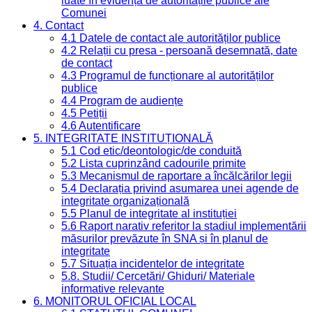
luate în evidență de autoritățile publice ale
Comunei
4. Contact
4.1 Datele de contact ale autorităților publice
4.2 Relații cu presa - persoană desemnată, date
de contact
4.3 Programul de funcționare al autorităților
publice
4.4 Program de audiențe
4.5 Petiții
4.6 Autentificare
5. INTEGRITATE INSTITUȚIONALĂ
5.1 Cod etic/deontologic/de conduită
5.2 Lista cuprinzând cadourile primite
5.3 Mecanismul de raportare a încălcărilor legii
5.4 Declarația privind asumarea unei agende de
integritate organizațională
5.5 Planul de integritate al instituției
5.6 Raport narativ referitor la stadiul implementării
măsurilor prevăzute în SNA și în planul de
integritate
5.7 Situația incidentelor de integritate
5.8. Studii/ Cercetări/ Ghiduri/ Materiale
informative relevante
6. MONITORUL OFICIAL LOCAL