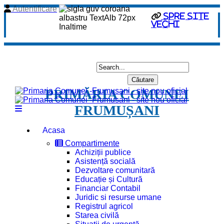
Autentificare
spre site
vechi
PRIMĂRIA COMUNEI
FRUMUȘANI
Acasa
Compartimente
Achiziții publice
Asistență socială
Dezvoltare comunitară
Educație și Cultură
Financiar Contabil
Juridic si resurse umane
Registrul agricol
Starea civilă