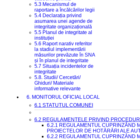
5.3 Mecanismul de
raportare a încălcărilor legii
5.4 Declarația privind
asumarea unei agende de
integritate organizațională
5.5 Planul de integritate al
instituției
5.6 Raport narativ referitor
la stadiul implementării
măsurilor prevăzute în SNA
și în planul de integritate
5.7 Situația incidentelor de
integritate
5.8. Studii/ Cercetări/
Ghiduri/ Materiale
informative relevante
6. MONITORUL OFICIAL LOCAL
6.1 STATUTUL COMUNEI
6.2 REGULAMENTELE PRIVIND PROCEDURI
6.2.1 REGULAMENTUL CUPRINZÂND M
PROIECTELOR DE HOTĂRÂRI ALE AUT
6.2.2 REGULAMENTUL CUPRINZÂND M