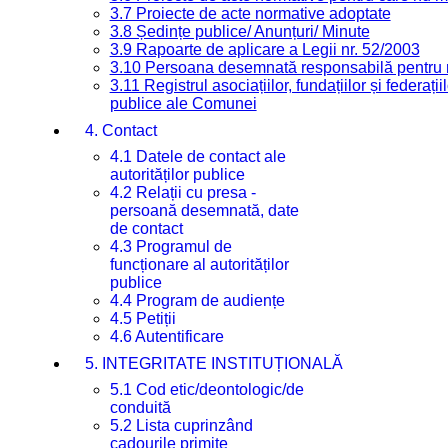
3.7 Proiecte de acte normative adoptate
3.8 Ședințe publice/ Anunțuri/ Minute
3.9 Rapoarte de aplicare a Legii nr. 52/2003
3.10 Persoana desemnată responsabilă pentru re
3.11 Registrul asociațiilor, fundațiilor și federații
publice ale Comunei
4. Contact
4.1 Datele de contact ale
autorităților publice
4.2 Relații cu presa -
persoană desemnată, date
de contact
4.3 Programul de
funcționare al autorităților
publice
4.4 Program de audiențe
4.5 Petiții
4.6 Autentificare
5. INTEGRITATE INSTITUȚIONALĂ
5.1 Cod etic/deontologic/de
conduită
5.2 Lista cuprinzând
cadourile primite