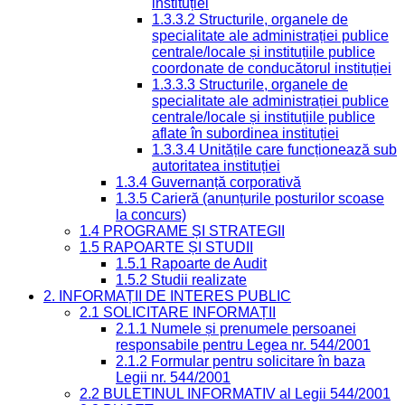
instituției
1.3.3.2 Structurile, organele de
specialitate ale administrației publice
centrale/locale și instituțiile publice
coordonate de conducătorul instituției
1.3.3.3 Structurile, organele de
specialitate ale administrației publice
centrale/locale și instituțiile publice
aflate în subordinea instituției
1.3.3.4 Unitățile care funcționează sub
autoritatea instituției
1.3.4 Guvernanță corporativă
1.3.5 Carieră (anunțurile posturilor scoase
la concurs)
1.4 PROGRAME ȘI STRATEGII
1.5 RAPOARTE ȘI STUDII
1.5.1 Rapoarte de Audit
1.5.2 Studii realizate
2. INFORMAȚII DE INTERES PUBLIC
2.1 SOLICITARE INFORMAȚII
2.1.1 Numele și prenumele persoanei
responsabile pentru Legea nr. 544/2001
2.1.2 Formular pentru solicitare în baza
Legii nr. 544/2001
2.2 BULETINUL INFORMATIV al Legii 544/2001