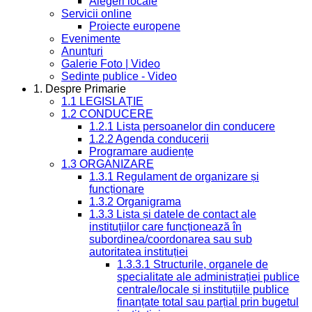
Alegeri locale
Servicii online
Proiecte europene
Evenimente
Anunțuri
Galerie Foto | Video
Sedinte publice - Video
1. Despre Primarie
1.1 LEGISLAȚIE
1.2 CONDUCERE
1.2.1 Lista persoanelor din conducere
1.2.2 Agenda conducerii
Programare audiențe
1.3 ORGANIZARE
1.3.1 Regulament de organizare și
funcționare
1.3.2 Organigrama
1.3.3 Lista și datele de contact ale
instituțiilor care funcționează în
subordinea/coordonarea sau sub
autoritatea instituției
1.3.3.1 Structurile, organele de
specialitate ale administrației publice
centrale/locale și instituțiile publice
finanțate total sau parțial prin bugetul