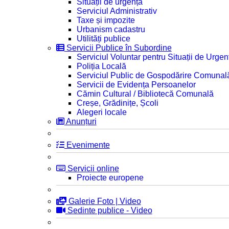
Situații de urgență
Serviciul Administrativ
Taxe și impozite
Urbanism cadastru
Utilități publice
Servicii Publice în Subordine
Serviciul Voluntar pentru Situații de Urgen
Poliția Locală
Serviciul Public de Gospodărire Comunal
Servicii de Evidența Persoanelor
Cămin Cultural / Bibliotecă Comunală
Creșe, Grădinițe, Școli
Alegeri locale
Anunțuri
Evenimente
Servicii online
Proiecte europene
Galerie Foto | Video
Sedinte publice - Video