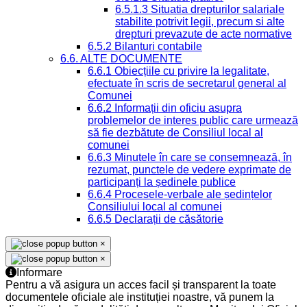
6.5.1.3 Situatia drepturilor salariale
stabilite potrivit legii, precum si alte
drepturi prevazute de acte normative
6.5.2 Bilanturi contabile
6.6. ALTE DOCUMENTE
6.6.1 Obiecțiile cu privire la legalitate,
efectuate în scris de secretarul general al
Comunei
6.6.2 Informații din oficiu asupra
problemelor de interes public care urmează
să fie dezbătute de Consiliul local al
comunei
6.6.3 Minutele în care se consemnează, în
rezumat, punctele de vedere exprimate de
participanți la ședinele publice
6.6.4 Procesele-verbale ale ședințelor
Consiliului local al comunei
6.6.5 Declarații de căsătorie
×
×
Informare
Pentru a vă asigura un acces facil și transparent la toate
documentele oficiale ale instituției noastre, vă punem la