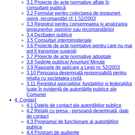
3.1 Proiecte de acte normative aflate în
consultare publică
3.2 Formular pentru colectarea de propuneri,
opinii, recomandări cf. L 52/2003
3.3 Registrul pentru consemnarea și analizarea
propunerilor, opiniilor sau recomandărilor
3.4 Dezbateri publice
3.5 Consultari interministeriale
3.6 Proiecte de acte normative pentru care nu mai
pot fi transmise sugestii
3.7 Proiecte de acte normative adoptate
3.8 Ședințe publice/ Anunțuri/ Minute
3.9 Rapoarte de aplicare a Legii nr. 52/2003
3.10 Persoana desemnată responsabilă pentru
relația cu societatea civilă
3.11 Registrul asociațiilor, fundațiilor și federațiilor
luate în evidență de autoritățile publice ale
Comunei
4. Contact
4.1 Datele de contact ale autorităților publice
4.2 Relații cu presa - persoană desemnată, date
de contact
4.3 Programul de funcționare al autorităților
publice
4.4 Program de audiențe