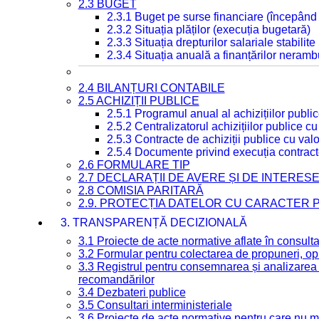
2.3 BUGET
2.3.1 Buget pe surse financiare (începând
2.3.2 Situația plăților (execuția bugetară)
2.3.3 Situația drepturilor salariale stabilit
2.3.4 Situația anuală a finanțărilor neramb
2.4 BILANȚURI CONTABILE
2.5 ACHIZIȚII PUBLICE
2.5.1 Programul anual al achizițiilor publi
2.5.2 Centralizatorul achizițiilor publice 
2.5.3 Contracte de achiziții publice cu va
2.5.4 Documente privind execuția contract
2.6 FORMULARE TIP
2.7 DECLARAȚII DE AVERE ȘI DE INTERES
2.8 COMISIA PARITARĂ
2.9. PROTECȚIA DATELOR CU CARACTER
3. TRANSPARENȚĂ DECIZIONALĂ
3.1 Proiecte de acte normative aflate în consult
3.2 Formular pentru colectarea de propuneri, opi
3.3 Registrul pentru consemnarea și analizarea p
recomandărilor
3.4 Dezbateri publice
3.5 Consultari interministeriale
3.6 Proiecte de acte normative pentru care nu ma