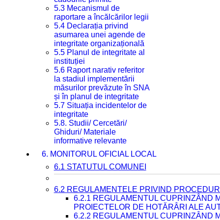
5.3 Mecanismul de
raportare a încălcărilor legii
5.4 Declarația privind
asumarea unei agende de
integritate organizațională
5.5 Planul de integritate al
instituției
5.6 Raport narativ referitor
la stadiul implementării
măsurilor prevăzute în SNA
și în planul de integritate
5.7 Situația incidentelor de
integritate
5.8. Studii/ Cercetări/
Ghiduri/ Materiale
informative relevante
6. MONITORUL OFICIAL LOCAL
6.1 STATUTUL COMUNEI
6.2 REGULAMENTELE PRIVIND PROCEDURI
6.2.1 REGULAMENTUL CUPRINZÂND M
PROIECTELOR DE HOTĂRÂRI ALE AUT
6.2.2 REGULAMENTUL CUPRINZÂND M