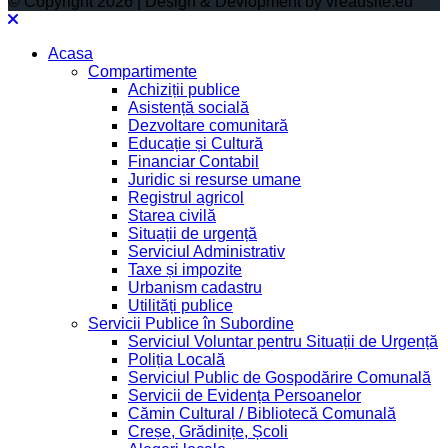
© Copyright 2026 | Design & Devlopment by vreausite.eu
Acasa
Compartimente
Achiziții publice
Asistență socială
Dezvoltare comunitară
Educație și Cultură
Financiar Contabil
Juridic si resurse umane
Registrul agricol
Starea civilă
Situații de urgență
Serviciul Administrativ
Taxe și impozite
Urbanism cadastru
Utilități publice
Servicii Publice în Subordine
Serviciul Voluntar pentru Situații de Urgență
Poliția Locală
Serviciul Public de Gospodărire Comunală
Servicii de Evidența Persoanelor
Cămin Cultural / Bibliotecă Comunală
Creșe, Grădinițe, Școli