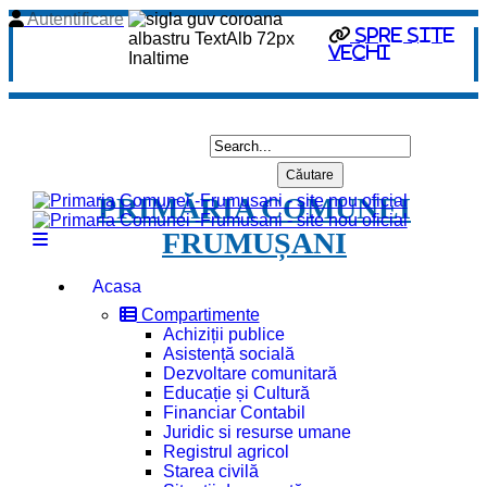
Autentificare
spre site
vechi
PRIMĂRIA COMUNEI
FRUMUȘANI
Acasa
Compartimente
Achiziții publice
Asistență socială
Dezvoltare comunitară
Educație și Cultură
Financiar Contabil
Juridic si resurse umane
Registrul agricol
Starea civilă