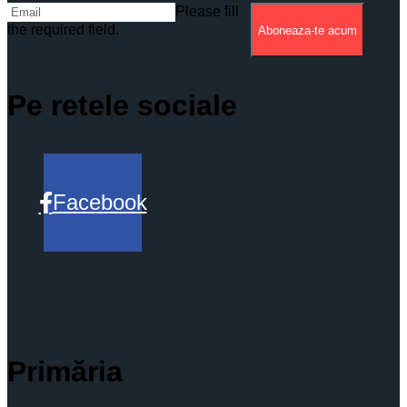
Please fill
the required field.
Aboneaza-te acum
Pe retele sociale
Facebook
Primăria