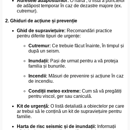
Adresele adăposturilor:
O hartă , o listă a punctelor
de adăpost temporar în caz de dezastre majore (ex.
cutremur).
2. Ghiduri de acțiune și prevenție
Ghid de supraviețuire:
Recomandări practice
pentru diferite tipuri de urgențe:
Cutremur:
Ce trebuie făcut înainte, în timpul și
după un seism.
Inundații:
Pași de urmat pentru a vă proteja
familia și bunurile.
Incendii:
Măsuri de prevenire și acțiune în caz
de incendiu.
Condiții meteo extreme:
Cum să vă pregătiți
pentru viscol, ger sau caniculă.
Kit de urgență:
O listă detaliată a obiectelor pe care
ar trebui să le conțină un kit de supraviețuire pentru
familie.
Harta de risc seismic și de inundații:
Informații