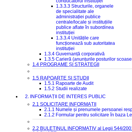
conducătorul instituției
1.3.3.3 Structurile, organele
de specialitate ale
administrației publice
centrale/locale și instituțiile
publice aflate în subordinea
instituției
1.3.3.4 Unitățile care
funcționează sub autoritatea
instituției
1.3.4 Guvernanță corporativă
1.3.5 Carieră (anunțurile posturilor scoase
1.4 PROGRAME ȘI STRATEGII
1.5 RAPOARTE ȘI STUDII
1.5.1 Rapoarte de Audit
1.5.2 Studii realizate
2. INFORMAȚII DE INTERES PUBLIC
2.1 SOLICITARE INFORMAȚII
2.1.1 Numele și prenumele persoanei resp
2.1.2 Formular pentru solicitare în baza Le
2.2 BULETINUL INFORMATIV al Legii 544/200