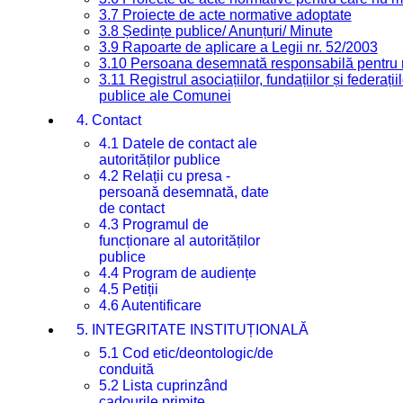
3.7 Proiecte de acte normative adoptate
3.8 Ședințe publice/ Anunțuri/ Minute
3.9 Rapoarte de aplicare a Legii nr. 52/2003
3.10 Persoana desemnată responsabilă pentru re
3.11 Registrul asociațiilor, fundațiilor și federații
publice ale Comunei
4. Contact
4.1 Datele de contact ale
autorităților publice
4.2 Relații cu presa -
persoană desemnată, date
de contact
4.3 Programul de
funcționare al autorităților
publice
4.4 Program de audiențe
4.5 Petiții
4.6 Autentificare
5. INTEGRITATE INSTITUȚIONALĂ
5.1 Cod etic/deontologic/de
conduită
5.2 Lista cuprinzând
cadourile primite