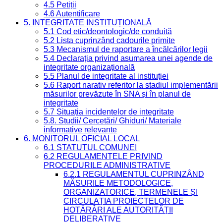
4.5 Petiții
4.6 Autentificare
5. INTEGRITATE INSTITUȚIONALĂ
5.1 Cod etic/deontologic/de conduită
5.2 Lista cuprinzând cadourile primite
5.3 Mecanismul de raportare a încălcărilor legii
5.4 Declarația privind asumarea unei agende de
integritate organizațională
5.5 Planul de integritate al instituției
5.6 Raport narativ referitor la stadiul implementării
măsurilor prevăzute în SNA și în planul de
integritate
5.7 Situația incidentelor de integritate
5.8. Studii/ Cercetări/ Ghiduri/ Materiale
informative relevante
6. MONITORUL OFICIAL LOCAL
6.1 STATUTUL COMUNEI
6.2 REGULAMENTELE PRIVIND
PROCEDURILE ADMINISTRATIVE
6.2.1 REGULAMENTUL CUPRINZÂND
MĂSURILE METODOLOGICE,
ORGANIZATORICE, TERMENELE ȘI
CIRCULAȚIA PROIECTELOR DE
HOTĂRÂRI ALE AUTORITĂȚII
DELIBERATIVE