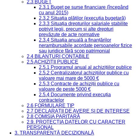
2.3 BUGET
2.3.1 Buget pe surse financiare (începând
cu anul 2015)
2.3.2 Situația plăților (execuția bugetară)
2.3.3 Situația drepturilor salariale stabilite
potrivit legii, precum și alte drepturi
prevăzute de acte normative
2.3.4 Situația anuală a finanțărilor
nerambursabile acordate persoanelor fizice
sau juridice fără scop patrimonial
2.4 BILANȚURI CONTABILE
2.5 ACHIZIȚII PUBLICE
2.5.1 Programul anual al achizițiilor publice
2.5.2 Centralizatorul achizițiilor publice cu
valoare mai mare de 5000 €
2.5.3 Contracte de achiziții publice cu
valoare de peste 5000 €
2.5.4 Documente privind execuția
contractelor
2.6 FORMULARE TIP
2.7 DECLARAȚII DE AVERE ȘI DE INTERESE
2.8 COMISIA PARITARĂ
2.9. PROTECȚIA DATELOR CU CARACTER
PERSONAL
3. TRANSPARENȚĂ DECIZIONALĂ