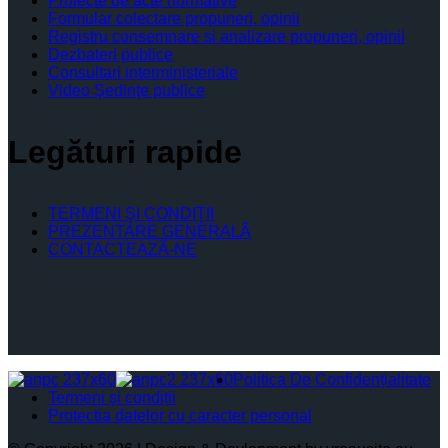
Proiecte de acte normative
Formular colectare propuneri, opinii
Registru consemnare si analizare propuneri, opinii
Dezbateri publice
Consultari interministeriale
Video Şedinţe publice
Legături rapide
TERMENI ŞI CONDIŢII
PREZENTARE GENERALĂ
CONTACTEAZĂ-NE
Politica De Confidențialitate
Termeni și condiții
Protectia datelor cu caracter personal