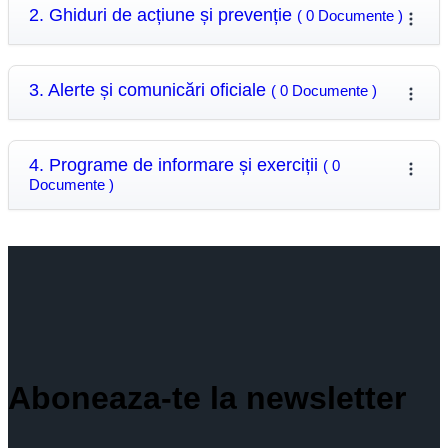
2. Ghiduri de acțiune și prevenție
( 0 Documente )
3. Alerte și comunicări oficiale
( 0 Documente )
4. Programe de informare și exerciții
( 0
Documente )
Aboneaza-te la newsletter