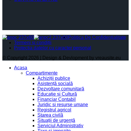
Politica De Confidențialitate
Termeni și condiții
Protectia datelor cu caracter personal
© Copyright 2026 | Design & Devlopment by vreausite.eu
Acasa
Compartimente
Achiziții publice
Asistență socială
Dezvoltare comunitară
Educație și Cultură
Financiar Contabil
Juridic si resurse umane
Registrul agricol
Starea civilă
Situații de urgență
Serviciul Administrativ
Taxe și impozite