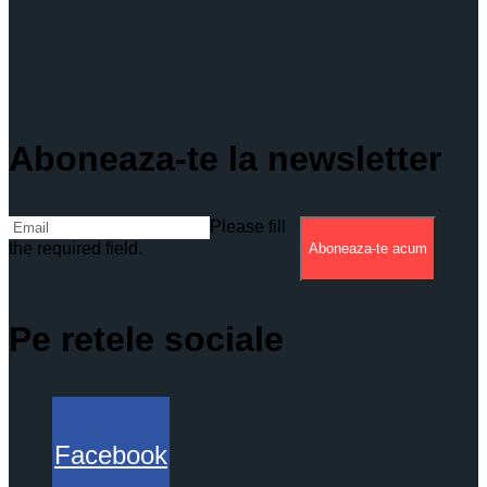
Aboneaza-te la newsletter
Please fill
the required field.
Aboneaza-te acum
Pe retele sociale
Facebook