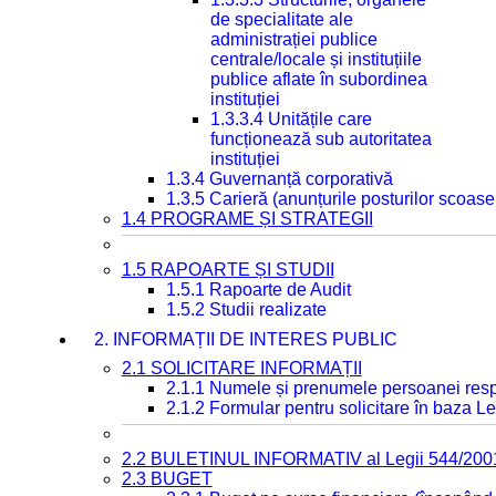
de specialitate ale
administrației publice
centrale/locale și instituțiile
publice aflate în subordinea
instituției
1.3.3.4 Unitățile care
funcționează sub autoritatea
instituției
1.3.4 Guvernanță corporativă
1.3.5 Carieră (anunțurile posturilor scoase
1.4 PROGRAME ȘI STRATEGII
1.5 RAPOARTE ȘI STUDII
1.5.1 Rapoarte de Audit
1.5.2 Studii realizate
2. INFORMAȚII DE INTERES PUBLIC
2.1 SOLICITARE INFORMAȚII
2.1.1 Numele și prenumele persoanei resp
2.1.2 Formular pentru solicitare în baza Le
2.2 BULETINUL INFORMATIV al Legii 544/200
2.3 BUGET