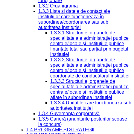
funcționare
1.3.2 Organigrama
1.3.3 Lista și datele de contact ale
instituțiilor care funcționează în
subordinea/coordonarea sau sub
autoritatea instituției
1.3.3.1 Structurile, organele de
specialitate ale administrației publice
centrale/locale și instituțiile publice
finanțate total sau parțial prin bugetul
instituției
1.3.3.2 Structurile, organele de
specialitate ale administrației publice
centrale/locale și instituțiile publice
coordonate de conducătorul instituției
1.3.3.3 Structurile, organele de
specialitate ale administrației publice
centrale/locale și instituțiile publice
aflate în subordinea instituției
1.3.3.4 Unitățile care funcționează sub
autoritatea instituției
1.3.4 Guvernanță corporativă
1.3.5 Carieră (anunțurile posturilor scoase
la concurs)
1.4 PROGRAME ȘI STRATEGII