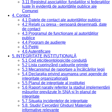
3.11 Registrul asociațiilor, fundațiilor și federațiilor
luate în evidență de autoritățile publice ale
Comunei
4. Contact
4.1 Datele de contact ale autorităților publice
4.2 Relații cu presa - persoană desemnată, date
de contact
4.3 Programul de funcționare al autorităților
publice
4.4 Program de audiențe
4.5 Petiții
4.6 Autentificare
5. INTEGRITATE INSTITUȚIONALĂ
5.1 Cod etic/deontologic/de conduită
5.2 Lista cuprinzând cadourile primite
5.3 Mecanismul de raportare a încălcărilor legii
5.4 Declarația privind asumarea unei agende de
integritate organizațională
5.5 Planul de integritate al instituției
5.6 Raport narativ referitor la stadiul implementării
măsurilor prevăzute în SNA și în planul de
integritate
5.7 Situația incidentelor de integritate
5.8. Studii/ Cercetări/ Ghiduri/ Materiale
informative relevante