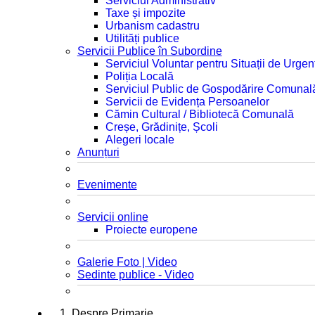
Serviciul Administrativ
Taxe și impozite
Urbanism cadastru
Utilități publice
Servicii Publice în Subordine
Serviciul Voluntar pentru Situații de Urgen
Poliția Locală
Serviciul Public de Gospodărire Comunal
Servicii de Evidența Persoanelor
Cămin Cultural / Bibliotecă Comunală
Creșe, Grădinițe, Școli
Alegeri locale
Anunțuri
Evenimente
Servicii online
Proiecte europene
Galerie Foto | Video
Sedinte publice - Video
1. Despre Primarie