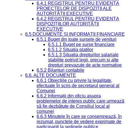
6.4.1 REGISTRUL PENTRU EVIDENȚA
PROIECTELOR DE DISPOZIȚII ALE
AUTORITĂȚII EXECUTIVE
6.4.2 REGISTRUL PENTRU EVIDENȚA
DISPOZIȚIILOR AUTORITĂȚII
EXECUTIVE
6.5 DOCUMENTE ȘI INFORMAȚII FINANCIARE
6.5.1 Buget din toate sursele de venituri
6.5.1.1 Buget pe surse financiare
6.5.1.2 Situatia platilor
6.5.1.3 Situatia drepturilor salariale
stabilite potrivit legii, precum si alte
drepturi prevazute de acte normative
6.5.2 Bilanturi contabile
6.6. ALTE DOCUMENTE
6.6.1 Obiecțiile cu privire la legalitate,
efectuate în scris de secretarul general al
Comunei
6.6.2 Informații din oficiu asupra
problemelor de interes public care urmează
să fie dezbătute de Consiliul local al
comunei
6.6.3 Minutele în care se consemnează, în
rezumat, punctele de vedere exprimate de
participanți la ședinele publice