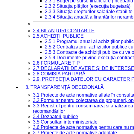
2.3.1 Buget pe surse financiare (începând
2.3.2 Situația plăților (execuția bugetară)
2.3.3 Situația drepturilor salariale stabilit
2.3.4 Situația anuală a finanțărilor neramb
2.4 BILANȚURI CONTABILE
2.5 ACHIZIȚII PUBLICE
2.5.1 Programul anual al achizițiilor publi
2.5.2 Centralizatorul achizițiilor publice 
2.5.3 Contracte de achiziții publice cu va
2.5.4 Documente privind execuția contract
2.6 FORMULARE TIP
2.7 DECLARAȚII DE AVERE ȘI DE INTERES
2.8 COMISIA PARITARĂ
2.9. PROTECȚIA DATELOR CU CARACTER
3. TRANSPARENȚĂ DECIZIONALĂ
3.1 Proiecte de acte normative aflate în consult
3.2 Formular pentru colectarea de propuneri, opi
3.3 Registrul pentru consemnarea și analizarea p
recomandărilor
3.4 Dezbateri publice
3.5 Consultari interministeriale
3.6 Proiecte de acte normative pentru care nu ma
3.7 Proiecte de acte normative adoptate