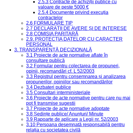
2.5.3 Contracte de achiziții publice cu
valoare de peste 5000 €
2.5.4 Documente privind execuția
contractelor
2.6 FORMULARE TIP
2.7 DECLARAȚII DE AVERE ȘI DE INTERESE
2.8 COMISIA PARITARĂ
2.9. PROTECȚIA DATELOR CU CARACTER
PERSONAL
3. TRANSPARENȚĂ DECIZIONALĂ
3.1 Proiecte de acte normative aflate în
consultare publică
3.2 Formular pentru colectarea de propuneri,
opinii, recomandări cf. L 52/2003
3.3 Registrul pentru consemnarea și analizarea
propunerilor, opiniilor sau recomandărilor
3.4 Dezbateri publice
3.5 Consultari interministeriale
3.6 Proiecte de acte normative pentru care nu mai
pot fi transmise sugestii
3.7 Proiecte de acte normative adoptate
3.8 Ședințe publice/ Anunțuri/ Minute
3.9 Rapoarte de aplicare a Legii nr. 52/2003
3.10 Persoana desemnată responsabilă pentru
relația cu societatea civilă