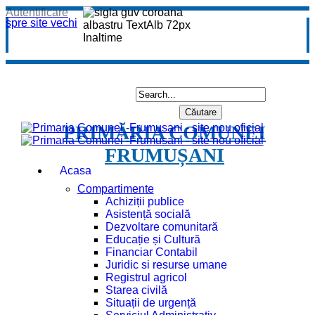
Autentificare
spre site vechi
PRIMĂRIA COMUNEI
FRUMUȘANI
Acasa
Compartimente
Achiziții publice
Asistență socială
Dezvoltare comunitară
Educație și Cultură
Financiar Contabil
Juridic si resurse umane
Registrul agricol
Starea civilă
Situații de urgență