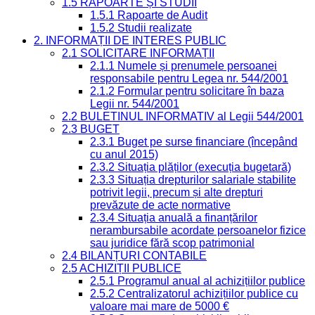
1.5 RAPOARTE ȘI STUDII
1.5.1 Rapoarte de Audit
1.5.2 Studii realizate
2. INFORMAȚII DE INTERES PUBLIC
2.1 SOLICITARE INFORMAȚII
2.1.1 Numele și prenumele persoanei
responsabile pentru Legea nr. 544/2001
2.1.2 Formular pentru solicitare în baza
Legii nr. 544/2001
2.2 BULETINUL INFORMATIV al Legii 544/2001
2.3 BUGET
2.3.1 Buget pe surse financiare (începând
cu anul 2015)
2.3.2 Situația plăților (execuția bugetară)
2.3.3 Situația drepturilor salariale stabilite
potrivit legii, precum și alte drepturi
prevăzute de acte normative
2.3.4 Situația anuală a finanțărilor
nerambursabile acordate persoanelor fizice
sau juridice fără scop patrimonial
2.4 BILANȚURI CONTABILE
2.5 ACHIZIȚII PUBLICE
2.5.1 Programul anual al achizițiilor publice
2.5.2 Centralizatorul achizițiilor publice cu
valoare mai mare de 5000 €