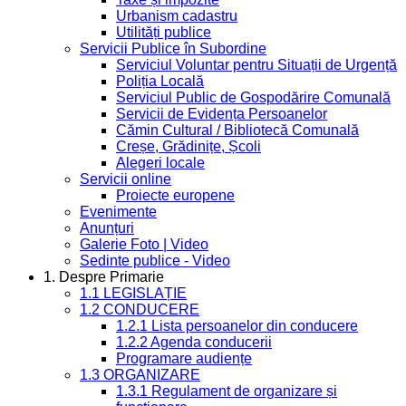
Urbanism cadastru
Utilități publice
Servicii Publice în Subordine
Serviciul Voluntar pentru Situații de Urgență
Poliția Locală
Serviciul Public de Gospodărire Comunală
Servicii de Evidența Persoanelor
Cămin Cultural / Bibliotecă Comunală
Creșe, Grădinițe, Școli
Alegeri locale
Servicii online
Proiecte europene
Evenimente
Anunțuri
Galerie Foto | Video
Sedinte publice - Video
1. Despre Primarie
1.1 LEGISLAȚIE
1.2 CONDUCERE
1.2.1 Lista persoanelor din conducere
1.2.2 Agenda conducerii
Programare audiențe
1.3 ORGANIZARE
1.3.1 Regulament de organizare și