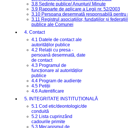
3.8 Ședințe publice/ Anunțuri/ Minute
3.9 Rapoarte de aplicare a Legii nr. 52/2003
3.10 Persoana desemnată responsabilă pentru re
3.11 Registrul asociațiilor, fundațiilor și federații
publice ale Comunei
4. Contact
4.1 Datele de contact ale
autorităților publice
4.2 Relații cu presa -
persoană desemnată, date
de contact
4.3 Programul de
funcționare al autorităților
publice
4.4 Program de audiențe
4.5 Petiții
4.6 Autentificare
5. INTEGRITATE INSTITUȚIONALĂ
5.1 Cod etic/deontologic/de
conduită
5.2 Lista cuprinzând
cadourile primite
5.3 Mecanismul de