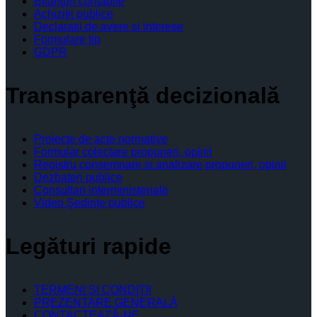
Bilanţuri contabile
Achiziţii publice
Declaratii de avere si interese
Formulare tip
GDPR
Transparenţă decizională
Proiecte de acte normative
Formular colectare propuneri, opinii
Registru consemnare si analizare propuneri, opinii
Dezbateri publice
Consultari interministeriale
Video Şedinţe publice
Legături rapide
TERMENI ŞI CONDIŢII
PREZENTARE GENERALĂ
CONTACTEAZĂ-NE