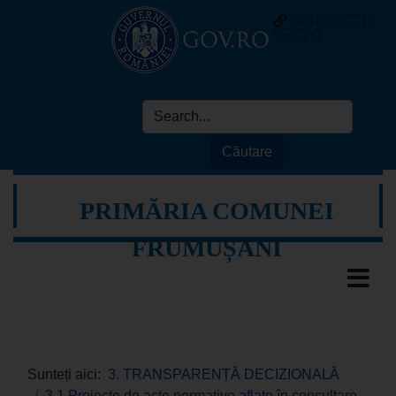
spre site
vechi
PRIMĂRIA COMUNEI
FRUMUȘANI
Sunteți aici:
3. TRANSPARENȚĂ DECIZIONALĂ
3.1 Proiecte de acte normative aflate în consultare