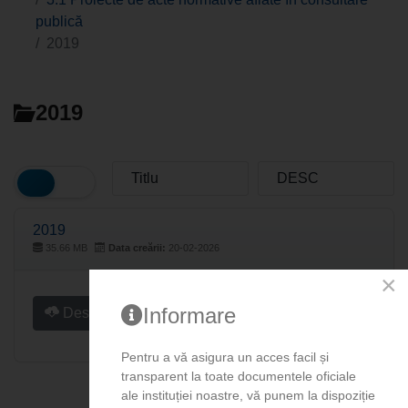
publică
2019
2019
2019
35.66 MB
Data creării:
20-02-2026
×
Informare
Descărcare (42)
Pentru a vă asigura un acces facil și
transparent la toate documentele oficiale
ale instituției noastre, vă punem la dispoziție