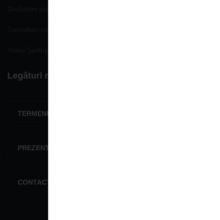
Dezbateri publice
Consultari interministeriale
Video Şedinţe publice
Legături rapide
TERMENI ŞI CONDIŢII
PREZENTARE GENERALĂ
CONTACTEAZĂ-NE