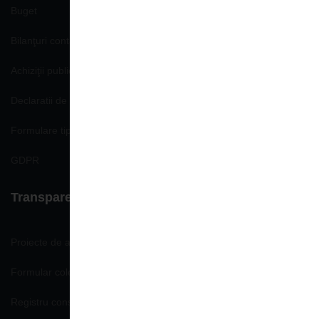
Buget
Bilanţuri contabile
Achiziţii publice
Declaratii de avere si interese
Formulare tip
GDPR
Transparenţă decizională
Proiecte de acte normative
Formular colectare propuneri, opinii
Registru consemnare si analizare propuneri, opinii