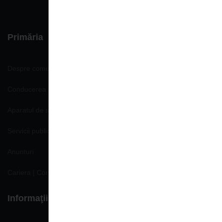
Primăria
Despre comună
Conducerea Primăriei
Aparatul de specialitate
Servicii publice
Anunturi
Cariera | Concursuri | Locuri de munca
Informaţii de interes public