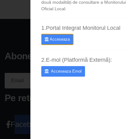
două modalități de consultare a Monitorului
Oficial Local:
1.Portal Integrat Monitorul Local
Acceseaza
Aboneaza-te la newsletter
2.E-mol (Platformă Externă):
Acceseaza Emol
Aboneaza-
te acum
Please fill the required field.
Pe retele sociale
Facebook