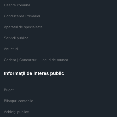
Despre comună
Conducerea Primăriei
Aparatul de specialitate
Servicii publice
Anunturi
Cariera | Concursuri | Locuri de munca
Informaţii de interes public
Buget
Bilanţuri contabile
Achiziţii publice