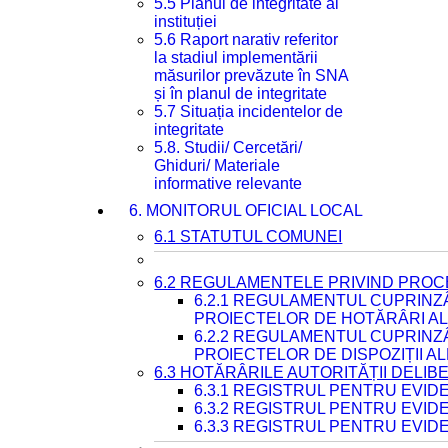
5.5 Planul de integritate al
instituției
5.6 Raport narativ referitor
la stadiul implementării
măsurilor prevăzute în SNA
și în planul de integritate
5.7 Situația incidentelor de
integritate
5.8. Studii/ Cercetări/
Ghiduri/ Materiale
informative relevante
6. MONITORUL OFICIAL LOCAL
6.1 STATUTUL COMUNEI
6.2 REGULAMENTELE PRIVIND PROC
6.2.1 REGULAMENTUL CUPRINZ
PROIECTELOR DE HOTĂRÂRI ALE
6.2.2 REGULAMENTUL CUPRINZ
PROIECTELOR DE DISPOZIȚII A
6.3 HOTĂRÂRILE AUTORITĂȚII DELIB
6.3.1 REGISTRUL PENTRU EVI
6.3.2 REGISTRUL PENTRU EVI
6.3.3 REGISTRUL PENTRU EVID