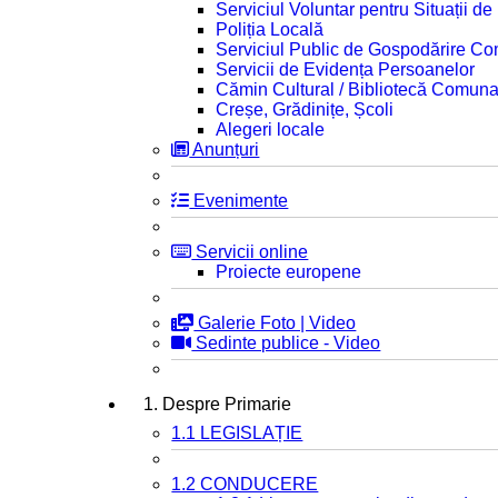
Serviciul Voluntar pentru Situații d
Poliția Locală
Serviciul Public de Gospodărire C
Servicii de Evidența Persoanelor
Cămin Cultural / Bibliotecă Comuna
Creșe, Grădinițe, Școli
Alegeri locale
Anunțuri
Evenimente
Servicii online
Proiecte europene
Galerie Foto | Video
Sedinte publice - Video
1. Despre Primarie
1.1 LEGISLAȚIE
1.2 CONDUCERE