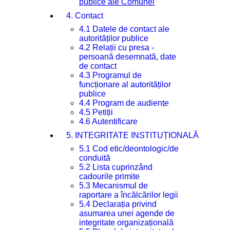
publice ale Comunei
4. Contact
4.1 Datele de contact ale
autorităților publice
4.2 Relații cu presa -
persoană desemnată, date
de contact
4.3 Programul de
funcționare al autorităților
publice
4.4 Program de audiențe
4.5 Petiții
4.6 Autentificare
5. INTEGRITATE INSTITUȚIONALĂ
5.1 Cod etic/deontologic/de
conduită
5.2 Lista cuprinzând
cadourile primite
5.3 Mecanismul de
raportare a încălcărilor legii
5.4 Declarația privind
asumarea unei agende de
integritate organizațională