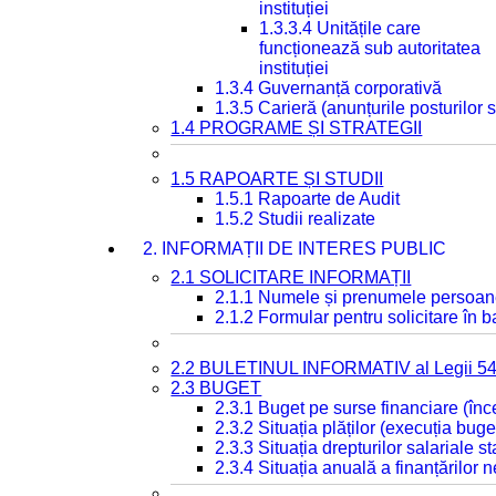
instituției
1.3.3.4 Unitățile care
funcționează sub autoritatea
instituției
1.3.4 Guvernanță corporativă
1.3.5 Carieră (anunțurile posturilor
1.4 PROGRAME ȘI STRATEGII
1.5 RAPOARTE ȘI STUDII
1.5.1 Rapoarte de Audit
1.5.2 Studii realizate
2. INFORMAȚII DE INTERES PUBLIC
2.1 SOLICITARE INFORMAȚII
2.1.1 Numele și prenumele persoan
2.1.2 Formular pentru solicitare în 
2.2 BULETINUL INFORMATIV al Legii 5
2.3 BUGET
2.3.1 Buget pe surse financiare (în
2.3.2 Situația plăților (execuția buge
2.3.3 Situația drepturilor salariale s
2.3.4 Situația anuală a finanțărilor