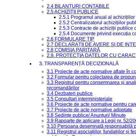
2.4 BILANȚURI CONTABILE
2.5 ACHIZIȚII PUBLICE
2.5.1 Programul anual al achizițiilor
2.5.2 Centralizatorul achizițiilor p
2.5.3 Contracte de achiziții publice
2.5.4 Documente privind execuția co
2.6 FORMULARE TIP
2.7 DECLARAȚII DE AVERE ȘI DE IN
2.8 COMISIA PARITARĂ
2.9. PROTECȚIA DATELOR CU CARA
3. TRANSPARENȚĂ DECIZIONALĂ
3.1 Proiecte de acte normative aflate în c
3.2 Formular pentru colectarea de propune
3.3 Registrul pentru consemnarea și anali
recomandărilor
3.4 Dezbateri publice
3.5 Consultari interministeriale
3.6 Proiecte de acte normative pentru care
3.7 Proiecte de acte normative adoptate
3.8 Ședințe publice/ Anunțuri/ Minute
3.9 Rapoarte de aplicare a Legii nr. 52/2
3.10 Persoana desemnată responsabilă pen
3.11 Registrul asociațiilor, fundațiilor și fe