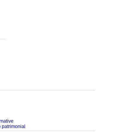
rmative
p patrimonial