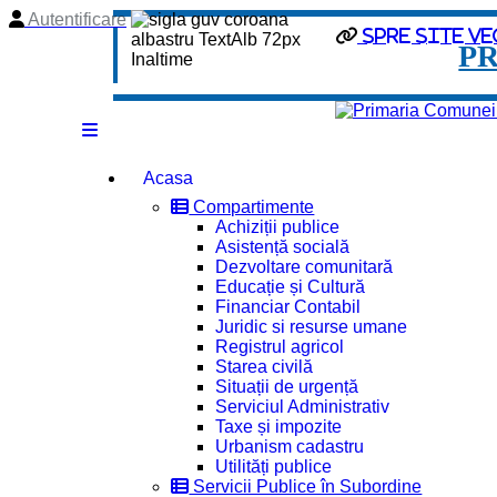
Autentificare
spre site ve
P
Acasa
Compartimente
Achiziții publice
Asistență socială
Dezvoltare comunitară
Educație și Cultură
Financiar Contabil
Juridic si resurse umane
Registrul agricol
Starea civilă
Situații de urgență
Serviciul Administrativ
Taxe și impozite
Urbanism cadastru
Utilități publice
Servicii Publice în Subordine