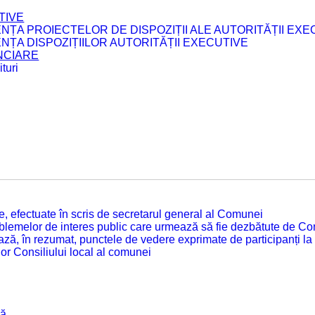
TIVE
ENȚA PROIECTELOR DE DISPOZIȚII ALE AUTORITĂȚII EXE
ENȚA DISPOZIȚIILOR AUTORITĂȚII EXECUTIVE
ANCIARE
turi
tate, efectuate în scris de secretarul general al Comunei
roblemelor de interes public care urmează să fie dezbătute de Con
ză, în rezumat, punctele de vedere exprimate de participanți la
or Consiliului local al comunei
că