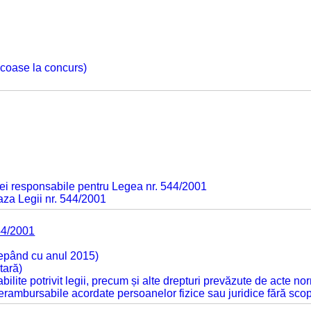
 scoase la concurs)
ei responsabile pentru Legea nr. 544/2001
baza Legii nr. 544/2001
44/2001
cepând cu anul 2015)
tară)
tabilite potrivit legii, precum și alte drepturi prevăzute de acte no
 nerambursabile acordate persoanelor fizice sau juridice fără sco