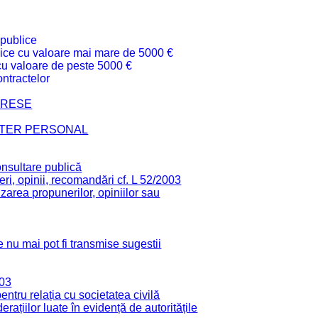
 publice
ublice cu valoare mai mare de 5000 €
 cu valoare de peste 5000 €
ntractelor
TERESE
CTER PERSONAL
onsultare publică
ri, opinii, recomandări cf. L 52/2003
zarea propunerilor, opiniilor sau
 nu mai pot fi transmise sugestii
003
tru relația cu societatea civilă
derațiilor luate în evidență de autoritățile