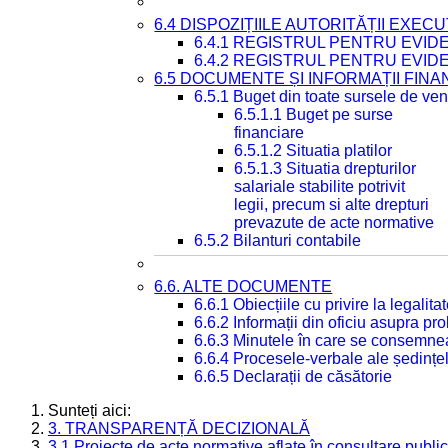
6.4 DISPOZIȚIILE AUTORITĂȚII EXECU
6.4.1 REGISTRUL PENTRU EVID
6.4.2 REGISTRUL PENTRU EVID
6.5 DOCUMENTE ȘI INFORMAȚII FIN
6.5.1 Buget din toate sursele de veni
6.5.1.1 Buget pe surse
financiare
6.5.1.2 Situatia platilor
6.5.1.3 Situatia drepturilor
salariale stabilite potrivit
legii, precum si alte drepturi
prevazute de acte normative
6.5.2 Bilanturi contabile
6.6. ALTE DOCUMENTE
6.6.1 Obiecțiile cu privire la legali
6.6.2 Informații din oficiu asupra p
6.6.3 Minutele în care se consemnea
6.6.4 Procesele-verbale ale ședințel
6.6.5 Declarații de căsătorie
Sunteți aici:
3. TRANSPARENȚĂ DECIZIONALĂ
3.1 Proiecte de acte normative aflate în consultare publi