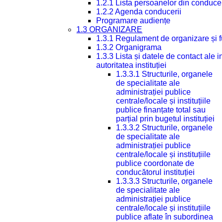
1.2.1 Lista persoanelor din conduce
1.2.2 Agenda conducerii
Programare audiențe
1.3 ORGANIZARE
1.3.1 Regulament de organizare și 
1.3.2 Organigrama
1.3.3 Lista și datele de contact ale
autoritatea instituției
1.3.3.1 Structurile, organele
de specialitate ale
administrației publice
centrale/locale și instituțiile
publice finanțate total sau
parțial prin bugetul instituției
1.3.3.2 Structurile, organele
de specialitate ale
administrației publice
centrale/locale și instituțiile
publice coordonate de
conducătorul instituției
1.3.3.3 Structurile, organele
de specialitate ale
administrației publice
centrale/locale și instituțiile
publice aflate în subordinea