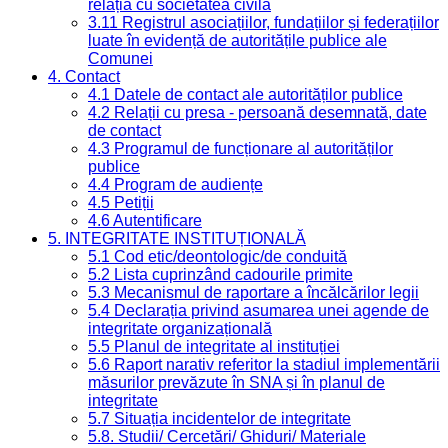
relația cu societatea civilă
3.11 Registrul asociațiilor, fundațiilor și federațiilor
luate în evidență de autoritățile publice ale
Comunei
4. Contact
4.1 Datele de contact ale autorităților publice
4.2 Relații cu presa - persoană desemnată, date
de contact
4.3 Programul de funcționare al autorităților
publice
4.4 Program de audiențe
4.5 Petiții
4.6 Autentificare
5. INTEGRITATE INSTITUȚIONALĂ
5.1 Cod etic/deontologic/de conduită
5.2 Lista cuprinzând cadourile primite
5.3 Mecanismul de raportare a încălcărilor legii
5.4 Declarația privind asumarea unei agende de
integritate organizațională
5.5 Planul de integritate al instituției
5.6 Raport narativ referitor la stadiul implementării
măsurilor prevăzute în SNA și în planul de
integritate
5.7 Situația incidentelor de integritate
5.8. Studii/ Cercetări/ Ghiduri/ Materiale