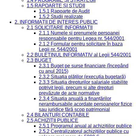
1.4 PROGRAME ȘI STRATEGII
1.5 RAPOARTE ȘI STUDII
1.5.1 Rapoarte de Audit
1.5.2 Studii realizate
2. INFORMAȚII DE INTERES PUBLIC
2.1 SOLICITARE INFORMAȚII
2.1.1 Numele și prenumele persoanei
responsabile pentru Legea nr. 544/2001
2.1.2 Formular pentru solicitare în baza
Legii nr. 544/2001
2.2 BULETINUL INFORMATIV al Legii 544/2001
2.3 BUGET
2.3.1 Buget pe surse financiare (începând
cu anul 2015)
2.3.2 Situația plăților (execuția bugetară)
2.3.3 Situația drepturilor salariale stabilite
potrivit legii, precum și alte drepturi
prevăzute de acte normative
2.3.4 Situația anuală a finanțărilor
nerambursabile acordate persoanelor fizice
sau juridice fără scop patrimonial
2.4 BILANȚURI CONTABILE
2.5 ACHIZIȚII PUBLICE
2.5.1 Programul anual al achizițiilor publice
2.5.2 Centralizatorul achizițiilor publice cu