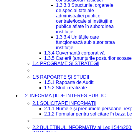
1.3.3.3 Structurile, organele
de specialitate ale
administrației publice
centrale/locale și instituțiile
publice aflate în subordinea
instituției
1.3.3.4 Unitățile care
funcționează sub autoritatea
instituției
1.3.4 Guvernanță corporativă
1.3.5 Carieră (anunțurile posturilor scoase
1.4 PROGRAME ȘI STRATEGII
1.5 RAPOARTE ȘI STUDII
1.5.1 Rapoarte de Audit
1.5.2 Studii realizate
2. INFORMAȚII DE INTERES PUBLIC
2.1 SOLICITARE INFORMAȚII
2.1.1 Numele și prenumele persoanei resp
2.1.2 Formular pentru solicitare în baza Le
2.2 BULETINUL INFORMATIV al Legii 544/200