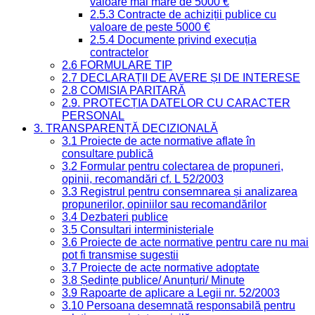
valoare mai mare de 5000 €
2.5.3 Contracte de achiziții publice cu
valoare de peste 5000 €
2.5.4 Documente privind execuția
contractelor
2.6 FORMULARE TIP
2.7 DECLARAȚII DE AVERE ȘI DE INTERESE
2.8 COMISIA PARITARĂ
2.9. PROTECȚIA DATELOR CU CARACTER
PERSONAL
3. TRANSPARENȚĂ DECIZIONALĂ
3.1 Proiecte de acte normative aflate în
consultare publică
3.2 Formular pentru colectarea de propuneri,
opinii, recomandări cf. L 52/2003
3.3 Registrul pentru consemnarea și analizarea
propunerilor, opiniilor sau recomandărilor
3.4 Dezbateri publice
3.5 Consultari interministeriale
3.6 Proiecte de acte normative pentru care nu mai
pot fi transmise sugestii
3.7 Proiecte de acte normative adoptate
3.8 Ședințe publice/ Anunțuri/ Minute
3.9 Rapoarte de aplicare a Legii nr. 52/2003
3.10 Persoana desemnată responsabilă pentru