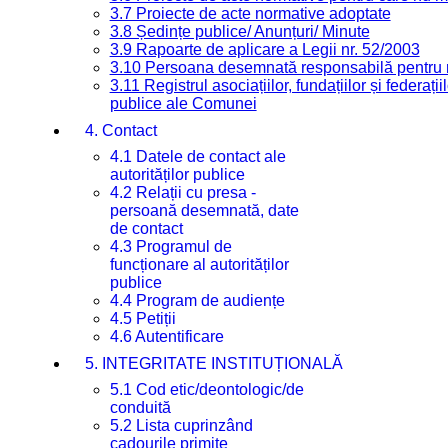
3.7 Proiecte de acte normative adoptate
3.8 Ședințe publice/ Anunțuri/ Minute
3.9 Rapoarte de aplicare a Legii nr. 52/2003
3.10 Persoana desemnată responsabilă pentru re
3.11 Registrul asociațiilor, fundațiilor și federații
publice ale Comunei
4. Contact
4.1 Datele de contact ale
autorităților publice
4.2 Relații cu presa -
persoană desemnată, date
de contact
4.3 Programul de
funcționare al autorităților
publice
4.4 Program de audiențe
4.5 Petiții
4.6 Autentificare
5. INTEGRITATE INSTITUȚIONALĂ
5.1 Cod etic/deontologic/de
conduită
5.2 Lista cuprinzând
cadourile primite