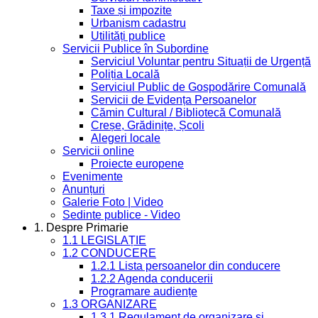
Taxe și impozite
Urbanism cadastru
Utilități publice
Servicii Publice în Subordine
Serviciul Voluntar pentru Situații de Urgență
Poliția Locală
Serviciul Public de Gospodărire Comunală
Servicii de Evidența Persoanelor
Cămin Cultural / Bibliotecă Comunală
Creșe, Grădinițe, Școli
Alegeri locale
Servicii online
Proiecte europene
Evenimente
Anunțuri
Galerie Foto | Video
Sedinte publice - Video
1. Despre Primarie
1.1 LEGISLAȚIE
1.2 CONDUCERE
1.2.1 Lista persoanelor din conducere
1.2.2 Agenda conducerii
Programare audiențe
1.3 ORGANIZARE
1.3.1 Regulament de organizare și