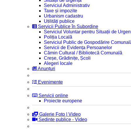
Situații de urgență
Serviciul Administrativ
Taxe și impozite
Urbanism cadastru
Utilități publice
Servicii Publice în Subordine
Serviciul Voluntar pentru Situații de Urgen
Poliția Locală
Serviciul Public de Gospodărire Comunal
Servicii de Evidența Persoanelor
Cămin Cultural / Bibliotecă Comunală
Creșe, Grădinițe, Școli
Alegeri locale
Anunțuri
Evenimente
Servicii online
Proiecte europene
Galerie Foto | Video
Sedinte publice - Video