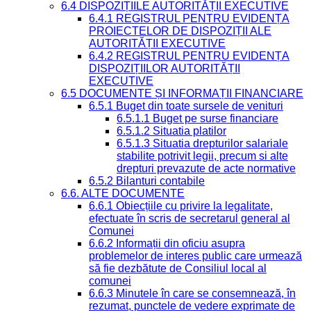
6.4 DISPOZIȚIILE AUTORITĂȚII EXECUTIVE
6.4.1 REGISTRUL PENTRU EVIDENȚA
PROIECTELOR DE DISPOZIȚII ALE
AUTORITĂȚII EXECUTIVE
6.4.2 REGISTRUL PENTRU EVIDENȚA
DISPOZIȚIILOR AUTORITĂȚII
EXECUTIVE
6.5 DOCUMENTE ȘI INFORMAȚII FINANCIARE
6.5.1 Buget din toate sursele de venituri
6.5.1.1 Buget pe surse financiare
6.5.1.2 Situatia platilor
6.5.1.3 Situatia drepturilor salariale
stabilite potrivit legii, precum si alte
drepturi prevazute de acte normative
6.5.2 Bilanturi contabile
6.6. ALTE DOCUMENTE
6.6.1 Obiecțiile cu privire la legalitate,
efectuate în scris de secretarul general al
Comunei
6.6.2 Informații din oficiu asupra
problemelor de interes public care urmează
să fie dezbătute de Consiliul local al
comunei
6.6.3 Minutele în care se consemnează, în
rezumat, punctele de vedere exprimate de