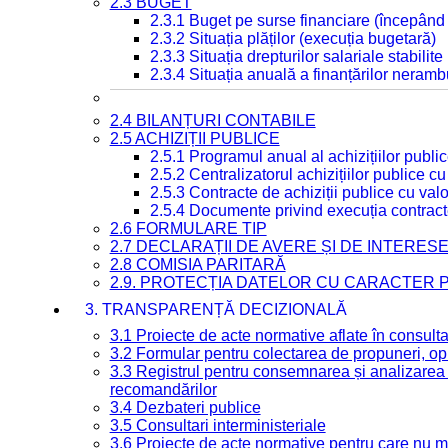
2.3 BUGET
2.3.1 Buget pe surse financiare (începând
2.3.2 Situația plăților (execuția bugetară)
2.3.3 Situația drepturilor salariale stabilit
2.3.4 Situația anuală a finanțărilor neramb
2.4 BILANȚURI CONTABILE
2.5 ACHIZIȚII PUBLICE
2.5.1 Programul anual al achizițiilor publi
2.5.2 Centralizatorul achizițiilor publice 
2.5.3 Contracte de achiziții publice cu va
2.5.4 Documente privind execuția contract
2.6 FORMULARE TIP
2.7 DECLARAȚII DE AVERE ȘI DE INTERES
2.8 COMISIA PARITARĂ
2.9. PROTECȚIA DATELOR CU CARACTER
3. TRANSPARENȚĂ DECIZIONALĂ
3.1 Proiecte de acte normative aflate în consult
3.2 Formular pentru colectarea de propuneri, opi
3.3 Registrul pentru consemnarea și analizarea p
recomandărilor
3.4 Dezbateri publice
3.5 Consultari interministeriale
3.6 Proiecte de acte normative pentru care nu ma