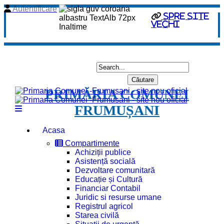
Autentificare
spre site
vechi
PRIMĂRIA COMUNEI
FRUMUȘANI
Acasa
Compartimente
Achiziții publice
Asistență socială
Dezvoltare comunitară
Educație și Cultură
Financiar Contabil
Juridic si resurse umane
Registrul agricol
Starea civilă