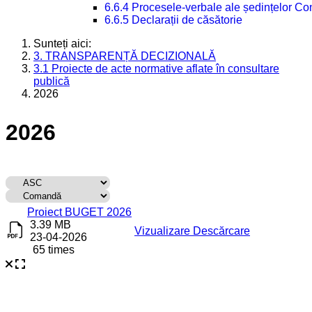
6.6.4 Procesele-verbale ale ședințelor Con
6.6.5 Declarații de căsătorie
Sunteți aici:
3. TRANSPARENȚĂ DECIZIONALĂ
3.1 Proiecte de acte normative aflate în consultare
publică
2026
2026
Titlu
Descărcare
Proiect BUGET 2026
3.39 MB
Vizualizare
Descărcare
23-04-2026
65 times