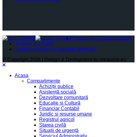
Politica De Confidențialitate
Termeni și condiții
Protectia datelor cu caracter personal
© Copyright 2026 | Design & Devlopment by vreausite.eu
Acasa
Compartimente
Achiziții publice
Asistență socială
Dezvoltare comunitară
Educație și Cultură
Financiar Contabil
Juridic si resurse umane
Registrul agricol
Starea civilă
Situații de urgență
Serviciul Administrativ