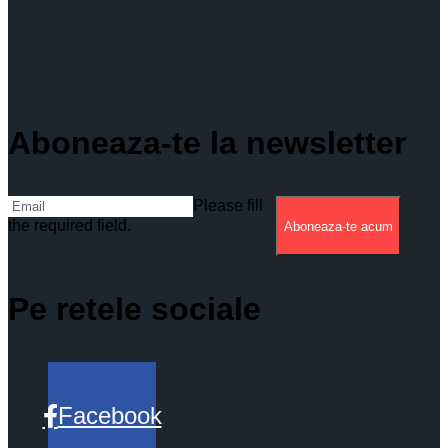
Aboneaza-te la newsletter
Please fill
the required field.
Aboneaza-te acum
Pe retele sociale
Facebook