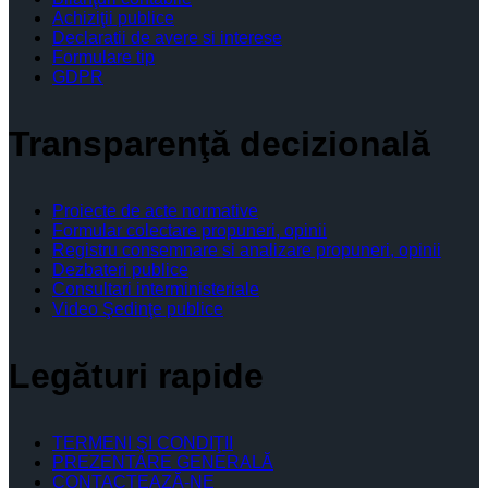
Achiziţii publice
Declaratii de avere si interese
Formulare tip
GDPR
Transparenţă decizională
Proiecte de acte normative
Formular colectare propuneri, opinii
Registru consemnare si analizare propuneri, opinii
Dezbateri publice
Consultari interministeriale
Video Şedinţe publice
Legături rapide
TERMENI ŞI CONDIŢII
PREZENTARE GENERALĂ
CONTACTEAZĂ-NE