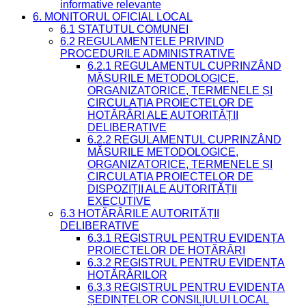
informative relevante
6. MONITORUL OFICIAL LOCAL
6.1 STATUTUL COMUNEI
6.2 REGULAMENTELE PRIVIND
PROCEDURILE ADMINISTRATIVE
6.2.1 REGULAMENTUL CUPRINZÂND
MĂSURILE METODOLOGICE,
ORGANIZATORICE, TERMENELE ȘI
CIRCULAȚIA PROIECTELOR DE
HOTĂRÂRI ALE AUTORITĂȚII
DELIBERATIVE
6.2.2 REGULAMENTUL CUPRINZÂND
MĂSURILE METODOLOGICE,
ORGANIZATORICE, TERMENELE ȘI
CIRCULAȚIA PROIECTELOR DE
DISPOZIȚII ALE AUTORITĂȚII
EXECUTIVE
6.3 HOTĂRÂRILE AUTORITĂȚII
DELIBERATIVE
6.3.1 REGISTRUL PENTRU EVIDENȚA
PROIECTELOR DE HOTĂRÂRI
6.3.2 REGISTRUL PENTRU EVIDENȚA
HOTĂRÂRILOR
6.3.3 REGISTRUL PENTRU EVIDENȚA
ȘEDINȚELOR CONSILIULUI LOCAL