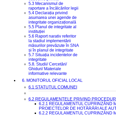
5.3 Mecanismul de
raportare a încălcărilor legii
5.4 Declarația privind
asumarea unei agende de
integritate organizațională
5.5 Planul de integritate al
instituției
5.6 Raport narativ referitor
la stadiul implementării
măsurilor prevăzute în SNA
și în planul de integritate
5.7 Situația incidentelor de
integritate
5.8. Studii/ Cercetări/
Ghiduri/ Materiale
informative relevante
6. MONITORUL OFICIAL LOCAL
6.1 STATUTUL COMUNEI
6.2 REGULAMENTELE PRIVIND PROCEDURI
6.2.1 REGULAMENTUL CUPRINZÂND M
PROIECTELOR DE HOTĂRÂRI ALE AUT
6.2.2 REGULAMENTUL CUPRINZÂND M